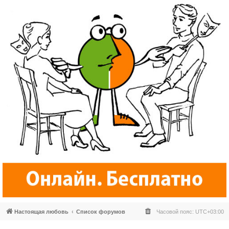
Настоящая любовь
Список форумов
Часовой пояс:
UTC+03:00