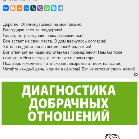
о
о
б
щ
е
н
Дорогие, Откликнувшиеся на мое письмо!
и
Благодарю всех за поддержку!
е
Слава, Богу, ситуация наша разрешилась!
Все встает на свои места. В дом вернулось согласие!
Хотела поделиться со всеми своей радостью!
Бог отвечает на наши молитвы без промедления! Нам бы тоже
помнить о Нем всегда, а не только в своем горе!
Псалтирь и молитвы - это скорое лекарство от всех напастей.
Читайте каждый день, ходите в церковь! Бог не оставит своих детей!