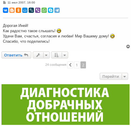
С
11 июл 2007, 16:00
о
о
б
щ
е
н
Дорогая Иней!
и
Как радостно такое слышать!
е
Удачи Вам, счастья, согласия и любви! Мир Вашему дому!
Спасибо, что поделились!
Ответить
О
т
в
е
т
и
т
ь
1
2
Пред.
24 сообщения
Перейти