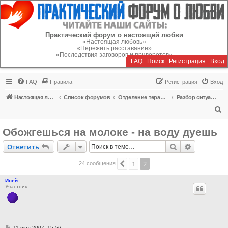
Регистрация
Практический форум о настоящей любви
«Настоящая любовь»
«Пережить расставание»
«Последствия заговоров и приворотов»
FAQ
Поиск
Р
е
г
и
с
т
р
а
ц
и
я
Вход
FAQ
Правила
Р
е
г
и
с
т
р
а
ц
и
я
Вход
Настоящая любовь
Список форумов
Отделение терапии
Разбор ситуаций любовных отношений
П
о
Обожгешься на молоке - на воду дуешь
и
Ответить
Поиск
Расширен
О
т
в
е
т
и
т
ь
с
к
1
2
Пред.
24 сообщения
Иней
Участник
С
11 июл 2007, 15:56