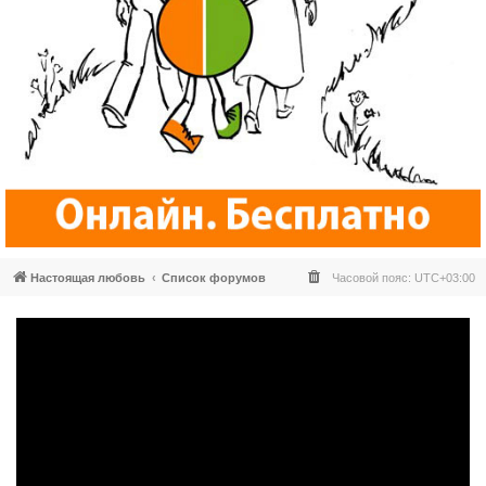
Настоящая любовь
Список форумов
Часовой пояс:
UTC+03:00