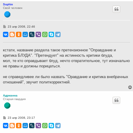
Sophie
Свой человек
С
23 апр 2008, 22:46
о
о
б
щ
е
н
кстати, название раздела такое претензионное "Оправдание и
и
критика БЛУДА". "Претендует" на истинность критики блуда,
е
мол, те кто оправдывает блуд, нечто отвратительное, тут изначально
не правы и должны порицаться.
не справедливее ли было назвать "Оравдание и критика внебрачных
отношений", звучит политкорректней.
Адрианна
Старая гвардия
С
23 апр 2008, 23:17
о
о
б
щ