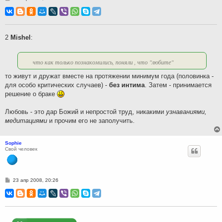
о
о
б
щ
е
н
2
Mishel
:
и
е
что как только познакомились, поняли , что "любите"
то живут и дружат вместе на протяжении минимум года (половинка -
для особо критических случаев) -
без интима
. Затем - принимается
решение о браке
Любовь - это дар Божий и непростой труд, никакими
узнаваниями,
медитациями
и прочим его не заполучить.
Sophie
Свой человек
С
23 апр 2008, 20:26
о
о
б
щ
е
н
и