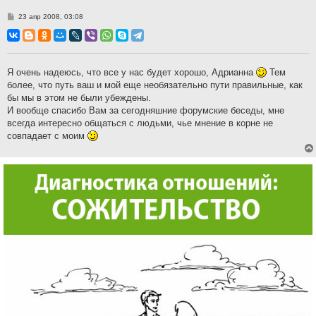
С
23 апр 2008, 03:08
о
о
б
щ
е
н
Я очень надеюсь, что все у нас будет хорошо, Адрианна
Тем
и
более, что путь ваш и мой еще необязательно пути правильные, как
е
бы мы в этом не были убеждены.
И вообще спасибо Вам за сегодняшние форумские беседы, мне
всегда интересно общаться с людьми, чье мнение в корне не
совпадает с моим