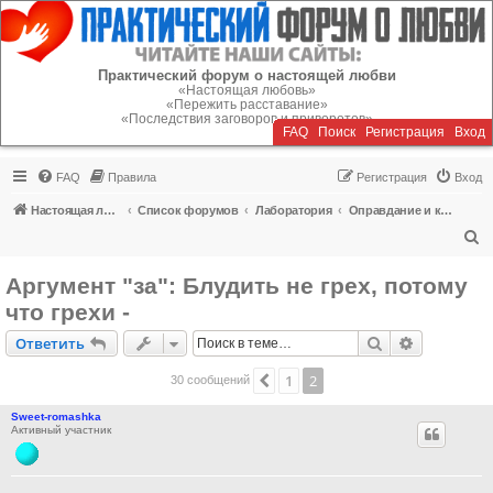
Регистрация
Практический форум о настоящей любви
«Настоящая любовь»
«Пережить расставание»
«Последствия заговоров и приворотов»
FAQ
Поиск
Р
е
г
и
с
т
р
а
ц
и
я
Вход
FAQ
Правила
Р
е
г
и
с
т
р
а
ц
и
я
Вход
Настоящая любовь
Список форумов
Лаборатория
Оправдание и критика блуда
П
о
Аргумент "за": Блудить не грех, потому
и
что грехи -
с
Ответить
Поиск
Расширен
О
т
в
е
т
и
т
ь
к
1
2
Пред.
30 сообщений
Sweet-romashka
Активный участник