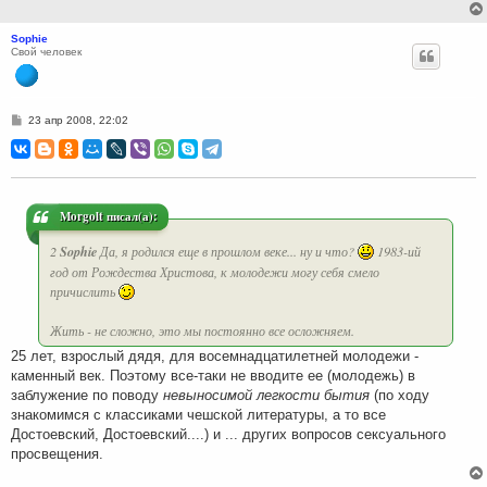
Sophie
Свой человек
С
23 апр 2008, 22:02
о
о
б
щ
е
н
и
Morgolt писал(а):
е
2
Sophie
Да, я родился еще в прошлом веке... ну и что?
1983-ий
год от Рождества Христова, к молодежи могу себя смело
причислить
Жить - не сложно, это мы постоянно все осложняем.
25 лет, взрослый дядя, для восемнадцатилетней молодежи -
каменный век. Поэтому все-таки не вводите ее (молодежь) в
заблужение по поводу
невыносимой легкости бытия
(по ходу
знакомимся с классиками чешской литературы, а то все
Достоевский, Достоевский....) и ... других вопросов сексуального
просвещения.