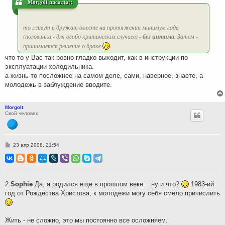
Morgolt писал(а):
е
то живут и дружат вместе на протяжении минимум года
(половинка - для особо критических случаев) -
без интима
. Затем -
принимается решение о браке
.
что-то у Вас так ровно-гладко выходит, как в инструкции по
эксплуатации холодильника.
а жизнь-то посложнее на самом деле, сами, наверное, знаете, а
молодежь в заблуждение вводите.
Morgolt
Свой человек
С
23 апр 2008, 21:54
о
о
б
щ
е
н
2
Sophie
Да, я родился еще в прошлом веке... ну и что?
1983-ий
и
год от Рождества Христова, к молодежи могу себя смело причислить
е
Жить - не сложно, это мы постоянно все осложняем.