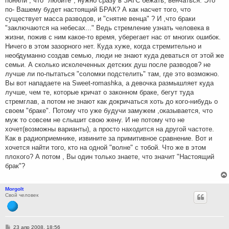
поняли , что "любите", нужно сразу в ЗАГС бежать, венчаться. Это
по- Вашему будет настоящий БРАК? А как насчет того, что
существует масса разводов, и "снятие венца" ? И ,что браки
"заключаются на небесах..." Ведь стремление узнать человека в
жизни, пожив с ним какое-то время, уберегает нас от многих ошибок.
Ничего в этом зазорного нет. Куда хуже, когда стремительно и
необдуманно создав семью, люди не знают куда деваться от этой же
семьи. А сколько исколеченных детских душ после разводов? не
лучше ли по-пытаться "соломки подстелить" там, где это возможно.
Вы вот нападаете на Sweet-romashka, а девочка размышляет куда
лучше, чем те, которые кричат о законном браке, бегут туда
стремглав, а потом не знают как докричаться хоть до кого-нибудь о
своем "браке". Потому что уже будучи замужем ,оказывается, что
муж то совсем не слышит свою жену. И не потому что не
хочет(возможны варианты), а просто находится на другой частоте.
Как в радиоприемнике, извините за примитивное сравнение. Вот и
хочется найти того, кто на одной "волне" с тобой. Что же в этом
плохого? А потом , Вы один только знаете, что значит "Настоящий
брак"?
Morgolt
Свой человек
С
23 апр 2008, 18:56