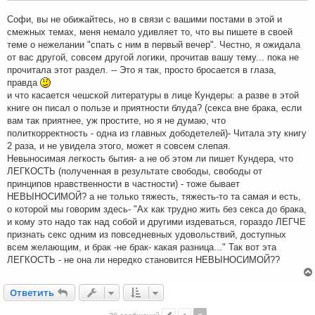
е
н
Софи, вы не обижайтесь, но в связи с вашими постами в этой и
и
смежных темах, меня немало удивляет то, что вы пишете в своей
е
теме о нежелании "спать с ним в первый вечер". Честно, я ожидала
от вас другой, совсем другой логики, прочитав вашу тему... пока не
прочитала этот раздел. -- Это я так, просто бросается в глаза,
правда
и что касается чешской литературы в лице Кундеры: а разве в этой
книге он писал о пользе и приятности блуда? (секса вне брака, если
вам так приятнее, уж простите, но я не думаю, что
политкорректность - одна из главных дободетелей)- Читала эту книгу
2 раза, и не увидела этого, может я совсем слепая.
Невыносимая легкость бытия- а не об этом ли пишет Кундера, что
ЛЕГКОСТЬ (полученная в результате свободы, свободы от
принципов нравственности в частности) - тоже бывает
НЕВЫНОСИМОЙ? а не только тяжесть, тяжесть-то та самая и есть,
о которой мы говорим здесь- "Ах как трудно жить без секса до брака,
и кому это надо так над собой и другими издеваться, гораздо ЛЕГЧЕ
признать секс одним из повседневных удовольствий, доступных
всем желающим, и брак -не брак- какая разница..." Так вот эта
ЛЕГКОСТЬ - не она ли нередко становится НЕВЫНОСИМОЙ??
Ответить
О
т
в
е
т
и
т
ь