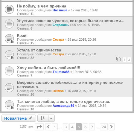
Не пойму, в чем причина
Последнее сообщение
Настюша
«
17 авг 2015, 10:40
Ответы:
11
Упустила шанс на чувства, которые были ответными...
Последнее сообщение
Стараюсь
«
05 авг 2015, 16:05
Ответы:
6
Край!
Последнее сообщение
Сестра
«
28 июл 2015, 20:26
Ответы:
15
Устала от одиночества
Последнее сообщение
Сестра
«
22 июл 2015, 17:50
Ответы:
32
1
2
Хочу любить и быть любимой!!!
Последнее сообщение
Танечка88
«
19 июл 2015, 06:38
Ответы:
7
Впервые сильно влюбилась...по интернету,но похоже
невзаимно.
Последнее сообщение
Delfina
«
16 июл 2015, 07:10
Ответы:
20
Так хочется любви, а есть только одиночество.
Последнее сообщение
Александр89
«
14 июл 2015, 19:34
Ответы:
10
Новая тема
Н
о
в
а
я
т
е
м
а
Страница
5
из
24
1
3
4
5
6
7
24
Пред.
След.
1157 тем
…
…