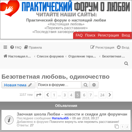
Регистрация
Практический форум о настоящей любви
«Настоящая любовь»
«Пережить расставание»
«Последствия заговоров и приворотов»
FAQ
Поиск
Р
е
г
и
с
т
р
а
ц
и
я
Вход
FAQ
Правила
Р
е
г
и
с
т
р
а
ц
и
я
Вход
Настоящая любовь
Список форумов
Отделение терапии
Безответная любовь, одиночество
П
о
Безответная любовь, одиночество
и
Новая тема
Поиск
Расширенный пои
Н
о
в
а
я
т
е
м
а
с
к
Страница
5
из
24
1
3
4
5
6
7
24
Пред.
След.
1157 тем
…
…
Объявления
Заочная школа Любви – новости и скидки для форумчан
Последнее сообщение
Наталья55
«
08 авг 2018, 09:27
Добавлено в форуме
Помогите вернуть или пережить расставание!
Ответы:
27
1
2