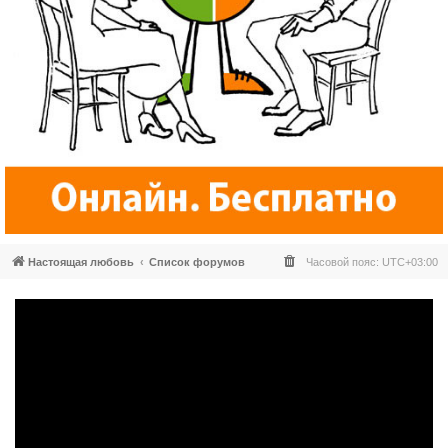
Настоящая любовь
Список форумов
Часовой пояс:
UTC+03:00