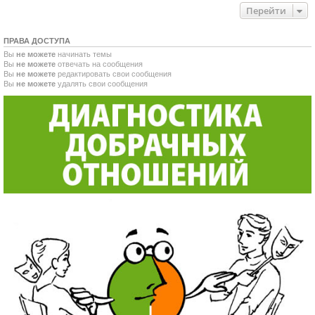
Перейти
ПРАВА ДОСТУПА
Вы
не можете
начинать темы
Вы
не можете
отвечать на сообщения
Вы
не можете
редактировать свои сообщения
Вы
не можете
удалять свои сообщения