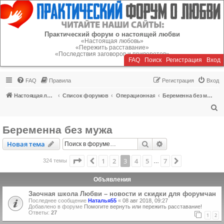
Регистрация
Практический форум о настоящей любви
«Настоящая любовь»
«Пережить расставание»
«Последствия заговоров и приворотов»
FAQ
Поиск
Р
е
г
и
с
т
р
а
ц
и
я
Вход
FAQ
Правила
Р
е
г
и
с
т
р
а
ц
и
я
Вход
Настоящая любовь
Список форумов
Операционная
Беременна без мужа
П
о
Беременна без мужа
и
Новая тема
Поиск
Расширенный пои
Н
о
в
а
я
т
е
м
а
с
к
Страница
3
из
7
1
2
3
4
5
7
Пред.
След.
324 темы
…
Объявления
Заочная школа Любви – новости и скидки для форумчан
Последнее сообщение
Наталья55
«
08 авг 2018, 09:27
Добавлено в форуме
Помогите вернуть или пережить расставание!
Ответы:
27
1
2