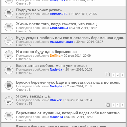
Последнее сообщение
Катюрлих
«
22 авг 2014, 13:36
Ответы:
8
Подруга не хочет рожать
Последнее сообщение
Николай В.
«
19 авг 2014, 23:55
Ответы:
1
Жизнь после того, когда кажется, что конец.
Последнее сообщение
Светлана93
«
03 авг 2014, 09:15
Ответы:
5
Куда уходит любовь или как я осталась беременная одна.
Последнее сообщение
Амадарепакип
«
30 июл 2014, 08:27
Ответы:
5
И я скоро буду одна беременная
Последнее сообщение
Delfina
«
20 июл 2014, 20:09
Ответы:
5
Безответная любовь меня уничтожает
Последнее сообщение
Nadejda
«
20 июл 2014, 00:35
Ответы:
62
1
2
3
Бросил беременную. Ещё и виновата осталась во всём.
Последнее сообщение
Nadejda
«
02 июл 2014, 11:09
Ответы:
8
Я хочу выкидыша.
Последнее сообщение
Юлечек
«
18 июн 2014, 23:54
Ответы:
52
1
2
3
Беременна от мужчины, который ведет себя непонятно
Последнее сообщение
Maechka
«
06 июн 2014, 20:54
Ответы:
9
Бросил беременную с маленьким ребенком, как