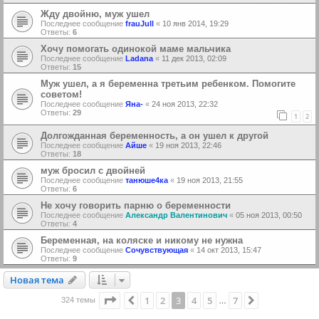
Жду двойню, муж ушел
Последнее сообщение
frauJull
«
10 янв 2014, 19:29
Ответы:
6
Хочу помогать одинокой маме мальчика
Последнее сообщение
Ladana
«
11 дек 2013, 02:09
Ответы:
15
Муж ушел, а я беременна третьим ребенком. Помогите
советом!
Последнее сообщение
Яна-
«
24 ноя 2013, 22:32
Ответы:
29
1
2
Долгожданная беременность, а он ушел к другой
Последнее сообщение
Айше
«
19 ноя 2013, 22:46
Ответы:
18
муж бросил с двойней
Последнее сообщение
танюше4ка
«
19 ноя 2013, 21:55
Ответы:
6
Не хочу говорить парню о беременности
Последнее сообщение
Александр Валентинович
«
05 ноя 2013, 00:50
Ответы:
4
Беременная, на коляске и никому не нужна
Последнее сообщение
Сочувствующая
«
14 окт 2013, 15:47
Ответы:
9
Новая тема
Н
о
в
а
я
т
е
м
а
Страница
3
из
7
1
2
3
4
5
7
Пред.
След.
324 темы
…