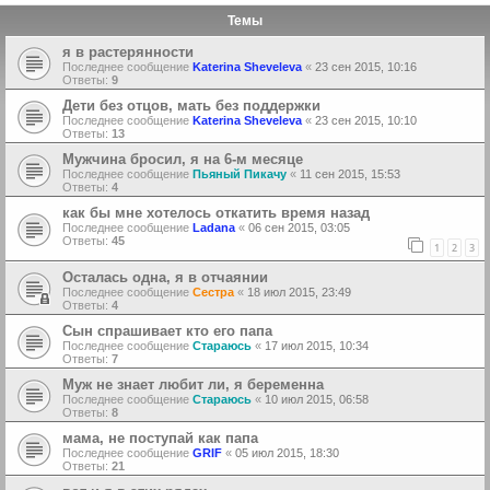
Темы
я в растерянности
Последнее сообщение
Katerina Sheveleva
«
23 сен 2015, 10:16
Ответы:
9
Дети без отцов, мать без поддержки
Последнее сообщение
Katerina Sheveleva
«
23 сен 2015, 10:10
Ответы:
13
Мужчина бросил, я на 6-м месяце
Последнее сообщение
Пьяный Пикачу
«
11 сен 2015, 15:53
Ответы:
4
как бы мне хотелось откатить время назад
Последнее сообщение
Ladana
«
06 сен 2015, 03:05
Ответы:
45
1
2
3
Осталась одна, я в отчаянии
Последнее сообщение
Сестра
«
18 июл 2015, 23:49
Ответы:
4
Сын спрашивает кто его папа
Последнее сообщение
Стараюсь
«
17 июл 2015, 10:34
Ответы:
7
Муж не знает любит ли, я беременна
Последнее сообщение
Стараюсь
«
10 июл 2015, 06:58
Ответы:
8
мама, не поступай как папа
Последнее сообщение
GRIF
«
05 июл 2015, 18:30
Ответы:
21