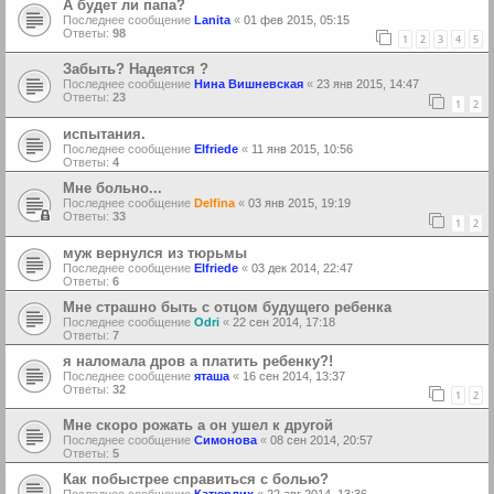
А будет ли папа?
Последнее сообщение
Lanita
«
01 фев 2015, 05:15
Ответы:
98
1
2
3
4
5
Забыть? Надеятся ?
Последнее сообщение
Нина Вишневская
«
23 янв 2015, 14:47
Ответы:
23
1
2
испытания.
Последнее сообщение
Elfriede
«
11 янв 2015, 10:56
Ответы:
4
Мне больно...
Последнее сообщение
Delfina
«
03 янв 2015, 19:19
Ответы:
33
1
2
муж вернулся из тюрьмы
Последнее сообщение
Elfriede
«
03 дек 2014, 22:47
Ответы:
6
Мне страшно быть с отцом будущего ребенка
Последнее сообщение
Odri
«
22 сен 2014, 17:18
Ответы:
7
я наломала дров а платить ребенку?!
Последнее сообщение
яташа
«
16 сен 2014, 13:37
Ответы:
32
1
2
Мне скоро рожать а он ушел к другой
Последнее сообщение
Симонова
«
08 сен 2014, 20:57
Ответы:
5
Как побыстрее справиться с болью?