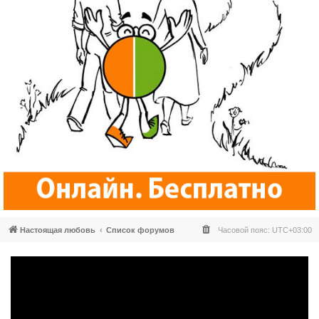
Настоящая любовь
Список форумов
Часовой пояс:
UTC+03:00