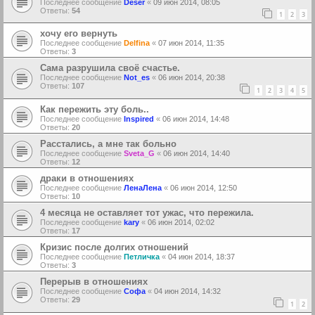
Последнее сообщение
Deser
«
09 июн 2014, 08:05
Ответы:
54
1
2
3
хочу его вернуть
Последнее сообщение
Delfina
«
07 июн 2014, 11:35
Ответы:
3
Сама разрушила своё счастье.
Последнее сообщение
Not_es
«
06 июн 2014, 20:38
Ответы:
107
1
2
3
4
5
Как пережить эту боль..
Последнее сообщение
Inspired
«
06 июн 2014, 14:48
Ответы:
20
Расстались, а мне так больно
Последнее сообщение
Sveta_G
«
06 июн 2014, 14:40
Ответы:
12
драки в отношениях
Последнее сообщение
ЛенаЛена
«
06 июн 2014, 12:50
Ответы:
10
4 месяца не оставляет тот ужас, что пережила.
Последнее сообщение
kary
«
06 июн 2014, 02:02
Ответы:
17
Кризис после долгих отношений
Последнее сообщение
Петличка
«
04 июн 2014, 18:37
Ответы:
3
Перерыв в отношениях
Последнее сообщение
Софа
«
04 июн 2014, 14:32
Ответы:
29
1
2