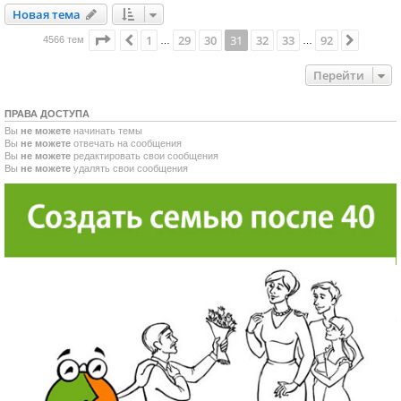
Новая тема
Н
о
в
а
я
т
е
м
а
Страница
31
из
92
1
29
30
31
32
33
92
Пред.
След.
4566 тем
…
…
Перейти
ПРАВА ДОСТУПА
Вы
не можете
начинать темы
Вы
не можете
отвечать на сообщения
Вы
не можете
редактировать свои сообщения
Вы
не можете
удалять свои сообщения