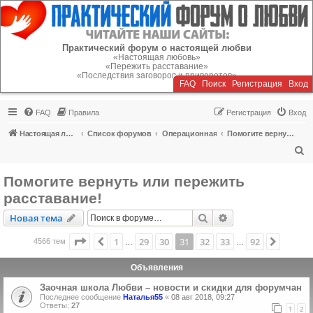
Регистрация
Практический форум о настоящей любви
«Настоящая любовь»
«Пережить расставание»
«Последствия заговоров и приворотов»
FAQ
Поиск
Р
е
г
и
с
т
р
а
ц
и
я
Вход
FAQ
Правила
Р
е
г
и
с
т
р
а
ц
и
я
Вход
Настоящая любовь
Список форумов
Операционная
Помогите вернуть или пережить расставание!
П
о
Помогите вернуть или пережить
и
расставание!
с
Новая тема
Поиск
Расширенный пои
Н
о
в
а
я
т
е
м
а
к
Страница
31
из
92
1
29
30
31
32
33
92
Пред.
След.
4566 тем
…
…
Объявления
Заочная школа Любви – новости и скидки для форумчан
Последнее сообщение
Наталья55
«
08 авг 2018, 09:27
Ответы:
27
1
2