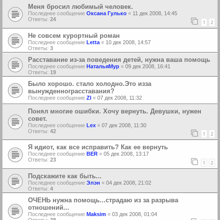
Меня бросил любимый человек.
Последнее сообщение
Оксана Гулько
«
11 дек 2008, 14:45
Ответы:
24
1
2
Не совсем курортный роман
Последнее сообщение
Letta
«
10 дек 2008, 14:57
Ответы:
3
Расставание из-за поведения детей, нужна ваша помощь
Последнее сообщение
НатальяМур
«
09 дек 2008, 16:41
Ответы:
19
Было хорошо. стало холодно.Это изза
вынужденнограсставания?
Последнее сообщение
ZI
«
07 дек 2008, 11:32
Понял многие ошибки. Хочу вернуть. Девушки, нужен
совет.
Последнее сообщение
Lex
«
07 дек 2008, 11:30
Ответы:
42
1
2
Я идиот, как все исправить? Как ее вернуть
Последнее сообщение
BER
«
05 дек 2008, 13:17
Ответы:
23
1
2
Подскажите как быть...
Последнее сообщение
Элэн
«
04 дек 2008, 21:02
Ответы:
4
ОЧЕНЬ нужна помощь...страдаю из за разрыва
отношений...
Последнее сообщение
Maksim
«
03 дек 2008, 01:04
Ответы:
38