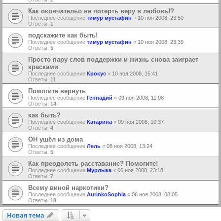
Как окончательо не потерть веру в любовь!?
Последнее сообщение
тимур мустафин
«
10 ноя 2008, 23:50
Ответы:
1
подскажите как быть!
Последнее сообщение
тимур мустафин
«
10 ноя 2008, 23:39
Ответы:
5
Просто пару слов поддержки и жизнь снова заиграет
красками
Последнее сообщение
Крокус
«
10 ноя 2008, 15:41
Ответы:
11
Помогите вернуть
Последнее сообщение
Геннадий
«
09 ноя 2008, 11:08
Ответы:
14
как быть?
Последнее сообщение
Катарина
«
09 ноя 2008, 10:37
Ответы:
4
ОН ушёл из дома
Последнее сообщение
Лель
«
08 ноя 2008, 13:24
Ответы:
5
Как преодолеть расставание? Помогите!
Последнее сообщение
Мурлыка
«
06 ноя 2008, 23:18
Ответы:
7
Всему виной наркотики?
Последнее сообщение
AurinkoSophia
«
06 ноя 2008, 08:05
Ответы:
18
Новая тема
Н
о
в
а
я
т
е
м
а