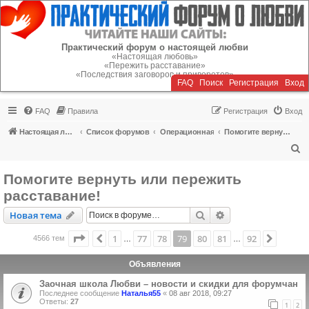
Регистрация
Практический форум о настоящей любви
«Настоящая любовь»
«Пережить расставание»
«Последствия заговоров и приворотов»
FAQ
Поиск
Р
е
г
и
с
т
р
а
ц
и
я
Вход
FAQ
Правила
Р
е
г
и
с
т
р
а
ц
и
я
Вход
Настоящая любовь
Список форумов
Операционная
Помогите вернуть или пережить расставание!
П
о
Помогите вернуть или пережить
и
расставание!
с
Новая тема
Поиск
Расширенный пои
Н
о
в
а
я
т
е
м
а
к
Страница
79
из
92
1
77
78
79
80
81
92
Пред.
След.
4566 тем
…
…
Объявления
Заочная школа Любви – новости и скидки для форумчан
Последнее сообщение
Наталья55
«
08 авг 2018, 09:27
Ответы:
27
1
2