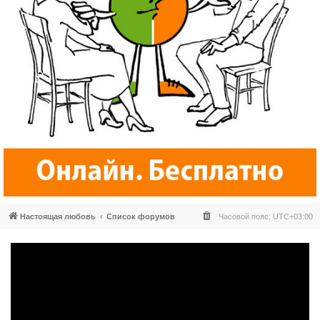
Настоящая любовь
Список форумов
Часовой пояс:
UTC+03:00