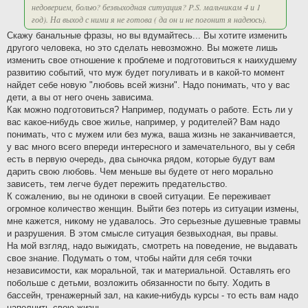
недоверием, болью? безвыходная ситуация? P.S. мальчикам 4 и 1
год). На выход с ними я не готова ( да он и не погонит я надеюсь).
Скажу банальные фразы, но вы вдумайтесь... Вы хотите изменить
другого человека, но это сделать невозможно. Вы можете лишь
изменить свое отношение к проблеме и подготовиться к наихудшему
развитию событий, что муж будет погуливать и в какой-то момент
найдет себе новую "любовь всей жизни". Надо понимать, что у вас
дети, а вы от него очень зависима.
Как можно подготовиться? Например, подумать о работе. Есть ли у
вас какое-нибудь свое жилье, например, у родителей? Вам надо
понимать, что с мужем или без мужа, ваша жизнь не заканчивается,
у вас много всего впереди интересного и замечательного, вы у себя
есть в первую очередь, два сыночка рядом, которые будут вам
дарить свою любовь. Чем меньше вы будете от него морально
зависеть, тем легче будет пережить предательство.
К сожалению, вы не одиноки в своей ситуации. Ее переживает
огромное количество женщин. Выйти без потерь из ситуации измены,
мне кажется, никому не удавалось. Это серьезные душевные травмы
и разрушения. В этом смысле ситуация безвыходная, вы правы.
На мой взгляд, надо выжидать, смотреть на поведение, не выдавать
свое знание. Подумать о том, чтобы найти для себя точки
независимости, как моральной, так и материальной. Оставлять его
побольше с детьми, возложить обязанности по быту. Ходить в
бассейн, тренажерный зал, на какие-нибудь курсы - то есть вам надо
наполнить свою жизнь.