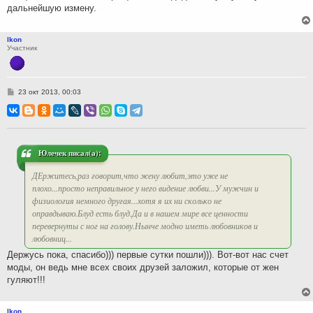
дальнейшую измену.
lkon
Участник
С
23 окт 2013, 00:03
о
о
б
щ
е
н
и
Юлечек писал(а):
е
ДЕржитесь,раз говорит,что жену любит,это уже не
плохо...просто неправильное у него видение любви...У мужчин и
физиология немного другая...хотя я их ни сколько не
оправдываю.Блуд есть блуд.Да и в нашем мире все ценности
перевернуты с ног на голову.Нынче модно иметь любовников и
любовниц...
Держусь пока, спасибо))) первые сутки пошли))). Вот-вот нас счет
моды, он ведь мне всех своих друзей заложил, которые от жен
гуляют!!!
lkon