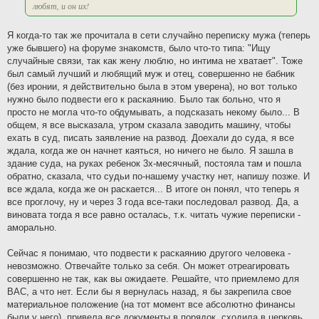
любят, и он их!
Я когда-то так же прочитала в сети случайно переписку мужа (теперь
уже бывшего) на форуме знакомств, было что-то типа: "Ищу
случайные связи, так как жену люблю, но интима не хватает". Тоже
был самый лучший и любящий муж и отец, совершенно не бабник
(без иронии, я действительно была в этом уверена), но вот только
нужно было подвести его к раскаянию. Было так больно, что я
просто не могла что-то обдумывать, а подсказать некому было... В
общем, я все высказала, утром сказала заводить машину, чтобы
ехать в суд, писать заявление на развод. Доехали до суда, я все
ждала, когда же он начнет каяться, но ничего не было. Я зашла в
здание суда, на руках ребенок 3х-месячный, постояла там и пошла
обратно, сказала, что судьи по-нашему участку нет, напишу позже. И
все ждала, когда же он раскается... В итоге он понял, что теперь я
все проглочу, ну и через 3 года все-таки последовал развод. Да, а
виновата тогда я все равно осталась, т.к. читать чужие переписки -
аморально.
Сейчас я понимаю, что подвести к раскаянию другого человека -
невозможно. Отвечайте только за себя. Он может отреагировать
совершенно не так, как вы ожидаете. Решайте, что приемлемо для
ВАС, а что нет. Если бы я вернулась назад, я бы закрепила свое
материальное положение (на тот момент все абсолютно финансы
были у него), привела все документы в порядок, сходила в церковь,