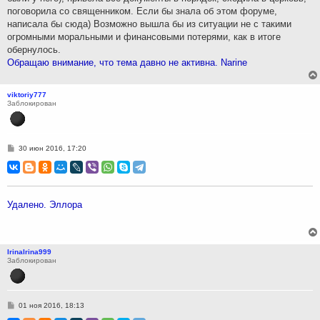
поговорила со священником. Если бы знала об этом форуме,
написала бы сюда) Возможно вышла бы из ситуации не с такими
огромными моральными и финансовыми потерями, как в итоге
обернулось.
Обращаю внимание, что тема давно не активна. Narine
viktoriy777
Заблокирован
С
30 июн 2016, 17:20
о
о
б
щ
е
н
Удалено. Эллора
и
е
IrinaIrina999
Заблокирован
С
01 ноя 2016, 18:13
о