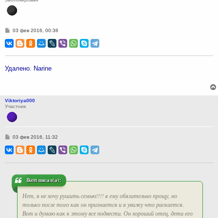
С
03 фев 2016, 00:36
о
о
б
щ
е
н
Удалено. Narine
и
е
Viktoriya000
Участник
С
03 фев 2016, 11:32
о
о
б
щ
е
н
и
lkon писал(а):
е
Нет, я не хочу рушить семью!!!! я ему обязательно прощу, но
только после того как он признается и я увижу что раскается.
Вот и думаю как к этому все подвести. Он хороший отец, дети его