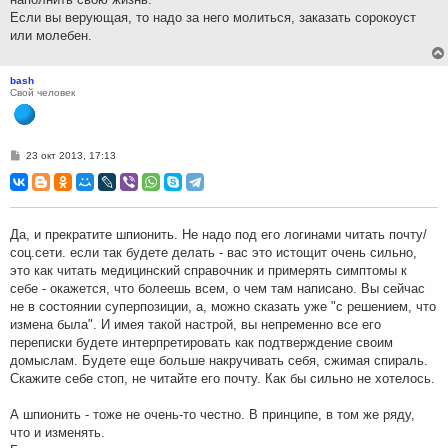
Если вы верующая, то надо за него молиться, заказать сорокоуст
или молебен.
bash
Свой человек
С
23 окт 2013, 17:13
о
о
б
щ
е
н
Да, и прекратите шпионить. Не надо под его логинами читать почту/
и
соц.сети. если так будете делать - вас это истощит очень сильно,
е
это как читать медицинский справочник и примерять симптомы к
себе - окажется, что болеешь всем, о чем там написано. Вы сейчас
не в состоянии суперпозиции, а, можно сказать уже "с решением, что
измена была". И имея такой настрой, вы непременно все его
переписки будете интерпретировать как подтверждение своим
домыслам. Будете еще больше накручивать себя, сжимая спираль.
Скажите себе стоп, не читайте его почту. Как бы сильно не хотелось.
А шпионить - тоже не очень-то честно. В принципе, в том же ряду,
что и изменять.