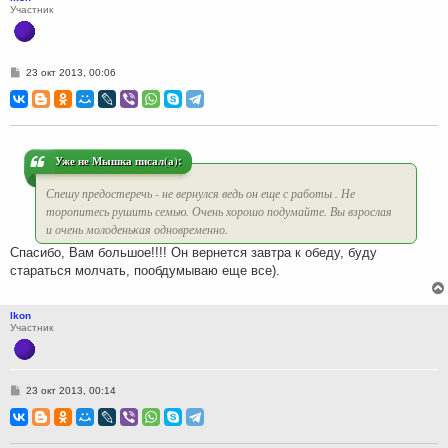
Участник
С
23 окт 2013, 00:06
о
о
б
щ
е
н
и
Уже не Мышка писал(а):
е
Спешу предостеречь - не вернулся ведь он еще с работы . Не
торопитесь рушить семью. Очень хорошо подумайте. Вы взрослая
и очень молоденькая одновременно.
Спасибо, Вам большое!!!! Он вернется завтра к обеду, буду
стараться молчать, пообдумываю еще все).
lkon
Участник
С
23 окт 2013, 00:14
о
о
б
щ