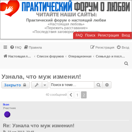
Регистрация
Практический форум о настоящей любви
«Настоящая любовь»
«Пережить расставание»
«Последствия заговоров и приворотов»
FAQ
Поиск
Р
е
г
и
с
т
р
а
ц
и
я
Вход
FAQ
Правила
Р
е
г
и
с
т
р
а
ц
и
я
Вход
Настоящая любовь
Список форумов
Операционная
Семья до и после кризиса
П
о
Узнала, что муж изменил!
и
Закрыто
Поиск
Расширенн
Закрыто
с
к
1
2
Пред.
40 сообщений
lkon
Участник
Re: Узнала что муж изменил!
С
22 окт 2013, 23:45