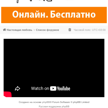
Настоящая любовь
Список форумов
Часовой пояс:
UTC+03:00
Создано на основе
phpBB
® Forum Software © phpBB Limited
Русская поддержка phpBB