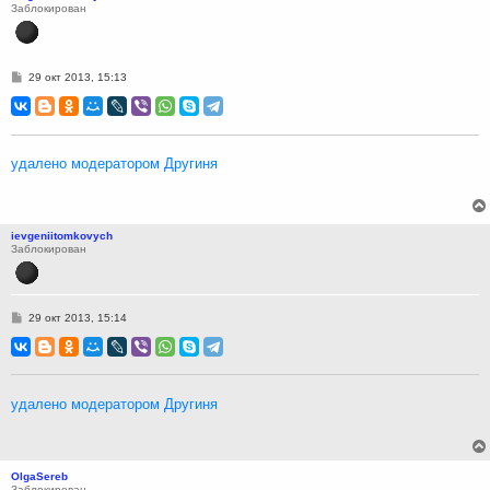
Заблокирован
С
29 окт 2013, 15:13
о
о
б
щ
е
н
удалено модератором Другиня
и
е
ievgeniitomkovych
Заблокирован
С
29 окт 2013, 15:14
о
о
б
щ
е
н
удалено модератором Другиня
и
е
OlgaSereb
Заблокирован