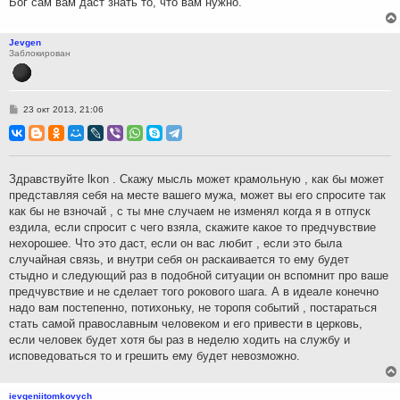
Бог сам вам даст знать то, что вам нужно.
Jevgen
Заблокирован
С
23 окт 2013, 21:06
о
о
б
щ
е
н
Здравствуйте lkon . Скажу мысль может крамольную , как бы может
и
представляя себя на месте вашего мужа, может вы его спросите так
е
как бы не взночай , с ты мне случаем не изменял когда я в отпуск
ездила, если спросит с чего взяла, скажите какое то предчувствие
нехорошее. Что это даст, если он вас любит , если это была
случайная связь, и внутри себя он раскаивается то ему будет
стыдно и следующий раз в подобной ситуации он вспомнит про ваше
предчувствие и не сделает того рокового шага. А в идеале конечно
надо вам постепенно, потихоньку, не торопя событий , постараться
стать самой православным человеком и его привести в церковь,
если человек будет хотя бы раз в неделю ходить на службу и
исповедоваться то и грешить ему будет невозможно.
ievgeniitomkovych