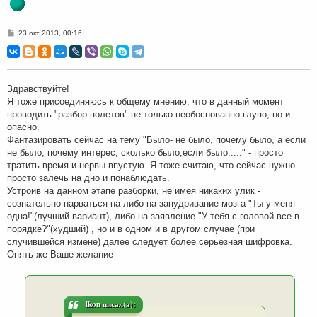
С
23 окт 2013, 00:16
о
о
б
щ
е
н
Здравствуйте!
и
Я тоже присоединяюсь к общему мнению, что в данный момент
е
проводить "разбор полетов" не только необоснованно глупо, но и
опасно.
Фантазировать сейчас на тему "Было- не было, почему было, а если
не было, почему интерес, сколько было,если было....." - просто
тратить время и нервы впустую. Я тоже считаю, что сейчас нужно
просто залечь на дно и понаблюдать.
Устроив на данном этапе разборки, не имея никаких улик -
сознательно нарваться на либо на запудривание мозга "Ты у меня
одна!"(лучший вариант), либо на заявление "У тебя с головой все в
порядке?"(худший) , но и в одном и в другом случае (при
случившейся измене) далее следует более серьезная шифровка.
Опять же Ваше желание
lkon писал(а):