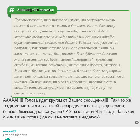
е
н
и
Ankoridge430 писал(а):
е
Если вы скажете, что знаете об измене, то запускаете очень
сложный механизм с неизвестным финалом. Вам по большому
счету надо собирать вещи ему или себе, и на выход. А дети
маленькие, вы готовы на выход с ними? или остаться одной с
двумя малышами? сколько лет детям? То есть надо уже сейчас
подумать, как жить будете дальше по отдельности хотя бы
какое-то время - месяц, два , полгода. Если будете продолжать
жить вместе, то вас будет сильно "штормить" - претензии,
скандалы, выяснения отношений, отсутствие доверия, унижения.
Муж ваш сбежит уже по факту такой жизни. Если вы прощаете,
то он это понимает совершенно не так, как вам сейчас кажется и
хочется. Он понимает, что раз вы простили, простите еще, и
еще... То есть своим прощением вы дадите ему "путевку" на
дальнейшую измену.
ААААА!!!!! Голова идет кругом от Вашего сообщения!!!! Так что же
тогда молчать и жить с такой неопределенностью, недоверием,
болью? безвыходная ситуация? P.S. мальчикам 4 и 1 год). На выход
с ними я не готова ( да он и не погонит я надеюсь).
елена62
Старая гвардия