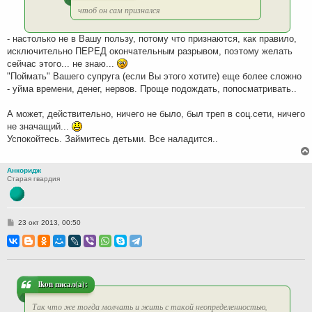
чтоб он сам признался
- настолько не в Вашу пользу, потому что признаются, как правило,
исключительно ПЕРЕД окончательным разрывом, поэтому желать
сейчас этого... не знаю...
"Поймать" Вашего супруга (если Вы этого хотите) еще более сложно
- уйма времени, денег, нервов. Проще подождать, попосматривать..
А может, действительно, ничего не было, был треп в соц.сети, ничего
не значащий...
Успокойтесь. Займитесь детьми. Все наладится..
Анкоридж
Старая гвардия
С
23 окт 2013, 00:50
о
о
б
щ
е
н
и
lkon писал(а):
е
Так что же тогда молчать и жить с такой неопределенностью,