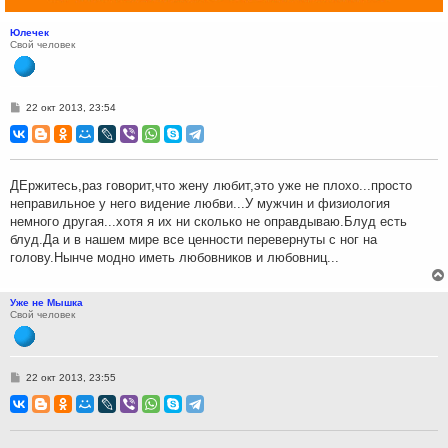
Юлечек
Свой человек
С
22 окт 2013, 23:54
о
о
б
щ
е
н
ДЕржитесь,раз говорит,что жену любит,это уже не плохо...просто
и
неправильное у него видение любви...У мужчин и физиология
е
немного другая...хотя я их ни сколько не оправдываю.Блуд есть
блуд.Да и в нашем мире все ценности перевернуты с ног на
голову.Нынче модно иметь любовников и любовниц...
Уже не Мышка
Свой человек
С
22 окт 2013, 23:55
о
о
б
щ
е