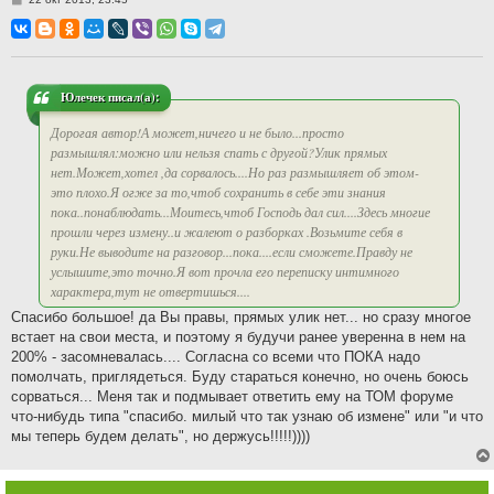
о
о
б
щ
е
н
и
Юлечек писал(а):
е
Дорогая автор!А может,ничего и не было...просто
размышлял:можно или нельзя спать с другой?Улик прямых
нет.Может,хотел ,да сорвалось....Но раз размышляет об этом-
это плохо.Я огже за то,чтоб сохранить в себе эти знания
пока..понаблюдать...Моитесь,чтоб Господь дал сил....Здесь многие
прошли через измену..и жалеют о разборках .Возьмите себя в
руки.Не выводите на разговор...пока....если сможете.Правду не
услышите,это точно.Я вот прочла его переписку интимного
характера,тут не отвертишься....
Спасибо большое! да Вы правы, прямых улик нет... но сразу многое
встает на свои места, и поэтому я будучи ранее уверенна в нем на
200% - засомневалась.... Согласна со всеми что ПОКА надо
помолчать, приглядеться. Буду стараться конечно, но очень боюсь
сорваться... Меня так и подмывает ответить ему на ТОМ форуме
что-нибудь типа "спасибо. милый что так узнаю об измене" или "и что
мы теперь будем делать", но держусь!!!!!))))