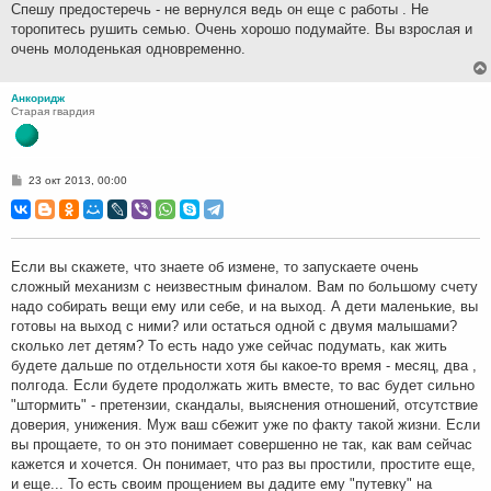
н
Спешу предостеречь - не вернулся ведь он еще с работы . Не
и
торопитесь рушить семью. Очень хорошо подумайте. Вы взрослая и
е
очень молоденькая одновременно.
Анкоридж
Старая гвардия
С
23 окт 2013, 00:00
о
о
б
щ
е
н
Если вы скажете, что знаете об измене, то запускаете очень
и
сложный механизм с неизвестным финалом. Вам по большому счету
е
надо собирать вещи ему или себе, и на выход. А дети маленькие, вы
готовы на выход с ними? или остаться одной с двумя малышами?
сколько лет детям? То есть надо уже сейчас подумать, как жить
будете дальше по отдельности хотя бы какое-то время - месяц, два ,
полгода. Если будете продолжать жить вместе, то вас будет сильно
"штормить" - претензии, скандалы, выяснения отношений, отсутствие
доверия, унижения. Муж ваш сбежит уже по факту такой жизни. Если
вы прощаете, то он это понимает совершенно не так, как вам сейчас
кажется и хочется. Он понимает, что раз вы простили, простите еще,
и еще... То есть своим прощением вы дадите ему "путевку" на