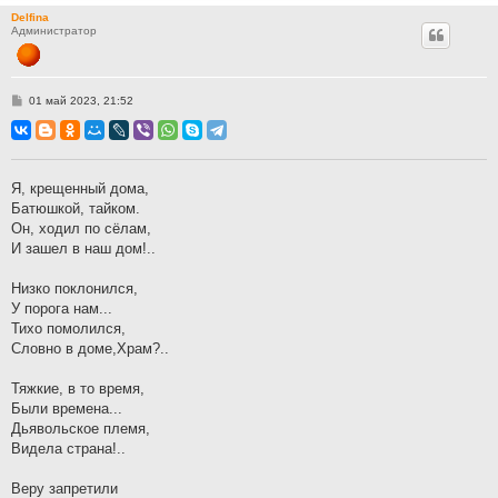
Delfina
Администратор
С
01 май 2023, 21:52
о
о
б
щ
е
н
Я, крещенный дома,
и
Батюшкой, тайком.
е
Он, ходил по сёлам,
И зашел в наш дом!..
Низко поклонился,
У порога нам...
Тихо помолился,
Словно в доме,Храм?..
Тяжкие, в то время,
Были времена...
Дьявольское племя,
Видела страна!..
Веру запретили