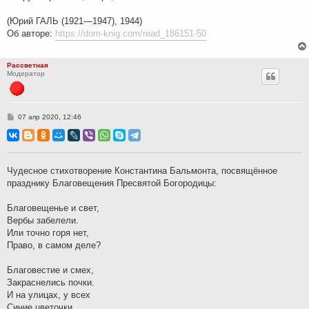
(Юрий ГАЛЬ (1921—1947), 1944)
Об авторе:
https://dom-knig.com/read_186151-50
Рассветная
Модератор
С
07 апр 2020, 12:46
о
о
б
щ
е
н
Чудесное стихотворение Константина Бальмонта, посвящённое
и
празднику Благовещения Пресвятой Богородицы:
е
Благовещенье и свет,
Вербы забелели.
Или точно горя нет,
Право, в самом деле?
Благовестие и смех,
Закраснелись почки.
И на улицах, у всех
Синие цветочки.