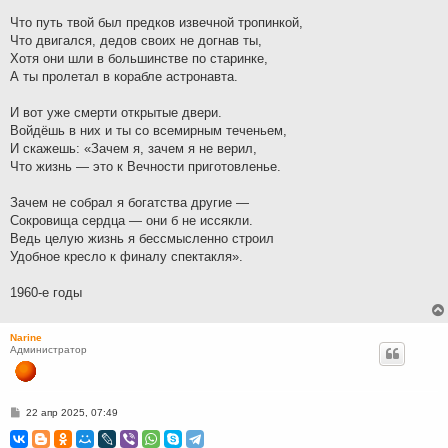
Что путь твой был предков извечной тропинкой,
Что двигался, дедов своих не догнав ты,
Хотя они шли в большинстве по старинке,
А ты пролетал в корабле астронавта.
И вот уже смерти открытые двери.
Войдёшь в них и ты со всемирным теченьем,
И скажешь: «Зачем я, зачем я не верил,
Что жизнь — это к Вечности приготовленье.
Зачем не собрал я богатства другие —
Сокровища сердца — они б не иссякли.
Ведь целую жизнь я бессмысленно строил
Удобное кресло к финалу спектакля».
1960-е годы
Narine
Администратор
С
22 апр 2025, 07:49
о
о
б