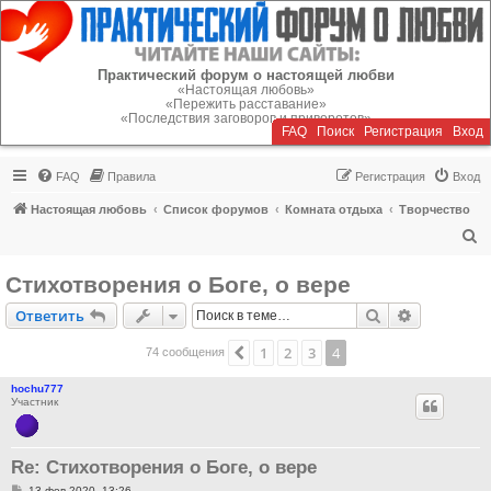
Регистрация
Практический форум о настоящей любви
«Настоящая любовь»
«Пережить расставание»
«Последствия заговоров и приворотов»
FAQ
Поиск
Р
е
г
и
с
т
р
а
ц
и
я
Вход
FAQ
Правила
Р
е
г
и
с
т
р
а
ц
и
я
Вход
Настоящая любовь
Список форумов
Комната отдыха
Творчество
П
о
Стихотворения о Боге, о вере
и
Ответить
Поиск
Расширен
О
т
в
е
т
и
т
ь
с
к
1
2
3
4
Пред.
74 сообщения
hochu777
Участник
Re: Стихотворения о Боге, о вере
С
13 фев 2020, 13:26