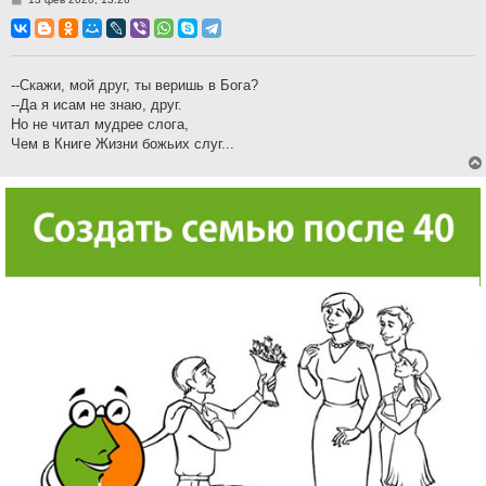
о
о
б
щ
е
н
--Скажи, мой друг, ты веришь в Бога?
и
--Да я исам не знаю, друг.
е
Но не читал мудрее слога,
Чем в Книге Жизни божьих слуг...