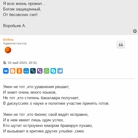
Я всю жизнь прожил...
Богом защищенный,
От бесовских сил!
Воробьев А.
Delfina
Администратор
С
02 май 2023, 20:51
о
о
б
щ
е
н
Умен не тот ,кто уравнения решает,
и
И знает очень много языков,
е
Не тот ,кто степень бакалавра получает,
В дискуссиях о науке и политике участие принять готов.
Умен не тот ,кто бизнес свой ведёт исправно,
И в нем имеет лишь один успех,
Кто шутит остроумно юмором бравируя лукаво,
И вызывает в критике других улыбки ,смех.