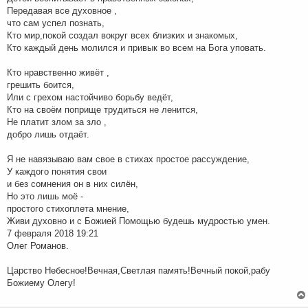
Передавая все духовное ,
что сам успел познать,
Кто мир,покой создал вокруг всех близких и знакомых,
Кто каждый день молился и привык во всем на Бога уповать.
Кто нравственно живёт ,
грешить боится,
Или с грехом настойчиво борьбу ведёт,
Кто на своём поприще трудиться не ленится,
Не платит злом за зло ,
добро лишь отдаёт.
Я не навязываю вам свое в стихах простое рассуждение,
У каждого понятия свои
и без сомнения он в них силён,
Но это лишь моё -
простого стихоплета мнение,
Живи духовно и с Божией Помощью будешь мудростью умен.
7 февраля 2018 19:21
Олег Романов.
Царство Небесное!Вечная,Светлая память!Вечный покой,рабу
Божиему Олегу!