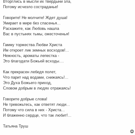
Вторглись в мысли их твердыни зла,
Потому исчезло состраданье!
Говорите! Не молчите! Ждет душа!
Умирает в мире без спасенья...
Раскажите, как Любовь нашла
Вас в пустынях тьмы, ожесточенья!
Гамму торжества Любви Христа
Им откроет лик земных восходов!...
Нежность, ароматы лепестка -
Это благодати Божьей всходы....
Как прекрасен лебедя полет,
Что парит над водами, снижаясь!...
Это Духа Божьего приход,
Словом добрым в людях отражаясь!
Говорите добрые слова!
Не тревожьтесь, как ответят люди...
Потому что сила в них - Христа...
И блаженно сердце, что так любит!...
Татьяна Труш