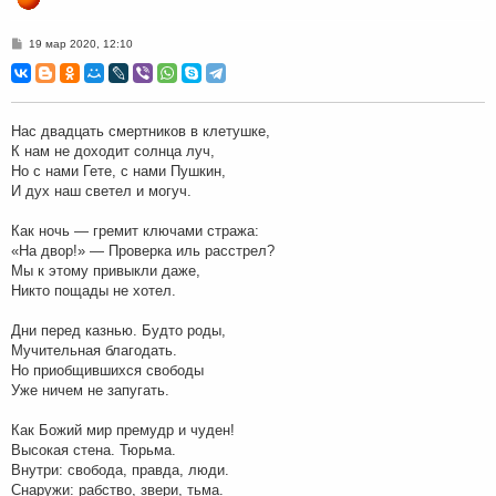
С
19 мар 2020, 12:10
о
о
б
щ
е
н
Нас двадцать смертников в клетушке,
и
К нам не доходит солнца луч,
е
Но с нами Гете, с нами Пушкин,
И дух наш светел и могуч.
Как ночь — гремит ключами стража:
«На двор!» — Проверка иль расстрел?
Мы к этому привыкли даже,
Никто пощады не хотел.
Дни перед казнью. Будто роды,
Мучительная благодать.
Но приобщившихся свободы
Уже ничем не запугать.
Как Божий мир премудр и чуден!
Высокая стена. Тюрьма.
Внутри: свобода, правда, люди.
Снаружи: рабство, звери, тьма.