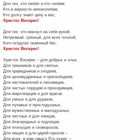
Для тех, кто любит и кто любим,
Кто в верности непоколебим,
Кто долгу знает цену и вес,
Христос Воскрес!
Для тех, кто махнул на себя рукой,
Нетрезвый, грязный, для всех плохой,
Кого оседлал окаянный бес,
Христос Воскрес!
Христос Воскрес – для добрых и злых,
Для грешников и для святых,
Для праведников и злодеев,
Для целомудренных и прелюбодеев,
Для нестяжателей и лихоимцев,
Для чистых сердцем и проходимцев,
Для миротворцев и для врагов,
Для умных и для дураков,
Для лукавых и простодушных,
Для мужественных и малодушных,
Для честных и для лжецов,
Для благородных и подлецов,
Для плачущих и скоморохов,
Для нищих и для царей-горохов –
Для всех, в ком смысл Его чудес –