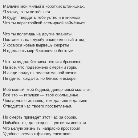
Мальчик мой милый в коротких штанишках,
Я ухожу, а ты остаёшься.
И будут твердить тебе устно и в книжках,
Что ты перестройкой всемирной займёшься.
Что ты полетишь на другие планеты,
Поставишь на службу расщепленный атом,
У космоса новые вырвешь секреты
И сделаешь мир бесконечно богатым.
Что ты чудодействием техники брызнешь
На всё, что подвержено смерти и горю,
И люди придут к ослепительной жизни
Не где-то, когда-то, но близко и вскоре.
Мой милый, мой бедный, доверчивый мальчик,
Всё это — игрушки — твоё обольщенье.
Чем дольше играешь, тем дальше и дальше
Отводится час твоего просветленья.
Но смерть приведёт этот час за собою.
Поймёшь ты, да поздно — уж силы иссякли —
Что целую жизнь ты напрасно простроил
Удобное кресло к финалу спектакля.