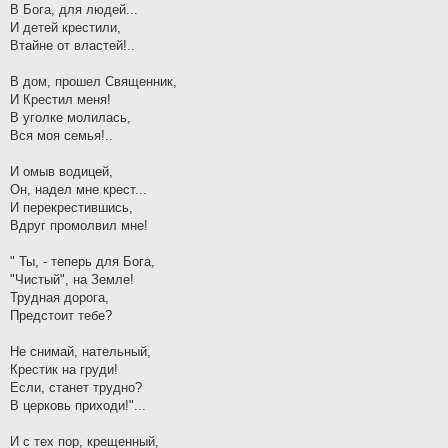
В Бога, для людей...
И детей крестили,
Втайне от властей!..
В дом, прошел Священник,
И Крестил меня!
В уголке молилась,
Вся моя семья!..
И омыв водицей,
Он, надел мне крест...
И перекрестившись,
Вдруг промолвил мне!
" Ты, - теперь для Бога,
"Чистый", на Земле!
Трудная дорога,
Предстоит тебе?
Не снимай, нательный,
Крестик на груди!
Если, станет трудно?
В церковь приходи!"...
И с тех пор, крещенный,