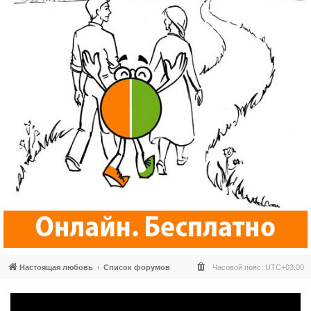
Настоящая любовь
Список форумов
Часовой пояс:
UTC+03:00