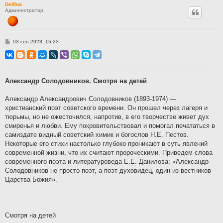
Delfina
Администратор
С
03 сен 2023, 15:23
о
о
б
щ
е
н
Александр Солодовников. Смотря на детей
и
е
Александр Александрович Солодовников (1893-1974) —
христианский поэт советского времени. Он прошел через лагеря и
тюрьмы, но не ожесточился, напротив, в его творчестве живет дух
смиренья и любви. Ему покровительствовал и помогал печататься в
самиздате видный советский химик и богослов Н.Е. Пестов.
Некоторые его стихи настолько глубоко проникают в суть явлений
современной жизни, что их считают пророческими. Приведем слова
современного поэта и литературоведа Е.Е. Данилова: «Александр
Солодовников не просто поэт, а поэт-духовидец, один из вестников
Царства Божия».
Смотря на детей