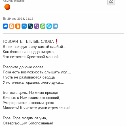
Администратор
С
29 апр 2023, 21:17
о
о
б
щ
е
н
ГОВОРИТЕ ТЕПЛЫЕ СЛОВА
и
е
В них находит силу самый слабый...
Как блаженна сердца нищета,
Что питается Христовой манной!..
Говорите добрые слова,
Пока есть возможность слышать уху....
Пусть не разбиваются сердца
У источника гордыни, злого духа....
Бог есть цель. Но мимо проходя
Личных с Ним взаимоотношений,
Умерщвляется оковами греха
Милость! К чистоте души стремленья!
Горе! Горе людям от ума,
Отвергающим Богопознанье!