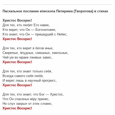
щ
е
н
Пасхальное послание епископа Питирима (Творогова) в стихах
и
е
Христос Воскрес!
Для тех, кто любит Его навек,
Кто верит, что Он — Богочеловек,
Кто знает, что Он — пришедший с Небес,
Христос Воскрес!
Для тех, кто верит в богов иных,
Свирепых, блудных, смешных, хмельных,
Чей ум во мраке лживых завес,
Христос Воскрес!
Для тех, кто знает только себя,
Всегда самого себя любя,
И верит лишь в научный прогресс,
Христос Воскрес!
Для тех, кто знает, что Бог — Христос,
Что Он спасенье мiру принес,
Но слух закрыл от этих словес,
Христос Воскрес!