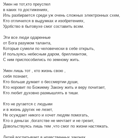
Умен не тот,кто преуспел
в каких то достижениях,
Иль разбирается среди уж очень сложных электронных схем,
Кто отличился в выдумках и изобретениях,
Удобство в бытовухе смог составить всем.
Эти все люди одаренные
от Бога разумом таланта,
Которые сумели по человечески в себе открыть,
И пользуясь небесным даром, бриллиантом,
С ним приспособились по земному жить.
Умен лишь тот , кто жизнь свою ,
себя познает,
Кто больше думает о бессмертии души,
Кто норовит по Божиему Закону жить и веру почитает,
Кто любит духовно размышлять в тиши.
Кто не ругается с людьми
и в жизнь других не лезет,
Не осуждает никого и хочет людям помогать,
Кто о деньгах ,богатстве не мечтает и не грезит,
Довольствуясь лишь тем ,что смог по жизни настяжать.
Детей воспитывает в нравственных законах,