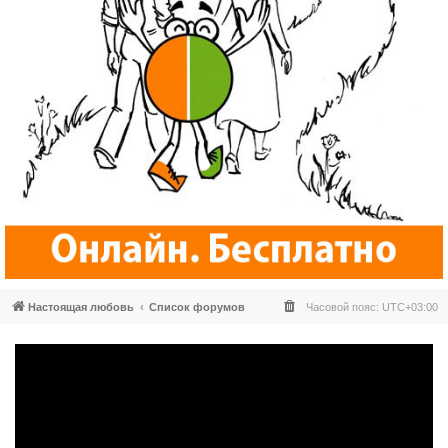
Настоящая любовь
Список форумов
Часовой пояс:
UTC+03:00