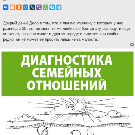
о
о
б
щ
е
н
Добрый день! Дело в том, что я люблю мужчину с которым у нас
и
разница в 25 лет, он меня то же любит, но боится эту разницу, и еще
е
он женат, но жена живет в другом городе и видятся они крайне
редко, он не может ее бросить лишь из-за жалости.