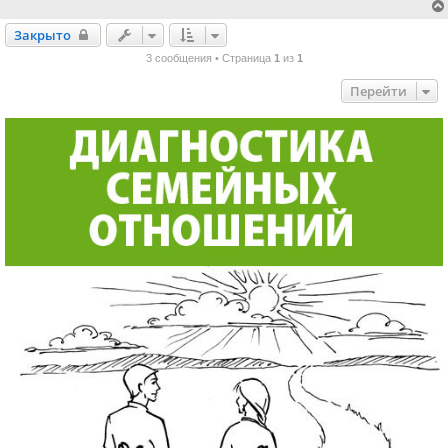
Закрыто
Закрыто
3 сообщения • Страница
1
из
1
Перейти