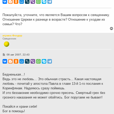
о
б
щ
е
н
Пожалуйста, уточните, что является Вашим вопросом к священнику.
и
Отношение Церкви к разнице в возрасте? Отношение к уходам из
е
семьи? Что?
игумен Феодор
Священник
С
08 авг 2007, 22:43
о
о
б
щ
е
н
Бедненькая...!
и
Ведь это не любовь... Это обычная страсть... Какая настоящая
е
любовь - почитай у апостола Павла в главе 13-й 1-го послания к
Коринфянам. Надеяюсь сразу поймешь.
И это беззаконие необходимо срочно пресечь. Смертный грех без
грозного наказания не может обойтись. Бог поругаем не бывает!
Покайся и храни себя!
Бог в помощь!