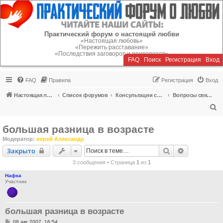
Регистрация
Практический форум о настоящей любви
«Настоящая любовь»
«Пережить расставание»
«Последствия заговоров и приворотов»
FAQ
Поиск
Р
е
г
и
с
т
р
а
ц
и
я
Вход
FAQ
Правила
Р
е
г
и
с
т
р
а
ц
и
я
Вход
Настоящая любовь
Список форумов
Консультации специалистов
Вопросы священнику о браке, разводе, расставании
П
о
большая разница в возрасте
и
Модератор:
иерей Александр
с
Закрыто
Поиск
Расширенн
Закрыто
к
3 сообщения • Страница
1
из
1
Нафка
Участник
большая разница в возрасте
С
08 авг 2007, 16:54