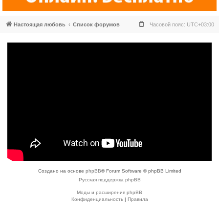
Настоящая любовь
Список форумов
Часовой пояс:
UTC+03:00
Создано на основе
phpBB
® Forum Software © phpBB Limited
Русская поддержка phpBB
Моды и расширения phpBB
Конфиденциальность
|
Правила