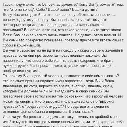
н
Гарри, подумайте, что Вы сейчас делаете? Кому Вы "угрожаете" тем,
и
что "это не конец". Себе? Вашей жене? Вашим детям?
е
Вот у Вас двое детей - и это не к вопросу об ответственности, а
совсем к другому вопросу. Вы наверняка их учите тому, что
некоторые вещи делать нельзя, даже если очень хочется,
правильно? Вы объясняете им, что такое хорошо, и что такое плохо.
Вот и Вам сейчас чего-то очень хочется. Но делать этого нельзя. И
Вы сами это прекрасно понимаете, поэтому прекратите играть сами с
собой в кошки-мышки.
Вы учите своих детей не идти на поводу у каждого своего желания и
чувства, если они противоречат нравственным законам. Вы
наверняка учите своего ребенка, что врать нехорошо, что брать
чужие игрушки без спроса - плохо, а, упаси Боже, воровать их -
вообще недопустимо.
Так почему Вы, взрослый человек, позволяете себе обманыввать?
становиться прямым соучастником воровства - ведь Вы и Ваша
любовница, по сути, воруете то время, энергию, любовь, силы,
которые Вы должны были бы вкладывать в свою семью? Вы
позволяете себе это только на том основании, что взрослый человек
может наговорить много высоких и фальшивых слов о "высоких
чувствах", о "родственности душ"? Но ведь все эти слова не
отменяют факта обмана и воровства, Вы согласны?
И, если уж Вы решаете продолжать такую жизнь, по крайней мере,
имейте мужество называть вещи своими именами - и почаще их себе
повторяйте. А то и вправду мы великие мастера самообмана и