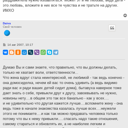
раздражитель нужно избавляться. Может эт и не любовь, ведь дети -
это любовь, вложите в них все те чувства и не тратьте на других.
ИМХО
Daiva
Свой человек
С
14 авг 2007, 10:17
о
о
б
щ
е
н
Думаю Вы и сами знаете, что правильно, что вы должны делать,
и
только не хватает воли, ответственности...
е
Что жена вдруг стала неинтересной, не любимой - так ведь конечно -
она домосиделка, нечем ей вас то очень удивить (а ведь видимо
ради вас и ради ваших детей сидит дома), бытавуха наверное тоже
дает знать о себе, привыкли друг к другу, завоевывать не нужно,
новизны нету....в общем это так все банально - как у всех....
и не удивительно что другая кажется лучше....вспомните жену - она
ведь тоже в начале знакомства казалась лучше всех....неужели
этого не понимаете....и как так можно предавать человека только
потому что вы к нему привыкли.....спасать надо такие отношения,
самому стараться и обновлять их, а не наиболее легким и