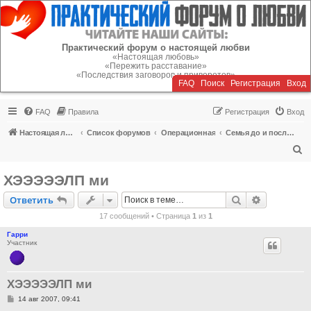
Регистрация
Практический форум о настоящей любви
«Настоящая любовь»
«Пережить расставание»
«Последствия заговоров и приворотов»
FAQ
Поиск
Р
е
г
и
с
т
р
а
ц
и
я
Вход
FAQ
Правила
Р
е
г
и
с
т
р
а
ц
и
я
Вход
Настоящая любовь
Список форумов
Операционная
Семья до и после кризиса
П
о
ХЭЭЭЭЭЛП ми
и
Ответить
Поиск
Расширен
О
т
в
е
т
и
т
ь
с
17 сообщений • Страница
1
из
1
к
Гарри
Участник
ХЭЭЭЭЭЛП ми
С
14 авг 2007, 09:41
о