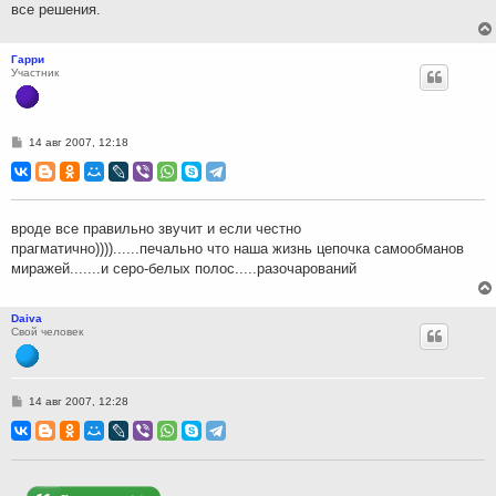
все решения.
Гарри
Участник
С
14 авг 2007, 12:18
о
о
б
щ
е
н
вроде все правильно звучит и если честно
и
прагматично))))......печально что наша жизнь цепочка самообманов
е
миражей.......и серо-белых полос.....разочарований
Daiva
Свой человек
С
14 авг 2007, 12:28
о
о
б
щ
е
н
и