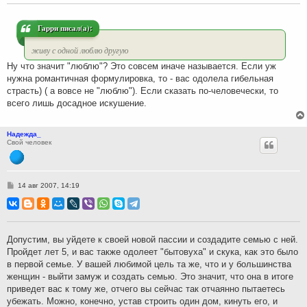
е
н
и
Гарри писал(а):
е
живу с одной люблю другую
Ну что значит "люблю"? Это совсем иначе называется. Если уж
нужна романтичная формулировка, то - вас одолела гибельная
страсть) ( а вовсе не "люблю"). Если сказать по-человечески, то
всего лишь досадное искушение.
Надежда_
Свой человек
С
14 авг 2007, 14:19
о
о
б
щ
е
н
Допустим, вы уйдете к своей новой пассии и создадите семью с ней.
и
Пройдет лет 5, и вас также одолеет "бытовуха" и скука, как это было
е
в первой семье. У вашей любимой цель та же, что и у большинства
женщин - выйти замуж и создать семью. Это значит, что она в итоге
приведет вас к тому же, отчего вы сейчас так отчаянно пытаетесь
убежать. Можно, конечно, устав строить один дом, кинуть его, и