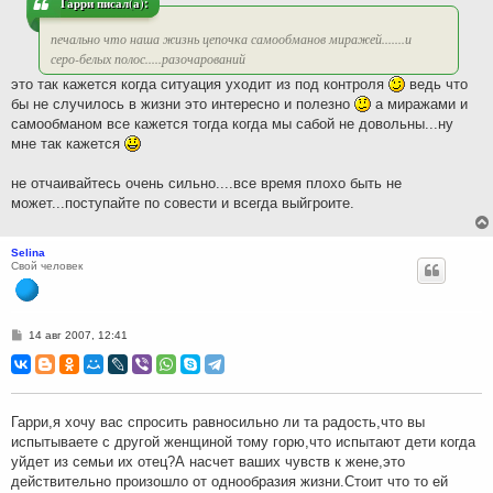
Гарри писал(а):
е
печально что наша жизнь цепочка самообманов миражей.......и
серо-белых полос.....разочарований
это так кажется когда ситуация уходит из под контроля
ведь что
бы не случилось в жизни это интересно и полезно
а миражами и
самообманом все кажется тогда когда мы сабой не довольны...ну
мне так кажется
не отчаивайтесь очень сильно....все время плохо быть не
может...поступайте по совести и всегда выйгроите.
Selina
Свой человек
С
14 авг 2007, 12:41
о
о
б
щ
е
н
Гарри,я хочу вас спросить равносильно ли та радость,что вы
и
испытываете с другой женщиной тому горю,что испытают дети когда
е
уйдет из семьи их отец?А насчет ваших чувств к жене,это
действительно произошло от однообразия жизни.Стоит что то ей