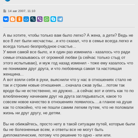
С
14 авг 2007, 11:10
о
о
б
щ
е
н
А вы хотите, чтобы только вам было легко? А жена, а дети? Ведь не
и
все 8 лет были несчастны...и кто сказал, что в семье всегда легко и
е
всегда только безпробудное счастье...
У меня самой все было, и я один раз изменила - казалось что ради
семьи отказываюсь от огромной любви (а сейчас только стыд от
этого испытываю), и муж год назад изменил - тоже ему казалось что
не понимаем друг друга, и что любовница самая та настоящая
женщина...
А вот взяли себя в руки, выяснили что у нас в отношениях стало не
так и строим новые отношения....сначала сжав зубы....потом так
вроде бы не естественно, но дружно....а сейчас вот и опять как то по
влюбленному начинаем друг на друга заглядываться, какое то
совсем новое качество в отношениях появилось....а гланое на душе
как то спокойно, что не пошли самим легким путем, что не поломали
жизнь ни друг другу, не детям.
Вы не обижайтесь, просто нету в такой ситуации путей, которые были
бы не болезненные всем, и ответы все не могут быть
дипломатические, потому что решение то одно - или или.