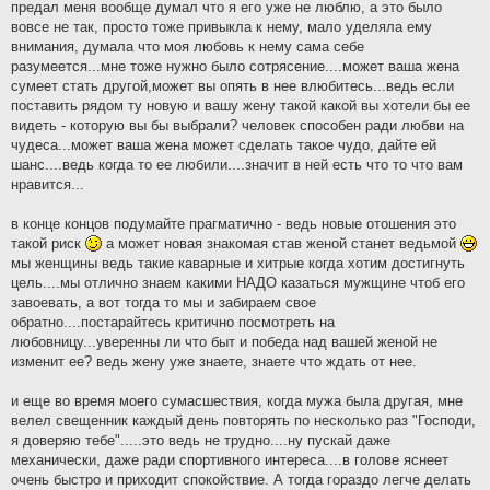
предал меня вообще думал что я его уже не люблю, а это было
вовсе не так, просто тоже привыкла к нему, мало уделяла ему
внимания, думала что моя любовь к нему сама себе
разумеется...мне тоже нужно было сотрясение....может ваша жена
сумеет стать другой,может вы опять в нее влюбитесь...ведь если
поставить рядом ту новую и вашу жену такой какой вы хотели бы ее
видеть - которую вы бы выбрали? человек способен ради любви на
чудеса...может ваша жена может сделать такое чудо, дайте ей
шанс....ведь когда то ее любили....значит в ней есть что то что вам
нравится...
в конце концов подумайте прагматично - ведь новые отошения это
такой риск
а может новая знакомая став женой станет ведьмой
мы женщины ведь такие каварные и хитрые когда хотим достигнуть
цель....мы отлично знаем какими НАДО казаться мужщине чтоб его
завоевать, а вот тогда то мы и забираем свое
обратно....постарайтесь критично посмотреть на
любовницу...уверенны ли что быт и победа над вашей женой не
изменит ее? ведь жену уже знаете, знаете что ждать от нее.
и еще во время моего сумасшествия, когда мужа была другая, мне
велел свещенник каждый день повторять по несколько раз "Господи,
я доверяю тебе".....это ведь не трудно....ну пускай даже
механически, даже ради спортивного интереса....в голове яснеет
очень быстро и приходит спокойствие. А тогда гораздо легче делать