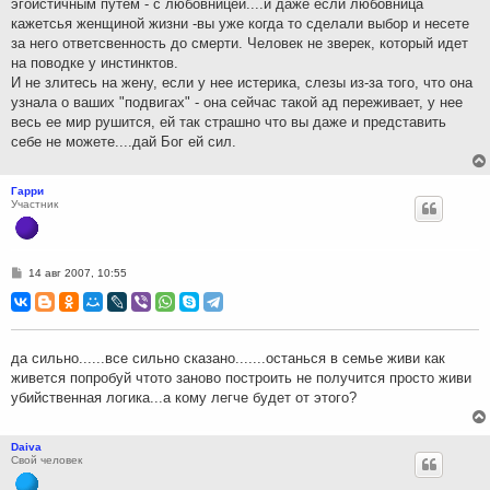
эгоистичным путем - с любовницей....и даже если любовница
кажетсья женщиной жизни -вы уже когда то сделали выбор и несете
за него ответсвенность до смерти. Человек не зверек, который идет
на поводке у инстинктов.
И не злитесь на жену, если у нее истерика, слезы из-за того, что она
узнала о ваших "подвигах" - она сейчас такой ад переживает, у нее
весь ее мир рушится, ей так страшно что вы даже и представить
себе не можете....дай Бог ей сил.
Гарри
Участник
С
14 авг 2007, 10:55
о
о
б
щ
е
н
да сильно......все сильно сказано.......останься в семье живи как
и
живется попробуй чтото заново построить не получится просто живи
е
убийственная логика...а кому легче будет от этого?
Daiva
Свой человек