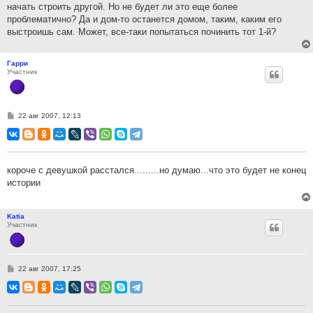
начать строить другой. Но не будет ли это еще более
проблематично? Да и дом-то останется домом, таким, каким его
выстроишь сам. Может, все-таки попытаться починить тот 1-й?
Гарри
Участник
С
22 авг 2007, 12:13
о
о
б
щ
е
н
короче с девушкой расстался.........но думаю...что это будет не конец
и
истории
е
Katia
Участник
С
22 авг 2007, 17:25
о
о
б
щ
е