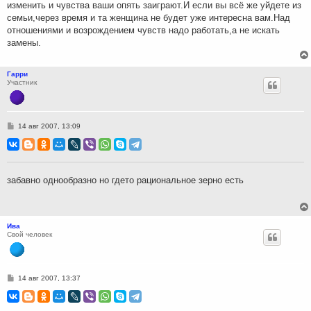
изменить и чувства ваши опять заиграют.И если вы всё же уйдете из
семьи,через время и та женщина не будет уже интересна вам.Над
отношениями и возрождением чувств надо работать,а не искать
замены.
Гарри
Участник
С
14 авг 2007, 13:09
о
о
б
щ
е
н
забавно однообразно но гдето рациональное зерно есть
и
е
Ива
Свой человек
С
14 авг 2007, 13:37
о
о
б
щ