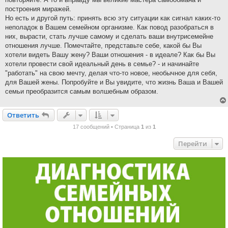
построения миражей.
Но есть и другой путь: принять всю эту ситуации как сигнал каких-то
неполадок в Вашем семейном организме. Как повод разобраться в
них, вырасти, стать лучше самому и сделать ваши внутрисемейне
отношения лучше. Помечтайте, представьте себе, какой бы Вы
хотели видеть Вашу жену? Ваши отношения - в идеале? Как бы Вы
хотели провести свой идеальный день в семье? - и начинайте
"работать" на свою мечту, делая что-то новое, необычное для себя,
для Вашей жены. Попробуйте и Вы увидите, что жизнь Ваша и Вашей
семьи преобразится самым волшебным образом.
Ответить
О
т
в
е
т
и
т
ь
17 сообщений • Страница
1
из
1
Перейти