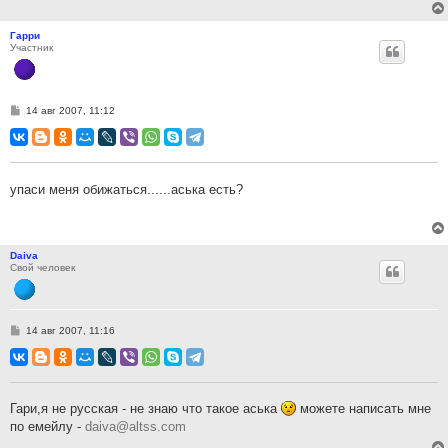
Гарри
Участник
С
14 авг 2007, 11:12
о
о
б
щ
е
н
упаси меня обижаться......аська есть?
и
е
Daiva
Свой человек
С
14 авг 2007, 11:16
о
о
б
щ
е
н
Гари,я не русская - не знаю что такое аська
можете написать мне
и
по емейлу -
daiva@altss.com
е