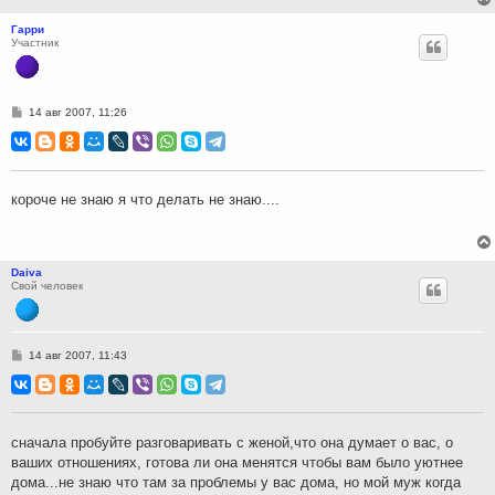
Гарри
Участник
С
14 авг 2007, 11:26
о
о
б
щ
е
н
короче не знаю я что делать не знаю....
и
е
Daiva
Свой человек
С
14 авг 2007, 11:43
о
о
б
щ
е
н
сначала пробуйте разговаривать с женой,что она думает о вас, о
и
ваших отношениях, готова ли она менятся чтобы вам было уютнее
е
дома...не знаю что там за проблемы у вас дома, но мой муж когда