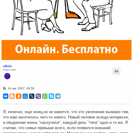
xBuZx
Участник
С
14 авг 2007, 09:56
о
о
б
щ
е
н
Я, конечно, еще юнец,но не кажется, что это увлечение вызвано тем,
и
что вам захотелось чего-то нового. Новый человек всегда интересен,
е
а обыденная жизнь "наскучила", каждый день "типа" одно и то же. Я
считаю, что семья превыше всего, если появился внешний