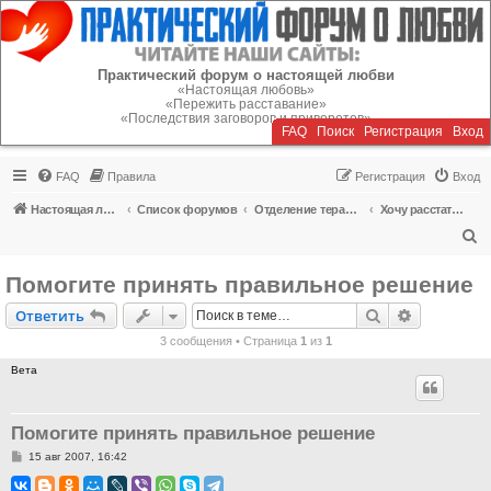
Регистрация
Практический форум о настоящей любви
«Настоящая любовь»
«Пережить расставание»
«Последствия заговоров и приворотов»
FAQ
Поиск
Р
е
г
и
с
т
р
а
ц
и
я
Вход
FAQ
Правила
Р
е
г
и
с
т
р
а
ц
и
я
Вход
Настоящая любовь
Список форумов
Отделение терапии
Хочу расстаться (внебрачные отношения)
П
о
Помогите принять правильное решение
и
Ответить
Поиск
Расширен
О
т
в
е
т
и
т
ь
с
3 сообщения • Страница
1
из
1
к
Вета
Помогите принять правильное решение
С
15 авг 2007, 16:42
о
о