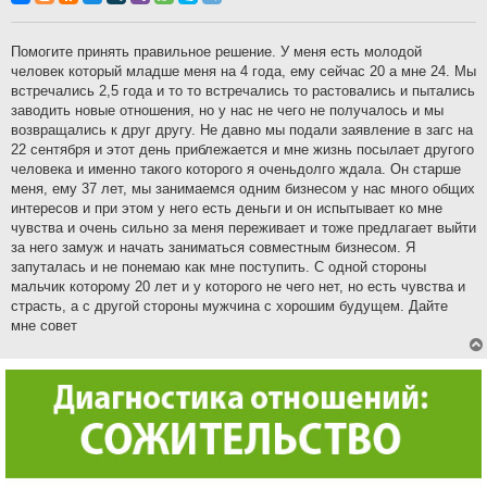
б
щ
е
н
Помогите принять правильное решение. У меня есть молодой
и
человек который младше меня на 4 года, ему сейчас 20 а мне 24. Мы
е
встречались 2,5 года и то то встречались то растовались и пытались
заводить новые отношения, но у нас не чего не получалось и мы
возвращались к друг другу. Не давно мы подали заявление в загс на
22 сентября и этот день приблежается и мне жизнь посылает другого
человека и именно такого которого я оченьдолго ждала. Он старше
меня, ему 37 лет, мы занимаемся одним бизнесом у нас много общих
интересов и при этом у него есть деньги и он испытывает ко мне
чувства и очень сильно за меня переживает и тоже предлагает выйти
за него замуж и начать заниматься совместным бизнесом. Я
запуталась и не понемаю как мне поступить. С одной стороны
мальчик которому 20 лет и у которого не чего нет, но есть чувства и
страсть, а с другой стороны мужчина с хорошим будущем. Дайте
мне совет