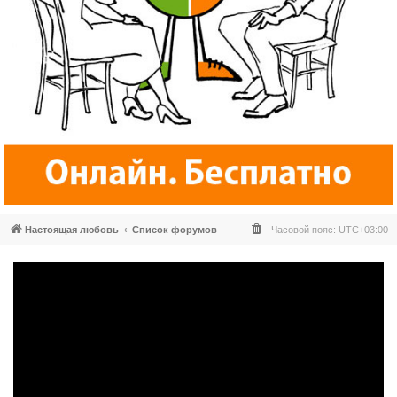
Настоящая любовь
Список форумов
Часовой пояс:
UTC+03:00