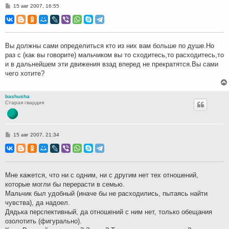
С
15 авг 2007, 16:55
о
о
б
щ
е
н
Вы должны сами определиться кто из них вам больше по душе.Но
и
раз с (как вы говорите) мальчиком вы то сходитесь,то расходитесь,то
е
и в дальнейшем эти движения взад вперед не прекратятся.Вы сами
чего хотите?
bashusha
Старая гвардия
С
15 авг 2007, 21:34
о
о
б
щ
е
н
Мне кажется, что ни с одним, ни с другим нет тех отношений,
и
которые могли бы перерасти в семью.
е
Мальчик был удобный (иначе бы не расходились, пытаясь найти
чувства), да надоел.
Дядька перспективный, да отношений с ним нет, только обещания
озолотить (фигурально).