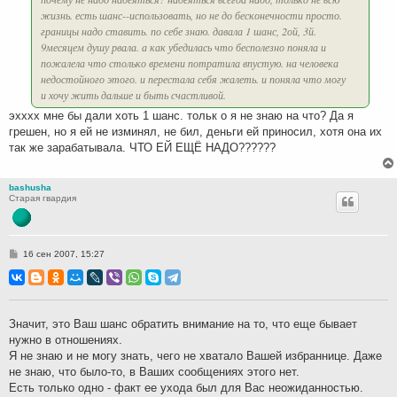
жизнь. есть шанс--использовать, но не до бесконечности просто.
границы надо ставить. по себе знаю. давала 1 шанс, 2ой, 3й.
9месяцем душу рвала. а как убедилась что бесполезно поняла и
пожалела что столько времени потратила впустую. на человека
недостойного этого. и перестала себя жалеть. и поняла что могу
и хочу жить дальше и быть счастливой.
эхххх мне бы дали хоть 1 шанс. тольк о я не знаю на что? Да я
грешен, но я ей не изминял, не бил, деньги ей приносил, хотя она их
так же зарабатывала. ЧТО ЕЙ ЕЩЁ НАДО??????
bashusha
Старая гвардия
С
16 сен 2007, 15:27
о
о
б
щ
е
н
Значит, это Ваш шанс обратить внимание на то, что еще бывает
и
нужно в отношениях.
е
Я не знаю и не могу знать, чего не хватало Вашей избраннице. Даже
не знаю, что было-то, в Ваших сообщениях этого нет.
Есть только одно - факт ее ухода был для Вас неожиданностью.