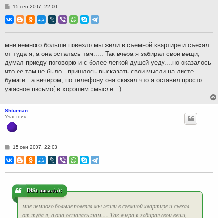
С
15 сен 2007, 22:00
о
о
б
щ
е
н
мне немного больше повезло мы жили в съемной квартире и съехал
и
от туда я, а она осталась там..... Так вчера я забирал свои вещи,
е
думал приеду поговорю и с более легкой душой уеду....но оказалось
что ее там не было...пришлось высказать свои мысли на листе
бумаги...а вечером, по телефону она сказал что я оставил просто
ужасное письмо( в хорошем смысле...)...
Shturman
Участник
С
15 сен 2007, 22:03
о
о
б
щ
е
н
и
DiSa писал(а):
е
мне немного больше повезло мы жили в съемной квартире и съехал
от туда я, а она осталась там..... Так вчера я забирал свои вещи,