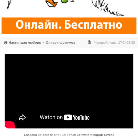
Настоящая любовь
Список форумов
Часовой пояс:
UTC+03:00
Создано на основе
phpBB
® Forum Software © phpBB Limited