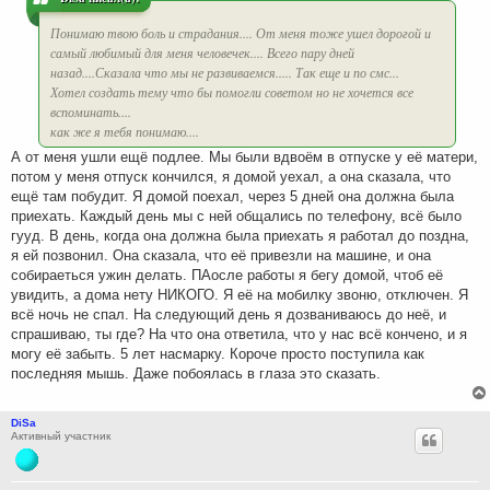
е
Понимаю твою боль и страдания.... От меня тоже ушел дорогой и
самый любимый для меня человечек.... Всего пару дней
назад....Сказала что мы не развиваемся..... Так еще и по смс...
Хотел создать тему что бы помогли советом но не хочется все
вспоминать....
как же я тебя понимаю....
А от меня ушли ещё подлее. Мы были вдвоём в отпуске у её матери,
потом у меня отпуск кончился, я домой уехал, а она сказала, что
ещё там побудит. Я домой поехал, через 5 дней она должна была
приехать. Каждый день мы с ней общались по телефону, всё было
гууд. В день, когда она должна была приехать я работал до поздна,
я ей позвонил. Она сказала, что её привезли на машине, и она
собираеться ужин делать. ПАосле работы я бегу домой, чтоб её
увидить, а дома нету НИКОГО. Я её на мобилку звоню, отключен. Я
всё ночь не спал. На следующий день я дозваниваюсь до неё, и
спрашиваю, ты где? На что она ответила, что у нас всё кончено, и я
могу её забыть. 5 лет насмарку. Короче просто поступила как
последняя мышь. Даже побоялась в глаза это сказать.
DiSa
Активный участник