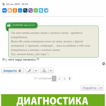
С
16 сен 2007, 20:33
о
о
б
щ
е
н
и
bashusha писал(а):
е
Так вот чтобы начать жить с чистого листа - придется
потрудиться.
Иначе Вы снова повторите тот же путь, только с другой
женщиной. С третьей, следующей ... пока не найдете в себе силы
потрудиться и начать с чистого листа.
Так, может быть, уже пора? )
И с чего надо начинать??
Закрыто
Закрыто
1
2
3
След.
57 сообщений
Перейти