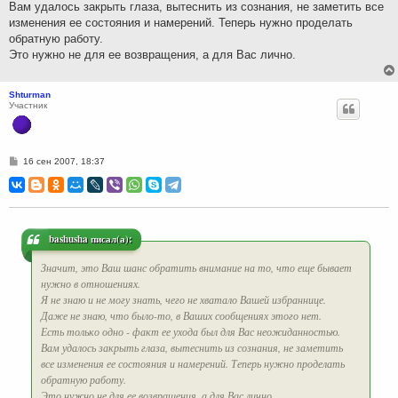
Вам удалось закрыть глаза, вытеснить из сознания, не заметить все
изменения ее состояния и намерений. Теперь нужно проделать
обратную работу.
Это нужно не для ее возвращения, а для Вас лично.
Shturman
Участник
С
16 сен 2007, 18:37
о
о
б
щ
е
н
и
bashusha писал(а):
е
Значит, это Ваш шанс обратить внимание на то, что еще бывает
нужно в отношениях.
Я не знаю и не могу знать, чего не хватало Вашей избраннице.
Даже не знаю, что было-то, в Ваших сообщениях этого нет.
Есть только одно - факт ее ухода был для Вас неожиданностью.
Вам удалось закрыть глаза, вытеснить из сознания, не заметить
все изменения ее состояния и намерений. Теперь нужно проделать
обратную работу.
Это нужно не для ее возвращения, а для Вас лично.