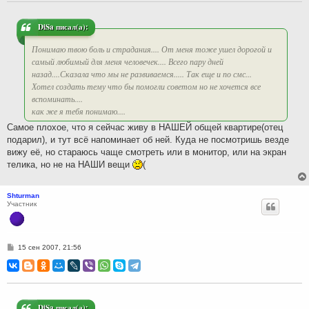
е
н
и
DiSa писал(а):
е
Понимаю твою боль и страдания.... От меня тоже ушел дорогой и
самый любимый для меня человечек.... Всего пару дней
назад....Сказала что мы не развиваемся..... Так еще и по смс...
Хотел создать тему что бы помогли советом но не хочется все
вспоминать....
как же я тебя понимаю....
Самое плохое, что я сейчас живу в НАШЕЙ общей квартире(отец
подарил), и тут всё напоминает об ней. Куда не посмотришь везде
вижу её, но стараюсь чаще смотреть или в монитор, или на экран
телика, но не на НАШИ вещи
(
Shturman
Участник
С
15 сен 2007, 21:56
о
о
б
щ
е
н
и
DiSa писал(а):