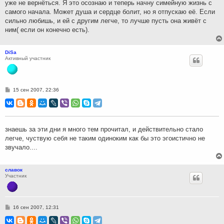
уже не вернёться. Я это осознаю и теперь начну симейную жизнь с
самого начала. Может душа и сердце болит, но я отпускаю её. Если
сильно любишь, и ей с другим легче, то лучше пусть она живёт с
ним( если он конечно есть).
DiSa
Активный участник
С
15 сен 2007, 22:36
о
о
б
щ
е
н
знаешь за эти дни я много тем прочитал, и действительно стало
и
легче, чуствую себя не таким одиноким как бы это эгоистично не
е
звучало....
славок
Участник
С
16 сен 2007, 12:31
о
о