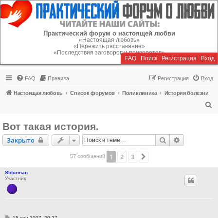
Регистрация
Практический форум о настоящей любви
«Настоящая любовь»
«Пережить расставание»
«Последствия заговоров и приворотов»
FAQ
Поиск
Р
е
г
и
с
т
р
а
ц
и
я
Вход
FAQ
Правила
Р
е
г
и
с
т
р
а
ц
и
я
Вход
Настоящая любовь
Список форумов
Поликлиника
История болезни
П
о
Вот такая история.
и
Закрыто
Поиск
Расширенн
Закрыто
с
к
1
2
3
След.
57 сообщений
Shturman
Участник
С
15 сен 2007, 20:27