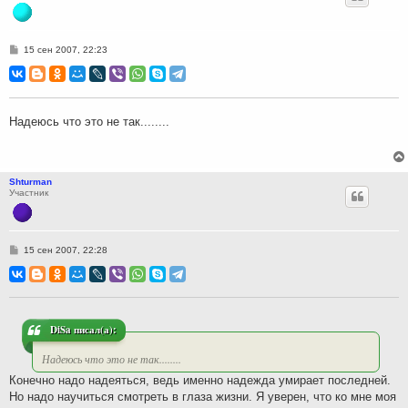
С
15 сен 2007, 22:23
о
о
б
щ
е
н
Надеюсь что это не так........
и
е
Shturman
Участник
С
15 сен 2007, 22:28
о
о
б
щ
е
н
и
DiSa писал(а):
е
Надеюсь что это не так........
Конечно надо надеяться, ведь именно надежда умирает последней.
Но надо научиться смотреть в глаза жизни. Я уверен, что ко мне моя