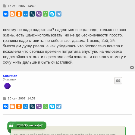
С
16 сен 2007, 14:40
о
о
б
щ
е
н
почему не надо надеяться? надеяться всегда надо, только не всю
и
жизнь. есть шанс--использовать, но не до бесконечности просто.
е
границы надо ставить. по себе знаю. давала 1 шанс, 2ой, 3й.
9месяцем душу рвала. а как убедилась что бесполезно поняла и
пожалела что столько времени потратила впустую. на человека
недостойного этого. и перестала себя жалеть. и поняла что могу и
хочу жить дальше и быть счастливой.
Shturman
Участник
С
16 сен 2007, 14:53
о
о
б
щ
е
н
и
mystery писал(а):
е
почему не надо надеяться? надеяться всегда надо, только не всю