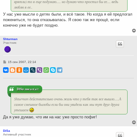
врятли) то я еще подумаю..... но думаю что простил бы ее.... ведь
люблю я ее..
У нас уже мысли о детях были, и всё такое. Но когда я ей предлогал
пожениться, то она отказывалась. Я свою так же прощё, если
конечно уже не будет поздно.
Shturman
Участник
С
15 сен 2007, 22:14
о
о
б
щ
е
н
и
DiSa писал(а):
е
Shturman действительно очень жаль что у тебя так все вышло.....А
самое смешное былобы если бы они увидели как мы тут друг друга
утешаем
Да я уже думаю, что им на нас уже просто пофиг!
DiSa
Активный участник