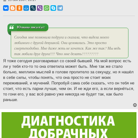
о
о
б
щ
е
н
и
Юлиана писал(а):
е
Сегодня мне позвонила подруга и сказала, что видела моего
любимого с другой девушкой. Они целовались. Это просто
смертеподобно. Мне даже жть не хочется. Как же так? Мы ведь
так любили друг друга!!!! Что мне делать?????????
Я тоже сегодня разговаривал со своей бывшей. На мой вопрос есть
ли у тебя кто-то то она ответила может быть. Мне так же стало
больно, миллион мыслей в голове пролитело за секунду, но я нашёл
в себе силы, чтобы понять, что она просто не стоит моих
переживаний, и мучений. Попробуй сама себе сказать, что он тебя не
стоит, что есть парни лучше, чем он. И не жди его, а если вернёться,
то гони его, у вас всё равно уже никогда не будет так, как было
раньше.