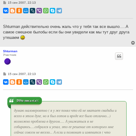
С
15 сен 2007, 22:13
о
о
б
щ
е
н
Shturman действительно очень жаль что у тебя так все вышло.....А
и
самое смешное былобы если бы они увидели как мы тут друг друга
е
утешаем
Shturman
Участник
С
15 сен 2007, 22:13
о
о
б
щ
е
н
и
DiSa писал(а):
е
думаю маловероятно ( я у же понял что ей не хватает свадьбы и
всего в этом духе, но я был готов и вроде все было отлично...)
возможно проблема в другом..... А унижаться я не
собираюсь.....собрался и уехал, это ее решение от которого мне
сейчас совсем не весело... А если и позвонит и извенится ( что