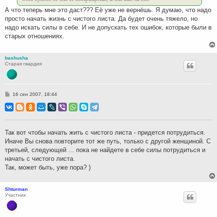
А что теперь мне это даст??? Её уже не вернёшь. Я думаю, что надо
просто начать жизнь с чистого листа. Да будет очень тяжело, но
надо искать силы в себе. И не допускать тех ошибок, которые были в
старых отношениях.
bashusha
Старая гвардия
С
16 сен 2007, 18:44
о
о
б
щ
е
н
Так вот чтобы начать жить с чистого листа - придется потрудиться.
и
Иначе Вы снова повторите тот же путь, только с другой женщиной. С
е
третьей, следующей ... пока не найдете в себе силы потрудиться и
начать с чистого листа.
Так, может быть, уже пора? )
Shturman
Участник