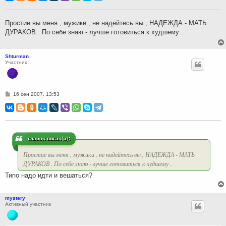
б
щ
е
н
Простие вы меня , мужики , не надейтесь вы , НАДЕЖДА - МАТЬ
и
ДУРАКОВ . По себе знаю - лучше готовиться к худшему .
е
Shturman
Участник
С
16 сен 2007, 13:53
о
о
б
щ
е
н
и
славок писал(а):
е
Простие вы меня , мужики , не надейтесь вы , НАДЕЖДА - МАТЬ
ДУРАКОВ . По себе знаю - лучше готовиться к худшему .
Типо надо идти и вешаться?
mystery
Активный участник