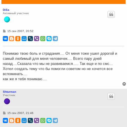
DiSa
Активный участник
С
15 сен 2007, 20:52
о
о
б
щ
е
н
Понимаю твою боль и страдания.... От меня тоже ушел дорогой и
и
самый любимый для меня человечек.... Всего пару дней
е
назад....Сказала что мы не развиваемся..... Так еще и по смс...
Хотел создать тему что бы помогли советом но не хочется все
вспоминать....
как же я тебя понимаю....
Shturman
Участник
С
15 сен 2007, 21:46
о
о
б
щ