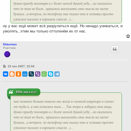
думал приеду поговорю и с более легкой душой уеду....но оказалось
что ее там не было...пришлось высказать свои мысли на листе
бумаги...а вечером, по телефону она сказал что я оставил просто
ужасное письмо( в хорошем смысле...)...
ну у вас ещё может всё разрулиться ещё. Но ненадо унижаться, и
умолять, этим мы только оттолкнём их от нас.
Shturman
Участник
С
15 сен 2007, 22:04
о
о
б
щ
е
н
и
DiSa писал(а):
е
мне немного больше повезло мы жили в съемной квартире и съехал
от туда я, а она осталась там..... Так вчера я забирал свои вещи,
думал приеду поговорю и с более легкой душой уеду....но оказалось
что ее там не было...пришлось высказать свои мысли на листе
бумаги...а вечером, по телефону она сказал что я оставил просто
ужасное письмо( в хорошем смысле...)...