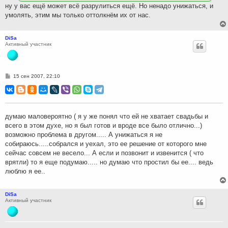
ну у вас ещё может всё разрулиться ещё. Но ненадо унижаться, и
умолять, этим мы только оттолкнём их от нас.
DiSa
Активный участник
С
15 сен 2007, 22:10
о
о
б
щ
е
н
думаю маловероятно ( я у же понял что ей не хватает свадьбы и
и
всего в этом духе, но я был готов и вроде все было отлично...)
е
возможно проблема в другом..... А унижаться я не
собираюсь.....собрался и уехал, это ее решение от которого мне
сейчас совсем не весело... А если и позвонит и извенится ( что
врятли) то я еще подумаю..... но думаю что простил бы ее.... ведь
люблю я ее..
DiSa
Активный участник