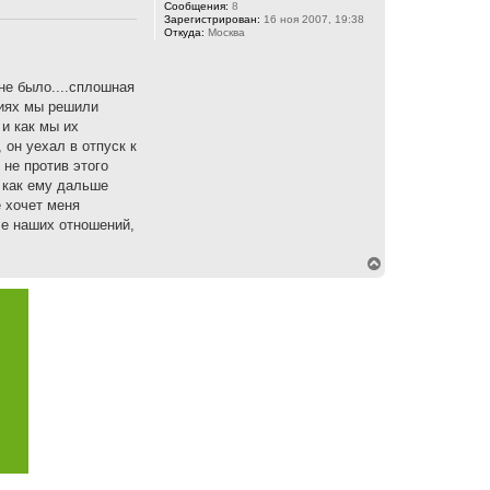
Сообщения:
8
Зарегистрирован:
16 ноя 2007, 19:38
Откуда:
Москва
не было....сплошная
ниях мы решили
и как мы их
 он уехал в отпуск к
 не против этого
т как ему дальше
е хочет меня
ле наших отношений,
В
е
р
н
у
т
ь
с
я
к
н
а
ч
а
л