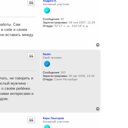
Андрей К.
л
н
Активный участник
у
у
т
ь
с
Сообщения:
90
Зарегистрирован:
08 ноя 2007, 12:29
я
заботы. Сам
Откуда:
52°17' с. ш., 104°18' в. д.
к
 в себе и своем
н
жно вставать между
а
ч
а
В
л
е
у
р
Nadin
н
Свой человек
у
т
ь
с
Сообщения:
365
Зарегистрирован:
30 авг 2006, 13:34
я
ать, не говорить и
Откуда:
Санкт-Петербург
к
рослый мужчина -
н
 о своём ребёнке.
а
ч
воими интересами и
а
ядом,
л
у
В
е
р
Кира Лангория
н
Активный участник
у