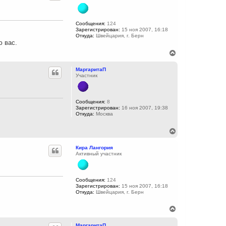
у
у
т
ь
с
Сообщения:
124
Зарегистрирован:
15 ноя 2007, 16:18
я
Откуда:
Швейцария, г. Берн
к
ю вас.
н
а
В
ч
е
а
р
МаргаритаП
л
н
Участник
у
у
т
ь
с
Сообщения:
8
Зарегистрирован:
16 ноя 2007, 19:38
я
Откуда:
Москва
к
н
а
В
ч
е
а
р
Кира Лангория
л
н
Активный участник
у
у
т
ь
с
Сообщения:
124
Зарегистрирован:
15 ноя 2007, 16:18
я
Откуда:
Швейцария, г. Берн
к
н
а
В
ч
е
а
р
МаргаритаП