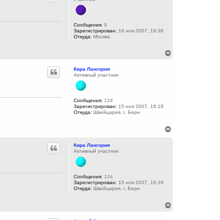
у
т
ь
с
Сообщения:
8
Зарегистрирован:
16 ноя 2007, 19:38
я
Откуда:
Москва
к
н
а
В
ч
е
а
р
Кира Лангория
л
н
Активный участник
у
у
т
ь
с
Сообщения:
124
Зарегистрирован:
15 ноя 2007, 16:18
я
Откуда:
Швейцария, г. Берн
к
н
а
В
ч
е
а
р
Кира Лангория
л
н
Активный участник
у
у
т
ь
с
Сообщения:
124
Зарегистрирован:
15 ноя 2007, 16:18
я
Откуда:
Швейцария, г. Берн
к
н
а
В
ч
е
а
р