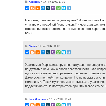
С
Андрей К.
»
17 ноя 2007, 17:39
о
о
б
щ
е
н
Говорите, папа на выходные лучше? И чем лучше? Папа 
и
участвую в подобной "конструкции" и чем дальше, тем
е
отношении самостоятельно, не нужно за него бороться,
вами.
С
Nadin
»
17 ноя 2007, 18:08
о
о
б
щ
е
н
Уважаемая Маргарита, грустная ситуация, но она уже с
и
не думать о нём, как о своей собственности. Это непр
е
пусть самостоятельно принимает решение. Конечно, ес
Даже если не любит ту женщину. Но не всегда в жизни 
желаниями. Такой мужчина может вызывать уважение. М
поддерживайте. И постарайтесь принять любое его реше
С
Кира Лангория
»
17 ноя 2007, 19:48
о
о