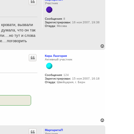
л
н
Участник
у
у
т
ь
с
Сообщения:
8
Зарегистрирован:
16 ноя 2007, 19:38
я
 кровати, вызвали
Откуда:
Москва
к
 думала, что он так
н
и....но тут и слова
а
ч
....поговорить
а
В
л
е
у
р
Кира Лангория
н
Активный участник
у
т
ь
с
Сообщения:
124
Зарегистрирован:
15 ноя 2007, 16:18
я
Откуда:
Швейцария, г. Берн
к
н
а
ч
а
л
у
В
е
р
МаргаритаП
н
Участник