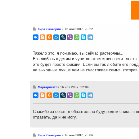
С
Кира Лангория
»
16 ноя 2007, 20:22
о
о
б
щ
е
н
Тяжело это, я понимаю, вы сейчас растеряны...
и
Его любовь к детям и чувство ответственности тянет к
е
это будет просто фикция. Если вы так любите его под
на выходные лучше чем не счастливая семья, которая
С
МаргаритаП
»
16 ноя 2007, 22:04
о
о
б
щ
е
н
Спасибо за совет, я обязательно буду рядом сним...я не
и
отдавать, да и не могу.
е
С
Кира Лангория
»
16 ноя 2007, 23:06
о