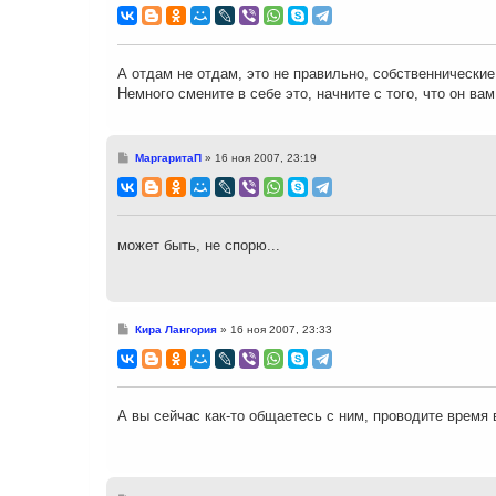
о
б
щ
е
н
А отдам не отдам, это не правильно, собственнические
и
Немного смените в себе это, начните с того, что он ва
е
С
МаргаритаП
»
16 ноя 2007, 23:19
о
о
б
щ
е
н
может быть, не спорю...
и
е
С
Кира Лангория
»
16 ноя 2007, 23:33
о
о
б
щ
е
н
А вы сейчас как-то общаетесь с ним, проводите время
и
е