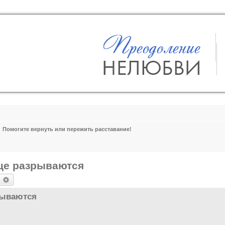
Помогите вернуть или пережить расставание!
дце разрываются
оиск
Расширенный поиск
рываются