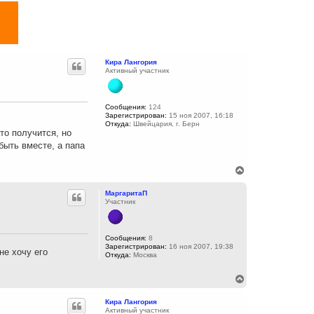
Кира Лангория
Активный участник
Сообщения:
124
Зарегистрирован:
15 ноя 2007, 16:18
Откуда:
Швейцария, г. Берн
то получится, но
быть вместе, а папа
В
е
р
МаргаритаП
н
Участник
у
т
ь
с
Сообщения:
8
Зарегистрирован:
16 ноя 2007, 19:38
я
не хочу его
Откуда:
Москва
к
н
а
В
ч
е
а
р
Кира Лангория
л
н
Активный участник