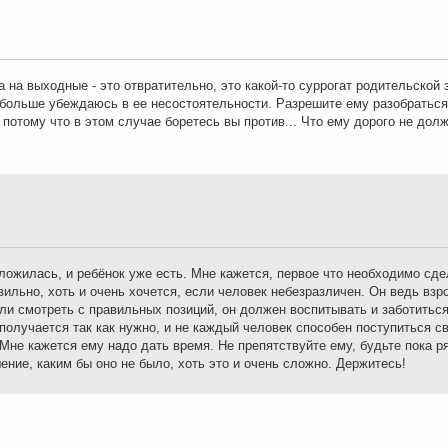
на выходные - это отвратительно, это какой-то суррогат родительской 
 больше убеждаюсь в ее несостоятельности. Разрешите ему разобраться
 потому что в этом случае боретесь вы против... Что ему дорого не дол
ложилась, и ребёнок уже есть. Мне кажется, первое что необходимо сдел
авильно, хоть и очень хочется, если человек небезразличен. Он ведь вз
ли смотреть с правильных позиций, он должен воспитывать и заботиться
получается так как нужно, и не каждый человек способен поступиться с
не кажется ему надо дать время. Не препятствуйте ему, будьте пока р
ние, каким бы оно не было, хоть это и очень сложно. Держитесь!