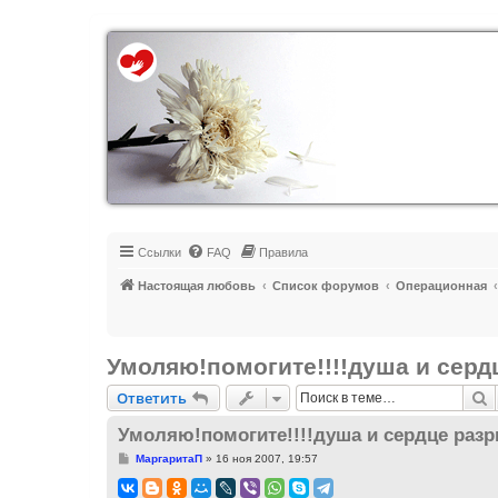
Регистрация
Ссылки
FAQ
Правила
Настоящая любовь
Список форумов
Операционная
Умоляю!помогите!!!!душа и сер
Ответить
П
О
т
в
е
т
и
т
ь
Умоляю!помогите!!!!душа и сердце раз
С
МаргаритаП
»
16 ноя 2007, 19:57
о
о
б