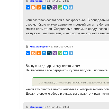
С
МаргаритаП
»
16 ноя 2007, 23:53
о
о
б
щ
е
н
наш разговор состоялся в воскрессенье. В понедельник
и
скорую, было низкое давление и редкий ритм...в больни
е
может сломаться. Собралась с силами в среду, позвонил
не нужны...мы молчали, и не смотря на это нам станов
С
Кира Лангория
»
17 ноя 2007, 00:04
о
о
б
щ
е
н
Вы нужны др. др. и ему плохо и вам.
и
Вы берегите свое сердечко - купите плодов шиповника,
е
мы молчали, и не смотря на это нам становилось легче
какоя это счастье найти человека с которым можно по
Держите свою любовь в руках, вы сможите и вам нужно
С
МаргаритаП
»
17 ноя 2007, 00:20