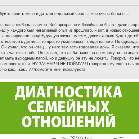
буйте понять меня и дать мне дельный совет....мне очень больно....
о, наша любовь взаимна. Всё прекрасно и безоблачно было...даже ссор 
нас у каждого был негативный опыт из прошлого, и вот, в новых отноше
 Мы планировали нашу будущую жизнь вместе, даже сколько будет детей 
 относится к детям...что просто умиляешься, глядя на него. Но однажды,
Он узнал, что он -отец....у него там есть годовалая дочь. Я сказала, что
есть частичка тебя. Он сказал, что любит меня по-прежнему, но не знае
чет быть выходным папой, но и девушку он эту не любит....Говорит, что н
о нам расстаться. НУ ЗАЧЕМ? Я НЕ ПОЙМУ? Я говорила ему ещё в нача
 но как....как...???помогите мне, пожалуйста!