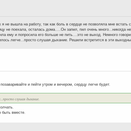
 я не вышла на работу, так как боль в сердце не позволяла мне встать с
цу не поехала, осталась дома.....Он запил, пил очень много...никогда не
а ему и попросила его больше не пить....это не выход. Немного говорил
илось легче...просто слушая дыхание. Решили встретится в эти выходные
 позаваривайте и пейти утром и вечером, сердцу легче будет.
...просто слушая дыхание.
молчать.
 быть вместе.