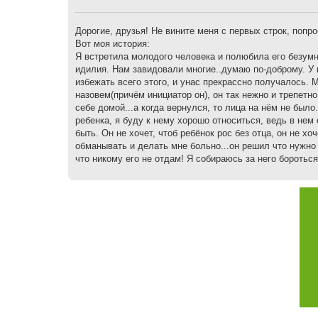
щ
е
н
Дорогие, друзья! Не вините меня с первых строк, попро
и
Вот моя история:
е
Я встретила молодого человека и полюбила его безумн
идилия. Нам завидовали многие..думаю по-доброму. У 
избежать всего этого, и унас прекрассно получалось.
назовем(причём инициатор он), он так нежно и трепетно
себе домой...а когда вернулся, то лица на нём не было. 
ребенка, я буду к нему хорошо относиться, ведь в нем 
быть. Он не хочет, чтоб ребёнок рос без отца, он не хо
обманывать и делать мне больно...он решил что нужн
что никому его не отдам! Я собираюсь за него бороться,