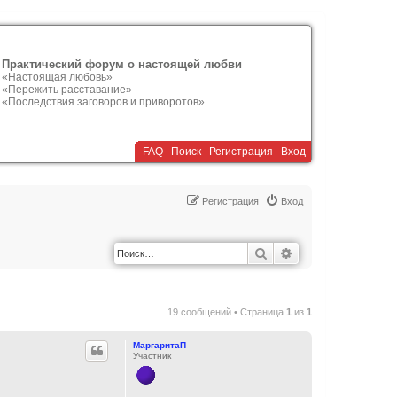
Практический форум о настоящей любви
«Настоящая любовь»
«Пережить расставание»
«Последствия заговоров и приворотов»
FAQ
Поиск
Р
е
г
и
с
т
р
а
ц
и
я
Вход
Р
е
г
и
с
т
р
а
ц
и
я
Вход
Поиск
Расширенный по
19 сообщений • Страница
1
из
1
МаргаритаП
Участник