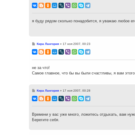
о
о
б
щ
е
н
я буду рядом сколько понадобится, я уважаю любое ег
и
е
С
Кира Лангория
»
17 ноя 2007, 00:23
о
о
б
щ
е
н
не за что!
и
Самое главное, что бы вы были счастливы, я вам этог
е
С
Кира Лангория
»
17 ноя 2007, 00:28
о
о
б
щ
е
н
Времени у вас уже много, ложитесь отдыхать, вам нуж
и
Берегите себя.
е