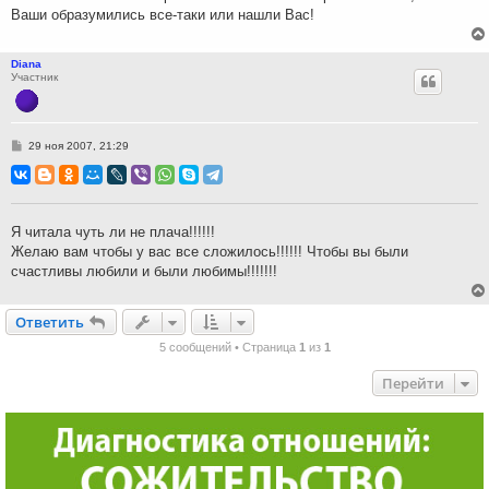
Ваши образумились все-таки или нашли Вас!
Diana
Участник
С
29 ноя 2007, 21:29
о
о
б
щ
е
н
Я читала чуть ли не плача!!!!!!
и
Желаю вам чтобы у вас все сложилось!!!!!! Чтобы вы были
е
счастливы любили и были любимы!!!!!!!
Ответить
О
т
в
е
т
и
т
ь
5 сообщений • Страница
1
из
1
Перейти