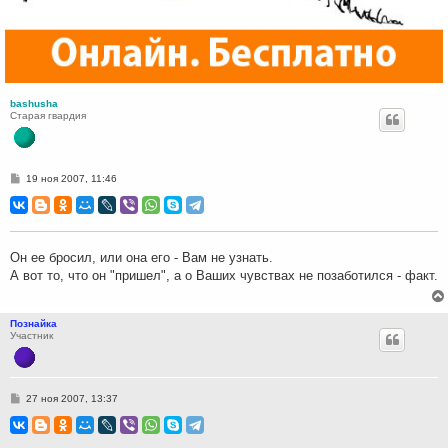
bashusha
Старая гвардия
С
19 ноя 2007, 11:46
о
о
б
щ
е
н
Он ее бросил, или она его - Вам не узнать.
и
А вот то, что он "пришел", а о Ваших чувствах не позаботился - факт.
е
Познайка
Участник
С
27 ноя 2007, 13:37
о
о
б
щ