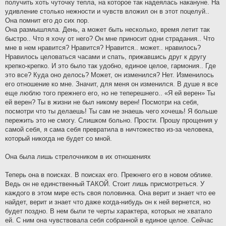
получить хоть чуточку тепла, на которое так надеялась накануне. На
удивление столько нежности и чувств вложил он в этот поцелуй..
Она помнит его до сих пор.
Она размышляла. День, а может быть несколько, время летит так
быстро.. Что я хочу от него? Он мне приносит одни страдания.. Что
мне в нем нравится? Нравится? Нравится.. может.. нравилось?
Нравилось целоваться часами и спать, прижавшись друг к другу
крепко-крепко. И это было так удобно, единое целое, гармония.. Где
это все? Куда оно делось? Может, он изменился? Нет. Изменилось
его отношение ко мне. Значит, для меня он изменился. В душе я все
еще люблю того прежнего его, но не теперешнего.. «Я ей верен» Ты
ей верен? Ты в жизни не был никому верен! Посмотри на себя,
посмотри что ты делаешь! Ты сам не знаешь чего хочешь! Я больше
пережить это не смогу. Слишком больно. Прости. Прошу прощения у
самой себя, я сама себя превратила в ничтожество из-за человека,
который никогда не будет со мной.
Она была лишь стрелочником в их отношениях
Теперь она в поисках. В поисках его. Прежнего его в новом облике.
Ведь он не единственный ТАКОЙ. Стоит лишь присмотреться. У
каждого в этом мире есть своя половинка. Она верит и знает что ее
найдет, верит и знает что даже когда-нибудь он к ней вернется, но
будет поздно. В нем были те черты характера, которых не хватало
ей. С ним она чувствовала себя собранной в единое целое. Сейчас