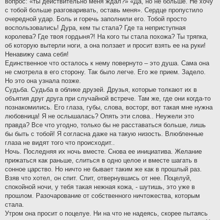
вопрос: «ты действительно меня ждал?» «Да, но не больше. Не хочу
с тобой больше разговаривать, оставь меня». Сердце пропустило
очередной удар. Боль и горечь заполнили его. Тобой просто
воспользовались! Дура, кем ты стала? Где та неприступная
королева? Где твоя гордыня?! На кого ты стала похожа? Ты тряпка,
об которую вытерли ноги, а она ползает и просит взять ее на руки!
Ненавижу сама себя!
Единственное что осталось к нему повернуто – это душа. Сама она
не смотрела в его сторону. Так было легче. Его же прием. Задело.
Но это она узнала позже.
Судьба. Судьба в облике друзей. Друзья, которые толкают их в
объятия друг друга при случайной встрече. Там же, где они когда-то
познакомились. Его глаза, губы, слова, восторг, вот такая мне нужна
любовница! Я не ослышалась? Опять эти слова.. Неужели это
правда? Все что угодно, только бы не расставаться больше, лишь
бы быть с тобой! Я согласна даже на такую низость. Влюбленные
глаза не видят того что происходит..
Ночь. Последняя их ночь вместе. Снова ее инициатива. Желание
прижаться как раньше, слиться в одно целое и вместе шагать в
сонное царство. Но ничто не бывает таким же как в прошлый раз.
Взяв что хотел, он спит. Спит, отвернувшись от нее. Поцелуй,
спокойной ночи, у тебя такая нежная кожа, - шутишь, это уже в
прошлом. Разочарование от собственного ничтожества, которым
стала.
Утром она просит о поцелуе. Ни на что не надеясь, скорее пытаясь