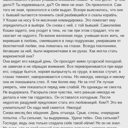
дело?! Ты издеваешься, да?! Он явно не знал. Он прокололся. Сам
того не зная, прокололся и себя выдал. Вскоре выяснилось, что они
с бывшей пытаются починить свой разбившийся о скалы корабль.
У Кошки на носу 6-ти месячная командировка. Это помогает ему
определиться в выборе. Он снова с ней, с той бывшей. Самолюбие
Кошки задето, она уходит в тень, но так при этом страдает, что ее
хватает не надолго. По-жизни железная леди, учившая всех жить, не
верившая в любовь, смеявшаяся в лицо подружкам, умиравшим от
безответной любви, она ломалась на глазах. Всегда поклонники,
бегавшие за ней, были марионетками в ее руках. Как могла стать
марионеткой она?
Она видит его каждый день. Он проходит мимо гусарской походкой,
не замечая и не обращая внимания. Все переворачивается при виде
его, сердце бьется, норовя выпрыгнуть из груди, в висках стучит, в
глазах темнеет, наворачиваются слезы. Но никогда, никогда и никому
она не показывала слез. А тем более ему. Ни за что! Уж лучше
умереть, чем показаться перед ним слабой. Но однажды не смогла.
Не выдержала. Раскрыла свои чувства, чего раньше никогда не
делала и чем так гордилась. Он оставался холодным. После
недолгих раздумий предложил стать его любовницей. Кем?! Это же
унизительно! Он надо мой смеется. Никогда!
Снова месяц без общения. День отъезда. Срыв, слезы, очередная
попытка. «Ты сильная, ты выдержишь. Удачи тебе». Она сильная?
Господи, ведь она только создала себе такой облик! Но он не знал.