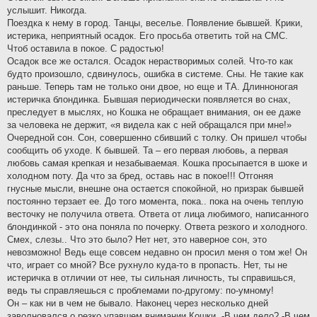
услышит. Никогда.
Поездка к нему в город. Танцы, веселье. Появление бывшей. Крики,
истерика, неприятный осадок. Его просьба ответить той на СМС.
Чтоб оставила в покое. С радостью!
Осадок все же остался. Осадок нерастворимых солей. Что-то как
будто произошло, сдвинулось, ошибка в системе. Сны. Не такие как
раньше. Теперь там не только они двое, но еще и ТА. Длинноногая
истеричка блондинка. Бывшая периодически появляется во снах,
преследует в мыслях, но Кошка не обращает внимания, он ее даже
за человека не держит, «я видела как с ней обращался при мне!»
Очередной сон. Сон, совершенно сбивший с толку. Он пришел чтобы
сообщить об уходе. К бывшей. Та – его первая любовь, а первая
любовь самая крепкая и незабываемая. Кошка просыпается в шоке и
холодном поту. Да что за бред, оставь нас в покое!!! Отгоняя
гнусные мысли, внешне она остается спокойной, но призрак бывшей
постоянно терзает ее. До того момента, пока.. пока на очень теплую
весточку не получила ответа. Ответа от лица любимого, написанного
блондинкой - это она поняла по почерку. Ответа резкого и холодного.
Смех, слезы.. Что это было? Нет нет, это наверное сон, это
невозможно! Ведь еще совсем недавно он просил меня о том же! Он
что, играет со мной? Все рухнуло куда-то в пропасть. Нет, ты не
истеричка в отличии от нее, ты сильная личность, ты справишься,
ведь ты справляешься с проблемами по-другому: по-умному!
Он – как ни в чем не бывало. Наконец через несколько дней
заволновался о резко упавшем внимании Кошки. -В чем дело? -В чем