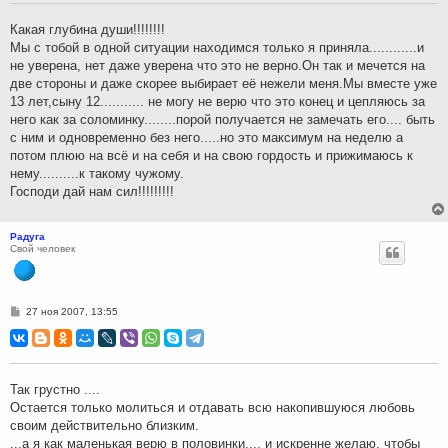
е
н
Какая глубина души!!!!!!!!
и
Мы с тобой в одной ситуации находимся только я приняла............и
е
не уверена, нет даже уверена что это не верно.Он так и мечется на
две стороны и даже скорее выбирает её нежели меня.Мы вместе уже
13 лет,сыну 12........... не могу не верю что это конец и цепляюсь за
него как за соломинку........порой получается не замечать его.... быть
с ним и одновременно без него.....но это максимум на неделю а
потом плюю на всё и на себя и на свою гордость и прижимаюсь к
нему..........к такому чужому.
Господи дай нам сил!!!!!!!!!
Радуга
Свой человек
С
27 ноя 2007, 13:55
о
о
б
щ
е
н
Так грустно ....
и
Остается только молиться и отдавать всю накопившуюся любовь
е
своим действительно близким.
...а я как маленькая верю в половинки.... и искренне желаю, чтобы