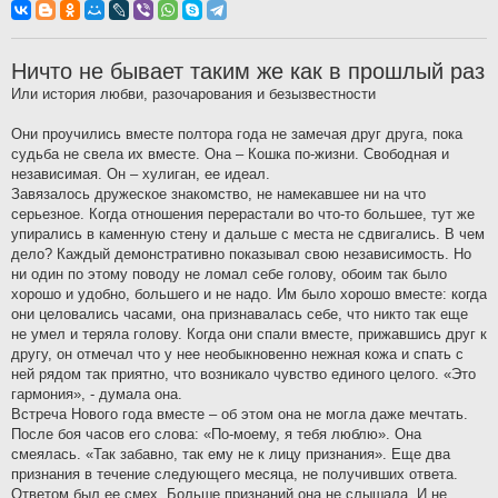
о
б
щ
е
н
Ничто не бывает таким же как в прошлый раз
и
е
Или история любви, разочарования и безызвестности
Они проучились вместе полтора года не замечая друг друга, пока
судьба не свела их вместе. Она – Кошка по-жизни. Свободная и
независимая. Он – хулиган, ее идеал.
Завязалось дружеское знакомство, не намекавшее ни на что
серьезное. Когда отношения перерастали во что-то большее, тут же
упирались в каменную стену и дальше с места не cдвигались. В чем
дело? Каждый демонстративно показывал свою независимость. Но
ни один по этому поводу не ломал себе голову, обоим так было
хорошо и удобно, большего и не надо. Им было хорошо вместе: когда
они целовались часами, она признавалась себе, что никто так еще
не умел и теряла голову. Когда они спали вместе, прижавшись друг к
другу, он отмечал что у нее необыкновенно нежная кожа и спать с
ней рядом так приятно, что возникало чувство единого целого. «Это
гармония», - думала она.
Встреча Нового года вместе – об этом она не могла даже мечтать.
После боя часов его слова: «По-моему, я тебя люблю». Она
смеялась. «Так забавно, так ему не к лицу признания». Еще два
признания в течение следующего месяца, не получивших ответа.
Ответом был ее смех. Больше признаний она не слышала. И не