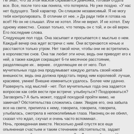
Не знал, что за этой маской скрывается девчонка, готовая отдать
все. Все, после того как поняла, что потеряла. Но уже поздно. «У нас
нет будущего. Твой характер. Он слишком независимый. Я не могу
тебя контролировать. В отличии от нее..» Да ради тебя я готова на
все!! Но он не слышал. Или не хотел. Или не верил. И не хотел. Ему
одному известно.. Сказал только, что теперь он с той, и он ей верен.
Его последние слова.
Следующие пол года. Она засыпает и просыпается с мыслью о нем.
Каждый вечер она ждет встречи с ним. Они встречаются ночью и
расстаются только утром. Нет такой ночи, чтобы они не встретились
в королевстве снов. Она так любит эти ночи, ведь они приводят его к
ней, а также каждая сокращает 6-ти месячное расстояние,
разделяющее их.. вернее.. отделяющее ее от него. Пол
мучительных года она продумывает каждую деталь своей новой
внешности, ведь она должна предстать перед ним королевой: лучше,
красивее, умнее! Внешне измениться удалось. Более чем удачно.
Развернуть ход мыслей - нет. Пол мучительных года она задается
вопросом как себя вести при встрече: улыбнуться? Поздороваться?
Заговорить? А быть может, гордой походкой пройти мимо, не
замечая? Обстоятельства сложились сами. Увидев его, она забыла
все на свете, прилипла к нему, говорила, говорила, говорила,
улыбалась, смотрела в непоколебимые глаза. Наконец он ее обнял,
сказал что ждал, скучал и очень часто вспоминал..
Ночь, проведенная вместе. Несколько дней спустя все еще
опьяненная счастьем и таким стечением обстоятельств, задает