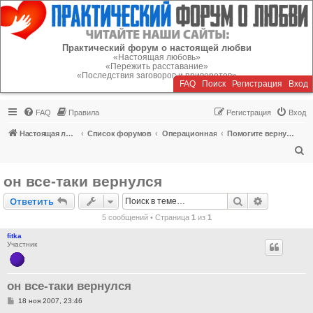
Регистрация
Практический форум о настоящей любви
«Настоящая любовь»
«Пережить расставание»
«Последствия заговоров и приворотов»
FAQ
Поиск
Р
е
г
и
с
т
р
а
ц
и
я
Вход
FAQ
Правила
Р
е
г
и
с
т
р
а
ц
и
я
Вход
Настоящая любовь
Список форумов
Операционная
Помогите вернуть или пережить расставание!
П
о
он все-таки вернулся
и
Ответить
Поиск
Расширен
О
т
в
е
т
и
т
ь
с
5 сообщений • Страница
1
из
1
к
fitka
Участник
он все-таки вернулся
С
18 ноя 2007, 23:46
о