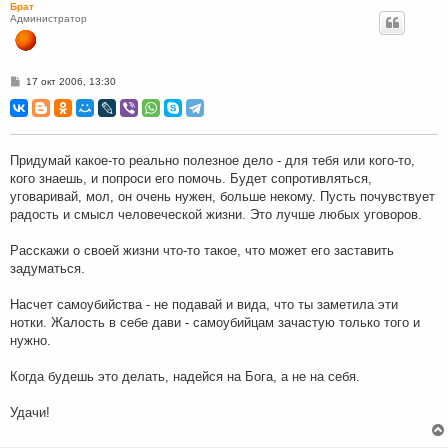
Брат
Администратор
С
17 окт 2006, 13:30
о
о
б
щ
е
н
Придумай какое-то реально полезное дело - для тебя или кого-то,
и
кого знаешь, и попроси его помочь. Будет сопротивляться,
е
уговаривай, мол, он очень нужен, больше некому. Пусть почувствует
радость и смысл человеческой жизни. Это лучше любых уговоров.
Расскажи о своей жизни что-то такое, что может его заставить
задуматься.
Насчет самоубийства - не подавай и вида, что ты заметила эти
нотки. Жалость в себе дави - самоубийцам зачастую только того и
нужно.
Когда будешь это делать, надейся на Бога, а не на себя.
Удачи!