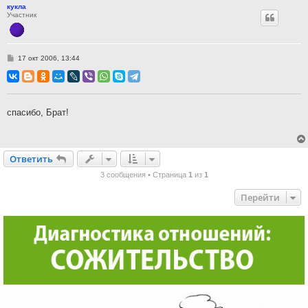
кукла
Участник
С
17 окт 2006, 13:44
о
о
б
щ
е
н
спасибо, Брат!
и
е
Ответить
О
т
в
е
т
и
т
ь
3 сообщения • Страница
1
из
1
Перейти