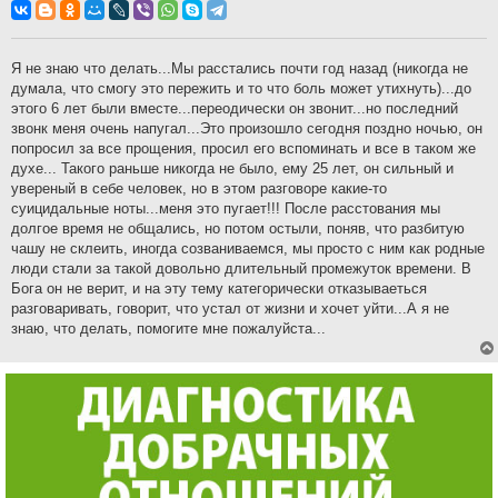
о
б
щ
е
н
Я не знаю что делать...Мы расстались почти год назад (никогда не
и
думала, что смогу это пережить и то что боль может утихнуть)...до
е
этого 6 лет были вместе...переодически он звонит...но последний
звонк меня очень напугал...Это произошло сегодня поздно ночью, он
попросил за все прощения, просил его вспоминать и все в таком же
духе... Такого раньше никогда не было, ему 25 лет, он сильный и
увереный в себе человек, но в этом разговоре какие-то
суицидальные ноты...меня это пугает!!! После расстования мы
долгое время не общались, но потом остыли, поняв, что разбитую
чашу не склеить, иногда созваниваемся, мы просто с ним как родные
люди стали за такой довольно длительный промежуток времени. В
Бога он не верит, и на эту тему категорически отказываеться
разговаривать, говорит, что устал от жизни и хочет уйти...А я не
знаю, что делать, помогите мне пожалуйста...