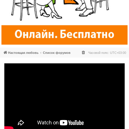
Настоящая любовь
Список форумов
Часовой пояс:
UTC+03:00