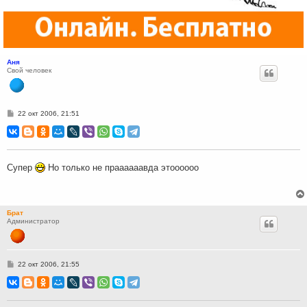
Аня
Свой человек
С
22 окт 2006, 21:51
о
о
б
щ
е
н
Супер
Но только не праааааавда этоооооо
и
е
Брат
Администратор
С
22 окт 2006, 21:55
о
о
б
щ
е