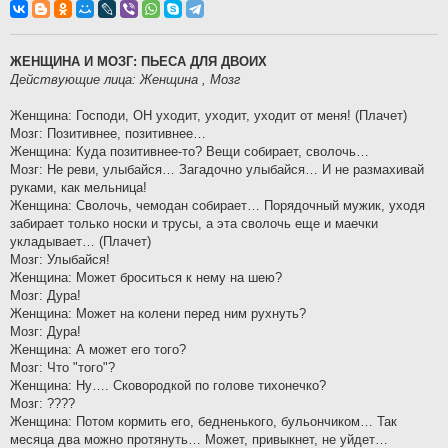
о
б
щ
е
н
ЖЕНЩИНА И МОЗГ: ПЬЕСА ДЛЯ ДВОИХ
и
Действующие лица: Женщина , Мозг
е
Женщина: Господи, ОН уходит, уходит, уходит от меня! (Плачет)
Мозг: Позитивнее, позитивнее…
Женщина: Куда позитивнее-то? Вещи собирает, сволочь…
Мозг: Не реви, улыбайся… Загадочно улыбайся… И не размахивай
руками, как мельница!
Женщина: Сволочь, чемодан собирает… Порядочный мужик, уходя
забирает только носки и трусы, а эта сволочь еще и маечки
укладывает… (Плачет)
Мозг: Улыбайся!
Женщина: Может броситься к нему на шею?
Мозг: Дура!
Женщина: Может на колени перед ним рухнуть?
Мозг: Дура!
Женщина: А может его того?
Мозг: Что "того"?
Женщина: Ну…. Сковородкой по голове тихонечко?
Мозг: ????
Женщина: Потом кормить его, бедненького, бульончиком… Так
месяца два можно протянуть… Может, привыкнет, не уйдет…