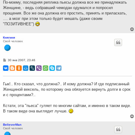
По-моему, последняя реплика пьесы должна все же принадлежать
и
Женщине, - ведь собравший чемодан одумался и попросил
е
прощения. Все же она должна его простить, принять и приласкать,
.... а мозг при этом только будет мешать (даже своим
"ПОЗИТИВНЕЕ")
Княгиня
Свой человек
С
30 янв 2007, 23:46
о
о
б
щ
е
н
Гык!.. Кто сказал, что должна?.. И кому должна? И где подписанный
и
Женщиной вексель, по которому она обязуется вернуть долги в срок
е
и с процентами?..
Кстати, эта "пьеса" гуляет по многим сайтам, и именно в таком виде.
В таком виде она выглядит лучше.
BelieverMan
Свой человек