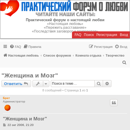
Регистрация
Практический форум о настоящей любви
«Настоящая любовь»
«Пережить расставание»
«Последствия заговоров и приворотов»
FAQ
Поиск
Р
е
г
и
с
т
р
а
ц
и
я
Вход
FAQ
Правила
Р
е
г
и
с
т
р
а
ц
и
я
Вход
Настоящая любовь
Список форумов
Комната отдыха
Творчество
П
о
"Женщина и Мозг"
и
Ответить
Поиск
Расширен
О
т
в
е
т
и
т
ь
с
8 сообщений • Страница
1
из
1
к
Брат
Администратор
"Женщина и Мозг"
С
22 окт 2006, 21:20
о