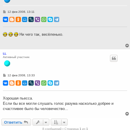
С
12 фев 2008, 13:11
о
о
б
щ
е
н
Ни чего так, весёленько.
и
е
LL
Активный участник
С
12 фев 2008, 13:33
о
о
б
щ
е
н
Хорошая пьесса.
и
Если бы все могли слушать голос разума насколько добрее и
е
счастливее было бы человечество...
Ответить
О
т
в
е
т
и
т
ь
8 сообщений • Страница
1
из
1