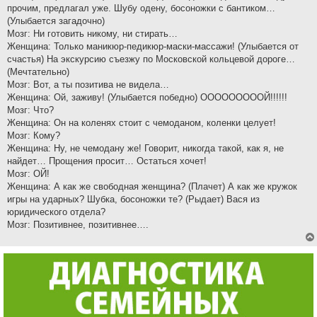
прочим, предлагал уже. Шубу одену, босоножки с бантиком…
(Улыбается загадочно)
Мозг: Ни готовить никому, ни стирать…
Женщина: Только маникюр-педикюр-маски-массажи! (Улыбается от
счастья) На экскурсию съезжу по Московской кольцевой дороге…
(Мечтательно)
Мозг: Вот, а ты позитива не видела…
Женщина: Ой, заживу! (Улыбается победно) ОООООООООЙ!!!!!!
Мозг: Что?
Женщина: Он на коленях стоит с чемоданом, коленки целует!
Мозг: Кому?
Женщина: Ну, не чемодану же! Говорит, никогда такой, как я, не
найдет… Прощения просит… Остаться хочет!
Мозг: ОЙ!
Женщина: А как же свободная женщина? (Плачет) А как же кружок
игры на ударных? Шубка, босоножки те? (Рыдает) Вася из
юридического отдела?
Мозг: Позитивнее, позитивнее….