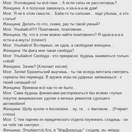
Мозг: Уголовщина ты всё-таки… А если силы не рассчитаешь?
Женщина: А я получше замахнусь и ка-а-а-а-ак дам!
Мозг: Я не в этом смысле… Баба-то ты сильная… еще убьешь, а это
статья!
Женщина: Делать-то что, скажи, раз ты такой умный?
Мозг: Улыбайся!!!!! Позитивнее, позитивнее…
Женщина: Ну, что в этом можно найти позитивного? Я одна-а-а-а-а
оста-а-а-анусь! (плачет)
Мозг: Улыбайся! Во-первых, не одна, а свободная женщина…
Женщина: На фига мне такая свобода?
Мозг: Улыбайся! Свобода - это прекрасно: будешь заниматься только
собой!
Женщина: Зачем? (Хлюпает носом)
Мозг: Затем! Бразильский выучишь - ты так всегда мечтала смотреть
сериалы без перевода. В кружок игры на ударных запишешься - с
твоей силищей-то!
Женщина: Времени всё как-то не было…
Мозг: Сама будешь финансами распоряжаться без всяких глупых
покупок американских удочек и вечных ремонтов сдохшего
автомобиля!
Женщина: Шубу куплю и босоножки… ну, те… с бантиком… (Утирает
слезы)
Мозг: С тем парнем из юридического отдела поужинать сходишь - он
на тебя так смотрел…
Женщина: (Улыбается) Ага, в "МакДональдс" сходим, он, между