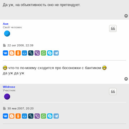
н
Да уж, на объективность оно не претендует.
и
е
Аня
Свой человек
С
22 окт 2006, 22:39
о
о
б
щ
е
н
что-то по-моему сходится про босоножки с бантиком
и
да уж да уж
е
Wildrose
Участник
С
30 янв 2007, 20:20
о
о
б
щ
е
н