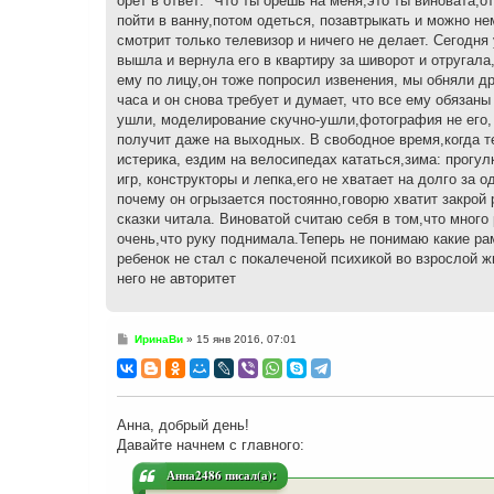
орет в ответ: "Что ты орешь на меня,это ты виновата,о
пойти в ванну,потом одеться, позавтрыкать и можно не
смотрит только телевизор и ничего не делает. Сегодн
вышла и вернула его в квартиру за шиворот и отругала
ему по лицу,он тоже попросил извенения, мы обняли др
часа и он снова требует и думает, что все ему обязаны
ушли, моделирование скучно-ушли,фотография не его, 
получит даже на выходных. В свободное время,когда те
истерика, ездим на велосипедах кататься,зима: прогул
игр, конструкторы и лепка,его не хватает на долго за 
почему он огрызается постоянно,говорю хватит закрой р
сказки читала. Виноватой считаю себя в том,что мног
очень,что руку поднимала.Теперь не понимаю какие рам
ребенок не стал с покалеченой психикой во взрослой 
него не авторитет
С
ИринаВи
»
15 янв 2016, 07:01
о
о
б
щ
е
н
Анна, добрый день!
и
Давайте начнем с главного:
е
Анна2486 писал(а):