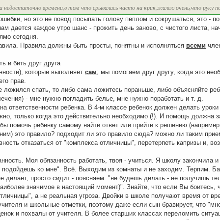
а недостаточно времени,в том что срывалась часто на крик,жалею очень,что руку п
шибки, но это не повод посыпать голову пеплом и сокрушаться, это - п
нам дается каждое утро шанс - прожить день заново, с чистого листа, на
ямо сегодня.
равила. Правила должны быть просты, понятны и исполняться
всеми
член
ть и бить друг друга
енности), которые выполняет
сам
; мы помогаем друг другу, когда это не
его прав.
 ложился спать, то либо сама ложитесь пораньше, либо объясняйте реб
ечения) - мне нужно погладить белье, мне нужно поработать и т. д.
она ответственности ребенка. В 4-м классе ребенок должен делать урок
жно, только когда это действительно необходимо (!). И помощь должна 
тобы помочь ребенку самому найти ответ или прийти к решению (например
мним) это правило? подходит ли это правило сюда? можно ли таким при
овность отказаться от "комплекса отличницы", перетерпеть капризы и, в
занность. Моя обязанность работать, твоя - учиться. Я школу закончила и
 подойдешь ко мне". Всё. Выходим из комнаты и не заходим. Терпим. Ба
не делает, просто сидит - поясняем: "не будешь делать - не получишь те
наиболее значимое в настоящий момент)". Знайте, что если Вы боитесь, 
отличницы", а не реальная угроза. Двойки в школе получают время от вр
чителя и школьные отметки, поэтому даже если сын бравирует, что "мне
оценок и похвалы от учителя. В более старших классах переломить ситу