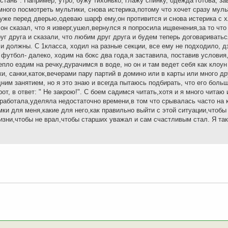
тстань". Например, утро, бужу тихонько, глажу спинку, одежда готова, з
много посмотреть мультики, снова истерика,потому что хочет сразу мульт
я уже перед дверью,одеваю шарф ему,он противится и снова истерика с 
,он сказал, что я изверг,ушел,вернулся я попросила ищвенения,за то что
уг друга и сказали, что любим друг друга и будем теперь договариватьс
 и должны. С 1класса, ходил на разные секции, все ему не подходило, д
футбол- далеко, ходим на бокс два года,я заставила, поставив условия
пло ездим на речку,дурачимся в воде, но он и там ведет себя как клоун
ки, санки,каток,вечерами пару партий в домино или в карты или много д
одним занятием, но я это знаю и всегда пытаюсь подбирать, что его боль
от, в ответ: " Не закрою!". С боем садимся читать,хотя и я много читаю 
о работала,уделяла недостаточно времени,в том что срывалась часто на
ки для меня,какие для него,как правильно выйти с этой ситуации,чтобы
жизни,чтобы не врал,чтобы старших уважал и сам счастливым стал. Я та