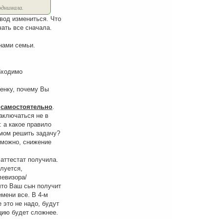
а
однимала.
л
у
овод измениться. Что
чать все сначала.
ами семьи.
обходимо
енку, почему Вы
и
самостоятельно
.
заключаться не в
: а какое правило
емом решить задачу?
озможно, снижение
 аттестат получила.
луется,
левизора/
что Ваш сын получит
емени все. В 4-м
 это не надо, будут
ацию будет сложнее.