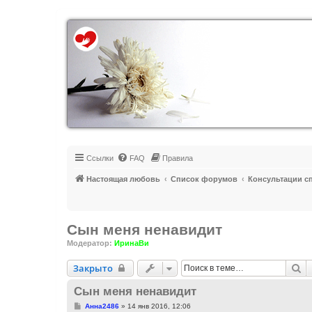
Регистрация
Ссылки
FAQ
Правила
Настоящая любовь
Список форумов
Консультации с
Сын меня ненавидит
Модератор:
ИринаВи
Закрыто
П
Закрыто
Сын меня ненавидит
С
Анна2486
»
14 янв 2016, 12:06