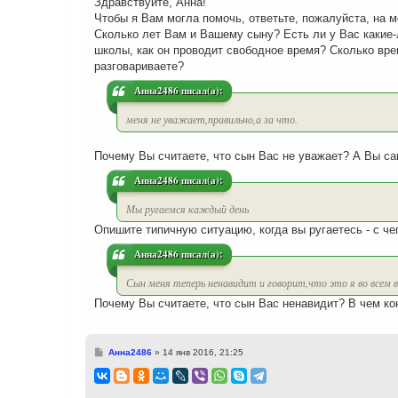
Здравствуйте, Анна!
и
Чтобы я Вам могла помочь, ответьте, пожалуйста, на м
е
Сколько лет Вам и Вашему сыну? Есть ли у Вас какие-
школы, как он проводит свободное время? Сколько вре
разговариваете?
Анна2486 писал(а):
меня не уважает,правильно,а за что.
Почему Вы считаете, что сын Вас не уважает? А Вы са
Анна2486 писал(а):
Мы ругаемся каждый день
Опишите типичную ситуацию, когда вы ругаетесь - с чег
Анна2486 писал(а):
Сын меня теперь ненавидит и говорит,что это я во всем 
Почему Вы считаете, что сын Вас ненавидит? В чем ко
С
Анна2486
»
14 янв 2016, 21:25
о
о
б
щ