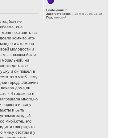
Сообщения:
2
Зарегистрирован:
14 янв 2016, 11:10
Пол:
женский
отец был не
роблема, она
г меня поставить на
доело кому-то,что-
мне,но и это меня
своей молодости и
ка мы с сыном были
и моральной, ни
уке,когда такое
тушку и он пошел в
есто того чтобы ему
ной город. Закончив
о вечера дома,он
ать к 4 годам,но я
 запрещала много,но
 первого и все у
заботы и быть
 ругаемся каждый
со мной,отец его
идит и говорит,что
ко мне,у сестры и у
нь,потому что