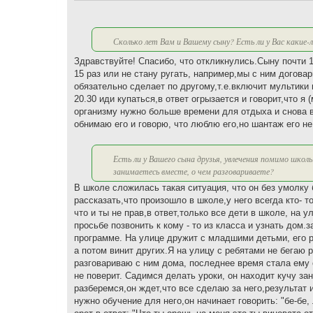
е
н
и
е
Сколько лет Вам и Вашему сыну? Есть ли у Вас какие-
Здравствуйте! Спасибо, что откликнулись.Сыну почти 1
15 раз или не стану ругать, например,мы с ним догова
обязательно сделает по другому,т.е.включит мультики 
20.30 иди купаться,в ответ огрызается и говорит,что я
организму нужно больше времени для отдыха и снова в
обнимаю его и говорю, что люблю его,но шантаж его не 
Есть ли у Вашего сына друзья, увлечения помимо школы
занимаетесь вместе, о чем разговариваете?
В школе сложилась такая ситуация, что он без умолку 
рассказать,что произошло в школе,у него всегда кто- 
что и ты не прав,в ответ,только все дети в школе, на 
просьбе позвонить к кому - то из класса и узнать дом
программе. На улице дружит с младшими детьми, его р
а потом винит других.Я на улицу с ребятами не бегаю
разговариваю с ним дома, последнее время стала ему о
не поверит. Садимся делать уроки, он находит кучу за
разберемся,он ждет,что все сделаю за него,результат и
нужно обучение для него,он начинает говорить: "бе-бе,