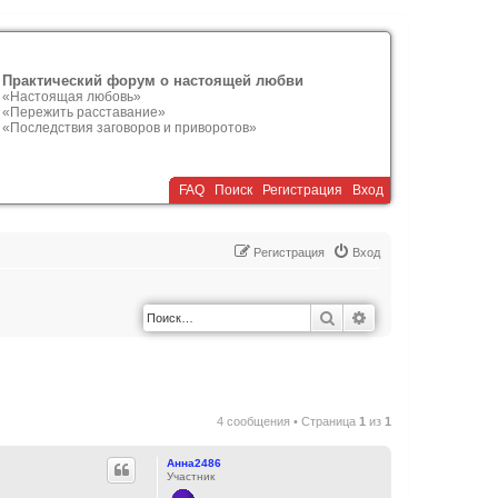
Практический форум о настоящей любви
«Настоящая любовь»
«Пережить расставание»
«Последствия заговоров и приворотов»
FAQ
Поиск
Р
е
г
и
с
т
р
а
ц
и
я
Вход
Р
е
г
и
с
т
р
а
ц
и
я
Вход
Поиск
Расширенный по
4 сообщения • Страница
1
из
1
Анна2486
Участник