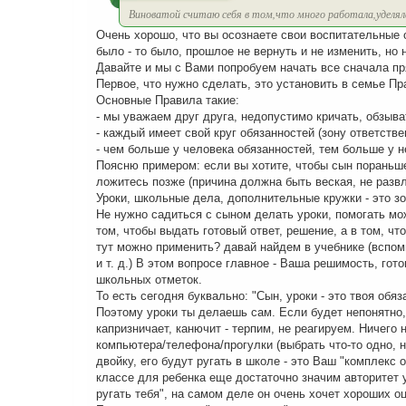
Виноватой считаю себя в том,что много работала,уделял
Очень хорошо, что вы осознаете свои воспитательные о
было - то было, прошлое не вернуть и не изменить, но 
Давайте и мы с Вами попробуем начать все сначала пр
Первое, что нужно сделать, это установить в семье П
Основные Правила такие:
- мы уважаем друг друга, недопустимо кричать, обзыва
- каждый имеет свой круг обязанностей (зону ответств
- чем больше у человека обязанностей, тем больше у н
Поясню примером: если вы хотите, чтобы сын пораньше
ложитесь позже (причина должна быть веская, не развл
Уроки, школьные дела, дополнительные кружки - это з
Не нужно садиться с сыном делать уроки, помогать мо
том, чтобы выдать готовый ответ, решение, а в том, ч
тут можно применить? давай найдем в учебнике (вспо
и т. д.) В этом вопросе главное - Ваша решимость, гот
школьных отметок.
То есть сегодня буквально: "Сын, уроки - это твоя обя
Поэтому уроки ты делаешь сам. Если будет непонятно,
капризничает, канючит - терпим, не реагируем. Ничего 
компьютера/телефона/прогулки (выбрать что-то одно, 
двойку, его будут ругать в школе - это Ваш "комплекс 
классе для ребенка еще достаточно значим авторитет у
ругать тебя", на самом деле он очень хочет хороших 