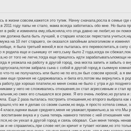
ь в жизни совсем,кажется это тупик. Начну сначала,росла в семье где 
в 2011 году папы не стало, мама всегда заботилась обо мне. Но была п
ил в рейс и изменяла ему,обьясняла,что отца давно не любит,но он помо
всем должна была быть лучшей, в старших классах перестала учиться,на
 мужа на 10 лет старшего, он оказался запойным алкоголиком и изменял 
ообще, я была третьей женой,я все пыталась его перевоспитать,в силу 
о я родила еще и сынишку от него,сыну было 2 года,когда он сбежал,по
та,но от того не легче,тогда еще пришлось идти зарабатыватьъпомощи н
да я уезжала на работу в другой город, она могла запить и забыть о вн
подпускала,потом забрала сына с собой в другой город,в сьемную комна
о что-то не получалось или было не по его,он был совсем крохой, а я вм
огами еще громчея не сдерживалась и била его,потом мы вернулись в род
 работу,где хорошо платили,но меня снова не было с утра и до позднег
никами у него не сложивались отношения,он стал агрессивным и стал вр
альчик,но смех его слышался все реже. Я его очень люблю,но ругала и
ла. Еще 2 раза пыталась построить отношения,но второго выбрала как и
 дошло,что же я делаю со своим сыном,но ведь я просто хотела семьи, 
в 4 класе,оценки выше среднего,меня не уважает,правильно,а за что.Мы
 воспитании внука и у сына теперь намного теплее с ней отношения чем 
лся,но он уехал в другой город и связь оборвал. Сын меня теперь ненав
ак и не спрааились,при слове нет,он кричит и тупает ногами,но это толь
ыном отношения,мне очень стыдно перед ним и жаль,что я ему калечу жиз