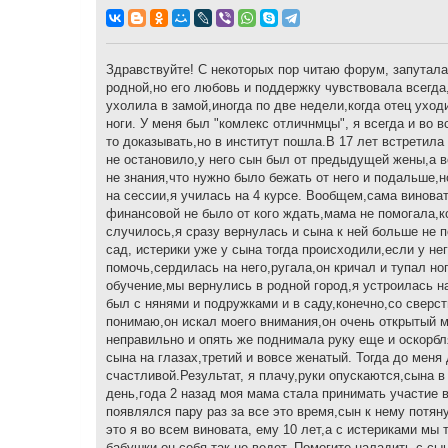
о
о
б
щ
е
н
Здравствуйте! С некоторых пор читаю форум, запуталас
и
родной,но его любовь и поддержку чувствовала всегда,
е
ухолила в замой,иногда по две недели,когда отец уход
ноги. У меня был "комлекс отличнмцы", я всегда и во 
то доказывать,но в институт пошла.В 17 лет встретила
не остановило,у него сын был от предыдущей жены,а в
не знания,что нужно было бежать от него и подальше,н
на сессии,я училась на 4 курсе. Вообщем,сама винова
финансовой не было от кого ждать,мама не помогала,ког
случилось,я сразу вернулась и сына к ней больше не 
сад, истерики уже у сына тогда происходили,если у нег
помочь,сердилась на него,ругала,он кричал и тупал н
обучение,мы вернулись в родной город,я устроилась на
был с нянями и подружками и в саду,конечно,со сверст
понимаю,он искал моего внимания,он очень открытый м
неправильно и опять же поднимала руку еще и оскорбля
сына на глазах,третий и вовсе женатый. Тогда до меня
счастливой.Результат, я плачу,руки опускаются,сына 
день,года 2 назад моя мама стала принимать участие в
появлялся пару раз за все это время,сын к нему потяну
это я во всем виновата, ему 10 лет,а с истериками мы т
бабушки он себя так не ведет. Помогите наладить с с