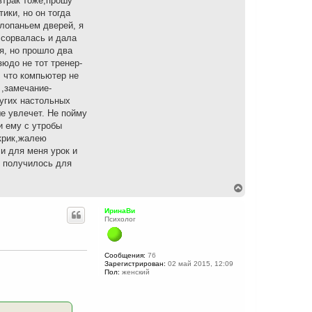
автрак тоже,прошу
ики, но он тогда
хлопаньем дверей, я
 сорвалась и дала
я, но прошло два
зюдо не тот тренер-
, что компьютер не
 ,замечание-
ругих настольных
ше увлечет. Не пойму
и ему с утробы
 крик,жалею
 и для меня урок и
к получилось для
В
е
р
ИринаВи
н
Психолог
у
т
ь
с
Сообщения:
76
Зарегистрирован:
02 май 2015, 12:09
я
Пол:
женский
к
н
а
ч