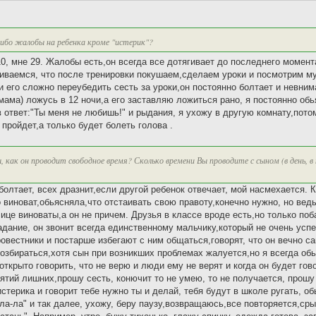
либо жалобы на ребенка кроме "истерик"?
0, мне 29. Жалобы есть,он всегда все дотягивает до последнего момент
риваемся, что после тренировки покушаем,сделаем уроки и посмотрим му
и его сложно переубедить сесть за уроки,он постоянно болтает и невни
 (мама) ложусь в 12 ночи,а его заставляю ложиться рано, я постоянно обь
 ответ:"Ты меня не любишь!" и рыдания, я ухожу в другую комнату,пот
пройдет,а только будет болеть голова .
, как он проводит свободное время? Сколько времени Вы проводите с сыном (в день, в 
болтает, всех дразнит,если другой ребенок отвечает, мой насмехается. 
то виноват,обьясняла,что отстаивать свою правоту,конечно нужно, но вед
улице виноваты,а он не причем. Друзья в классе вроде есть,но только по
.задание, он звонит всегда единственному мальчику,который не очень усп
овестники и постарше избегают с ним общаться,говорят, что он вечно с
 розбираться,хотя сын при возникших проблемах жалуется,но я всегда об
ткрыто говорить, что не верю и люди ему не верят и когда он будет гов
нятий лишних,прошу сесть, конючит то не умею, то не получается, прошу
стерика и говорит тебе нужно ты и делай, тебя будут в школе ругать, о
 ла-ла" и так далее, ухожу, беру паузу,возвращаюсь,все повторяется,сры