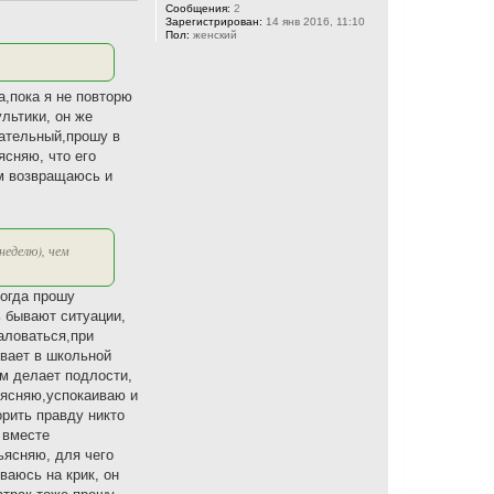
с
Сообщения:
2
Зарегистрирован:
14 янв 2016, 11:10
я
Пол:
женский
к
н
а
ч
а,пока я не повторю
а
льтики, он же
л
у
мательный,прошу в
ясняю, что его
ом возвращаюсь и
неделю), чем
Когда прошу
ь бывают ситуации,
баловаться,при
евает в школьной
ам делает подлости,
ьясняю,успокаиваю и
орить правду никто
 вместе
бьясняю, для чего
ваюсь на крик, он