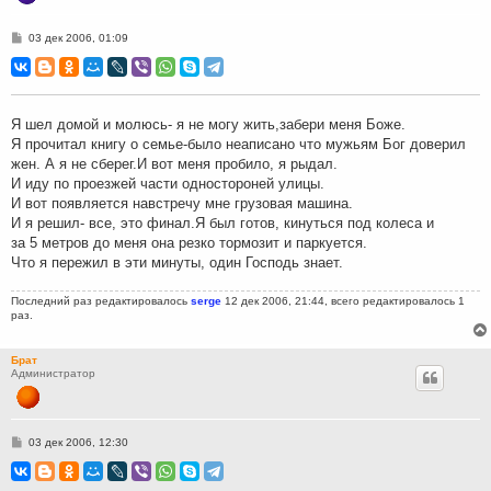
С
03 дек 2006, 01:09
о
о
б
щ
е
н
Я шел домой и молюсь- я не могу жить,забери меня Боже.
и
Я прочитал книгу о семье-было неаписано что мужьям Бог доверил
е
жен. А я не сберег.И вот меня пробило, я рыдал.
И иду по проезжей части одностороней улицы.
И вот появляется навстречу мне грузовая машина.
И я решил- все, это финал.Я был готов, кинуться под колеса и
за 5 метров до меня она резко тормозит и паркуется.
Что я пережил в эти минуты, один Господь знает.
Последний раз редактировалось
serge
12 дек 2006, 21:44, всего редактировалось 1
раз.
Брат
Администратор
С
03 дек 2006, 12:30
о
о
б