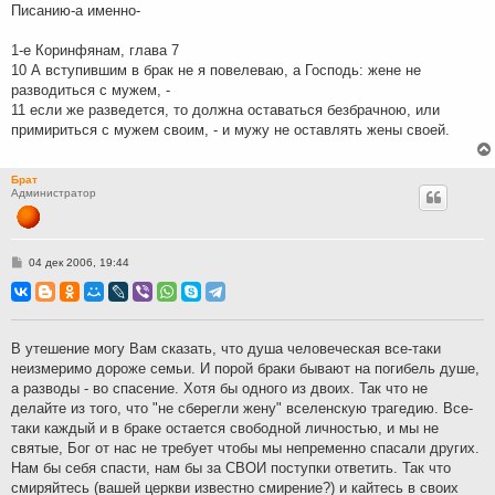
Писанию-а именно-
1-е Коринфянам, глава 7
10 А вступившим в брак не я повелеваю, а Господь: жене не
разводиться с мужем, -
11 если же разведется, то должна оставаться безбрачною, или
примириться с мужем своим, - и мужу не оставлять жены своей.
Брат
Администратор
С
04 дек 2006, 19:44
о
о
б
щ
е
н
В утешение могу Вам сказать, что душа человеческая все-таки
и
неизмеримо дороже семьи. И порой браки бывают на погибель душе,
е
а разводы - во спасение. Хотя бы одного из двоих. Так что не
делайте из того, что "не сберегли жену" вселенскую трагедию. Все-
таки каждый и в браке остается свободной личностью, и мы не
святые, Бог от нас не требует чтобы мы непременно спасали других.
Нам бы себя спасти, нам бы за СВОИ поступки ответить. Так что
смиряйтесь (вашей церкви известно смирение?) и кайтесь в своих