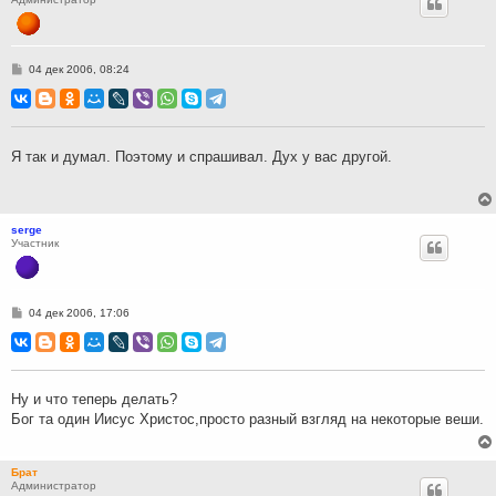
С
04 дек 2006, 08:24
о
о
б
щ
е
н
Я так и думал. Поэтому и спрашивал. Дух у вас другой.
и
е
serge
Участник
С
04 дек 2006, 17:06
о
о
б
щ
е
н
Ну и что теперь делать?
и
Бог та один Иисус Христос,просто разный взгляд на некоторые веши.
е
Брат
Администратор