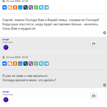
С
20 ноя 2006, 12:40
о
о
б
щ
е
н
Сергей, помоги Господи Вам и Вашей семье, сохрани ее Господи!!
и
Когда руки опустятся, когда будет нестерпимо больно - молитесь.
е
Силы Вам и мудрости!
serge
Участник
С
22 ноя 2006, 20:02
о
о
б
щ
е
н
Я уже не знаю о чем молиться.
и
Господи,просвети меня, что делать?
е
serge
Участник