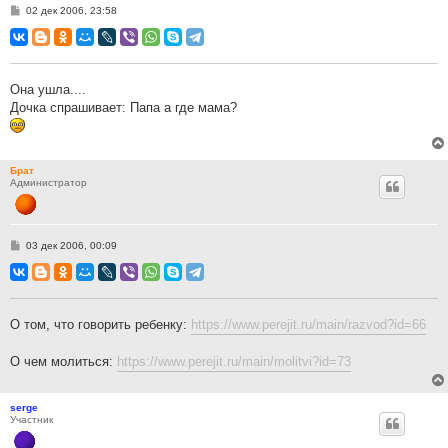
С
02 дек 2006, 23:58
о
о
б
щ
е
н
Она ушла....
и
Дочка спрашивает: Папа а где мама?
е
Брат
Администратор
С
03 дек 2006, 00:09
о
о
б
щ
е
н
О том, что говорить ребенку:
https://www.perejit.ru/main/razvod?id=66
и
е
О чем молиться:
https://www.perejit.ru/main/molitvi?id=73
serge
Участник