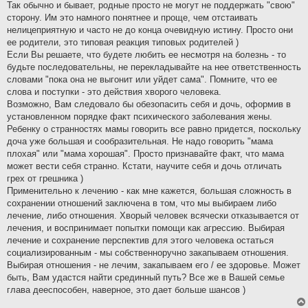
Так обычно и бывает, родные просто не могут не поддержать "свою"
и
сторону. Им это намного понятнее и проще, чем отстаивать
е
нелицеприятную и часто не до конца очевидную истину. Просто они
ее родители, это типовая реакция типовых родителей )
Если Вы решаете, что будете любить ее несмотря на болезнь - то
будьте последовательны, не перекладывайте на нее ответственность
словами "пока она не выгонит или уйдет сама". Помните, что ее
слова и поступки - это действия хворого человека.
Возможно, Вам следовало бы обезопасить себя и дочь, оформив в
установленном порядке факт психического заболевания жены.
Ребенку о странностях мамы говорить все равно придется, поскольку
доча уже большая и сообразительная. Не надо говорить "мама
плохая" или "мама хорошая". Просто признавайте факт, что мама
может вести себя странно. Кстати, научите себя и дочь отличать
грех от грешника )
Применительно к лечению - как мне кажется, большая сложность в
сохранении отношений заключена в том, что мы выбираем либо
лечение, либо отношения. Хворый человек всячески отказывается от
лечения, и воспринимает попытки помощи как агрессию. Выбирая
лечение и сохранение перспектив для этого человека остаться
социализированным - мы собственноручно закапываем отношения.
Выбирая отношения - не лечим, закапываем его / ее здоровье. Может
быть, Вам удастся найти срединный путь? Все же в Вашей семье
глава дееспособен, наверное, это дает больше шансов )