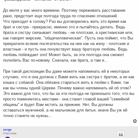
До июля у вас много времени. Поэтому переживать расставание
рано, предстоит еще полгода труда по спасению отношений.
Что приходит в голову? Раз вы договорились жить это время как
брат и сестра - прекрасно, именно это и пытайтесь делать. Ведь
брата и сестру связывает любовь - не плотская, а христианская или,
как говорят мирские, "общечеловеческая". Пусть она поймет, что Вы
прекратили всякие посягательства на нее как на жену - плотские и
властные - и пусть она почувствует вашу братскую любовь. Ведь
любовь побеждает зло! Может быть, за эти полгода она сможет
полюбить Вас по-новому. Сначала, как брата, а там и...
При такой диспозиции Вы даже можете напоминать ей в некоторых
случаях, что и она должна с Вами жить как сестра с братом, а не как
кошка с собакой. Она обязана стараться жить в любви с Вами, так
как вы члены одной Церкви. Почему важно напоминать ей об этом?
Это важно для того, что бы за эти полгода не произошло того, что вы
просто поменяетесь местами - она станет главой вашей "семейной
общины" и будет Вам мстить за прежнее. Нет, Вы должны
оставаться мужчиной, а не мальчиком для битья, иначе Вы уж ей
точно станете не нужны...
serge
Участник