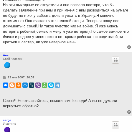
На эти выходные ее отпустили и она позвала пастора, что бы
сделать заявление при нем и при мне-я c ним разводиться на бумаге
не буду, но я хочу забрать дочь и уехать в Украину.Я конечно
ответил нет.Она считает что я плохой отец и .Теперь я нoшу все
документы с собой.Ну такое чувство как на войне. Я уже боюсь
потерять ребенка( семью и жену я уже потерял).Но самое важное что
ближе и роднее у меня никого нет кроме ребенка -ни родителей,ни
братьев и сестер, ни уже наверное жены...
Аня
Свой человек
С
23 янв 2007, 20:57
о
о
б
щ
е
н
Сергей! Не отчаивайтесь, помоги вам Господи! А вы не думали
и
вернуться обратно?
е
serge
Участник