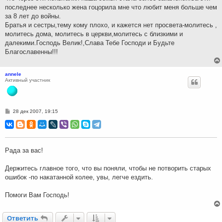
последнее несколько жена гоцорила мне что любит меня больше чем
за 8 лет до войны.
Братья и сестры,тему кому плохо, и кажется нет просвета-молитесь ,
молитесь дома, молитесь в церкви,молитесь с близкими и
далекими.Господь Велик!,Слава Тебе Господи и Будьте
Благославенны!!!
annele
Активный участник
С
28 дек 2007, 19:15
о
о
б
щ
е
н
Рада за вас!
и
е
Держитесь главное того, что вы поняли, чтобы не потворить старых
ошибок -по накатанной колее, увы, легче ездить.
Помоги Вам Господь!
Ответить
О
т
в
е
т
и
т
ь