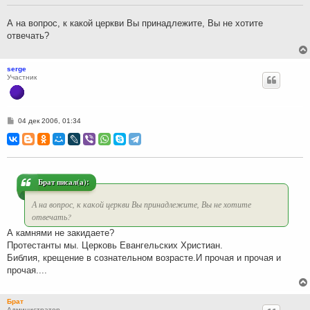
щ
е
н
А на вопрос, к какой церкви Вы принадлежите, Вы не хотите
и
отвечать?
е
serge
Участник
С
04 дек 2006, 01:34
о
о
б
щ
е
н
и
Брат писал(а):
е
А на вопрос, к какой церкви Вы принадлежите, Вы не хотите
отвечать?
А камнями не закидаете?
Протестанты мы. Церковь Евангельских Христиан.
Библия, крещение в сознательном возрасте.И прочая и прочая и
прочая....
Брат
Администратор