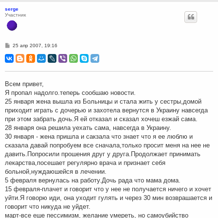
serge
Участник
С
25 апр 2007, 19:16
о
о
б
щ
е
н
Всем привет,
и
Я пропал надолго.теперь сообшаю новости.
е
25 января жена вышла из Больницы и стала жить у сестры,домой
приходит играть с дочерью и захотела вернутся в Украину навсегда
при этом забрать дочь.Я ей отказал и сказал хочеш езжай сама.
28 января она решила уехать сама, навсегда в Украину.
30 января - жена пришла и сакзала что знает что я ее люблю и
сказала давай попробуем все сначала,только просит меня на нее не
давить.Попросили прошения друг у друга.Продолжает принимать
лекарства,посешает регулярно врача и признает себя
больной,нуждаюшейся в лечении.
5 февраля вернулась на работу.Дочь рада что мама дома.
15 февраля-плачет и говорит что у нее не получается ничего и хочет
уйти.Я говорю иди, она уходит гулять и через 30 мин возврашается и
говорит что никуда не уйдет.
март-все еше пессимизм, желание умереть, но самоубийство