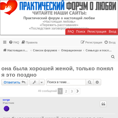
Регистрация
Практический форум о настоящей любви
«Настоящая любовь»
«Пережить расставание»
«Последствия заговоров и приворотов»
FAQ
Поиск
Р
е
г
и
с
т
р
а
ц
и
я
Вход
FAQ
Правила
Р
е
г
и
с
т
р
а
ц
и
я
Вход
Настоящая любовь
Список форумов
Операционная
Семья до и после кризиса
П
о
она была хорошей женой, только понял
и
я это поздно
с
Ответить
Поиск
Расширен
О
т
в
е
т
и
т
ь
к
1
2
3
След.
49 сообщений
serge
Участник