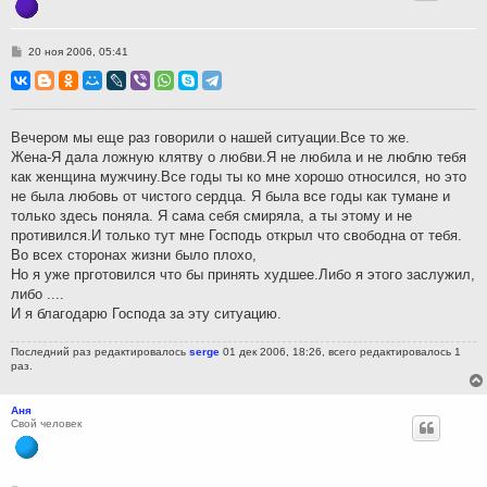
С
20 ноя 2006, 05:41
о
о
б
щ
е
н
Вечером мы еще раз говорили о нашей ситуации.Все то же.
и
Жена-Я дала ложную клятву о любви.Я не любила и не люблю тебя
е
как женщина мужчину.Все годы ты ко мне хорошо относился, но это
не была любовь от чистого сердца. Я была все годы как тумане и
только здесь поняла. Я сама себя смиряла, а ты этому и не
противился.И только тут мне Господь открыл что свободна от тебя.
Во всех сторонах жизни было плохо,
Но я уже прготовился что бы принять худшее.Либо я этого заслужил,
либо ....
И я благодарю Господа за эту ситуацию.
Последний раз редактировалось
serge
01 дек 2006, 18:26, всего редактировалось 1
раз.
Аня
Свой человек