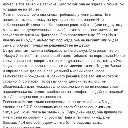
номер, в тот вечер и в записке было то как она ее ждала и любит( он
младше ее на 14 лет).
Хотя я посешал ее и она снова требовала у меня развод.Но я
понимаю что она никому не нужна в такон состоянии.И то
заболевание (Ее диагноз -биполярное расстройство (или по другому
маниакально-депрессивный психоз), какое у нее ,генетически , не
зависело от внешних факторов .Оно проявляется до 35 лет.Но я
люблю ее и буду с ней-до тех пор когда она не выгонит или уйдет
сама.Это будет только ее решение.Я ее не держу
Встретила там парня и собиралаc за него замуж.Она верит что он
"Иисус Христос".Так внешне себя ведет абсолютно нормально.Но как
только начинает говорить о жизни и духовных вешах,тут какаул.Эта
зацикленность на роли женшины и ее миссии +книга "Код да Винчи"
и определениe для себя специальной миссии через новое
замужество и рождение избранного ребенка.Все это мягко говоря
странно. Я согласен что без влияния демонических сил не
обошлось.Ей дают лекарства,попросила меня ее не посешать,хотя
периодически оставляет сообшения на телефон- пердай то, передай
это.И ее родная сестра посешает.
Ребенок действительно повзрослел не по детски.И ее 4,5 года
словно лет 6-7.Я переживаю из-за этого.Я стараюсь смягчить
ситуацию.Но ей глаза не завяжишь. Пару дней назад она пришла ко
мне и села на колени и спросила:"Папа а ты меня никогда не
бросишь?".Я еле себя сдержал что бы не разрыдаться....
Изменения происходят.