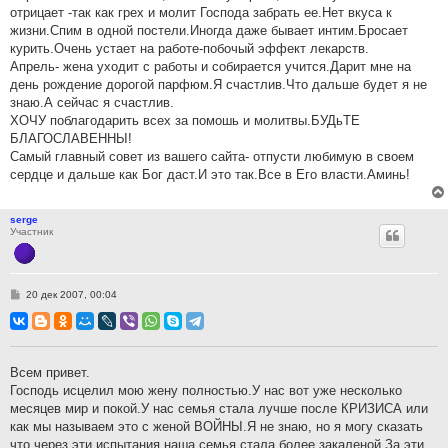
отрицает -так как грех и молит Господа забрать ее.Нет вкуса к
жизни.Спим в одной постели.Иногда даже бывает интим.Бросает
курить.Очень устает на работе-побочый эффект лекарств.
Апрель- жена уходит с работы и собирается учится.Дарит мне на
день рождение дорогой парфюм.Я счастлив.Что дальше будет я не
знаю.А сейчас я счастлив.
ХОЧУ поблагодарить всех за помошь и молитвы.БУДьТЕ
БЛАГОСЛАВЕННЫ!
Самый главный совет из вашего сайта- отпусти любимую в своем
сердце и дальше как Бог даст.И это так.Все в Его власти.Аминь!
serge
Участник
С
20 дек 2007, 00:04
о
о
б
щ
е
н
Всем привет.
и
Господь исцелил мою жену полностью.У нас вот уже несколько
е
месяцев мир и покой.У нас семья стала лучше после КРИЗИСА или
как мы называем это с женой ВОЙНЫ.Я не знаю, но я могу сказать
что через эти испытания наша семья стала более закаленой.За эти