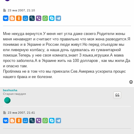
С
23 янв 2007, 21:10
о
о
б
щ
е
н
Мне некуда вернутся.У меня нет угла даже своего.Родители жены
и
меня ненавидят и считают что правильно что моя жена разводится.Я
е
понимаю и в Украине и России люди живут.Но перед отьездом мы
ели ливерную колбасу, а наша дочь одевалась из гуманитарной
помоши.Теперь у нее своя комната,знает 3 языка,игрушки.А мама
просто заболела.А в Украине жить на 100 долларов , как мы жили.Да
и опасно там.
Проблема не в том что мы приехали.Сев.Америка ускорила процес
нашего брака и ее болезни.
bashusha
Старая гвардия
С
23 янв 2007, 21:41
о
о
б
щ
е
н