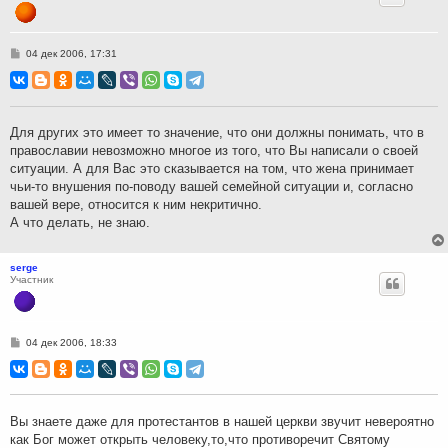
С
04 дек 2006, 17:31
о
о
б
щ
е
н
Для других это имеет то значение, что они должны понимать, что в
и
православии невозможно многое из того, что Вы написали о своей
е
ситуации. А для Вас это сказывается на том, что жена принимает
чьи-то внушения по-поводу вашей семейной ситуации и, согласно
вашей вере, относится к ним некритично.
А что делать, не знаю.
serge
Участник
С
04 дек 2006, 18:33
о
о
б
щ
е
н
Вы знаете даже для протестантов в нашей церкви звучит невероятно
и
как Бог может открыть человеку,то,что противоречит Святому
е