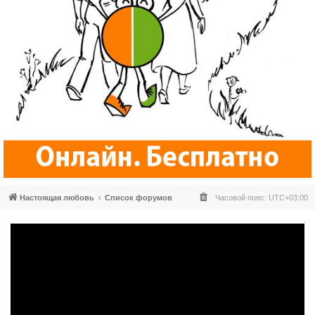
Настоящая любовь
Список форумов
Часовой пояс:
UTC+03:00