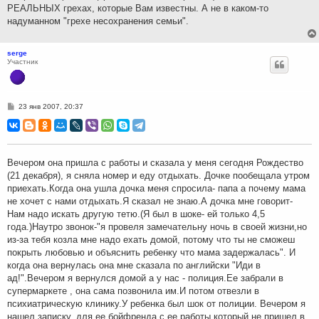
РЕАЛЬНЫХ грехах, которые Вам известны. А не в каком-то
надуманном "грехе несохранения семьи".
serge
Участник
С
23 янв 2007, 20:37
о
о
б
щ
е
н
Вечером она пришла с работы и сказала у меня сегодня Рождество
и
(21 декабря), я сняла номер и еду отдыхать. Дочке пообещала утром
е
приехать.Когда она ушла дочка меня спросила- папа а почему мама
не хочет с нами отдыхать.Я сказал не знаю.А дочка мне говорит-
Нам надо искать другую тетю.(Я был в шоке- ей только 4,5
года.)Наутро звонок-"я провеля замечательну ночь в своей жизни,но
из-за тебя козла мне надо ехать домой, потому что ты не сможеш
покрыть любовью и объяснить ребенку что мама задержалась". И
когда она вернулась она мне сказала по английски "Иди в
ад!".Вечером я вернулся домой а у нас - полиция.Ее забрали в
супермаркете , она сама позвонила им.И потом отвезли в
психиатрическую клинику.У ребенка был шок от полиции. Вечером я
нашел записку, для ее бойфренда с ее работы,который не пришел в