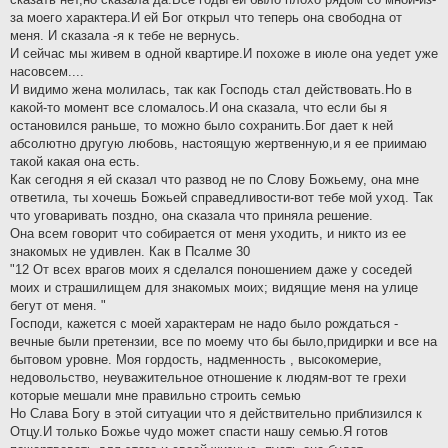
за моего характера.И ей Бог открыл что теперь она свободна от
меня. И сказала -я к тебе не вернусь.
И сейчас мы живем в одной квартире.И похоже в июле она уедет уже
насовсем....
И видимо жена молилась, так как Господь стал действовать.Но в
какой-то момент все сломалось.И она сказала, что если бы я
остановился раньше, то можно было сохранить.Бог дает к ней
абсолютно другую любовь, настоящую жертвенную,и я ее приимаю
такой какая она есть.
Как сегодня я ей сказал что развод не по Слову Божьему, она мне
ответила, ты хочешь Божьей справедливости-вот тебе мой уход. Так
что уговаривать поздно, она сказала что приняла решение.
Она всем говорит что собирается от меня уходить, и никто из ее
знакомых не удивлен. Как в Псалме 30
"12 От всех врагов моих я сделался поношением даже у соседей
моих и страшилищем для знакомых моих; видящие меня на улице
бегут от меня. "
Господи, кажется с моей характерам не надо было рождаться -
вечные были претензии, все по моему что бы было,придирки и все на
бытовом уровне. Моя гордость, надменность , высокомерие,
недовольство, неуважительное отношение к людям-вот те грехи
которые мешали мне правильно строить семью
Но Слава Богу в этой ситуации что я действительно приблизился к
Отцу.И только Божье чудо может спасти нашу семью.Я готов