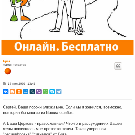
Брат
Администратор
С
17 ноя 2006, 13:43
о
о
б
щ
е
н
Сергей, Ваши пороки близки мне. Если бы я женился, возможно,
и
повторил бы многие из Ваших ошибок.
е
А Ваша Церковь - православная? Что-то в рассуждениях Вашей
жены показалось мне протестантским. Такая уверенная
"расшифровка" "сигналов" от Бога...