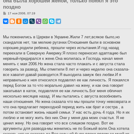
она была хорошей женой, только понял я это
поздно
С
17 ноя 2006, 07:19
о
о
б
щ
е
н
Мы поженились в Церкви в Украине.Жили 7 лет,всякое было,но
и
скандалов нет, так мелкие ругачки.Отношения были в основном
е
хорошие,родили ребенка, прошли через испытания.И год назад
переехали в Северную Америку.Я плохо переносил адаптацию был
нервный-придирался к жене.Она молилась и Господь начал меня
менять с мая 2006.Но жена стала часто плакать и с августа стала
говорить за развод. Мы отметили 8 лет и через неделю она сказала-
все хаватит-давай разводится.Я выходила замуж без любви.И я
неправильно к нея относился подавлял ее как личность. Я покаялся
перед Богом за то что морально давил на жену, и как она говорит
закатывал в каток, подавляля ее как личность.Бог меня обличил
несколько месяцев назад. И мы пытались с августа возобновить
наши отношения. Но жена сказала что мы прошли точку невозврата и
что она предлагает переходной период жить как брат и сестра , а
потом остановит жизнь нашей семьи. У нас есть дочь 4 года. Но я их
люблю и не могу жить без них.Они у меня два моих счастья. Я не
ценил жену. Но она говорит что все слишком поздно. Вот ее
аргументы для развода-мы женились не по Божьей воле.Она хотела
сказать нет,но сказала да.Все годы ей было плохо рядом со мной-из-