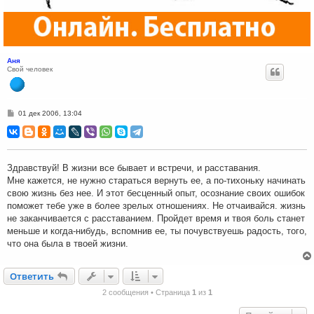
Аня
Свой человек
С
01 дек 2006, 13:04
о
о
б
щ
е
н
Здравствуй! В жизни все бывает и встречи, и расставания.
и
Мне кажется, не нужно стараться вернуть ее, а по-тихоньку начинать
е
свою жизнь без нее. И этот бесценный опыт, осознание своих ошибок
поможет тебе уже в более зрелых отношениях. Не отчаивайся. жизнь
не заканчивается с расставанием. Пройдет время и твоя боль станет
меньше и когда-нибудь, вспомнив ее, ты почувствуешь радость, того,
что она была в твоей жизни.
Ответить
О
т
в
е
т
и
т
ь
2 сообщения • Страница
1
из
1