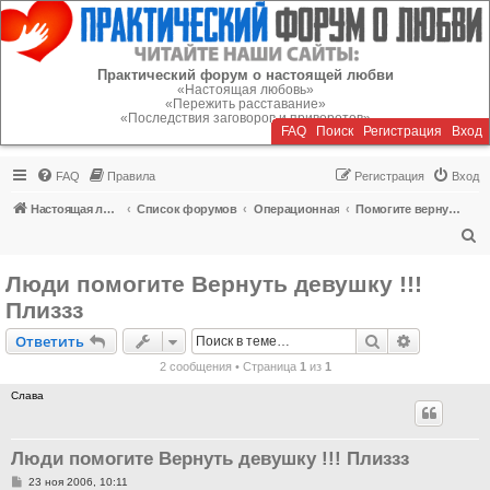
Регистрация
Практический форум о настоящей любви
«Настоящая любовь»
«Пережить расставание»
«Последствия заговоров и приворотов»
FAQ
Поиск
Р
е
г
и
с
т
р
а
ц
и
я
Вход
FAQ
Правила
Р
е
г
и
с
т
р
а
ц
и
я
Вход
Настоящая любовь
Список форумов
Операционная
Помогите вернуть или пережить расставание!
П
о
Люди помогите Вернуть девушку !!!
и
Плиззз
с
Ответить
Поиск
Расширен
О
т
в
е
т
и
т
ь
к
2 сообщения • Страница
1
из
1
Слава
Люди помогите Вернуть девушку !!! Плиззз
С
23 ноя 2006, 10:11