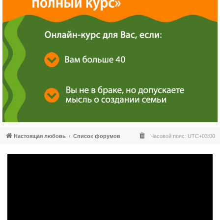
Настоящая любовь
Список форумов
Часовой пояс:
UTC+03:00