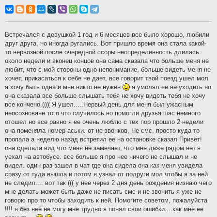
о
о
б
щ
е
н
Встречался с девушкой 1 год и 6 месяцев все было хорошо, любили
и
друг друга, но иногда ругались. Вот пришло время она стала какой-
е
то нервозной после очередной ссоры неопределенность длилась
около недели и вконец концов она сама сказала что больше меня не
любит, что с мой стороны одно непонимание, больше видеть меня не
хочет, прикасаться к себе не дает, все говорит твой поезд ушел мол
я хочу быть одна и мне никто не нужен
я умолял ее не уходить но
она сказала все больше слышать тебя не хочу видеть тебя не хочу
все кончено.(((( Я ушел.....Первый день для меня был ужасным
неосозноване того что случилось но помогли друзья шас немного
отошел но все равно я ее очень люблю с тех пор прошло 2 недели
она поменяла номер аськи. от не звонков, Не смс, просто куда-то
пропала а неделю назад встретил ее на остановке сказал Привет!
она сделала вид что меня не замечает, что мне даже рядом нет.я
уехал на автобусе. все больше я про нее ничего не слышал и не
видел. один раз зашел в чат где она сидела она как меня увидела
сразу от туда вышла и потом я узнал от подруги мол чтобы я за ней
не следил.... вот так ((( у нее через 2 дня день рождения низнаю чего
мне делать может быть даже не писать смс и не звонить я уже не
говорю про то чтобы заходить к ней. Помогите советом, пожалуйста
!!!! я без нее не могу мне трудно я понял свои ошибки....как мне ее