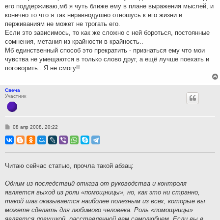
его поддерживаю,мб я чуть ближе ему в плане выражения мыслей, и
конечно то что я так неравнодушно отношусь к его жизни и
перживаниям не может не трогать его.
Если это зависимось, то как же сложно с ней бороться, постоянные
сомнения, метания из крайности в крайность..
Мб единственный способ это прекратить - признаться ему что мои
чувства не умещаются в только слово друг, а ещё лучше поехать и
поговорить.. Я не смогу!!
Свеча
Участник
С
08 апр 2008, 20:22
о
о
б
щ
е
н
Читаю сейчас статью, прочла такой абзац:
и
е
Одним из последствий отказа от руководства и контроля
является выход из роли «помощницы», но, как это ни странно,
такой шаг оказывается наиболее полезным из всех, которые вы
можете сделать для любимого человека. Роль «помощницы»
является ловушкой, расставленной вам самолюбием. Если вы в