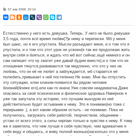
С
07 апр 2008, 20:14
о
о
б
щ
е
н
Естесственно у него есть девушка. Теперь. У него не было девушки
и
3,5 года, почти всё время любви(?)к нему и переписки. Мб у меня
е
был шанс, но я его упустила. Мысли разъедают меня, и о том что я
упустила, и о том что этот урок не усвоен(я так же продолжаю жить
внутри себя и бояться, и ждать что мб вот сейчас,ещё немного и он
сам напишет что ну хватит уже давай будем вместе),и о том что их
отношения тянутся,развиваются так медленно, что это у них не
любовь, что он её не любит а заблуждается, мб старается её
полюбить,привыкает к ней постепенно.Не знаю..Мне бы отпустить
эту ситуацию, клин клином-появился бы рядом человек
близкий(ближе его),или как-то иначе.Уже совсем неадекватна.Даже
опасаюсь за своё психическое и физическое здоровье.Наверное я
уже так запутала эту историю, что лучшим выходом из неё
действительно будет остывание к нему. Это я понимаю(но тоже с
перерыами..), а вот каким образом остыть - не понимаю. Пока не
получилось, загружать себя работой, творчеством, общением -
устаю от всего этого, а силы черпаю только в чувстве к нему. К тому
же я заметила, что чем лучше я себя чувствую, чем адекватнее я
себя веду и общаюсь, и живу полной жизнью(насколько это у меня