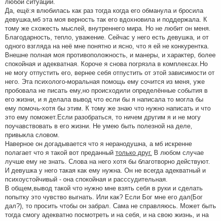
любой ситуации.
Да, ещё:я влюбилась как раз тогда когда его обманула и бросила
девушка,мб эта моя верность так его вдохновила и поддержала. К
тому же схожесть мыслей, внутреннего мира. Но не любит он меня.
Благодарность, тепло, уважение. Сейчас у него есть девушка, и от
одного взгляда на неё мне понятно и ясно, что я ей не конкурентка.
Внешне полная моя противоположность, и манеры, и характер, более
спокойная и адекватная. Короче я снова погрязла в комплексах.Но
не могу отпустить его, вернее себя отпустить от этой зависимости от
него. Эта психолого-моральная помощь ему сочится из меня, уже
пробовала не писать ему,но происходили определённые события в
его жизни, и я делала вывод что если бы я написала то могла бы
ему помочь-хотя бы этим. К тому же знаю что нужно написать и что
это ему поможет.Если разобраться, то ничем другим я и не могу
поучавствовать в его жизни. Не умею быть полезной на деле,
привыкла словом.
Наверное он догадывается что я неранодушна, а мб искренне
полагает что я такой вот преданный
только друг.
В любом случае
лучше ему не знать. Слова на него хотя бы благотворно действуют.
И девушка у него такая как ему нужна. Он не всегда адекватный и
психоустойчивый - она спокойная и расссудительная.
В общем,вывод такой что нужно мне взять себя в руки и сделать
попытку это чувство выгнать. Или как? Если Бог мне его дал(Бог
дал?), то просить чтобы он забрал. Сама не справляюсь. Может быть
тогда смогу адекватно посмотреть и на себя, и на свою жизнь, и на