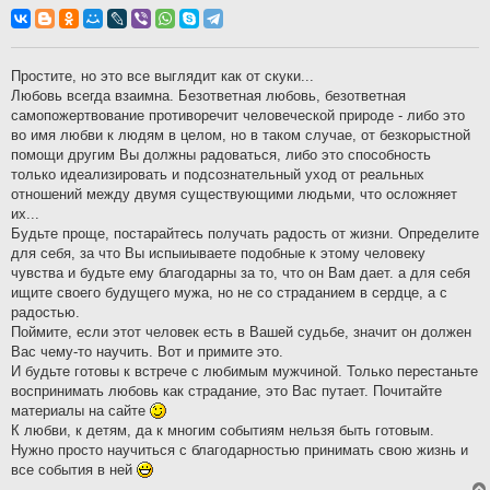
о
о
б
щ
е
н
Простите, но это все выглядит как от скуки...
и
Любовь всегда взаимна. Безответная любовь, безответная
е
самопожертвование противоречит человеческой природе - либо это
во имя любви к людям в целом, но в таком случае, от безкорыстной
помощи другим Вы должны радоваться, либо это способность
только идеализировать и подсознательный уход от реальных
отношений между двумя существующими людьми, что осложняет
их...
Будьте проще, постарайтесь получать радость от жизни. Определите
для себя, за что Вы испыиываете подобные к этому человеку
чувства и будьте ему благодарны за то, что он Вам дает. а для себя
ищите своего будущего мужа, но не со страданием в сердце, а с
радостью.
Поймите, если этот человек есть в Вашей судьбе, значит он должен
Вас чему-то научить. Вот и примите это.
И будьте готовы к встрече с любимым мужчиной. Только перестаньте
воспринимать любовь как страдание, это Вас путает. Почитайте
материалы на сайте
К любви, к детям, да к многим событиям нельзя быть готовым.
Нужно просто научиться с благодарностью принимать свою жизнь и
все события в ней