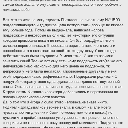
самом деле хотите ему помочь, отстранитесь от его проблем и
помогите себе.
Вот..это то чего не могу сделать.Пыталась не писать ему НИЧЕГО
поддерживающего и тд,прекращала всякую связь,вообще не писала
ему больше года. Потом не выдержала, написала «слова
поддержки» и некоторые мысли насчёт некоторых его ситуаций
которые произошли пока я не писала. Он был рад..Думал что я
исчезла,переменилась,мб перестала верить в него и его силы и
способности, а я оказывается «всё тот же друг»ему.У него тогда
действительно были трудности. У меня тоже. И как-то взаимно
занялись собой.Только вот ему есть кому поддержать его(та же его
девушка(не знаю насколько для него ценна её поддержка, тк
депрессия у него была неслабая..),проверенные друзья)а у меня
этой поддержки катастрофически мало. Поддержали родители.С
подругой,которая у меня одна-единственная,давно нет внутренней
связи. Остальные разъехались кто куда и переписка поверхностная.
К трудностям бытового характера добавлялись и переживания по
поводу нереализованности чувства.
Да, о том что я 4года люблю этого человека,не знает никто.
Родители догадывались(вернее знали, в самом начале моего
чувства прочли дневник и были по-моему немного в шоке..) но
думали что пройдёт,наверное уже уверены что прошло. ничего не
говорили и не говорят по этому поводу,всё молчаливо.Подруга тоже
смутно догадывалась. Но не могла,и не могу сказать кому-то что