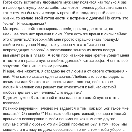
Готовность встретить
любимого
мужчину появится как только я раз
и навсегда отпущу
его
из себя. Если этот человек действительно не
тот с кем мы бы могли создать прочный и плодотворный союз по
жизни, то
желаю этой готовности к встрече с другим
! Но опять это
"если". Я неисправима?
Материалы с сайта скопировала себе, прочла две статьи, на
большее пока нет времени и сил. Хотя есть же время и силы сейчас
это строчить..Отговорки.Мб мне просто страшно знать правду.В
любом из случаев.Я ведь так уверена что это "истинная
непреходящая любовь",а развеивание замков из песка всегда
вызывает резь в глазах. А если прочитанное ещё крепче убедит меня
в том что я права и нужно любить дальше? Катастрофа. Я опять всё
запутала. Как жить с таким разумом..
И ещё, мне кажется, я страдаю не от любви а от своего отношения к
ней. Мне как-то сказал один старичок:"Любовь это всегда радость,
взаимная или безответная,простая или сложная,-всё это вне
любви.А человек сам решает как относиться к ней,несчастной
любовь делает сам человек."Это ведь так?
К детям нужно быть готовой в том плане что самой нужно стать
взрослее..
Истинно верующий человек не задаётся о том "как мог Бог такое мне
послать?! Он ошибся!" Называю себя христианкой, но вера в Божий
промысел исковеркана в моём понимании как и многое другое.
случае с этой любовью -то ли Божий промысел был в том чтобы мы
сошлись а я этому не дала свершиться, то ли в том чтобы уберечь