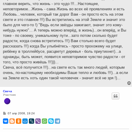
главное верить, что жизнь - это чудо !!!...Настоящее,
неповторимое...Жизнь - сама Жизнь во всех её проявлениях и есть
Любовь...человек, который так дорог Вам - он просто есть на этом
свете и это главное !!!) Вы встретились на этой Земле и значит это
было для чего-то !) "Ведь если звёзды зажигают, значит это кому-
нибудь нужно"... А теперь можно вперёд, в жизнь)...он вперёд, и Вы
тоже - по своему, уникальному пути...зато потом сколько будет
радости, когда снова встретитесь !!!) Вам столько всего будет
рассказать !!!) когда Вы улыбнётесь - просто прохожему на улице,
ребёнку в троллейбусе, расцветут деревья - боль приутихнет)...а
однажды, быть может, появится неповторимое чувство радости - от
того, что просто живёшь !!!)))...
Свеча, всё получится !!!)...на свете есть так много людей, которым
очень, по-настоящему необходимы Ваше тепло и любовь !!!)...а если
на Земле есть хоть один такой человечек - значит всё не зря !)...
Свеча
Участник
С
07 апр 2008, 19:24
о
о
б
щ
е