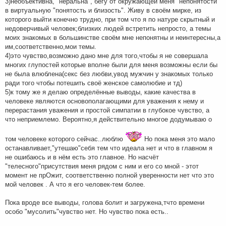
3)необъективна, "неральна", бегу от окружающей меня "непонятости"
в виртуальную "понятость и близость". Живу в своём мирке, из
которого выйти конечно трудно, при том что я по натуре скрытный и
недоверчивый человек;близких людей встретить непросто, а темы
моих знакомых в большинстве своём мне непонятны и неинтересны,а
им,соответственно,мои темы.
4)это чувство,возможно дано мне для того,чтобы я не совершала
многих глупостей которые вполне были для меня возможны если бы
не была влюблена(секс без любви,увод мужчин у знакомых только
ради того чтобы потешить своё женское самолюбие и тд)
5)к тому же я делаю определённые выводы, какие качества в
человеке являются основополагающими для уважения к нему и
перерастания уважения и простой симпатии в глубокое чувство, а
что неприемлемо. Вероятно,я действительно многое додумываю о
том человеке которого сейчас..люблю
Но пока меня это мало
останавливает,"утешаю"себя тем что идеала нет и что в главном я
не ошибаюсь и в нём есть это главное. Но насчёт
"телесного"присутствия меня рядом с ним и его со мной - этот
момент не прОжит, соответственно полной уверенности нет что это
мой человек . А что я его человек-тем более.
Пока вроде все выводы, голова болит и загружена,тчто времени
особо "мусолить"чувство нет. Но чувство пока есть..