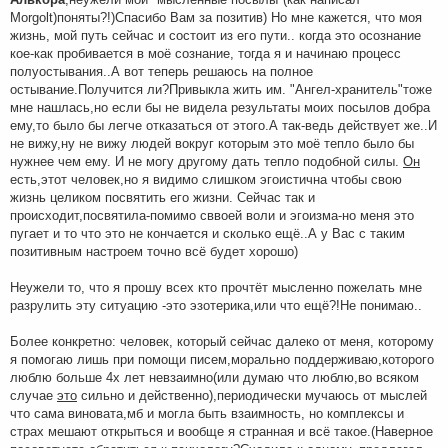
Morgolt)поняты?!)Спасибо Вам за позитив) Но мне кажется, что моя
жизнь, мой путь сейчас и состоит из его пути.. когда это осознание
кое-как пробивается в моё сознание, тогда я и начинаю процесс
полуостывания..А вот теперь решаюсь на полное
остывание.Получится ли?Привыкла жить им. "Ангел-хранитель"тоже
мне нашлась,но если бы не видела результаты моих посылов добра
ему,то было бы легче отказаться от этого.А так-ведь действует же..И
не вижу,ну не вижу людей вокруг которым это моё тепло было бы
нужнее чем ему. И не могу другому дать тепло подобной силы.
Он
есть,этот человек,но я видимо слишком эгоистична чтобы свою
жизнь целиком посвятить его жизни. Сейчас так и
происходит,посвятила-помимо сввоей воли и эгоизма-но меня это
пугает и то что это не кончается и сколько ещё..А у Вас с таким
позитивным настроем точно всё будет хорошо)
Неужели то, что я прошу всех кто прочтёт мысленно пожелать мне
разрулить эту ситуацию -это эзотерика,или что ещё?!Не понимаю..
Более конкретно: человек, который сейчас далеко от меня, которому
я помогаю лишь при помощи писем,морально поддерживаю,которого
люблю больше 4х лет невзаимно(или думаю что люблю,во всяком
случае
это
сильно и действенно),периодически мучаюсь от мыслей
что сама виновата,мб и могла быть взаимность, но комплексы и
страх мешают открыться и вообще я странная и всё такое.(Наверное