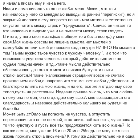
я начала писать ему и из-за него.
Ива
,я и сама писала что он не любит меня. Может, что-то и
начиналось у него ко мне(делаю выводы из ранней "переписки"), но я
закрытый человек и ему непросто понять мои мотивы и естественно
он устал читать между строк и "придумывать". Сейчас он читает то
что написано и видимо уже и не пытается между строк глядеть.
В итоге, у него своя жизнь(как в общем-то и была всегда),у меня
своя.Моя жизнь совсем не лишена смысла,нет мыслей о
самоубийстве или такой депрессии когда внутри НИЧЕГО.Но мысли о
том "зачем нужно такое чувство к чужому человеку,", и о том что
возможно я упустила человека который действительно мне по
судьбе предназначен, и тд..-такие мысли действительно
обессиливают до того что мозг и психика бунтуют и почти
отключаются.И такие "напряжённые страдания"вовсе не считаю
проявлением любви,а напротив что это мешает любви действовать и
благоторно влиять на мою жизнь, и на его, всё же я отдаю ему своё
тепло,пусть на расстоянии. Недавно пришла мысль, что моя любовь
к нему-она не моя, она его,отдаю ему всю.А мне возвращается его
благодарность,и наверное действительно большего не будет,и не
было бы.
Может быть,стОило бы погасить не чувство, а отпустить
переживания что он не со мной, и оставить всё как есть, чувствовать
то что чувствую и пусть всё так продолжается хоть всю жизнь? Но
как же семья, мне уже не 16 и не 20 мне 25!ведь не могу же я всю
жизнь прожить строча письмена? К тому же действительно не я одна