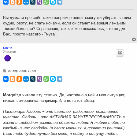
о
б
щ
е
н
Вы думали про себя такие например вещи: смогу ли убирать за ним
и
судно, рвоту, не спать ночами, если он станет на время лежачим
е
тяжелобольным? Спрашиваю, так как мне показалось, что он для
Вас, просто навсего - "муза".
Свеча
Участник
С
08 апр 2008, 19:09
о
о
б
щ
е
н
Morgolt
,я читала эту статью. Да, частично в ней и моя ситуация;
и
низкая самооценка например.Или вот этот абзац:
е
Настоящая Любовь − это светлое, радостное, позитивное
чувство. Любовь − это АKТИВНАЯ ЗАИНТЕРЕСОВАННОСТЬ в
жизни и свободном развитии объекта любви. Я люблю тебя, но
каждый из нас свободен (в своих мнениях, в принятии решений).
Если тебе будет лучше без меня, я пойму и отпущу тебя с