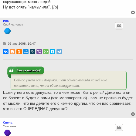
окружающих меня людей.
Ну вот опять "намылила". [/b]
Ива
Свой человек
С
07 апр 2008, 19:47
о
о
б
щ
е
н
и
Свеча писал(а):
е
Сейчас у него есть девушка, и от одного взгляда на неё мне
понятно и ясно, что я ей не конкурентка.
Если у него есть девушка, то о чем может быть речь? Даже если он
ее бросит и будет с вами (что маловероятно) - вам не противно будет
от мысли, что вы делите его с кем-то другим, что он вас сравнивает,
что вы его ОЧЕРЕДНАЯ девушка?
Свеча
Участник