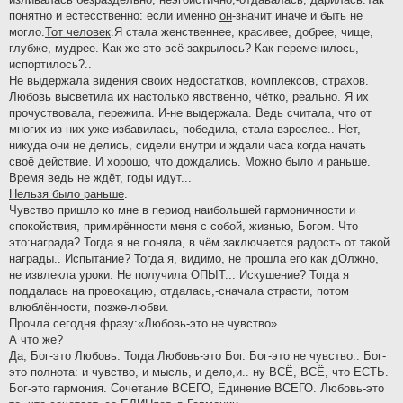
понятно и естесственно: если именно
он
-значит иначе и быть не
могло.
Тот человек
.Я стала женственнее, красивее, добрее, чище,
глубже, мудрее. Как же это всё закрылось? Как переменилось,
испортилось?..
Не выдержала видения своих недостатков, комплексов, страхов.
Любовь высветила их настолько явственно, чётко, реально. Я их
прочуствовала, пережила. И-не выдержала. Ведь считала, что от
многих из них уже избавилась, победила, стала взрослее.. Нет,
никуда они не делись, сидели внутри и ждали часа когда начать
своё действие. И хорошо, что дождались. Можно было и раньше.
Время ведь не ждёт, годы идут...
Нельзя было раньше
.
Чувство пришло ко мне в период наибольшей гармоничности и
спокойствия, примирённости меня с собой, жизнью, Богом. Что
это:награда? Тогда я не поняла, в чём заключается радость от такой
награды.. Испытание? Тогда я, видимо, не прошла его как дОлжно,
не извлекла уроки. Не получила ОПЫТ... Искушение? Тогда я
поддалась на провокацию, отдалась,-сначала страсти, потом
влюблённости, позже-любви.
Прочла сегодня фразу:«Любовь-это не чувство».
А что же?
Да, Бог-это Любовь. Тогда Любовь-это Бог. Бог-это не чувство.. Бог-
это полнота: и чувство, и мысль, и дело,и.. ну ВСЁ, ВСЁ, что ЕСТЬ.
Бог-это гармония. Сочетание ВСЕГО, Единение ВСЕГО. Любовь-это