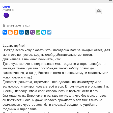
Свеча
Участник
С
10 апр 2008, 14:03
о
о
б
щ
е
н
Здравствуйте!
и
Прежде всего хочу сказать что благодарна Вам за каждый ответ, для
е
меня это не пустое, ход мыслей действительно меняется.
Для начала я начинаю понимать, что:
1)это чувство очень подпитывает мою гордыню и тщеславие(вот я
какая,на такие чувства способна,на такую заботу прямо до
самозабвения, и так действенно помогаю любимому, и молитвы мои
исполняются и тд.)
2)перфекционистка, стремлюсь всё сделать по максимуму и по
возможности контролировать всё и вся. В том числе и его жизнь.Так
и есть,- переоцениваю свои способности и возможности и его
благодарность. Впрочем,я и раньше понимала что без моих словес
он проживёт и очень даже неплохо проживёт.А вот мне тяжко не
реализовыть чувство хотя бы в словах.И заодно не удобрять
гордыню и тщеславие..