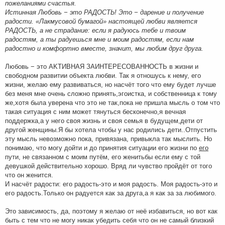
пожеланиями счастья.
Истинная Любовь − это РАДОСТЬ! Это − дарение и получение
радости. «Лакмусовой бумагой» настоящей любви является
РАДОСТЬ, а не страдание: если я радуюсь тебе и твоим
радостям, а ты радуешься мне и моим радостям, если нам
радостно и комфортно вместе, значит, мы любим друг друга.
Любовь − это АKТИВНАЯ ЗАИНТЕРЕСОВАННОСТЬ в жизни и
свободном развитии объекта любви. Так я отношусь к нему, его
жизни, желаю ему развиваться, но насчёт того что ему будет лучше
без меня мне очень сложно принять,эгоистка, и собственница к тому
же,хотя была уверена что это не так,пока не пришла мысль о том что
такая ситуация с ним может тянуться бесконечно,я вечная
поддержка,а у него своя жизнь и своя семья в будущем,дети от
другой женщины.Я бы хотела чтобы у нас родились дети..Отпустить
эту мысль невозможно пока, привязана, привыкла так мыслить. Но
понимаю, что могу дойти и до принятия ситуации его жизни по
его
пути, не связанном с моим путём, его женитьбы если ему с той
девушкой действительно хорошо. Вряд ли чувство пройдёт от того
что он женится.
И насчёт радости: его радость-это и моя радость. Моя радость-это и
его радость.Только он радуется как за друга,а я как за за любимого.
Это зависимость, да, поэтому я желаю от неё избавиться, но вот как
быть с тем что не могу никак убедить себя что он не самый близкий