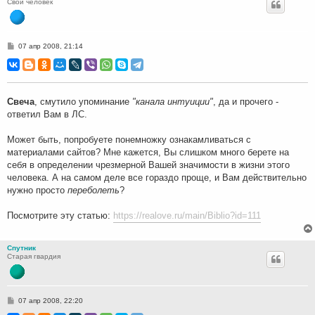
Свой человек
С
07 апр 2008, 21:14
о
о
б
щ
е
н
Свеча
, смутило упоминание
"канала интуиции"
, да и прочего -
и
ответил Вам в ЛС.
е
Может быть, попробуете понемножку ознакамливаться с
материалами сайтов? Мне кажется, Вы слишком много берете на
себя в определении чрезмерной Вашей значимости в жизни этого
человека. А на самом деле все гораздо проще, и Вам действительно
нужно просто
переболеть
?
Посмотрите эту статью:
https://realove.ru/main/Biblio?id=111
Спутник
Старая гвардия
С
07 апр 2008, 22:20
о