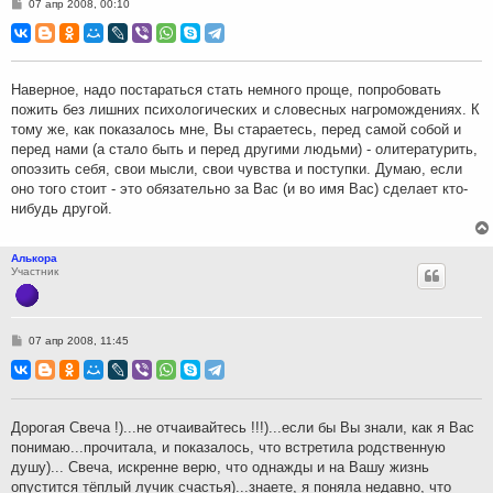
С
07 апр 2008, 00:10
о
о
б
щ
е
н
Наверное, надо постараться стать немного проще, попробовать
и
пожить без лишних психологических и словесных нагромождениях. К
е
тому же, как показалось мне, Вы стараетесь, перед самой собой и
перед нами (а стало быть и перед другими людьми) - олитературить,
опоэзить себя, свои мысли, свои чувства и поступки. Думаю, если
оно того стоит - это обязательно за Вас (и во имя Вас) сделает кто-
нибудь другой.
Алькора
Участник
С
07 апр 2008, 11:45
о
о
б
щ
е
н
Дорогая Свеча !)...не отчаивайтесь !!!)...если бы Вы знали, как я Вас
и
понимаю...прочитала, и показалось, что встретила родственную
е
душу)... Свеча, искренне верю, что однажды и на Вашу жизнь
опустится тёплый лучик счастья)...знаете, я поняла недавно, что