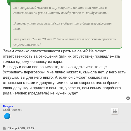
е
но я закрытый человек и ему непросто понять мои мотивы и
естественно он устал читать между строк и "придумывать".
В итоге, у него своя жизнь(как в общем-то и была всегда),у меня
своя.
мне уже не 16 и не 20 мне 25!ведь не могу же я всю жизнь прожить
строча письмена?
Зачем столько ответственности брать на себя? Не может
ответственность за отношения (или их отсутствие) принадлежать
только одному человеку из пары.
Вы ведь и сами все понимаете, только ждете чего-то еще.
Устраивать переговоры, мне лично кажется, смысла нет, у него есть
девушка, вы для него никто. А если он сможет совместить
отношения с вами и девушку, или если он скоропостижно бросит
свою девушку и придет к вам - то, уверена, вам самим подобного
рода человек (предатель) не нужен будет
Радуга
Свой человек
С
09 апр 2008, 23:22