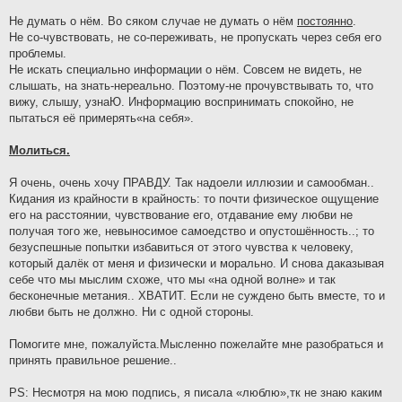
Не думать о нём. Во сяком случае не думать о нём
постоянно
.
Не со-чувствовать, не со-переживать, не пропускать через себя его
проблемы.
Не искать специально информации о нём. Совсем не видеть, не
слышать, на знать-нереально. Поэтому-не прочувствывать то, что
вижу, слышу, узнаЮ. Информацию воспринимать спокойно, не
пытаться её примерять«на себя».
Молиться.
Я очень, очень хочу ПРАВДУ. Так надоели иллюзии и самообман..
Кидания из крайности в крайность: то почти физическое ощущение
его на расстоянии, чувствование его, отдавание ему любви не
получая того же, невыносимое самоедство и опустошённость..; то
безуспешные попытки избавиться от этого чувства к человеку,
который далёк от меня и физически и морально. И снова даказывая
себе что мы мыслим схоже, что мы «на одной волне» и так
бесконечные метания.. ХВАТИТ. Если не суждено быть вместе, то и
любви быть не должно. Ни с одной стороны.
Помогите мне, пожалуйста.Мысленно пожелайте мне разобраться и
принять правильное решение..
PS: Несмотря на мою подпись, я писала «люблю»,тк не знаю каким