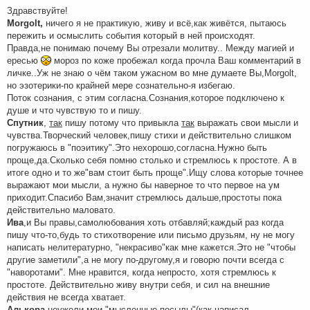
н
Здравствуйте!
и
Morgolt,
ничего я не практикую, живу и всё,как живётся, пытаюсь
е
пережить и осмыслить события который в ней происходят.
Правда,не понимаю почему Вы отрезали молитву.. Между магией и
ересью
мороз по коже пробежал когда прочла Ваш комментарий в
личке..Уж не знаю о чём таком ужасном во мне думаете Вы,Morgolt,
но эзотерики-по крайней мере сознательно-я избегаю.
Поток сознания, с этим согласна.Сознания,которое подключено к
душе и что чувствую то и пишу.
Спутник
,
так
пишу потому что привыкла
так
выражать свои мысли и
чувства.Творческий человек,пишу стихи и действительно слишком
погружаюсь в "поэитику".Это нехорошо,согласна.Нужно быть
проще,да.Сколько себя помню столько и стремлюсь к простоте. А в
итоге одно и то же"вам стоит быть проще".Ищу слова которые точнее
выражают мои мысли, а нужно бы наверное то что первое на ум
приходит.Спасибо Вам,значит стремлюсь дальше,простоты пока
действительно маловато.
Ива
,и Вы правы,самолюбования хоть отбавляй;каждый раз когда
пишу что-то,будь то стихотворение или письмо друзьям, ну не могу
написать нелитературно, "некрасиво"как мне кажется.Это не "чтобы
другие заметили",а не могу по-другому,я и говорю почти всегда с
"наворотами". Мне нравится, когда непросто, хотя стремлюсь к
простоте. Действительно живу внутри себя, и сил на внешние
действия не всегда хватает.
Алькора
,неужели мои "мысленные посылы"(как написал