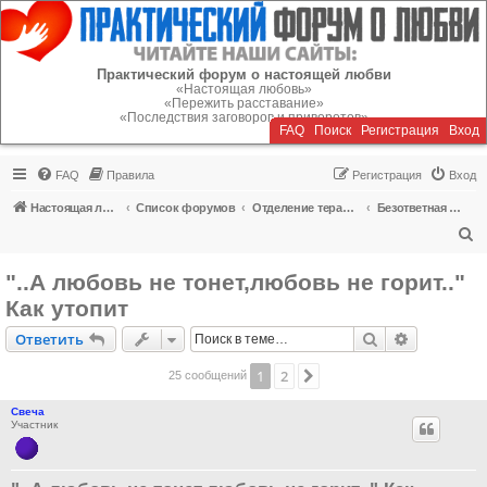
Регистрация
Практический форум о настоящей любви
«Настоящая любовь»
«Пережить расставание»
«Последствия заговоров и приворотов»
FAQ
Поиск
Р
е
г
и
с
т
р
а
ц
и
я
Вход
FAQ
Правила
Р
е
г
и
с
т
р
а
ц
и
я
Вход
Настоящая любовь
Список форумов
Отделение терапии
Безответная любовь, одиночество
П
о
"..А любовь не тонет,любовь не горит.."
и
Как утопит
с
Ответить
Поиск
Расширен
О
т
в
е
т
и
т
ь
к
1
2
След.
25 сообщений
Свеча
Участник