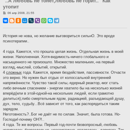
"..А любовь не тонет,любовь не горит.." Как
утопит
С
06 апр 2008, 21:55
о
о
б
щ
е
н
История не нова, но желание выговориться сильнО. Это вроде
и
психотерапии..
е
4 года. Кажется, что прошла целая жизнь. Отдельная жизнь в моей
жизни. Наполненная. Хотя-видимость-ничего глобального и
насыщенного не произошло. Множество маленьких,-на первый
взгляд,-мыслей, событий, открытий.
4
сложных
года. Кажется, время бездействия, пассивности. Отчасти
это верно. Но нужен был отдых от колоссальной внутренней
напряжённости. Чувство такой силы,-ядерный реактор,-мог стать
либо вечным спасением - энергии хватило бы на несколько жизней
вперёд(или в этой-одной-на нескольких людей, если грамотно
делиться);либо смертельным ядом, радиацией, разъедающей душу,
дух, тело, судьбу...Всё зависит от того, как распорядиться таким
зарядом.
Неготовность?..Бог не даёт не по силам. Значит, была готова. Но-
Господи!-почему ОН?!..
4 года. Те же вопросы. Первый год-почти безвопросный,-любовь
изливалась безраздельно, неэгоистично,-отдавалась, дарилась.Так