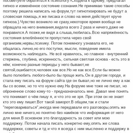
посоветуете обратиться к психологу?Сходила к одному, предлагал
гипноз и изменённое состояние сознания.Не принимаю такие способы
поэтому решила написать на форум,тут гипнотизировать не будут а
словесная помощь,я же писака и слово на меня действует круче
гипноза.).Чувство возникло не сразу,некоторое время вообще не
обращала на него внимания,видела всего 2 раза и ничего,даже не
понравился.А позже,не видя а слыша,любилась.Всю напряжённость
состояния влюблённости пропустила через свой
организим,нервы,психику. Потом понемногу узнавала его, не
общалась лично,но его поступки, мысли, поведение имела
возможность наблюдать. Не всё нравилось, но главное - внутренний
стержень, глубина, искренность, сильная светлая основа - есть это в
нём; конечно разные периоды у него бывают,не
святой,ошибается,человек как все.Но не как все.Если бы можно
было полюбить любого-было бы проще жить.Он в другом городе, и
стала ему писать на форум сайта где он бывал,но не лично ему а как
бы со всеми, но то что нужно ему.На форуме мне тоже не писал, но
оброненное слово кому-то - предназначалось мне. Давал мне понять
что понимает о чём пишу я, и что это не зря. При этом он не знает
кто это ему пишет.Вот такой заморот.В общем,так и стали
"переговариваться",иногда мне передавали его разговоры,опять же
лично мне ничего,но понятно без намёков что информация от него
для меня.В основном это благодарность за совет или мою
поддержку. Потом начала писать конкретно ему,опять же слова
поддержки, советы и тд и что я всегда с ним мысленно и поддержу в