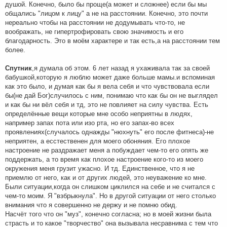
душой. Конечно, было бы проще(а может и сложнее) если бы мы
общались "лицом к лицу" а не на расстоянии. Конечно, это почти
нереально чтобы на расстоянии не додумывать что-то, не
воображать, не гипертрофировать свою значимость и его
благодарность. Это в моём характере и так есть,а на расстоянии тем
более.
Спутник
,я думала об этом. 6 лет назад я ухаживала так за своей
бабушкой,которую я люблю может даже больше мамы.и вспоминая
как это было, и думая как бы я вела себя и что чувствовала если
бы(не дай Бог)случилось с ним, понимаю что как бы он не выглядел
и как бы ни вёл себя и тд, это не повлияет на силу чувства. Есть
определённые вещи которые мне особо неприятны в людях,
например запах пота или изо рта, но его запах-во всех
проявлениях(случалось однажды "нюхнуть" его после фитнеса)-не
неприятен, а есстественен для моего обоняния. Его плохое
настроение не раздражает меня а побуждает чем-то его опять же
поддержать, а то время как плохое настроение кого-то из моего
окружения меня грузит ужасно. И тд. Единственное, что я не
приемлю от него, как и от других людей, это неуважение ко мне.
Были ситуации,когда он слишком циклился на себе и не считался с
чем-то моим. Я "взбрыкнула". Но в другой ситуации от него столько
внимания что я совершенно не держу и не помню обид.
Насчёт того что он "муз", конечно согласна; но в моей жизни была
страсть и то какое "творчество" она вызывала несравнима с тем что