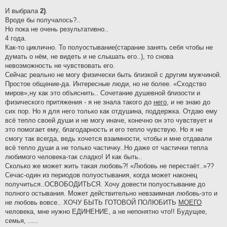
И выбрала
2)
.
Вроде бы получалось?..
Но пока не очень результативно..
4 года.
Как-то циклично. То полуостывание(старание занять себя чтобы не
думать о нём, не видеть и не слышать его..), то снова
невозможность не чувствовать его.
Сейчас реально не могу физически быть близкой с другим мужчиной.
Простое общение-да. Интересные люди, но не более. «Сходство
миров»,ну как это объяснить.. Сочетание душевной близости и
физического притяжения - я не знала такого до
него
, и не знаю до
сих пор. Но я для него только как отдушина, поддержка. Отдаю ему
всё тепло своей души и не могу иначе, конечно он это чувствует и
это помогает ему, благодарность и его тепло чувствую. Но я не
смогу так всегда, ведь хочется взаимности, чтобы и мне отдавали
всё тепло души а не только частичку..Но даже от частички тепла
любимого человека-так сладко! И как быть..
Сколько же может жить такая любовь?! «Любовь не перестаёт..»??
Сечас-один из периодов полуостывания, когда может наконец
получиться..ОСВОБОДИТЬСЯ. Хочу довести полуостывание до
полного остывания. Может действительно невзаимная любовь-это и
не любовь вовсе.. ХОЧУ БЫТЬ ГОТОВОЙ ПОЛЮБИТЬ
МОЕГО
человека, мне нужно ЕДИНЕНИЕ, а не непонятно что!! Будущее,
семья, .....