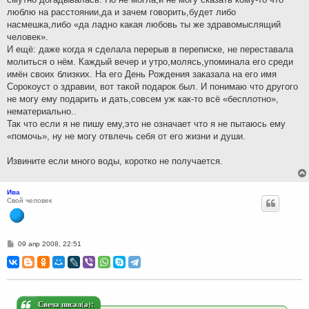
люблю на расстоянии,да и зачем говорить,будет либо
насмешка,либо «да ладно какая любовь ты же здравомыслящий
человек».
И ещё: даже когда я сделала перерыв в переписке, не переставала
молиться о нём. Каждый вечер и утро,молясь,упоминала его среди
имён своих близких. На его День Рождения заказала на его имя
Сорокоуст о здравии, вот такой подарок был. И понимаю что другого
не могу ему подарить и дать,совсем уж как-то всё «бесплотно»,
нематериально..
Так что если я не пишу ему,это не означает что я не пытаюсь ему
«помочь», ну не могу отвлечь себя от его жизни и души.
Извините если много воды, коротко не получается.
Ива
Свой человек
С
09 апр 2008, 22:51
о
о
б
щ
е
н
и
Свеча писал(а):