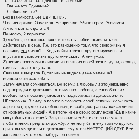
то, что сочетает, со-ЕДИНяет,-в Гармонии.
...Где же это Единение?..
...Любовь ли это?..
Без взаимности, без ЕДИНЕНИЯ..
Я её испортила. Опустила. Не приняла. Убила горем. Эгоизмом.
А что я могла сделать?!
По-моему, 2 варианта:
1)
любить, не пытаясь препятствовать любви, позволить ей
действовать в себе. Т.е. это равноценно тому, что свою жизнь я
посвящу
его
жизни?!.. Ведь войти в жизнь другого мужчины, и
впустить в свою жизнь другого-не смогу. А
он
-чужой...
2)
всеми способами и силами изгонять из своей жизни, души, сердца,
головы, тела это чувство.
Сначала я выбрала
1)
, так как не видела даже малейшей
возможности разлюбить.
Затем начала сомневаться. Во всём.: а любовь ли это(неизменно
подтверждая и доказывая, что-
именно
любовь); а способна ли я
вообще на отношения(неизменно подтверждая и доказывая,что
НЕспособна. В силу, а вернее в слабость своей психики, сложность
характера, трудности с общением, и вообще«странности»и«отличия
от нормальных людей».А в итоге- из-за своих комплексов.)Да и какие
могут быть отношения? Запутывание и себя, и его;он не может
любить меня, предлагая дружбу; я не могу быть ему только другом,
при этом убедительно доказывая ему что я-НАСТОЯЩИЙ ДРУГ. Всё
же надеясь что когда-нибудь..он поймёт..