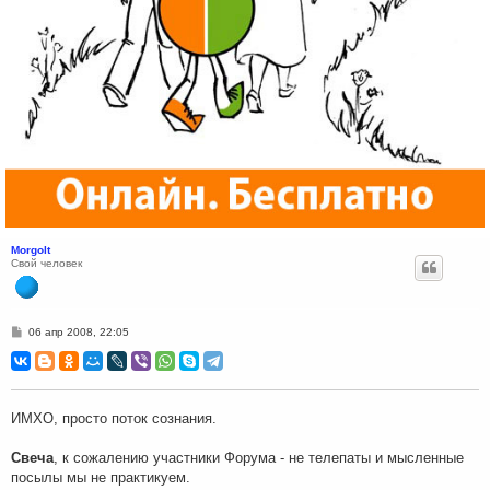
Morgolt
Свой человек
С
06 апр 2008, 22:05
о
о
б
щ
е
н
ИМХО, просто поток сознания.
и
е
Свеча
, к сожалению участники Форума - не телепаты и мысленные
посылы мы не практикуем.