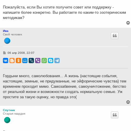
Пожалуйста, если Вы хотите получите совет или поддержку -
напишите более конкретно. Вы работаете по каким-то эзотерическим
методикам?
Ива
Свой человек
С
06 апр 2008, 22:07
о
о
б
щ
е
н
Гордыни много, самолюбования... А жизнь (настоящие события,
и
настоящие, земные, не придуманные, не эйфорические чувства) тем
е
временем проходит мимо. Самозабвение, самоуничтожение, бегство
от реальной жизни и возможности создать нормальную семью. Уж
простите за такую оценку, но правда это(
Спутник
Старая гвардия