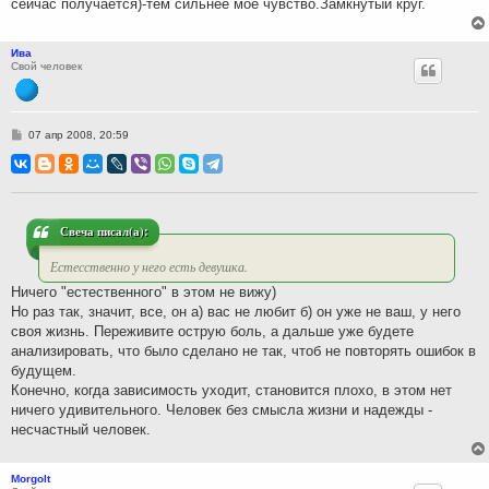
сейчас получается)-тем сильнее моё чувство.Замкнутый круг.
Ива
Свой человек
С
07 апр 2008, 20:59
о
о
б
щ
е
н
и
Свеча писал(а):
е
Естесственно у него есть девушка.
Ничего "естественного" в этом не вижу)
Но раз так, значит, все, он а) вас не любит б) он уже не ваш, у него
своя жизнь. Переживите острую боль, а дальше уже будете
анализировать, что было сделано не так, чтоб не повторять ошибок в
будущем.
Конечно, когда зависимость уходит, становится плохо, в этом нет
ничего удивительного. Человек без смысла жизни и надежды -
несчастный человек.
Morgolt