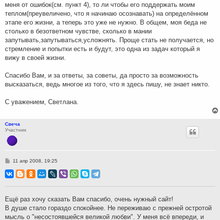
меня от ошибок(см. пункт 4), то ли чтобы его поддержать моим
теплом(преувеличено, что я начинаю осознавать) на определённом
этапе его жизни, а теперь это уже не нужно. В общем, моя беда не
столько в безответном чувстве, сколько в мании
запутывать,запутываться,усложнять. Проще стать не получается, но
стремление и попытки есть и будут, это одна из задач который я
вижу в своей жизни.
Спасибо Вам, и за ответы, за советы, да просто за возможность
высказаться, ведь многое из того, что я здесь пишу, не знает никто.
С уважением, Светлана.
Свеча
Участник
С
11 апр 2008, 19:25
о
о
б
щ
е
н
Ещё раз хочу сказать Вам спасибо, очень нужный сайт!
и
В душе стало гораздо спокойнее. Не переживаю с прежней остротой
е
мысль о "несостоявшейся великой любви". У меня всё впереди, и