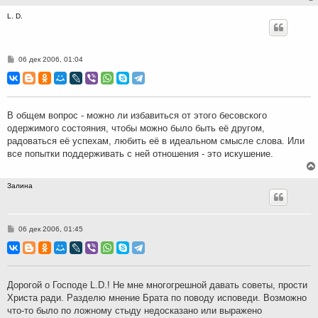
L. D.
С
06 дек 2006, 01:04
о
о
б
щ
е
н
В общем вопрос - можно ли избавиться от этого бесовского
и
одержимого состояния, чтобы можно было быть её другом,
е
радоваться её успехам, любить её в идеальном смысле слова. Или
все попытки поддерживать с ней отношения - это искушение.
Залина
С
06 дек 2006, 01:45
о
о
б
щ
е
н
Дорогой о Господе L.D.! Не мне многогрешной давать советы, прости
и
Христа ради. Разделю мнение Брата по поводу исповеди. Возможно
е
что-то было по ложному стыду недосказано или выражено