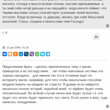
и
кое-кого. отсюда и мысли всякие плохие, кое-кем навязываемые. а
е
ты знай себе читай дальше и не смущайся. когда кое-кто поймет, что
такими мыслями только способствует усилению твоей молитвы,
отступит. Когда встретишь ту девушку, молись про себя Иисусовой
молитвой. Спаси, сохрани и благослови тебя Господь!
L. D.
С
12 дек 2006, 01:20
о
о
б
щ
е
н
Предложение брату - сделать прилепленную тему о магии,
и
приворотах и их последствиях... так чтобы поисковые системы это
е
хорошо находили... для именно тех кто в отчаянии ищет по
интернету магов, например, для того чтобы оккультным способом
воздеиствовать на предмет их страсти. Я думаю если найдется
несколько плохих историй, подобной моей, то эффект будет очень
положительный. Во всяком случае лично мне будет лучше т.к. кто
будет это читать будет приносить луч света. Если нужно я могу туда
написать поподробнее...