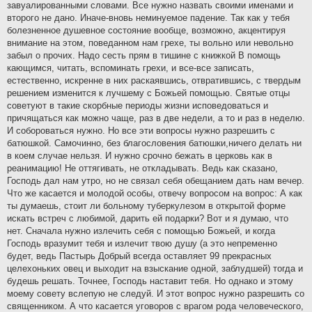
завуалированными словами. Все нужно назвать своими именами и
второго не дано. Иначе-вновь неминуемое падение. Так как у тебя
болезненное душевное состояние вообще, возможно, акцентируя
внимание на этом, поведанном нам грехе, ты вольно или невольно
забыл о прочих. Надо сесть прям в тишине с книжкой В помощь
кающимся, читать, вспоминать грехи, и все-все записать,
естественно, искренне в них раскаявшись, отвратившись, с твердым
решением изменится к лучшему с Божьей помощью. Святые отцы
советуют в такие скорбные периоды жизни исповедоваться и
причящаться как можно чаще, раз в две недели, а то и раз в неделю.
И собороваться нужно. Но все эти вопросы нужно разрешить с
батюшкой. Самочинно, без благословения батюшки,ничего делать ни
в коем случае нельзя. И нужно срочно бежать в церковь как в
реанимацию! Не оттягивать, не откладывать. Ведь как сказано,
Господь дал нам утро, но не связал себя обещанием дать нам вечер.
Что же касается и молодой особы, отвечу вопросом на вопрос: А как
ты думаешь, стоит ли больному туберкулезом в открытой форме
искать встреч с любимой, дарить ей подарки? Вот и я думаю, что
нет. Сначала нужно излечить себя с помощью Божьей, и когда
Господь вразумит тебя и излечит твою душу (а это непременно
будет, ведь Пастырь Добрый всегда оставляет 99 прекрасных
целехоньких овец и выходит на взыскание одной, заблудшей) тогда и
будешь решать. Точнее, Господь наставит тебя. Но однако и этому
моему совету вслепую не следуй. И этот вопрос нужно разрешить со
священником. А что касается уговоров с врагом рода человеческого,