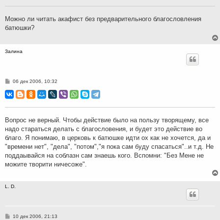
щ
е
н
Можно ли читать акафист без предварительного благословления
и
батюшки?
е
Залина
С
06 дек 2006, 10:32
о
о
б
щ
е
н
Вопрос не верный. Чтобы действие было на пользу творящему, все
и
надо стараться делать с благословения, и будет это действие во
е
благо. Я понимаю, в церковь к батюшке идти ох как не хочется, да и
"времени нет", "дела", "потом","я пока сам буду спасаться"..и т.д. Не
поддаывайся на соблазн сам знаешь кого. Вспомни: "Без Мене не
можите творити ничесоже".
L. D.
С
10 дек 2006, 21:13