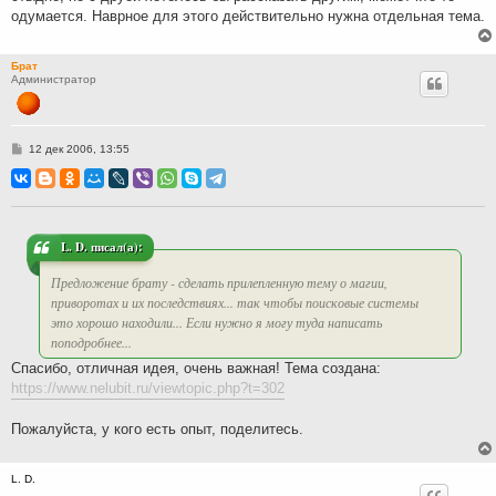
одумается. Наврное для этого действительно нужна отдельная тема.
Брат
Администратор
С
12 дек 2006, 13:55
о
о
б
щ
е
н
и
L. D. писал(а):
е
Предложение брату - сделать прилепленную тему о магии,
приворотах и их последствиях... так чтобы поисковые системы
это хорошо находили... Если нужно я могу туда написать
поподробнее...
Спасибо, отличная идея, очень важная! Тема создана:
https://www.nelubit.ru/viewtopic.php?t=302
Пожалуйста, у кого есть опыт, поделитесь.
L. D.