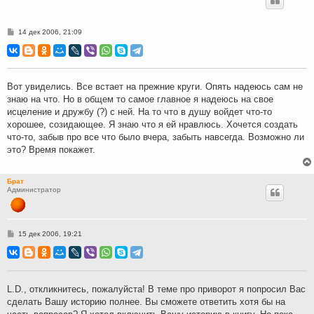
С
14 дек 2006, 21:09
о
о
б
щ
е
н
Вот увиделись. Все встает на прежние круги. Опять надеюсь сам не
и
знаю на что. Но в общем то самое главное я надеюсь на свое
е
исцеление и дружбу (?) с ней. На то что в душу войдет что-то
хорошее, созидающее. Я знаю что я ей нравлюсь. Хочется создать
что-то, забыв про все что было вчера, забыть навсегда. Возможно ли
это? Время покажет.
Брат
Администратор
С
15 дек 2006, 19:21
о
о
б
щ
е
н
L.D., откликнитесь, пожалуйста! В теме про приворот я попросил Вас
и
сделать Вашу историю полнее. Вы сможете ответить хотя бы на
е