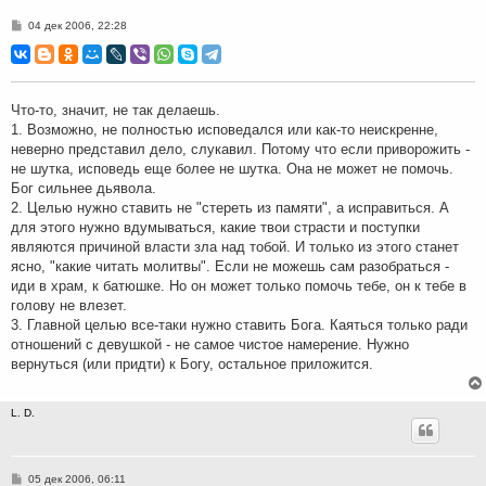
С
04 дек 2006, 22:28
о
о
б
щ
е
н
Что-то, значит, не так делаешь.
и
1. Возможно, не полностью исповедался или как-то неискренне,
е
неверно представил дело, слукавил. Потому что если приворожить -
не шутка, исповедь еще более не шутка. Она не может не помочь.
Бог сильнее дьявола.
2. Целью нужно ставить не "стереть из памяти", а исправиться. А
для этого нужно вдумываться, какие твои страсти и поступки
являются причиной власти зла над тобой. И только из этого станет
ясно, "какие читать молитвы". Если не можешь сам разобраться -
иди в храм, к батюшке. Но он может только помочь тебе, он к тебе в
голову не влезет.
3. Главной целью все-таки нужно ставить Бога. Каяться только ради
отношений с девушкой - не самое чистое намерение. Нужно
вернуться (или придти) к Богу, остальное приложится.
L. D.
С
05 дек 2006, 06:11