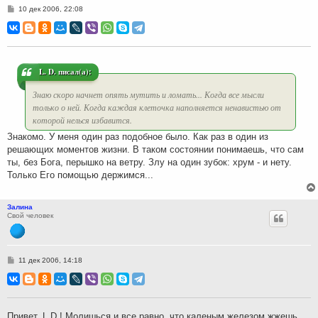
С
10 дек 2006, 22:08
о
о
б
щ
е
н
и
L. D. писал(а):
е
Знаю скоро начнет опять мутить и ломать... Когда все мысли
только о ней. Когда каждая клеточка наполняется ненавистью от
которой нелься избавится.
Знакомо. У меня один раз подобное было. Как раз в один из
решающих моментов жизни. В таком состоянии понимаешь, что сам
ты, без Бога, перышко на ветру. Злу на один зубок: хрум - и нету.
Только Его помощью держимся...
Залина
Свой человек
С
11 дек 2006, 14:18
о
о
б
щ
е
н
Привет, L.D.! Молишься и все равно, что каленым железом жжешь