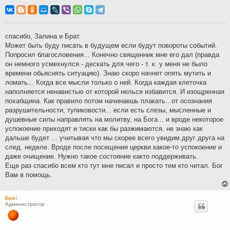
о
о
б
щ
е
н
спасибо, Залина и Брат.
и
Может быть буду писать в будущем если будут повороты событий.
е
Попросил благословения... Конечно священник мне его дал (правда
он немного усмехнулся - дескать для чего - т. к. у меня не было
времени обьяснять ситуацию). Знаю скоро начнет опять мутить и
ломать... Когда все мысли только о ней. Когда каждая клеточка
наполняется ненавистью от которой нелься избавится. И изощренная
похабщина. Как правило потом начинаешь плакать...от осознания
разрушительности, тупиковости... если есть слезы, мысленные и
душевные силы направлять на молитву, на Бога... и вроде некоторое
успокоение приходят и тиски как бы разжимаются. не знаю как
дальше будет ... учитывая что мы скорее всего увидим друг друга на
след. неделе. Вроде после посещения церкви какое-то успокоение и
даже очищение. Нужно такое состояние както поддерживать.
Еще раз спасибо всем кто тут мне писал и просто тем кто читал. Бог
Вам в помощь.
Брат
Администратор