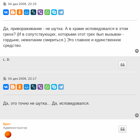
С
04 дек 2006, 22:15
о
о
б
щ
е
н
Да, привораживание - не шутка. А в храме исповедовался в этом
и
грехе? (И в сопутствующих, которыми этот грех был вызыван -
е
гордыне, нежелании смириться.) Это главное и единственное
средство.
L. D.
С
04 дек 2006, 22:17
о
о
б
щ
е
н
Да, это точно не шутка... Да, исповедовался.
и
е
Брат
Администратор