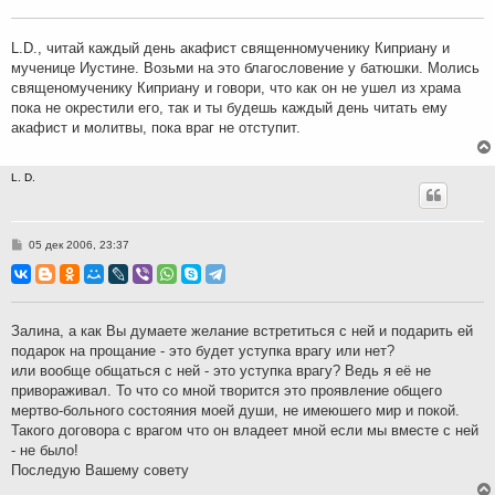
щ
е
н
L.D., читай каждый день акафист священномученику Киприану и
и
мученице Иустине. Возьми на это благословение у батюшки. Молись
е
священомученику Киприану и говори, что как он не ушел из храма
пока не окрестили его, так и ты будешь каждый день читать ему
акафист и молитвы, пока враг не отступит.
L. D.
С
05 дек 2006, 23:37
о
о
б
щ
е
н
Залина, а как Вы думаете желание встретиться с ней и подарить ей
и
подарок на прощание - это будет уступка врагу или нет?
е
или вообще общаться с ней - это уступка врагу? Ведь я её не
привораживал. То что со мной творится это проявление общего
мертво-больного состояния моей души, не имеюшего мир и покой.
Такого договора с врагом что он владеет мной если мы вместе с ней
- не было!
Последую Вашему совету