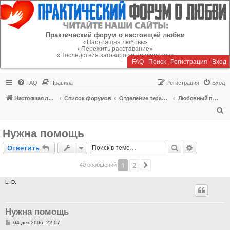
Регистрация
Практический форум о настоящей любви
«Настоящая любовь»
«Пережить расставание»
«Последствия заговоров и приворотов»
FAQ
Поиск
Р
е
г
и
с
т
р
а
ц
и
я
Вход
FAQ
Правила
Р
е
г
и
с
т
р
а
ц
и
я
Вход
Настоящая любовь
Список форумов
Отделение терапии
Любовный приворот, заговор, гадания
П
о
Нужна помощь
и
Ответить
Поиск
Расширен
О
т
в
е
т
и
т
ь
с
к
1
2
След.
40 сообщений
L. D.
Нужна помощь
С
04 дек 2006, 22:07
о