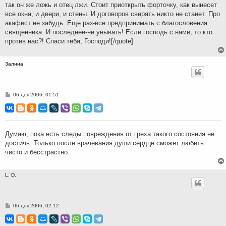
так он же ложь и отец лжи. Стоит приоткрыть форточку, как вынесет
все окна, и двери, и стены. И договоров сверять никто не станет. Про
акафист не забудь. Еще раз-все предпринимать с благословения
священника. И последнее-не унывать! Если господь с нами, то кто
против нас?! Спаси тебя, Господи![/quote]
Залина
С
06 дек 2006, 01:51
о
о
б
щ
е
н
Думаю, пока есть следы повреждения от греха такого состояния не
и
достичь. Только после врачевания души сердце сможет любить
е
чисто и бесстрастно.
L. D.
С
06 дек 2006, 02:12
о
о
б