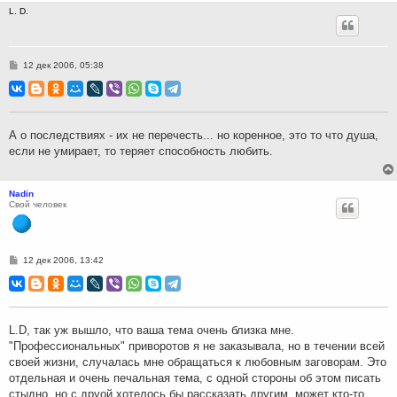
L. D.
С
12 дек 2006, 05:38
о
о
б
щ
е
н
А о последствиях - их не перечесть... но коренное, это то что душа,
и
если не умирает, то теряет способность любить.
е
Nadin
Свой человек
С
12 дек 2006, 13:42
о
о
б
щ
е
н
L.D, так уж вышло, что ваша тема очень близка мне.
и
"Профессиональных" приворотов я не заказывала, но в течении всей
е
своей жизни, случалась мне обращаться к любовным заговорам. Это
отдельная и очень печальная тема, с одной стороны об этом писать
стыдно, но с друой хотелось бы рассказать другим, может кто-то