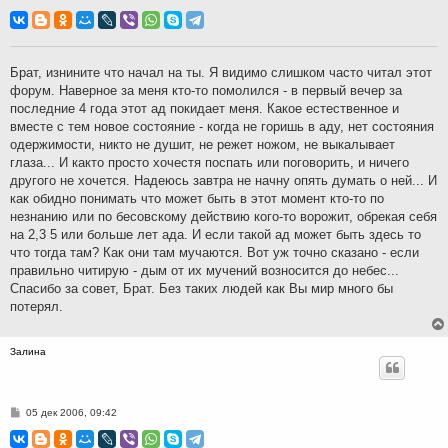
о
о
б
щ
е
н
Брат, изнините что начал на ты. Я видимо слишком часто читал этот
и
форум. Наверное за меня кто-то помолился - в первый вечер за
е
последние 4 года этот ад покидает меня. Какое естественное и
вместе с тем новое состояние - когда не горишь в аду, нет состояния
одержимости, никто не душит, не режет ножом, не выкалывает
глаза... И както просто хочестя поспать или поговорить, и ничего
другого не хочется. Надеюсь завтра не начну опять думать о ней... И
как обидно понимать что может быть в этот момент кто-то по
незнанию или по бесовскому действию кого-то ворожит, обрекая себя
на 2,3 5 или больше лет ада. И если такой ад может быть здесь то
что тогда там? Как они там мучаются. Вот уж точно сказано - если
правильно читирую - дым от их мучений возносится до небес...
Спасибо за совет, Брат. Без таких людей как Вы мир много бы
потерял.
Залина
С
05 дек 2006, 09:42
о
о
б