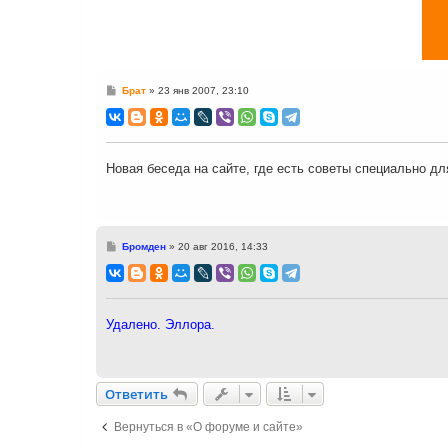
С
Брат
»
23 янв 2007, 23:10
о
о
б
щ
е
н
Новая беседа на сайте, где есть советы специально дл
и
е
С
Бромден
»
20 авг 2016, 14:33
о
о
б
щ
е
н
Удалено. Эллора.
и
е
Ответить
О
т
в
е
т
и
т
ь
Вернуться в «О форуме и сайте»