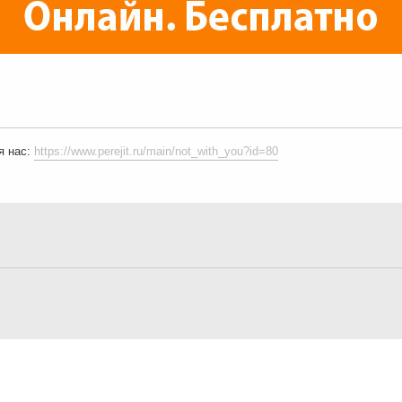
я нас:
https://www.perejit.ru/main/not_with_you?id=80