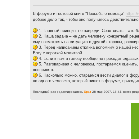
щ
е
н
В форуме и гостевой книге "Просьбы о помощи"
https:/
и
е
доброе дело так, чтобы оно получилось действительно
1. Главный принцип: не навреди. Советовать – это 
2. Наша задача – не дать человеку конкретный рецеп
ему посмотреть на ситуацию с другой стороны, расшири
3. Перед написанием отклика вспомним о нашей несп
Богу с короткой молитвой.
4. Если к нам в голову вообще не приходит здравы
5. Разговаривая с человеком, постараемся оценить,
воспринять.
6. Насколько можно, стараемся вести диалог в фор
на одного человека, который пишет в форуме, приходит
Последний раз редактировалось
Брат
28 мар 2007, 18:44, всего ред