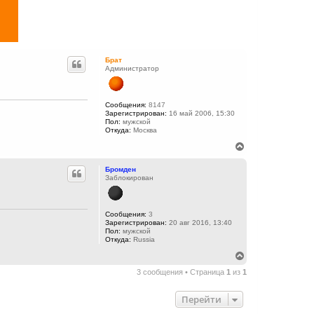
Брат
Администратор
Сообщения:
8147
Зарегистрирован:
16 май 2006, 15:30
Пол:
мужской
Откуда:
Москва
В
е
р
Бромден
н
Заблокирован
у
т
ь
с
Сообщения:
3
Зарегистрирован:
20 авг 2016, 13:40
я
Пол:
мужской
к
Откуда:
Russia
н
а
В
ч
е
3 сообщения • Страница
1
из
1
а
р
л
н
у
у
Перейти
т
ь