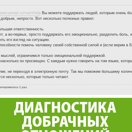
/www.perejit.ru/main/help
Вы можете поддержать людей, которым очень бо
 добрым, непросто. Вот несколько полезных правил:
большая ответственность.
т, а во-первых, просто поддержать его эмоционально, разделить боль, и
ть его взгляд на ситуацию.
особности помочь человеку своей собственной силой и (если верим в Б
х мыслей, ограничимся только эмоциональной поддержкой.
 насколько он просвещен. С каждым нужно говорить на том языке, котор
уме, не переходя в электронную почту. Так мы поможем большему коли
ся несколько, которые только читают.
актировалось 1 раз.