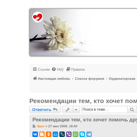
Регистрация
Ссылки
FAQ
Правила
Настоящая любовь
Список форумов
Ординаторская
Рекомендации тем, кто хочет по
Ответить
П
О
т
в
е
т
и
т
ь
Рекомендации тем, кто хочет помочь др
С
Брат
»
27 июл 2006, 18:40
о
о
б