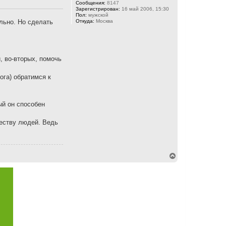
Сообщения:
8147
Зарегистрирован:
16 май 2006, 15:30
Пол:
мужской
льно. Но сделать
Откуда:
Москва
, во-вторых, помочь
ога) обратимся к
ый он способен
честву людей. Ведь
В
е
р
н
у
т
ь
с
я
к
н