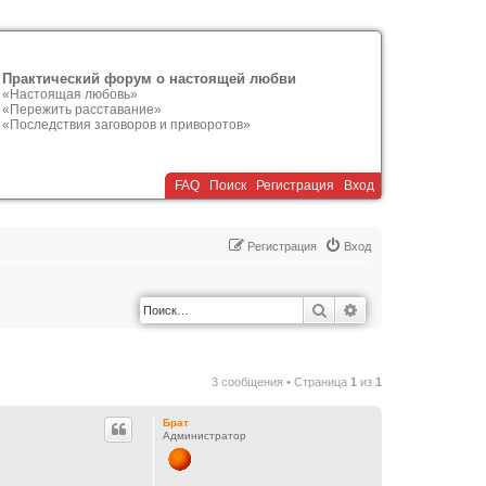
Практический форум о настоящей любви
«Настоящая любовь»
«Пережить расставание»
«Последствия заговоров и приворотов»
FAQ
Поиск
Р
е
г
и
с
т
р
а
ц
и
я
Вход
Р
е
г
и
с
т
р
а
ц
и
я
Вход
Поиск
Расширенный по
3 сообщения • Страница
1
из
1
Брат
Администратор