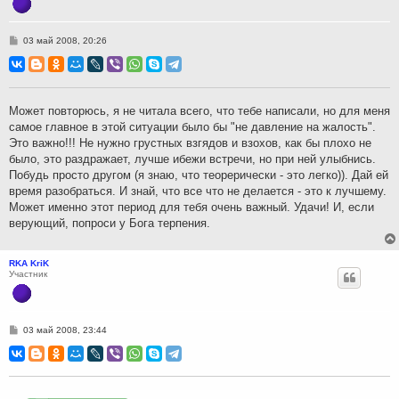
С
03 май 2008, 20:26
о
о
б
щ
е
н
Может повторюсь, я не читала всего, что тебе написали, но для меня
и
самое главное в этой ситуации было бы "не давление на жалость".
е
Это важно!!! Не нужно грустных взгядов и взохов, как бы плохо не
было, это раздражает, лучше ибежи встречи, но при ней улыбнись.
Побудь просто другом (я знаю, что теорерически - это легко)). Дай ей
время разобраться. И знай, что все что не делается - это к лучшему.
Может именно этот период для тебя очень важный. Удачи! И, если
верующий, попроси у Бога терпения.
RKA KriK
Участник
С
03 май 2008, 23:44
о
о
б
щ
е
н