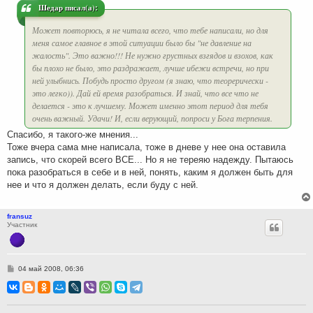
и
Шедар писал(а):
е
Может повторюсь, я не читала всего, что тебе написали, но для
меня самое главное в этой ситуации было бы "не давление на
жалость". Это важно!!! Не нужно грустных взгядов и взохов, как
бы плохо не было, это раздражает, лучше ибежи встречи, но при
ней улыбнись. Побудь просто другом (я знаю, что теорерически -
это легко)). Дай ей время разобраться. И знай, что все что не
делается - это к лучшему. Может именно этот период для тебя
очень важный. Удачи! И, если верующий, попроси у Бога терпения.
Спасибо, я такого-же мнения...
Тоже вчера сама мне написала, тоже в дневе у нее она оставила
запись, что скорей всего ВСЕ... Но я не тереяю надежду. Пытаюсь
пока разобраться в себе и в ней, понять, каким я должен быть для
нее и что я должен делать, если буду с ней.
fransuz
Участник
С
04 май 2008, 06:36
о
о
б
щ
е