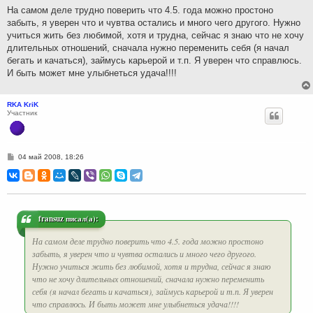
н
На самом деле трудно поверить что 4.5. года можно простоно
и
забыть, я уверен что и чувтва остались и много чего другого. Нужно
е
учиться жить без любимой, хотя и трудна, сейчас я знаю что не хочу
длительных отношений, сначала нужно переменить себя (я начал
бегать и качаться), займусь карьерой и т.п. Я уверен что справлюсь.
И быть может мне улыбнеться удача!!!!
RKA KriK
Участник
С
04 май 2008, 18:26
о
о
б
щ
е
н
и
fransuz писал(а):
е
На самом деле трудно поверить что 4.5. года можно простоно
забыть, я уверен что и чувтва остались и много чего другого.
Нужно учиться жить без любимой, хотя и трудна, сейчас я знаю
что не хочу длительных отношений, сначала нужно переменить
себя (я начал бегать и качаться), займусь карьерой и т.п. Я уверен
что справлюсь. И быть может мне улыбнеться удача!!!!