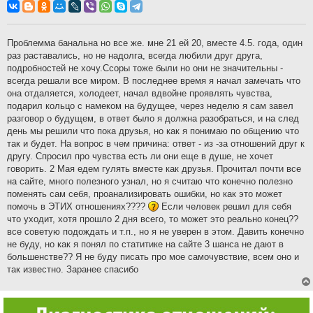
о
б
щ
е
н
Проблемма банальна но все же. мне 21 ей 20, вместе 4.5. года, один
и
раз раставались, но не надолга, всегда любили друг друга,
е
подробностей не хочу.Ссоры тоже были но они не значительны -
всегда решали все миром. В последнее время я начал замечать что
она отдаляется, холодеет, начал вдвойне проявлять чувства,
подарил кольцо с намеком на будущее, через неделю я сам завел
разговор о будущем, в ответ было я должна разобраться, и на след
день мы решили что пока друзья, но как я понимаю по общению что
так и будет. На вопрос в чем причина: ответ - из -за отношений друг к
другу. Спросил про чувства есть ли они еще в душе, не хочет
говорить. 2 Мая едем гулять вместе как друзья. Прочитал почти все
на сайте, много полезного узнал, но я считаю что конечно полезно
поменять сам себя, проанализировать ошибки, но как это может
помочь в ЭТИХ отношениях????
Если человек решил для себя
что уходит, хотя прошло 2 дня всего, то может это реально конец??
все советую подождать и т.п., но я не уверен в этом. Давить конечно
не буду, но как я понял по статитике на сайте 3 шанса не дают в
большенстве?? Я не буду писать про мое самочувствие, всем оно и
так известно. Заранее спасибо