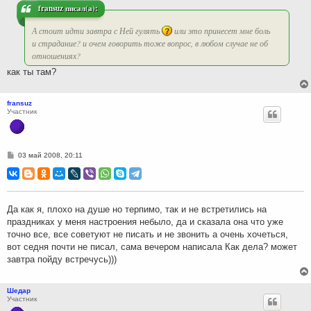
и
fransuz писал(а):
е
А стоит идти завтра с Ней гулять
или это принесет мне боль
и страдание? и очем говорить тоже вопрос, в любом случае не об
отношениях?
как ты там?
fransuz
Участник
С
03 май 2008, 20:11
о
о
б
щ
е
н
Да как я, плохо на душе но терпимо, так и не встретились на
и
праздниках у меня настроения небыло, да и сказала она что уже
е
точно все, все советуют не писать и не звонить а очень хочеться,
вот седня почти не писал, сама вечером написала Как дела? может
завтра пойду встречусь)))
Шедар
Участник