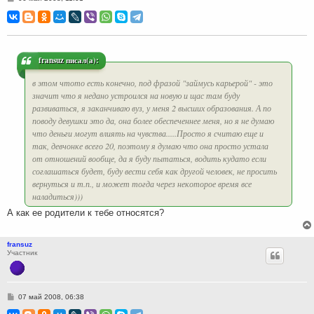
о
о
б
щ
е
н
и
fransuz писал(а):
е
в этом чтото есть конечно, под фразой "займусь карьерой" - это
значит что я недано устроился на новую и щас там буду
развиваться, я заканчиваю вуз, у меня 2 высших образования. А по
поводу девушки это да, она более обеспеченнее меня, но я не думаю
что деньги могут влиять на чувства.....Просто я считаю еще и
так, девчонке всего 20, поэтому я думаю что она просто устала
от отношений вообще, да я буду пытаться, водить кудато если
соглашаться будет, буду вести себя как другой человек, не просить
вернуться и т.п., и может тогда через некоторое время все
наладиться)))
А как ее родители к тебе относятся?
fransuz
Участник
С
07 май 2008, 06:38
о
о