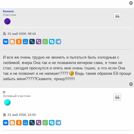
fransuz
Участник
С
01 май 2008, 08:44
о
о
б
щ
е
н
И все же очень трудно не звонить и пытаться быть холодным с
и
любимой, вчера Она так и не позванила вечером сама, я тоже не
е
стал, сегодня проснулся и опять мне очень тошно, а что если Она
так и не позвонит и не напишет????
Ведь таким образом Ей проще
забыть меня?????Скажите, прошу!!!!!!!!
П
Активный участник
С
01 май 2008, 10:00
о
о
б
щ
е