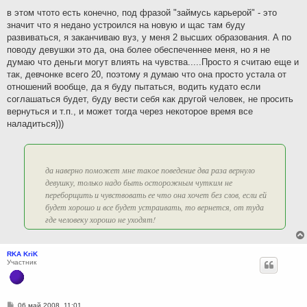
н
в этом чтото есть конечно, под фразой "займусь карьерой" - это
и
значит что я недано устроился на новую и щас там буду
е
развиваться, я заканчиваю вуз, у меня 2 высших образования. А по
поводу девушки это да, она более обеспеченнее меня, но я не
думаю что деньги могут влиять на чувства.....Просто я считаю еще и
так, девчонке всего 20, поэтому я думаю что она просто устала от
отношений вообще, да я буду пытаться, водить кудато если
соглашаться будет, буду вести себя как другой человек, не просить
вернуться и т.п., и может тогда через некоторое время все
наладиться)))
да наверно поможет мне такое поведение два раза вернуло
девушку, только надо быть осторожным чутким не
переборщить и чувствовать ее что она хочет без слов, если ей
будет хорошо и все будет устраивать, то вернется, от туда
где человеку хорошо не уходят!
RKA KriK
Участник
С
06 май 2008, 11:01