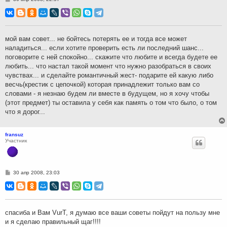
о
о
б
щ
е
н
мой вам совет... не бойтесь потерять ее и тогда все может
и
наладиться... если хотите проверить есть ли последний шанс...
е
поговорите с ней спокойно... скажите что любите и всегда будете ее
любить... что настал такой момент что нужно разобраться в своих
чувствах... и сделайте романтичный жест- подарите ей какую либо
весчь(крестик с цепочкой) которая принадлежит только вам со
словами - я незнаю будем ли вместе в будущем, но я хочу чтобы
(этот предмет) ты оставила у себя как память о том что было, о том
что я дорог...
fransuz
Участник
С
30 апр 2008, 23:03
о
о
б
щ
е
н
спасиба и Вам VurT, я думаю все ваши советы пойдут на пользу мне
и
и я сделаю правильный щаг!!!!
е