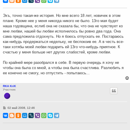
б
щ
е
н
Эхъ, точно такая-же история. Но мне всего 18 лет, новичек в этом
и
плане. Кроме нее у меня никогда никого не было. 13го мая будет
е
наша годовщина, еслиб она не сказала бы, что она не чувствует ко
мне любви, нашей бы любви исполнилось бы ровно два года. Она
сама предложила отдохнуть. Но я боюсь отпускать ее. Постараюсь
как-нибудь продержаться недельку, не беспокоив ее. А в честь все-
таки хотябы моей любви подарить ей 13го что-нибудь приятное. К
счастью у меня больше нет других слабостей, кроме любви.
По крайней мере разобрался в себе. В первую очередь я хочу не
чтобы она была со мной, а чтобы она была счастлива. Разлюбить я
ее конечно не смогу, но отпустить - попытаюсь...
RKA KriK
Участник
С
02 май 2008, 12:46
о
о
б
щ
е
н