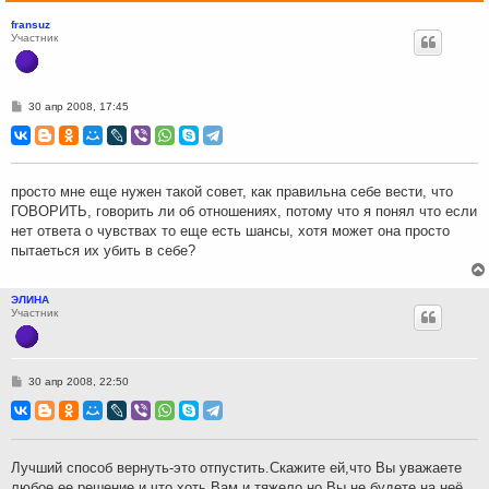
fransuz
Участник
С
30 апр 2008, 17:45
о
о
б
щ
е
н
просто мне еще нужен такой совет, как правильна себе вести, что
и
ГОВОРИТЬ, говорить ли об отношениях, потому что я понял что если
е
нет ответа о чувствах то еще есть шансы, хотя может она просто
пытаеться их убить в себе?
ЭЛИНА
Участник
С
30 апр 2008, 22:50
о
о
б
щ
е
н
Лучший способ вернуть-это отпустить.Скажите ей,что Вы уважаете
и
любое ее решение и что хоть Вам и тяжело,но Вы не будете на неё
е