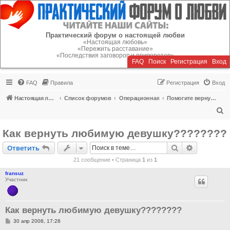
Регистрация
Практический форум о настоящей любви
«Настоящая любовь»
«Пережить расставание»
«Последствия заговоров и приворотов»
FAQ
Поиск
Р
е
г
и
с
т
р
а
ц
и
я
Вход
FAQ
Правила
Р
е
г
и
с
т
р
а
ц
и
я
Вход
Настоящая любовь
Список форумов
Операционная
Помогите вернуть или пережить расставание!
П
о
Как вернуть любимую девушку????????
и
Ответить
Поиск
Расширен
О
т
в
е
т
и
т
ь
с
21 сообщение • Страница
1
из
1
к
fransuz
Участник
Как вернуть любимую девушку????????
С
30 апр 2008, 17:28
о