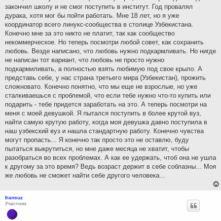
закончил школу и не смог поступить в институт. Год провалял
дурака, хотя мог бы пойти работать. Мне 18 лет, но я уже
координатор всего линукс-сообщества в столице Узбекистана.
Конечно мне за это никто не платит, так как сообщество
некоммерческое. Но теперь посмотри любой совет, как сохранить
любовь. Везде написано, что любовь нужно подкармливать. Но нигде
не написан тот вариант, что любовь не просто нужно
подкармиливать, а полностью взять любимую под свое крыло. А
представь себе, у нас страна третьего мира (Узбекистан), прожить
сложновато. Конечно понятно, что мы еще не взрослые, но уже
сталкиваешься с проблемой, что если тебе нужно что-то купить или
подарить - тебе придется заработать на это. А теперь посмотри на
меня с моей девушкой. Я пытался поступить в более крутой вуз,
найти самую крутую работу, когда моя девушка давно поступила в
наш узбекский вуз и нашла стандартную работу. Конечно чувства
могут пропасть... Я конечно так просто это не оставлю, буду
пытаться выкрутиться, но мне даже месяца не хватит, чтобы
разобраться во всех проблемах. А как ее удержать, чтоб она не ушла
к другому за это время? Ведь возраст держит в себе соблазны... Моя
же любовь не сможет найти себе другого человека...
fransuz
Участник