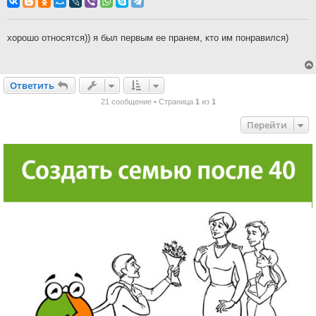
б
щ
е
н
хорошо относятся)) я был первым ее пранем, кто им понравился)
и
е
Ответить
О
т
в
е
т
и
т
ь
21 сообщение • Страница
1
из
1
Перейти