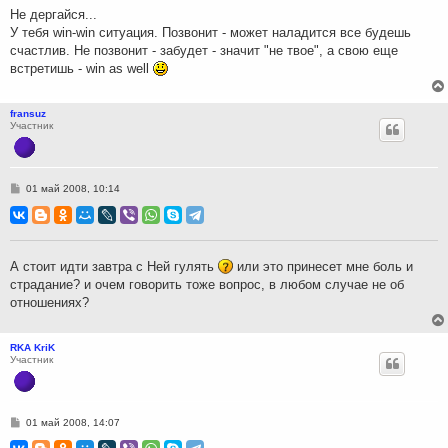
н
Не дергайся...
и
У тебя win-win ситуация. Позвонит - может наладится все будешь
е
счастлив. Не позвонит - забудет - значит "не твое", а свою еще
встретишь - win as well
fransuz
Участник
С
01 май 2008, 10:14
о
о
б
щ
е
н
А стоит идти завтра с Ней гулять
или это принесет мне боль и
и
страдание? и очем говорить тоже вопрос, в любом случае не об
е
отношениях?
RKA KriK
Участник
С
01 май 2008, 14:07
о
о