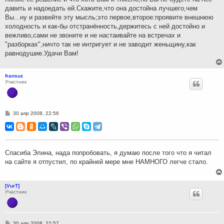
давить и надоедать ей.Скажите,что она достойна лучшего,чем
Вы...ну и развейте эту мысль;это первое,второе:проявите внешнюю
холодность и как-бы отстранённость,держитесь с ней достойно и
вежливо,сами не звоните и не настаивайте на встречах и
"разборках",ничто так не интригует и не заводит женьщину,как
равнодушие.Удачи Вам!
fransuz
Участник
С
30 апр 2008, 22:56
о
о
б
щ
е
н
Спасиба Элина, нада попробовать, я думаю после того что я читал
и
на сайте я отпустил, по крайней мере мне НАМНОГО легче стало.
е
[VurT]
Участник
С
30 апр 2008, 22:57