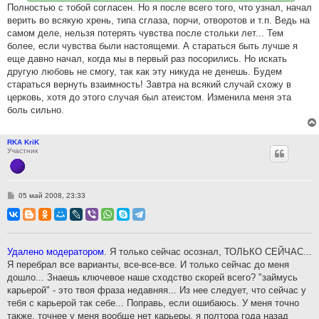
Полностью с тобой согласен. Но я после всего того, что узнал, начал
верить во всякую хрень, типа сглаза, порчи, отворотов и т.п. Ведь на
самом деле, нельзя потерять чувства после стольки лет... Тем
более, если чувства были настоящеми. А стараться быть лучше я
еще давно начал, когда мы в первый раз посорились. Но искать
другую любовь не смогу, так как эту никуда не денешь. Будем
стараться вернуть взаимность! Завтра на всякий случай схожу в
церковь, хотя до этого случая был атеистом. Изменила меня эта
боль сильно.
RKA KriK
Участник
С
05 май 2008, 23:33
о
о
б
щ
е
н
Удалено модератором
. Я только сейчас осознал, ТОЛЬКО СЕЙЧАС...
и
Я перебрал все варианты, все-все-все. И только сейчас до меня
е
дошло... Знаешь ключевое наше сходство скорей всего? "займусь
карьерой" - это твоя фраза недавняя... Из нее следует, что сейчас у
тебя с карьерой так себе... Поправь, если ошибаюсь. У меня точно
также, точнее у меня вообще нет карьеры, я полтора года назад