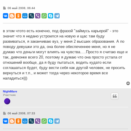
С
06 май 2008, 06:44
о
о
б
щ
е
н
в этом чтото есть конечно, под фразой "займусь карьерой" - это
и
значит что я недано устроился на новую и щас там буду
е
развиваться, я заканчиваю вуз, у меня 2 высших образования. А по
поводу девушки это да, она более обеспеченнее меня, но я не
думаю что деньги могут влиять на чувства.....Просто я считаю еще и
так, девчонке всего 20, поэтому я думаю что она просто устала от
отношений вообще, да я буду пытаться, водить кудато если
соглашаться будет, буду вести себя как другой человек, не просить
вернуться и т.п., и может тогда через некоторое время все
наладиться)))
NightMare
Участник
С
06 май 2008, 07:33
о
о
б
щ
е