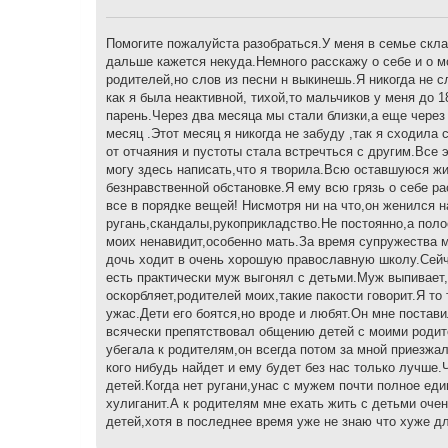
щ
е
н
Помогите пожалуйста разобраться.У меня в семье скл
и
дальше кажется некуда.Немного расскажу о себе и о м
е
родителей,но слов из песни н выкинешь.Я никогда не с
как я была неактивной, тихой,то мальчиков у меня до 
парень.Через два месяца мы стали близки,а еще чере
месяц .Этот месяц я никогда не забуду ,так я сходила 
от отчаяния и пустоты стала встречться с другим.Все 
могу здесь написать,что я творила.Всю оставшуюся ж
безнравственной обстановке.Я ему всю грязь о себе ра
все в порядке вещей! Нисмотря ни на что,он женился н
ругань,скандалы,рукоприкладство.Не постоянно,а пол
моих ненавидит,особенно мать.За время супружества м
дочь ходит в очень хорошую православную школу.Сейч
есть практически муж выгонял с детьми.Муж выпивает,н
оскорбляет,родителей моих,такие пакости говорит.Я т
ужас.Дети его боятся,но вроде и любят.Он мне постав
всячески препятствовал общению детей с моими родител
убегала к родителям,он всегда потом за мной приезжал
кого нибудь найдет и ему будет без нас только лучше.
детей.Когда нет ругани,унас с мужем почти полное ед
хулиганит.А к родителям мне ехать жить с детьми оче
детей,хотя в последнее время уже не знаю что хуже д