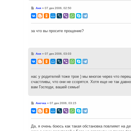
С
Аня
»
07 дек 2006, 02:50
о
о
б
щ
е
н
за что вы просите прощение?
и
е
С
Аня
»
07 дек 2006, 03:03
о
о
б
щ
е
н
нас у родителей тоже трое ) мы многое через что переш
и
счастливы, что они не ссорятся. Хотя еще не так давн
е
вам Господи, вашей семье!
С
Анечка
»
07 дек 2006, 03:15
о
о
б
щ
е
н
Да, я очень боюсь как такая обстановка повлияет на де
и
е