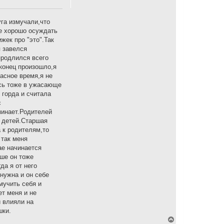
га измучали,что
не хорошо осуждать
жек про "это".Так
я завелся
продлился всего
аконец произошло,я
жасное время,я не
ась тоже в ужасающе
 горда и считала
с
минает.Родителей
е детей.Старшая
 к родителям,то
 так меня
ае начинается
ьше он тоже
да я от него
 нужна и он себе
мучить себя и
т меня и не
и влияли на
шки.
В