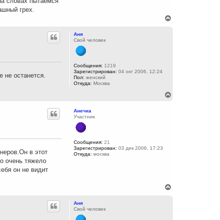
 на словах пытаемся
н
ашный грех.
а
ч
В
а
е
л
р
Аня
у
н
Свой человек
у
т
ь
с
Сообщения:
1219
Зарегистрирован:
04 окт 2006, 12:24
я
е не останется.
Пол:
женский
к
Откуда:
Москва
н
а
В
ч
е
а
р
Анечка
л
н
Участник
у
у
т
ь
с
Сообщения:
21
Зарегистрирован:
03 дек 2006, 17:23
я
неров.Он в этот
Откуда:
москва
к
то очень тяжело
н
себя он не видит
а
ч
а
В
л
е
у
р
Аня
н
Свой человек
у