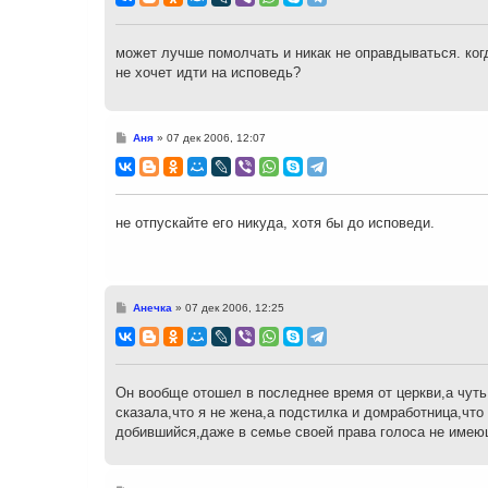
б
щ
е
н
может лучше помолчать и никак не оправдываться. когд
и
не хочет идти на исповедь?
е
С
Аня
»
07 дек 2006, 12:07
о
о
б
щ
е
н
не отпускайте его никуда, хотя бы до исповеди.
и
е
С
Анечка
»
07 дек 2006, 12:25
о
о
б
щ
е
н
Он вообще отошел в последнее время от церкви,а чуть
и
сказала,что я не жена,а подстилка и домработница,что
е
добившийся,даже в семье своей права голоса не имею