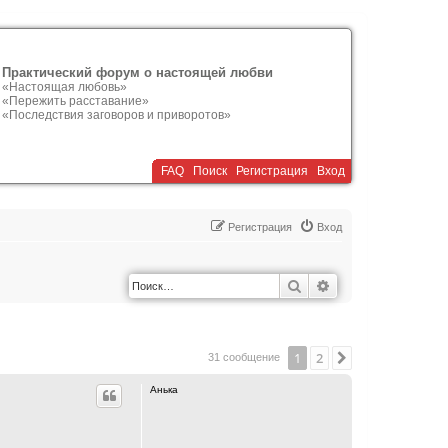
Практический форум о настоящей любви
«Настоящая любовь»
«Пережить расставание»
«Последствия заговоров и приворотов»
FAQ
Поиск
Р
е
г
и
с
т
р
а
ц
и
я
Вход
Р
е
г
и
с
т
р
а
ц
и
я
Вход
Поиск
Расширенный по
1
2
След.
31 сообщение
Анька