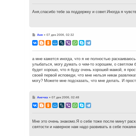
щ
е
н
Аня,спасибо тебе за поддержку и совет.Иногда я чувст
и
е
С
Аня
»
07 дек 2006, 02:32
о
о
б
щ
е
н
а мне кажется иногда, что я не полностью раскаиваюсь.
и
улыбаться, могу думать о чем-то хорошем, о светлом б
е
будет хорошо, что я буду очень хорошей мамой, я прост
своей первой исповеди, что мне нельзя никак развлека
могу? Можете мне подсказать, что мне делать. И прост
С
Анечка
»
07 дек 2006, 02:48
о
о
б
щ
е
н
Мне это очень знакомо.Я о себе тоже после минут ра
и
святости и наверное нам надо развивать в себе покая
е