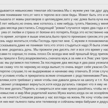
адывается невыносимо тяжелая обстановка.Мы с мужем уже так друг дру
оем понимании того,от чего я терплю все свои беды. Может быть это и 
лышала от мамы разговоров о целомудрии,зато у нас дома была куча кни
18 лет небыло,но очень мне хотелось с кем нибудь гулять.Наконец у мен
з два месяца расстались.Следующий "роман"случился через два года и 
с ума от любви и страха от боязни его потерять.Когда это естественно н
это время ,которое я выше описала,было просто пронизано грехом,это у
изнь надо молиться,чтобы Господь простил мне. С мужем я познакомил
ссказывала,даже не понимая того,что этого стыдиться надо.Я была этим
а мне ,родилась дочь. Мы прожили уже десять лет и все это время у на
осами-то хорошо,то очень плохо.Он всегда мне мой прошлый блуд припо
ы пришли к Богу,воцерковились,сначала муж,а за ним и я.Унас уже тро
ас мы ругаемся постоянно.За последние два месяца я два раза уезжала
е скажу что по черному,но когда выпьет,то очень ведет себя ужасно.Он
о терплю слушаю,то не выдерживаю и начинаю ему отвечать.В этом случ
ил условие,чтобы я прекратила всякие отношения с родственниками.Ран
ями,хотя требовал у меня чтобы они давали деньги на школу и т.п. Ког
,звонил уговаривал вернуться,хотя когда ругались говорил что я ему не
Что мне делать?Терпеть и смиряться или нам нужно разойтись чтобы не 
иномыслие и мир.Мне родителей жалко.Мужа жалко,когда он не оскорбляе
нь не хочется.Слишком разные у нас взгляды на жизнь.Не хочу чтобы он
ля них-мат пьяного папы или телевизор и соблазны мира бабушки и деду