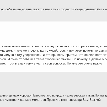
вую себя чище,но мне кажется что это из гордости.Чище душевно быть о
 я пять минут плачу, в эти пять минут я верю в то, что раскаялась, а по
удущем. я уже могу очень долго улыбаться. и при этом почему-то думат
о излучаю эту уверенность. и это при всем при том, что сейчас пост, ч
ться. Я гоню от себя все такие "хорошие" мысли. Но почему я думаю о с
ите, что я в вашу тему внесла свои вопросы. Но мне это очень важно
скаяния думаю хорошо.Наверное это природа человеческая такая.Но мы 
нное чувство и больше молиться.Простите меня ,помощи Вам Божией.