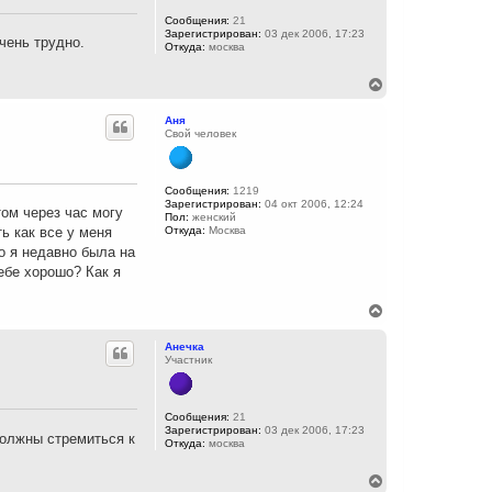
ь
с
Сообщения:
21
Зарегистрирован:
03 дек 2006, 17:23
я
чень трудно.
Откуда:
москва
к
н
а
В
ч
е
а
р
Аня
л
н
Свой человек
у
у
т
ь
с
Сообщения:
1219
Зарегистрирован:
04 окт 2006, 12:24
я
том через час могу
Пол:
женский
к
ь как все у меня
Откуда:
Москва
н
то я недавно была на
а
ч
ебе хорошо? Как я
а
л
В
у
е
р
Анечка
н
Участник
у
т
ь
с
Сообщения:
21
Зарегистрирован:
03 дек 2006, 17:23
я
должны стремиться к
Откуда:
москва
к
н
а
В