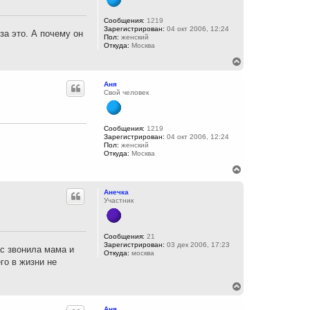
т
ь
с
Сообщения:
1219
Зарегистрирован:
04 окт 2006, 12:24
я
за это. А почему он
Пол:
женский
к
Откуда:
Москва
н
а
В
ч
е
а
р
Аня
л
н
Свой человек
у
у
т
ь
с
Сообщения:
1219
Зарегистрирован:
04 окт 2006, 12:24
я
Пол:
женский
к
Откуда:
Москва
н
а
В
ч
е
а
р
Анечка
л
н
Участник
у
у
т
ь
с
Сообщения:
21
Зарегистрирован:
03 дек 2006, 17:23
я
ас звонила мама и
Откуда:
москва
к
го в жизни не
н
а
ч
В
а
е
л
р
Аня