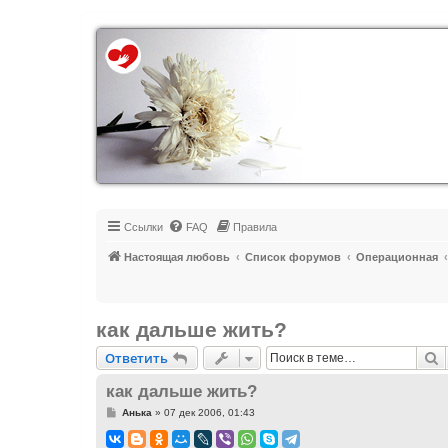
Регистрация
Ссылки
FAQ
Правила
Настоящая любовь
Список форумов
Операционная
как дальше жить?
Ответить
П
О
т
в
е
т
и
т
ь
как дальше жить?
С
Анька
»
07 дек 2006, 01:43
о
о
б