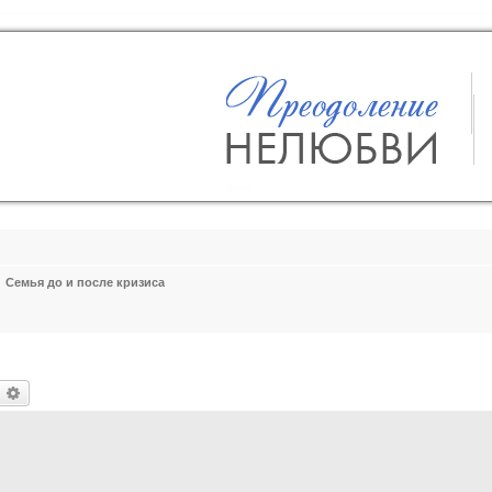
Семья до и после кризиса
оиск
Расширенный поиск