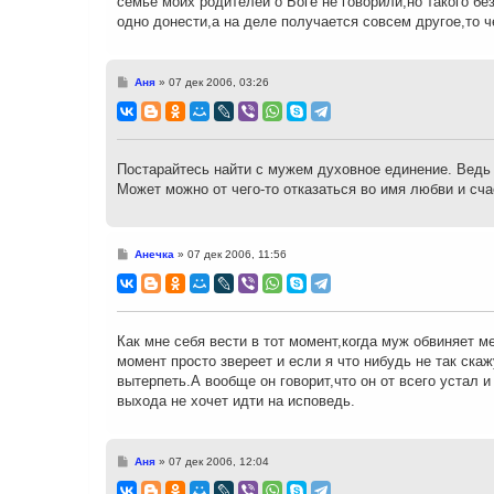
семье моих родителей о Боге не говорили,но такого б
одно донести,а на деле получается совсем другое,то че
С
Аня
»
07 дек 2006, 03:26
о
о
б
щ
е
н
Постарайтесь найти с мужем духовное единение. Ведь 
и
Может можно от чего-то отказаться во имя любви и сча
е
С
Анечка
»
07 дек 2006, 11:56
о
о
б
щ
е
н
Как мне себя вести в тот момент,когда муж обвиняет м
и
момент просто звереет и если я что нибудь не так скаж
е
вытерпеть.А вообще он говорит,что он от всего устал 
выхода не хочет идти на исповедь.
С
Аня
»
07 дек 2006, 12:04
о
о