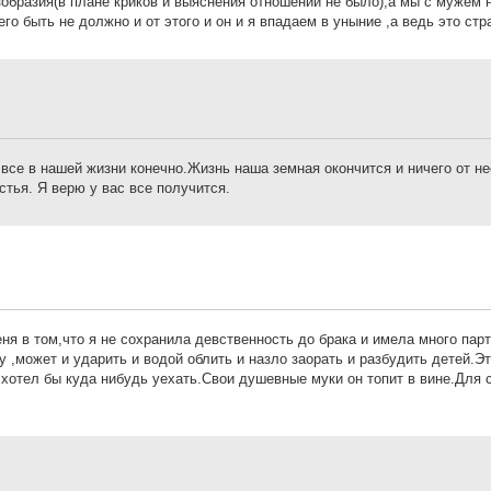
езобразия(в плане криков и выяснения отношений не было),а мы с мужем
го быть не должно и от этого и он и я впадаем в уныние ,а ведь это стр
все в нашей жизни конечно.Жизнь наша земная окончится и ничего от не
стья. Я верю у вас все получится.
еня в том,что я не сохранила девственность до брака и имела много парт
у ,может и ударить и водой облить и назло заорать и разбудить детей.Э
и хотел бы куда нибудь уехать.Свои душевные муки он топит в вине.Для 