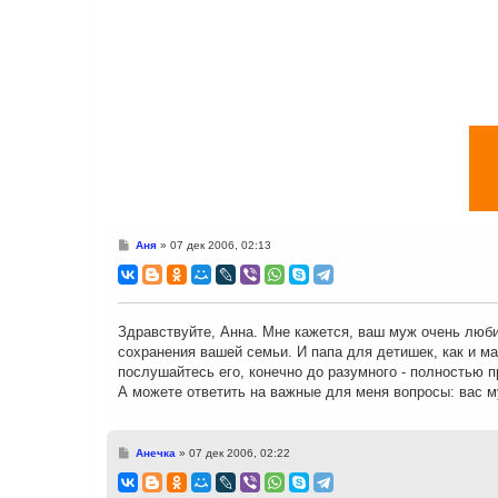
С
Аня
»
07 дек 2006, 02:13
о
о
б
щ
е
н
Здравствуйте, Анна. Мне кажется, ваш муж очень люби
и
сохранения вашей семьи. И папа для детишек, как и ма
е
послушайтесь его, конечно до разумного - полностью 
А можете ответить на важные для меня вопросы: вас 
С
Анечка
»
07 дек 2006, 02:22
о
о
б