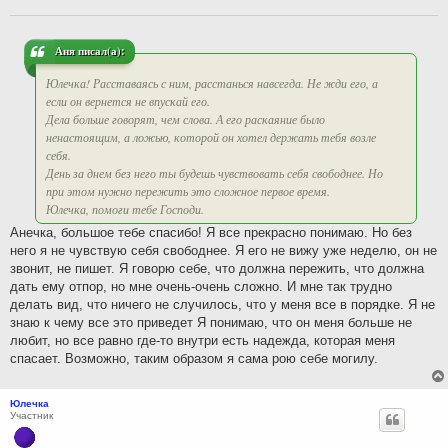
щ
е
н
и
Аня писал(а):
е
Юлечка! Расставаясь с ним, расстанься навсегда. Не жди его, а
если он вернется не впускай его.
Дела больше говорят, чем слова. А его раскаяние было
ненастоящим, а ложью, которой он хотел держать тебя возле
себя.
День за днем без него ты будешь чувствовать себя свободнее. Но
при этом нужно пережить это сложное первое время.
Юлечка, помоги тебе Господи.
Анечка, большое тебе спасибо! Я все прекрасно понимаю. Но без
него я не чувствую себя свободнее. Я его не вижу уже неделю, он не
звонит, не пишет. Я говорю себе, что должна пережить, что должна
дать ему отпор, но мне очень-очень сложно. И мне так трудно
делать вид, что ничего не случилось, что у меня все в порядке. Я не
знаю к чему все это приведет Я понимаю, что он меня больше не
любит, но все равно где-то внутри есть надежда, которая меня
спасает. Возможно, таким образом я сама рою себе могилу.
Юлечка
Участник