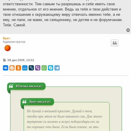
ответственности. Тем самым ты разрешишь и себе иметь свое
мнение, отдельное от его мнения. Ведь за тебя и твои действия и
твое отношение к окружающему миру отвечать именно тебе, а не
ему, не папе, не маме, не священнику, не детям и не форумчанам.
Тебе. Самой.
Брат
Администратор
С
09 дек 2006, 13:01
о
о
б
щ
е
н
и
Юлечка писал(а):
е
Брат писал(а):
Не думай о внешней красоте. Думай о том,
чтобы при этом не было никакого зла. Для этого
внутренне (а можно и вслух) поблагодари его за
то хорошее что было. Если было плохое, за это