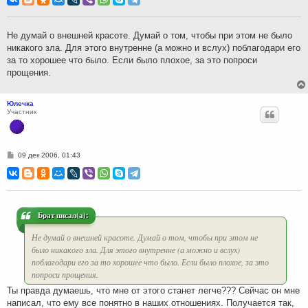
б
щ
е
н
Не думай о внешней красоте. Думай о том, чтобы при этом не было
и
никакого зла. Для этого внутренне (а можно и вслух) поблагодари его
е
за то хорошее что было. Если было плохое, за это попроси
прощения.
Юлечка
Участник
С
09 дек 2006, 01:43
о
о
б
щ
е
н
и
Брат писал(а):
е
Не думай о внешней красоте. Думай о том, чтобы при этом не
было никакого зла. Для этого внутренне (а можно и вслух)
поблагодари его за то хорошее что было. Если было плохое, за это
попроси прощения.
Ты правда думаешь, что мне от этого станет легче??? Сейчас он мне
написал, что ему все понятно в наших отношениях. Получается так,