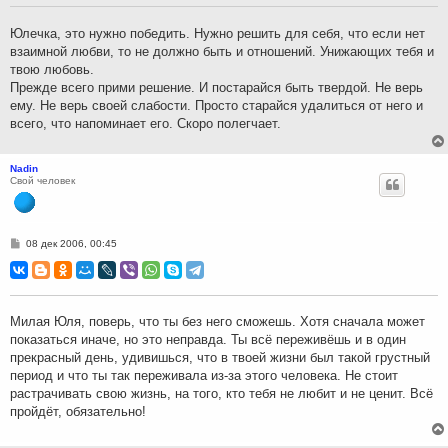
щ
е
н
Юлечка, это нужно победить. Нужно решить для себя, что если нет
и
взаимной любви, то не должно быть и отношений. Унижающих тебя и
е
твою любовь.
Прежде всего прими решение. И постарайся быть твердой. Не верь
ему. Не верь своей слабости. Просто старайся удалиться от него и
всего, что напоминает его. Скоро полегчает.
Nadin
Свой человек
С
08 дек 2006, 00:45
о
о
б
щ
е
н
Милая Юля, поверь, что ты без него сможешь. Хотя сначала может
и
показаться иначе, но это неправда. Ты всё переживёшь и в один
е
прекрасный день, удивишься, что в твоей жизни был такой грустный
период и что ты так переживала из-за этого человека. Не стоит
растрачивать свою жизнь, на того, кто тебя не любит и не ценит. Всё
пройдёт, обязательно!