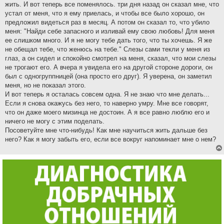
жить. И вот теперь все поменялось. три дня назад он сказал мне, что
устал от меня, что я ему приелась, и чтобы все было хорошо, он
предложил видеться раз в месяц. А потом он сказал то, что убило
меня: "Найди себе запасного и изливай ему свою любовь! Для меня
ее слишком много. И я не могу тебе дать того, что ты хочешь. Я же
не обещал тебе, что женюсь на тебе." Слезы сами текли у меня из
глаз, а он сидел и спокойно смотрел на меня, сказал, что мои слезы
не трогают его. А вчера я увидела его на другой стороне дороги, он
был с одногруппницей (она просто его друг). Я уверена, он заметил
меня, но не показал этого.
И вот теперь я осталась совсем одна. Я не знаю что мне делать...
Если я снова окажусь без него, то наверно умру. Мне все говорят,
что он даже моего мизинца не достоин. А я все равно люблю его и
ничего не могу с этим поделать.
Посоветуйте мне что-нибудь! Как мне научиться жить дальше без
него? Как я могу забыть его, если все вокруг напоминает мне о нем?