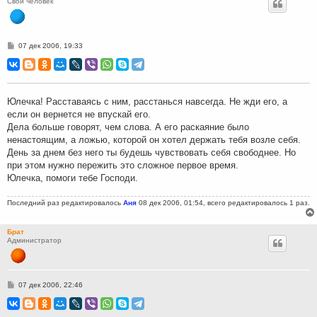
Свой человек
С
07 дек 2006, 19:33
о
о
б
щ
е
н
Юлечка! Расставаясь с ним, расстанься навсегда. Не жди его, а
и
если он вернется не впускай его.
е
Дела больше говорят, чем слова. А его раскаяние было
ненастоящим, а ложью, которой он хотел держать тебя возле себя.
День за днем без него ты будешь чувствовать себя свободнее. Но
при этом нужно пережить это сложное первое время.
Юлечка, помоги тебе Господи.
Последний раз редактировалось
Аня
08 дек 2006, 01:54, всего редактировалось 1 раз.
Брат
Администратор
С
07 дек 2006, 22:46
о
о
б