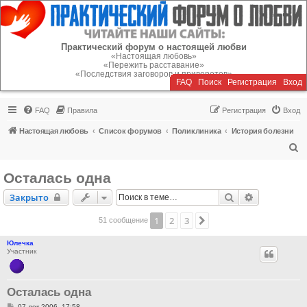
Регистрация
Практический форум о настоящей любви
«Настоящая любовь»
«Пережить расставание»
«Последствия заговоров и приворотов»
FAQ
Поиск
Р
е
г
и
с
т
р
а
ц
и
я
Вход
FAQ
Правила
Р
е
г
и
с
т
р
а
ц
и
я
Вход
Настоящая любовь
Список форумов
Поликлиника
История болезни
П
о
Осталась одна
и
Закрыто
Поиск
Расширенн
Закрыто
с
к
1
2
3
След.
51 сообщение
Юлечка
Участник
Осталась одна
С
07 дек 2006, 17:58