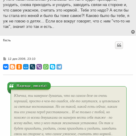
уходить, снова приходить и уходить, заводить связи на стороне и,
что самое ужасное, считать это нормой.. Тебе это надо? А если бы
ты стала его женой и было бы тоже самое?! Каково было бы тебе, я
уж не говою о детях... Если все вокруг говорят, что с ним "что-то не
так", значит это так и есть..
Гость
С
12 дек 2006, 23:10
о
о
б
щ
е
н
и
Надежда_ писал(а):
е
Юлечка, ты наверное думаешь, что на самом деле он очень
хороший, просто в чем-то ошибся, где-то запутался, и цепляешься
за светлые воспоминания. Но он такой, какой есть сейчас, каким
ты его узнала перед расставанием... И не только с тобой, но
похоже со всеми девушками он намерен вести себя также - по
всему видно, что у него такая жизненная установка. Он так и
будет приходить, уходить, снова приходить и уходить, заводить
связи на стороне и, что самое ужасное, считать это нормой..