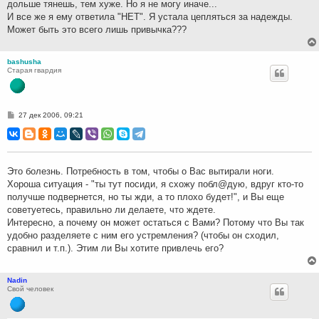
дольше тянешь, тем хуже. Но я не могу иначе...
И все же я ему ответила "НЕТ". Я устала цепляться за надежды.
Может быть это всего лишь привычка???
bashusha
Старая гвардия
С
27 дек 2006, 09:21
о
о
б
щ
е
н
Это болезнь. Потребность в том, чтобы о Вас вытирали ноги.
и
Хороша ситуация - "ты тут посиди, я схожу побл@дую, вдруг кто-то
е
получше подвернется, но ты жди, а то плохо будет!", и Вы еще
советуетесь, правильно ли делаете, что ждете.
Интересно, а почему он может остаться с Вами? Потому что Вы так
удобно разделяете с ним его устремления? (чтобы он сходил,
сравнил и т.п.). Этим ли Вы хотите привлечь его?
Nadin
Свой человек