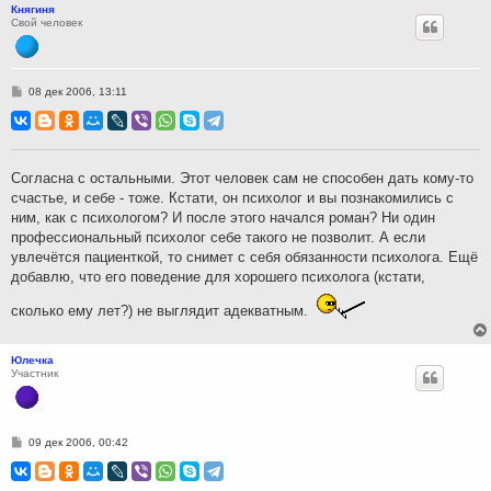
Княгиня
Свой человек
С
08 дек 2006, 13:11
о
о
б
щ
е
н
Согласна с остальными. Этот человек сам не способен дать кому-то
и
счастье, и себе - тоже. Кстати, он психолог и вы познакомились с
е
ним, как с психологом? И после этого начался роман? Ни один
профессиональный психолог себе такого не позволит. А если
увлечётся пациенткой, то снимет с себя обязанности психолога. Ещё
добавлю, что его поведение для хорошего психолога (кстати,
сколько ему лет?) не выглядит адекватным.
Юлечка
Участник
С
09 дек 2006, 00:42
о
о
б