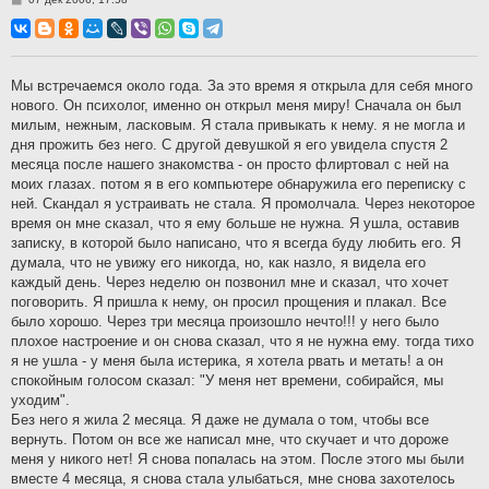
о
о
б
щ
е
н
Мы встречаемся около года. За это время я открыла для себя много
и
нового. Он психолог, именно он открыл меня миру! Сначала он был
е
милым, нежным, ласковым. Я стала привыкать к нему. я не могла и
дня прожить без него. С другой девушкой я его увидела спустя 2
месяца после нашего знакомства - он просто флиртовал с ней на
моих глазах. потом я в его компьютере обнаружила его переписку с
ней. Скандал я устраивать не стала. Я промолчала. Через некоторое
время он мне сказал, что я ему больше не нужна. Я ушла, оставив
записку, в которой было написано, что я всегда буду любить его. Я
думала, что не увижу его никогда, но, как назло, я видела его
каждый день. Через неделю он позвонил мне и сказал, что хочет
поговорить. Я пришла к нему, он просил прощения и плакал. Все
было хорошо. Через три месяца произошло нечто!!! у него было
плохое настроение и он снова сказал, что я не нужна ему. тогда тихо
я не ушла - у меня была истерика, я хотела рвать и метать! а он
спокойным голосом сказал: "У меня нет времени, собирайся, мы
уходим".
Без него я жила 2 месяца. Я даже не думала о том, чтобы все
вернуть. Потом он все же написал мне, что скучает и что дороже
меня у никого нет! Я снова попалась на этом. После этого мы были
вместе 4 месяца, я снова стала улыбаться, мне снова захотелось