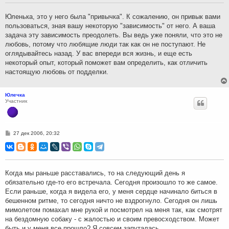
щ
е
н
Юленька, это у него была "привычка". К сожалению, он привык вами
и
пользоваться, зная вашу некоторую "зависимость" от него. А ваша
е
задача эту зависимость преодолеть. Вы ведь уже поняли, что это не
любовь, потому что любящие люди так как он не поступают. Не
оглядывайтесь назад. У вас впереди вся жизнь, и еще есть
некоторый опыт, который поможет вам определить, как отличить
настоящую любовь от подделки.
Юлечка
Участник
С
27 дек 2006, 20:32
о
о
б
щ
е
н
Когда мы раньше расставались, то на следующий день я
и
обязательно где-то его встречала. Сегодня произошло то же самое.
е
Если раньше, когда я видела его, у меня сердце начинало биться в
бешенном ритме, то сегодня ничто не вздрогнуло. Сегодня он лишь
мимолетом помахал мне рукой и посмотрел на меня так, как смотрят
на бездомную собаку - с жалостью и своим превосходством. Может
быть и у меня все прошло? Я совсем запуталась.