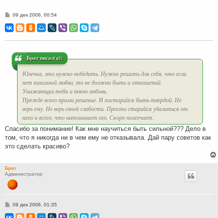
С
09 дек 2006, 00:54
о
о
б
щ
е
н
и
Брат писал(а):
е
Юлечка, это нужно победить. Нужно решить для себя, что если
нет взаимной любви, то не должно быть и отношений.
Унижающих тебя и твою любовь.
Прежде всего прими решение. И постарайся быть твердой. Не
верь ему. Не верь своей слабости. Просто старайся удалиться от
него и всего, что напоминает его. Скоро полегчает.
Спасибо за понимание! Как мне научиться быть сильной??? Дело в
том, что я никогда ни в чем ему не отказывала. Дай пару советов как
это сделать красиво?
Брат
Администратор
С
09 дек 2006, 01:35
о
о