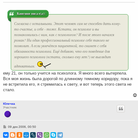
щ
е
н
и
Княгиня писал(а):
е
Согласна с остальными. Этот человек сам не способен дать кому-
то счастье, и себе - тоже. Кстати, он психолог и вы
познакомились с ним, как с психологом? И после этого начался
роман? Ни один профессиональный психолог себе такого не
позволит. А если увлечётся пациенткой, то снимет с себя
обязанности психолога. Ещё добавлю, что его поведение для
хорошего психолога (кстати, сколько ему лет?) не выглядит
адекватным.
ему 21, он только учится на психолога. Я много всего вытерпела.
Вся моя жизнь была дорогой по длинному темному коридору, пока я
не встретила его, я стремилась к свету, и вот теперь этого света не
стало.
Юлечка
Участник
С
09 дек 2006, 00:50
о
о
б