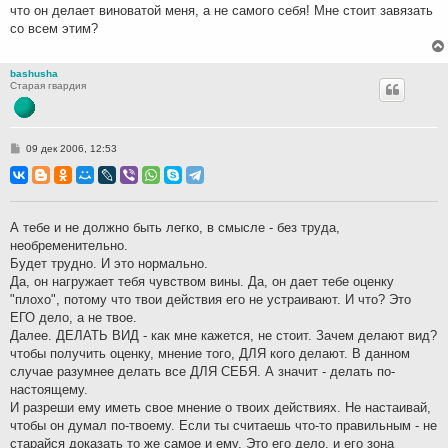
что он делает виноватой меня, а не самого себя! Мне стоит завязать
со всем этим?
bashusha
Старая гвардия
С
09 дек 2006, 12:53
о
о
б
щ
е
н
А тебе и не должно быть легко, в смысле - без труда,
и
необременительно.
е
Будет трудно. И это нормально.
Да, он нагружает тебя чувством вины. Да, он дает тебе оценку
"плохо", потому что твои действия его не устраивают. И что? Это
ЕГО дело, а не твое.
Далее. ДЕЛАТЬ ВИД - как мне кажется, не стоит. Зачем делают вид?
чтобы получить оценку, мнение того, ДЛЯ кого делают. В данном
случае разумнее делать все ДЛЯ СЕБЯ. А значит - делать по-
настоящему.
И разреши ему иметь свое мнение о твоих действиях. Не настаивай,
чтобы он думал по-твоему. Если ты считаешь что-то правильным - не
старайся доказать то же самое и ему. Это его дело, и его зона