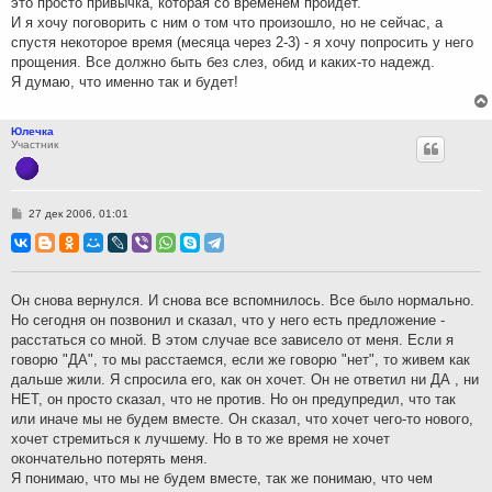
это просто привычка, которая со временем пройдет.
И я хочу поговорить с ним о том что произошло, но не сейчас, а
спустя некоторое время (месяца через 2-3) - я хочу попросить у него
прощения. Все должно быть без слез, обид и каких-то надежд.
Я думаю, что именно так и будет!
Юлечка
Участник
С
27 дек 2006, 01:01
о
о
б
щ
е
н
Он снова вернулся. И снова все вспомнилось. Все было нормально.
и
Но сегодня он позвонил и сказал, что у него есть предложение -
е
расстаться со мной. В этом случае все зависело от меня. Если я
говорю "ДА", то мы расстаемся, если же говорю "нет", то живем как
дальше жили. Я спросила его, как он хочет. Он не ответил ни ДА , ни
НЕТ, он просто сказал, что не против. Но он предупредил, что так
или иначе мы не будем вместе. Он сказал, что хочет чего-то нового,
хочет стремиться к лучшему. Но в то же время не хочет
окончательно потерять меня.
Я понимаю, что мы не будем вместе, так же понимаю, что чем