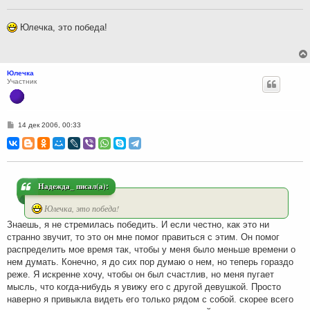
щ
е
н
Юлечка, это победа!
и
е
Юлечка
Участник
С
14 дек 2006, 00:33
о
о
б
щ
е
н
и
Надежда_ писал(а):
е
Юлечка, это победа!
Знаешь, я не стремилась победить. И если честно, как это ни
странно звучит, то это он мне помог правиться с этим. Он помог
распределить мое время так, чтобы у меня было меньше времени о
нем думать. Конечно, я до сих пор думаю о нем, но теперь гораздо
реже. Я искренне хочу, чтобы он был счастлив, но меня пугает
мысль, что когда-нибудь я увижу его с другой девушкой. Просто
наверно я привыкла видеть его только рядом с собой. скорее всего