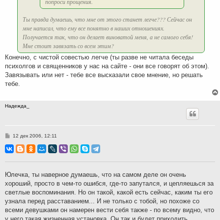
попроси прощения.
Ты правда думаешь, что мне от этого станет легче??? Сейчас он
мне написал, что ему все понятно в наших отношениях.
Получается так, что он делает виноватой меня, а не самого себя!
Мне стоит завязать со всем этим?
Конечно, с чистой совестью легче (ты разве не читала беседы
психолгов и священников у нас на сайте - они все говорят об этом).
Завязывать или нет - тебе все высказали свое мнение, но решать
тебе.
Надежда_
С
12 дек 2006, 12:11
о
о
б
щ
е
н
Юлечка, ты наверное думаешь, что на самом деле он очень
и
хороший, просто в чем-то ошибся, где-то запутался, и цепляешься за
е
светлые воспоминания. Но он такой, какой есть сейчас, каким ты его
узнала перед расставанием... И не только с тобой, но похоже со
всеми девушками он намерен вести себя также - по всему видно, что
у него такая жизненная установка. Он так и будет приходить,