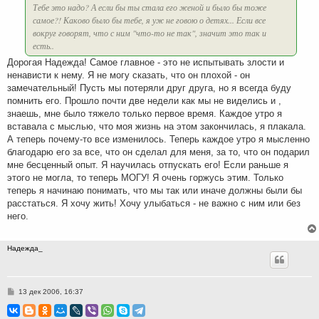
Тебе это надо? А если бы ты стала его женой и было бы тоже
самое?! Каково было бы тебе, я уж не говою о детях... Если все
вокруг говорят, что с ним "что-то не так", значит это так и
есть..
Дорогая Надежда! Самое главное - это не испытывать злости и
ненависти к нему. Я не могу сказать, что он плохой - он
замечательный! Пусть мы потеряли друг друга, но я всегда буду
помнить его. Прошло почти две недели как мы не виделись и ,
знаешь, мне было тяжело только первое время. Каждое утро я
вставала с мыслью, что моя жизнь на этом закончилась, я плакала.
А теперь почему-то все изменилось. Теперь каждое утро я мысленно
благодарю его за все, что он сделал для меня, за то, что он подарил
мне бесценный опыт. Я научилась отпускать его! Если раньше я
этого не могла, то теперь МОГУ! Я очень горжусь этим. Только
теперь я начинаю понимать, что мы так или иначе должны были бы
расстаться. Я хочу жить! Хочу улыбаться - не важно с ним или без
него.
Надежда_
С
13 дек 2006, 16:37
о
о
б