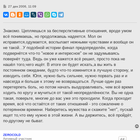
С
27 дек 2006, 11:09
о
о
б
щ
е
н
Знакомо. Цепляешься за бесперспктивные отношения, вроде умом
и
всё понимаешь, но продолжаешь надеется. Мол он
е
исправится,одумается, воспылает нежными чувствами и вообще он
не такой...У подобной истории финал предопределён, когда
подвернётся что-то "новое и интересное" он не задумываясь
повернёт туда. Ведь он уже кажется всё решил, просто пока не
нашёл того,чего ищёт. В итоге он будет искать,а вы жить в
постоянном ожидании, будто что-то изменится в лучшую сторону, и
изводить себя. Юля, нужно быть сильнее, нужно порвать раз и и
навсегда и больше к этому не возвращаться. Лучше один раз
перетерпеть боль, но потом начать выздоравливать, чем всё время
ходить по кругу и мучиться от такой неопределённости. Вы не одна
такая, поверьте, многие до вас уже это проходили. Когда проходит
время, всё что остаётся от таких отношений - это сожаление о
потерянном времени. Наберитесь мужества и скажите "нет", пускай
ищет то,что ему нужно в этой жизни. А вы держитесь, всё пройдёт,
по-другому не быват.
ZEROCOLD
Активный участник