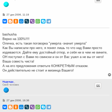
С
27 дек 2006, 11:19
о
о
б
щ
е
н
bashusha
и
Верно на 100%!!!!
е
Олечка, есть такая поговорка "умерла -значит умерла"
Как Вы написали про него, я понял лишь то что над Вами просто
издеваются. Дайте ему достойный отпор, и себя ни в чем не вините,
ОН поступил с Вами по свински и он от Вас ушел а не вы от него!
Ваша совесть чиста!
А на его предложения ответьте КОНКРЕТНЫМ отказом.
Он действительно не стоит и мизинца Вашего!
Надежда_
Свой человек
С
27 дек 2006, 16:36
о
о
б