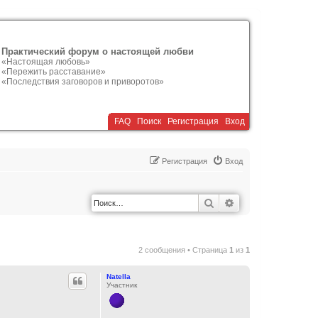
Практический форум о настоящей любви
«Настоящая любовь»
«Пережить расставание»
«Последствия заговоров и приворотов»
FAQ
Поиск
Р
е
г
и
с
т
р
а
ц
и
я
Вход
Р
е
г
и
с
т
р
а
ц
и
я
Вход
Поиск
Расширенный по
2 сообщения • Страница
1
из
1
Natella
Участник