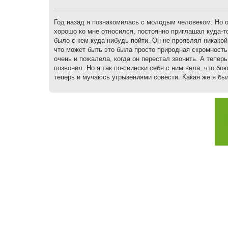
щ
е
н
Год назад я познакомилась с молодым человеком. Но 
и
хорошо ко мне относился, постоянно приглашал куда-то
е
было с кем куда-нибудь пойти. Он не проявлял никако
что может быть это была просто природная скромность, 
очень и пожалела, когда он перестал звонить. А теперь,
позвонил. Но я так по-свински себя с ним вела, что б
теперь и мучаюсь угрызениями совести. Какая же я был