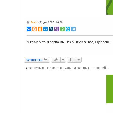
С
Брат
»
11 дек 2006, 18:26
о
о
б
щ
е
н
А какие у тебя варианты? Из ошибок выводы делаешь - 
и
е
Ответить
О
т
в
е
т
и
т
ь
Вернуться в «Разбор ситуаций любовных отношений»