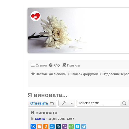
Регистрация
Ссылки
FAQ
Правила
Настоящая любовь
Список форумов
Отделение тера
Я виновата...
Ответить
П
О
т
в
е
т
и
т
ь
Я виновата...
С
Natella
»
11 дек 2006, 12:57
о
о
б