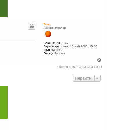
Брат
Администратор
Сообщения:
8147
Зарегистрирован:
16 май 2006, 15:30
Пол:
мужской
Откуда:
Москва
В
е
2 сообщения • Страница
1
из
1
р
н
у
Перейти
т
ь
с
я
к
н
а
ч
а
л
у