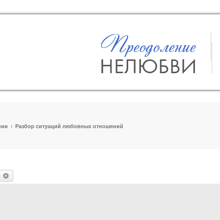
пии
Разбор ситуаций любовных отношений
оиск
Расширенный поиск