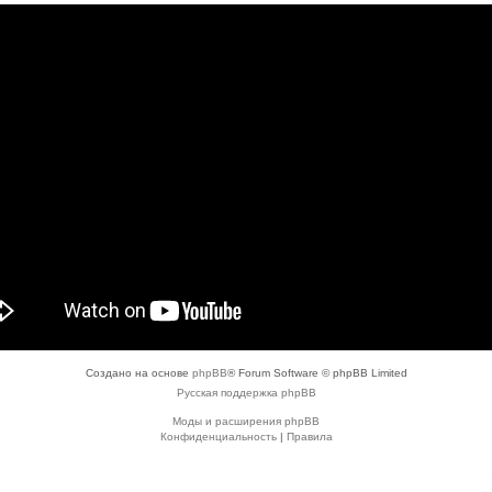
Создано на основе
phpBB
® Forum Software © phpBB Limited
Русская поддержка phpBB
Моды и расширения phpBB
Конфиденциальность
|
Правила