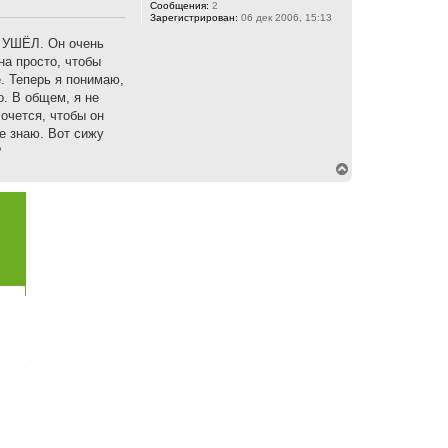
Сообщения:
2
Зарегистрирован:
06 дек 2006, 15:13
Н УШЁЛ. Он очень
на просто, чтобы
. Теперь я понимаю,
о. В общем, я не
хочется, чтобы он
не знаю. Вот сижу
?
В
е
р
н
у
т
ь
с
я
к
н
а
ч
а
л
у