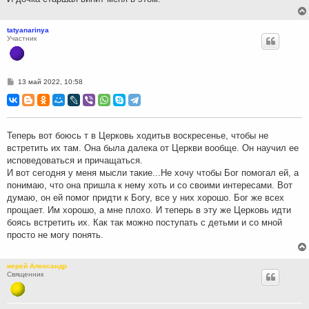
tatyanarinya
Участник
С
13 май 2022, 10:58
о
о
б
щ
е
н
Теперь вот боюсь т в Церковь ходитьв воскресенье, чтобы не
и
встретить их там. Она была далека от Церкви вообще. Он научил ее
е
исповедоваться и причащаться.
И вот сегодня у меня мысли такие...Не хочу чтобы Бог помогал ей, а
понимаю, что она пришла к нему хоть и со своими интересами. Вот
думаю, он ей помог придти к Богу, все у них хорошо. Бог же всех
прощает. Им хорошо, а мне плохо. И теперь в эту же Церковь идти
боясь встретить их. Как так можно поступать с детьми и со мной
просто не могу понять.
иерей Александр
Священник