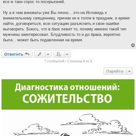
все ж таки спрос то посерьезней.
Ну а в чем виноваты уже Вы лично... это на Исповедь к
внимательному священнику, причем не в толпе в праздник, в время
найти, договориться, всю ситуацию разъяснить и свои ошибки
выговорить. Боюсь, что в базе лежит то, почему именно такой тип
мужчины заинтересовал. Блудливость то и до брака, вероятно
была... может быть подавленная на время.
Ответить
О
т
в
е
т
и
т
ь
7 сообщений • Страница
1
из
1
Перейти