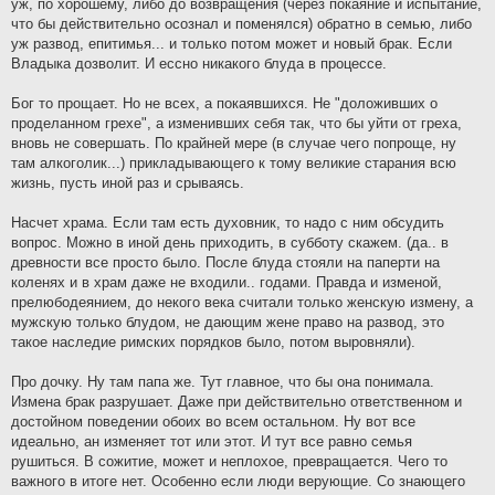
уж, по хорошему, либо до возвращения (через покаяние и испытание,
что бы действительно осознал и поменялся) обратно в семью, либо
уж развод, епитимья... и только потом может и новый брак. Если
Владыка дозволит. И ессно никакого блуда в процессе.
Бог то прощает. Но не всех, а покаявшихся. Не "доложивших о
проделанном грехе", а изменивших себя так, что бы уйти от греха,
вновь не совершать. По крайней мере (в случае чего попроще, ну
там алкоголик...) прикладывающего к тому великие старания всю
жизнь, пусть иной раз и срываясь.
Насчет храма. Если там есть духовник, то надо с ним обсудить
вопрос. Можно в иной день приходить, в субботу скажем. (да.. в
древности все просто было. После блуда стояли на паперти на
коленях и в храм даже не входили.. годами. Правда и изменой,
прелюбодеянием, до некого века считали только женскую измену, а
мужскую только блудом, не дающим жене право на развод, это
такое наследие римских порядков было, потом выровняли).
Про дочку. Ну там папа же. Тут главное, что бы она понимала.
Измена брак разрушает. Даже при действительно ответственном и
достойном поведении обоих во всем остальном. Ну вот все
идеально, ан изменяет тот или этот. И тут все равно семья
рушиться. В сожитие, может и неплохое, превращается. Чего то
важного в итоге нет. Особенно если люди верующие. Со знающего