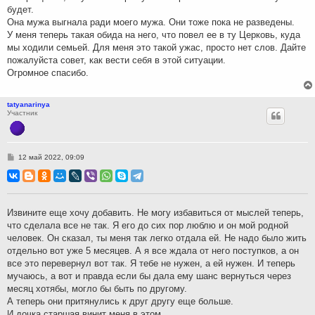
будет.
Она мужа выгнала ради моего мужа. Они тоже пока не разведены.
У меня теперь такая обида на него, что повел ее в ту Церковь, куда
мы ходили семьей. Для меня это такой ужас, просто нет слов. Дайте
пожалуйста совет, как вести себя в этой ситуации.
Огромное спасибо.
tatyanarinya
Участник
С
12 май 2022, 09:09
о
о
б
щ
е
н
Извините еще хочу добавить. Не могу избавиться от мыслей теперь,
и
что сделала все не так. Я его до сих пор люблю и он мой родной
е
человек. Он сказал, ты меня так легко отдала ей. Не надо было жить
отдельно вот уже 5 месяцев. А я все ждала от него поступков, а он
все это перевернул вот так. Я тебе не нужен, а ей нужен. И теперь
мучаюсь, а вот и правда если бы дала ему шанс вернуться через
месяц хотябы, могло бы быть по другому.
А теперь они притянулись к друг другу еще больше.
И дочка старшая винит меня в этом.