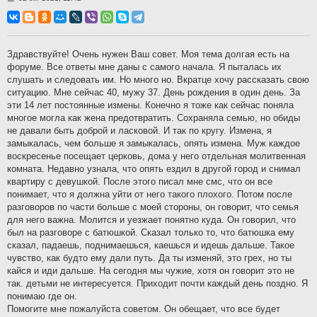
о
о
б
щ
е
н
Здравствуйте! Очень нужен Ваш совет. Моя тема долгая есть на
и
форуме. Все ответы мне даны с самого начала. Я пыталась их
е
слушать и следовать им. Но много но. Вкратце хочу рассказать свою
ситуацию. Мне сейчас 40, мужу 37. День рождения в один день. За
эти 14 лет постоянные измены. Конечно я тоже как сейчас поняла
многое могла как жена предотвратить. Сохраняла семью, но обиды
не давали быть доброй и ласковой. И так по кругу. Измена, я
замыкалась, чем больше я замыкалась, опять измена. Муж каждое
воскресенье посещает церковь, дома у него отдельная молитвенная
комната. Недавно узнала, что опять ездил в другой город и снимал
квартиру с девушкой. После этого писал мне смс, что он все
понимает, что я должна уйти от него такого плохого. Потом после
разговоров по части больше с моей стороны, он говорит, что семья
для него важна. Молится и уезжает понятно куда. Он говорил, что
был на разговоре с батюшкой. Сказал только то, что батюшка ему
сказал, падаешь, поднимаешься, каешься и идешь дальше. Такое
чувство, как будто ему дали путь. Да ты изменяй, это грех, но ты
кайся и иди дальше. На сегодня мы чужие, хотя он говорит это не
так. детьми не интересуется. Приходит почти каждый день поздно. Я
понимаю где он.
Помогите мне пожалуйста советом. Он обещает, что все будет