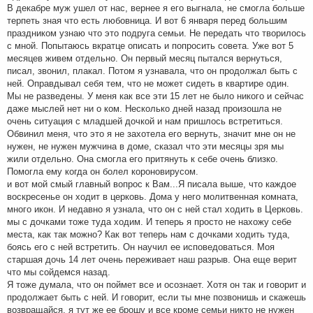
В декабре муж ушел от нас, вернее я его выгнала, не смогла больше
е
терпеть зная что есть любовница. И вот 6 января перед большим
праздником узнаю что это подруга семьи. Не передать что творилось
с мной. Попытаюсь вкратце описать и попросить совета. Уже вот 5
месяцев живем отдельно. Он первый месяц пытался вернуться,
писал, звонил, плакал. Потом я узнавала, что он продолжал быть с
ней. Оправдывал себя тем, что не может сидеть в квартире один.
Мы не разведены. У меня как все эти 15 лет не было никого и сейчас
даже мыслей нет ни о ком. Несколько дней назад произошла не
очень ситуация с младшей дочкой и нам пришлось встретиться.
Обвинил меня, что это я не захотела его вернуть, значит мне он не
нужен, не нужен мужчина в доме, сказал что эти месяцы зря мы
жили отдельно. Она смогла его притянуть к себе очень близко.
Помогла ему когда он болел короновирусом.
и вот мой смый главный вопрос к Вам...Я писала выше, что каждое
воскресенье он ходит в церковь. Дома у него молитвенная комната,
много икон. И недавно я узнала, что он с ней стал ходить в Церковь.
мы с дочками тоже туда ходим. И теперь я просто не нахожу себе
места, как так можно? Как вот теперь нам с дочками ходить туда,
боясь его с ней встретить. Он научил ее исповедоваться. Моя
старшая дочь 14 лет очень переживает наш разрыв. Она еще верит
что мы сойдемся назад.
Я тоже думала, что он поймет все и осознает. Хотя он так и говорит и
продолжает быть с ней. И говорит, если ты мне позвонишь и скажешь
возвращайся, я тут же ее брошу и все кроме семьи никто не нужен