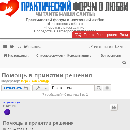
Регистрация
Практический форум о настоящей любви
«Настоящая любовь»
«Пережить расставание»
«Последствия заговоров и приворотов»
FAQ
Поиск
Р
е
г
и
с
т
р
а
ц
и
я
Вход
FAQ
Правила
Р
е
г
и
с
т
р
а
ц
и
я
Вход
Настоящая любовь
Список форумов
Консультации специалистов
Вопросы священнику о браке, разводе, расставании
П
о
Помощь в принятии решения
и
Модератор:
иерей Александр
с
Ответить
Поиск
Расширен
О
т
в
е
т
и
т
ь
к
7 сообщений • Страница
1
из
1
tatyanarinya
Участник
Помощь в принятии решения
С
02 окт 2021, 11:42