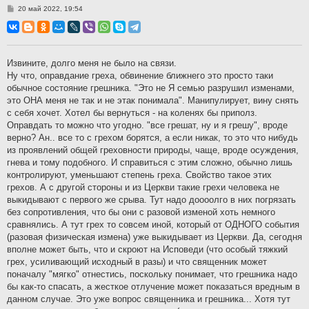
С
20 май 2022, 19:54
о
о
б
щ
е
н
Извините, долго меня не было на связи.
и
Ну что, оправдание греха, обвинение ближнего это просто таки
е
обычное состояние грешника. "Это не Я семью разрушил изменами,
это ОНА меня не так и не этак понимала". Манипулирует, вину снять
с себя хочет. Хотел бы вернуться - на коленях бы приполз.
Оправдать то можно что угодно. "все грешат, ну и я грешу", вроде
верно? Ан.. все то с грехом борятся, а если никак, то это что нибудь
из проявлений общей греховности природы, чаще, вроде осуждения,
гнева и тому подобного. И справиться с этим сложно, обычно лишь
контролируют, уменьшают степень греха. Свойство такое этих
грехов. А с другой стороны и из Церкви такие грехи человека не
выкидывают с первого же срыва. Тут надо доооолго в них погрязать
без сопротивления, что бы они с разовой изменой хоть немного
сравнялись. А тут грех то совсем иной, который от ОДНОГО события
(разовая физическая измена) уже выкидывает из Церкви. Да, сегодня
вполне может быть, что и скроют на Исповеди (что особый тяжкий
грех, усиливающий исходный в разы) и что священник может
поначалу "мягко" отнестись, поскольку понимает, что грешника надо
бы как-то спасать, а жесткое отлучение может показаться вредным в
данном случае. Это уже вопрос священника и грешника... Хотя тут