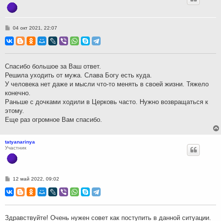
С
04 окт 2021, 22:07
о
о
б
щ
е
н
Спасибо большое за Ваш ответ.
и
Решила уходить от мужа. Слава Богу есть куда.
е
У человека нет даже и мысли что-то менять в своей жизни. Тяжело
конечно.
Раньше с дочками ходили в Церковь часто. Нужно возвращаться к
этому.
Еще раз огромное Вам спасибо.
tatyanarinya
Участник
С
12 май 2022, 09:02
о
о
б
щ
е
н
Здравствуйте! Очень нужен совет как поступить в данной ситуации.
и