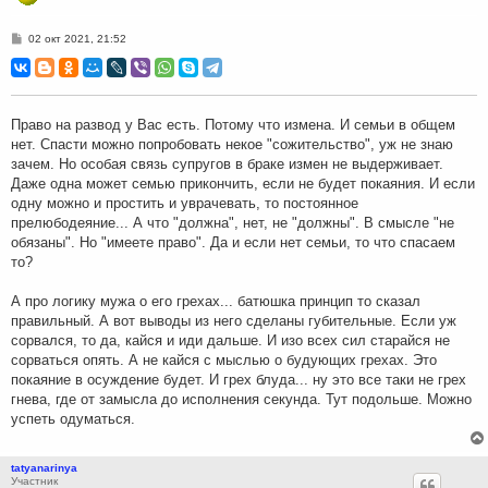
С
02 окт 2021, 21:52
о
о
б
щ
е
н
Право на развод у Вас есть. Потому что измена. И семьи в общем
и
нет. Спасти можно попробовать некое "сожительство", уж не знаю
е
зачем. Но особая связь супругов в браке измен не выдерживает.
Даже одна может семью прикончить, если не будет покаяния. И если
одну можно и простить и уврачевать, то постоянное
прелюбодеяние... А что "должна", нет, не "должны". В смысле "не
обязаны". Но "имеете право". Да и если нет семьи, то что спасаем
то?
А про логику мужа о его грехах... батюшка принцип то сказал
правильный. А вот выводы из него сделаны губительные. Если уж
сорвался, то да, кайся и иди дальше. И изо всех сил старайся не
сорваться опять. А не кайся с мыслью о будующих грехах. Это
покаяние в осуждение будет. И грех блуда... ну это все таки не грех
гнева, где от замысла до исполнения секунда. Тут подольше. Можно
успеть одуматься.
tatyanarinya
Участник