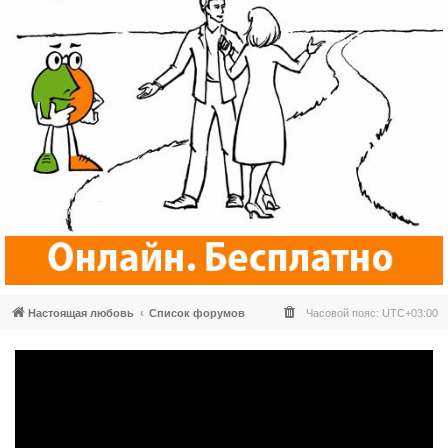
Настоящая любовь
Список форумов
Часовой пояс:
UTC+03:00