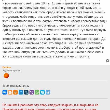
и вот живешь с ней 5 лет 10 лет 15 лет и даже 20 лет а тут жена
встречает василису влюбляется в неё и у ходит к ней жить и эта
новость становится как гром среди ясного неба и тут уже не знаешь
что делать либо отпустить свою любимую жену мать общих деток
жить к василисе либо тем самым оторвать с мясом совместные годы
брака ведь за то время что живешь с человеком ты сростаешься в
едину плоть да и начинать с нуля это тоже не есть гут либо вернуть
любимую жену обратно в семью тем самым вернуть человека с
которым связывали долгие годы брака и семьи и общая история. Да
и ситуация со знакомым плюс это видео в Тик-Ток меня заставили
задуматься и написать этот постик к разбору этой нестандартной и
щекотливой ситуации как быть что делать и как найти в себе силы
жить дальше стоит ли возвращать жену или ее отпустить.
Delfina
Администратор
С
24 май 2023, 16:42
о
о
б
щ
е
н
По нашим Правилам эту тему следует закрыть,и я закрываю её.
и
Практический форум предназначен для помощи тому, кто сам
е