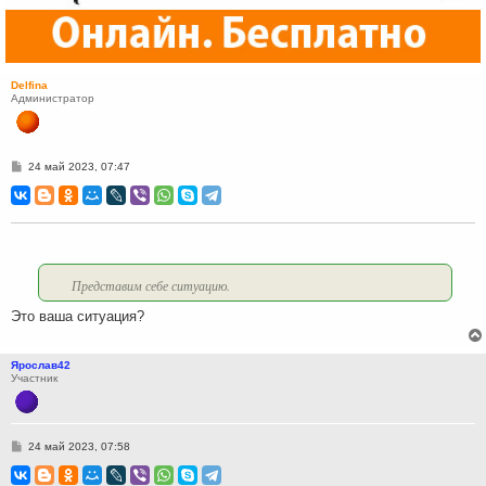
Delfina
Администратор
С
24 май 2023, 07:47
о
о
б
щ
е
н
и
е
Представим себе ситуацию.
Это ваша ситуация?
Ярослав42
Участник
С
24 май 2023, 07:58
о
о
б