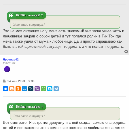
щ
е
н
и
Delfina
писал(а):
↑
е
Это ваша ситуация?
Это не моя ситуация но у меня есть знакомый чья жена ушла жить к
любовнице забрав с собой детей и тут попался ролик в Тик Ток где
жена также ушла от мужа к любовнице. Да и просто спрашиваю как
быть в этой щекотливой ситуаци что делать а что нельзя не делать.
Ярослав42
Участник
С
24 май 2023, 09:36
о
о
б
щ
е
н
и
Delfina
писал(а):
↑
е
Это ваша ситуация?
Вот смотрите. Я встретил девушку я с ней создал семью она родила
детей и все кажется что в семье все прекрасно любимая жена детки