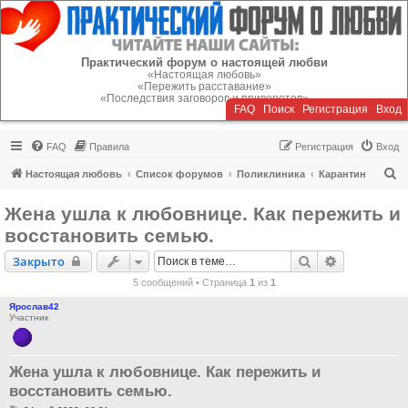
Регистрация
Практический форум о настоящей любви
«Настоящая любовь»
«Пережить расставание»
«Последствия заговоров и приворотов»
FAQ
Поиск
Р
е
г
и
с
т
р
а
ц
и
я
Вход
FAQ
Правила
Р
е
г
и
с
т
р
а
ц
и
я
Вход
П
Настоящая любовь
Список форумов
Поликлиника
Карантин
о
Жена ушла к любовнице. Как пережить и
и
восстановить семью.
с
Закрыто
Поиск
Расширенн
Закрыто
к
5 сообщений • Страница
1
из
1
Ярослав42
Участник
Жена ушла к любовнице. Как пережить и
восстановить семью.