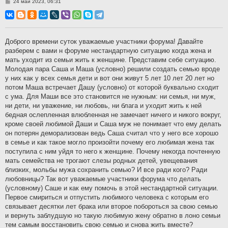
С
24 май 2023, 06:31
о
о
б
щ
е
н
Доброго времени суток уважаемые участники форума! Давайте
и
разберем с вами н форуме нестандартную ситуацию когда жена и
е
мать уходит из семьи жить к женщине. Представим себе ситуацию.
Молодая пара Саша и Маша (условно) решили создать семью вроде
у них как у всех семья дети и вот они живут 5 лет 10 лет 20 лет но
потом Маша встречает Дашу (условно) от которой буквально сходит
с ума. Для Маши все это становится не нужным: ни семья, ни муж,
ни дети, ни уважение, ни любовь, ни блага и уходит жить к ней
бедная ослепленная влюбленная не замечает ничего и никого вокруг,
кроме своей любимой Даши и Саша муж не понимает что ему делать
он потерян деморализован ведь Саша считал что у него все хорошо
в семье и как такое могло произойти почему его любимая жена так
поступила с ним уйдя то него к женщине. Почему некогда почтенную
мать семейства не трогают слезы родных детей, увещевания
близких, мольбы мужа сохранить семью? И все ради кого? Ради
любовницы? Так вот уважаемые участники форума что делать
(условному) Саше и как ему помочь в этой нестандартной ситуации.
Первое смириться и отпустить любимого человека с которым его
связывает десятки лет брака или второе побороться за свою семью
и вернуть заблудшую но такую любимую жену обратно в лоно семьи
тем самым восстановить свою семью и снова жить вместе?