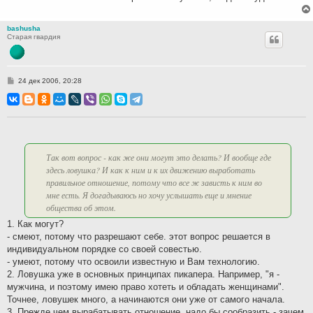
bashusha
Старая гвардия
С
24 дек 2006, 20:28
о
о
б
щ
е
н
и
е
Так вот вопрос - как же они могут это делать? И вообще где
здесь ловушка? И как к ним и к их движению выработать
правильное отношение, потому что все ж зависть к ним во
мне есть. Я догадываюсь но хочу услышать еще и мнение
общества об этом.
1. Как могут?
- смеют, потому что разрешают себе. этот вопрос решается в
индивидуальном порядке со своей совестью.
- умеют, потому что освоили известную и Вам технологию.
2. Ловушка уже в основных принципах пикапера. Например, "я -
мужчина, и поэтому имею право хотеть и обладать женщинами".
Точнее, ловушек много, а начинаются они уже от самого начала.
3. Прежде чем вырабатывать отношение, надо бы сообразить - зачем