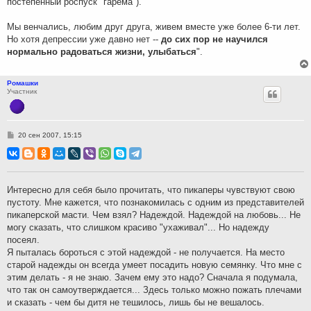
постепенный роспуск "гарема").
Мы венчались, любим друг друга, живем вместе уже более 6-ти лет.
Но хотя депрессии уже давно нет --
до сих пор не научился
нормально радоваться жизни, улыбаться
".
Ромашки
Участник
С
20 сен 2007, 15:15
о
о
б
щ
е
н
Интересно для себя было прочитать, что пикаперы чувствуют свою
и
пустоту. Мне кажется, что познакомилась с одним из представителей
е
пикаперской масти. Чем взял? Надеждой. Надеждой на любовь... Не
могу сказать, что слишком красиво "ухаживал"... Но надежду
посеял.
Я пыталась бороться с этой надеждой - не получается. На место
старой надежды он всегда умеет посадить новую семянку. Что мне с
этим делать - я не знаю. Зачем ему это надо? Сначала я подумала,
что так он самоутверждается... Здесь только можно пожать плечами
и сказать - чем бы дитя не тешилось, лишь бы не вешалось.