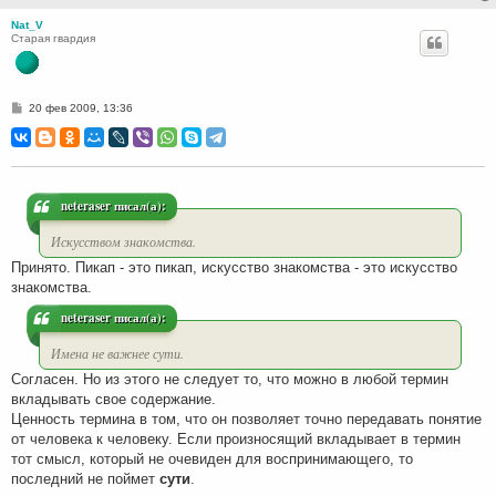
Nat_V
Старая гвардия
С
20 фев 2009, 13:36
о
о
б
щ
е
н
и
neteraser писал(а):
е
Искусством знакомства.
Принято. Пикап - это пикап, искусство знакомства - это искусство
знакомства.
neteraser писал(а):
Имена не важнее сути.
Согласен. Но из этого не следует то, что можно в любой термин
вкладывать свое содержание.
Ценность термина в том, что он позволяет точно передавать понятие
от человека к человеку. Если произносящий вкладывает в термин
тот смысл, который не очевиден для воспринимающего, то
последний не поймет
сути
.