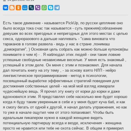
о
о
б
щ
е
н
Есть такое движение - называется PickUp, по русски цепляние оно
и
было всегда тока счас так называется - суть прежняя(соблазнение
е
девушек во всех пригодных и непригодных для этого местах с целью
секса, одноразового а дальше наплевать - "сама виновата что
тараканов в голове развела - ведь у нас в стране ,понимаш
,дэмократия", ) Основная цель собрать как можно больше купонов(вы
понимаете о чем я) - . Я наблюдал этих людей - они такие ловкие
успешные свободные независимые веселые. У меня есть знакомый ,
успешный в этом деле. Он меня с этим и познакомил. Для начала
дал почитать книгу на эту тему , - за основу взято НЛП - нейро
лингвистическое программирование - метод в психологии,
посвященный выработке эффективных стратегий поведения для
достижения собственных целей - на мой мой взгляд измарали
чудеснейшую вещь. Я прочел эту книгу от корки до корки и даже
вдохновился этим. Я представлял себе насколько мне будет хорошо
когда я буду таким уверенным в себе и у меня будет куча баб, и как
я смогу бегать от одной к другой, я начал делать упражнения, но как
то уже в начале ощутил чем от этого попахивает. Чтобы быть
идеальным пикапером нужно в каждой женщине видеть
потенциальную партнершу всегда и везде, исключения - женщина
просто не нравится или тебе не охота сейчас. В общем я примерил