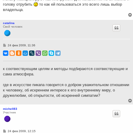
голову отрубить
то как ей пользоваться это всего лишь выбор
владельца.
catalina
Свой человек
С
24 фев 2009, 11:36
о
о
б
щ
е
н
к соотвествующим целям и методы подбираются соотвествующие и
и
сама атмосфера.
е
где в искусстве пикапа говорится о добром уважительном отношении
к человеку, об искреннем интересе к его внутреннему миру, о
дружелюбии, об открытости, об искренней симпатии?
michell83
Участник
С
24 фев 2009, 12:15