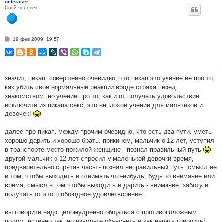
neteraser
Свой человек
С
19 фев 2009, 19:57
о
о
б
щ
е
н
значит, пикап. совершенно очевидно, что пикап это учение не про то,
и
как убить свои нормальные реакции вроде страха перед
е
знакомством, но учение про то, как и от получать удовольствие.
исключите из пикапа секс, это неплохое учение для мальчиков и
девочек!
далее про пикап. между прочим очевидно, что есть два пути. уметь
хорошо дарить и хорошо брать. прикинем, мальчик о 12 лет, уступил
в транспорте место пожилой женщине - познал правильный путь
другой мальчик о 12 лет спросил у маленькой девочки время,
предварительно спрятав часы - познал неправильный путь. смысл не
в том, чтобы выходить и отнимать что-нибудь, будь то внимание или
время, смысл в том чтобы выходить и дарить - внимание, заботу и
получать от этого обоюдное удовлетворение.
вы говорите надо целомудренно общаться с противоположным
полом. истинно так, но извольте объяснить и как начать говорить!