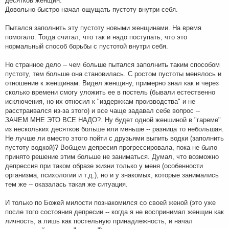
десятков женщин.
Довольно быстро начал ощущать пустоту внутри себя.
Пытался заполнить эту пустоту новыми женщинами. На время
помогало. Тогда считал, что так и надо поступать, что это
нормальный способ борьбы с пустотой внутри себя.
Но странное дело -- чем больше пытался заполнить таким способом
пустоту, тем больше она становилась. С ростом пустоты менялось и
отношение к женщинам. Видел женщину, примерно знал как и через
сколько времени смогу уложить ее в постель (бывали естественно
исключения, но их относил к "издержкам производства" и не
расстраивался из-за этого) и все чаще задавал себе вопрос --
ЗАЧЕМ МНЕ ЭТО ВСЕ НАДО?. Ну будет одной женшиной в "гареме"
из нескольких десятков больше или меньше -- разница то небольшая.
Не лучше ли вместо этого пойти с друзьями выпить водки (заполнить
пустоту водкой)? Вобщем депресия прогрессировала, пока не было
принято решение этим больше не заниматься. Думал, что возможно
депрессия при таком образе жизни только у меня (особенности
организма, психологии и т.д.), но и у знакомых, которые занимались
тем же -- оказалась такая же ситуация.
И только по Божей милости познакомился со своей женой (это уже
после того состояния депресии -- когда я не воспринимал женщин как
личность, а лишь как постельную принадлежность, и начал