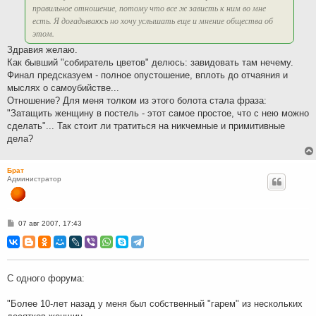
правильное отношение, потому что все ж зависть к ним во мне
есть. Я догадываюсь но хочу услышать еще и мнение общества об
этом.
Здравия желаю.
Как бывший "собиратель цветов" делюсь: завидовать там нечему.
Финал предсказуем - полное опустошение, вплоть до отчаяния и
мыслях о самоубийстве...
Отношение? Для меня толком из этого болота стала фраза:
"Затащить женщину в постель - этот самое простое, что с нею можно
сделать"... Так стоит ли тратиться на никчемные и примитивные
дела?
Брат
Администратор
С
07 авг 2007, 17:43
о
о
б
щ
е
н
С одного форума:
и
е
"Более 10-лет назад у меня был собственный "гарем" из нескольких