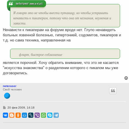
neteraser писал(а):
Я говорю это не чтобы внести путаницу, но чтобы устранить
ненависть к пикаперам, потому что она от незнания, неумения и
зависти.
Ненависти к пикаперам на форуме вроде нет. Глупо ненавидеть
больных язвенной болезнью, гипертонией, содомитов, пикаперов и
т.д. но сама техника, направленная на
флирт, быстрое соблазнение
является порочной. Хочу обратить внимание, что это не касается
"искусства знакомства" о разделении которого с пикапом мы уже
договорились.
neteraser
Свой человек
С
20 фев 2009, 14:18
о
о
б
щ
е
н