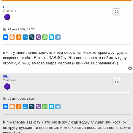
L. E.
Участник
С
24 дек 2006, 01:27
о
о
б
щ
е
н
мм... у меня лично зависть к тем счастливчикам которые друг друга
и
искренно любят. Вот это ЗАВИСТь. Это все равно что поймать одну
е
огромную рыбу вместо ведра мелочи (извините за сравнение):)
Иffан
Участник
С
24 дек 2006, 15:29
о
о
б
щ
е
н
К пикаперам зависть - это как вижу люди водку глушат или косячок
и
по кругу пускают, и веселятся, и мне хочется веселиться но не таким
е
способом.