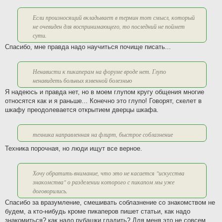
и
е
Если произносящий вкладывает в термин тот смысл, который
не очевиден для воспринимающего, то последний не поймет
сути.
Спасибо, мне правда надо научиться почище писать...
Ненависти к пикаперам на форуме вроде нет. Глупо
ненавидеть больных язвенной болезнью
Я надеюсь и правда нет, но в моем глупом кругу общения многие
относятся как и я раньше... Конечно это глупо! Говорят, скелет в
шкафу преодолевается открытием дверцы шкафа.
техника направленная на флирт, быстрое соблазнение
Техника порочная, но люди ищут все верное.
Хочу обратить внимание, что это не касается "искусства
знакомства" о разделении которого с пикапом мы уже
договорились.
Спасибо за вразумление, смешивать соблазнение со знакомством не
будем, а кто-нибудь кроме пикаперов пишет статьи, как надо
знакомиться? как надо рубашки гладить? Для меня это не совсем