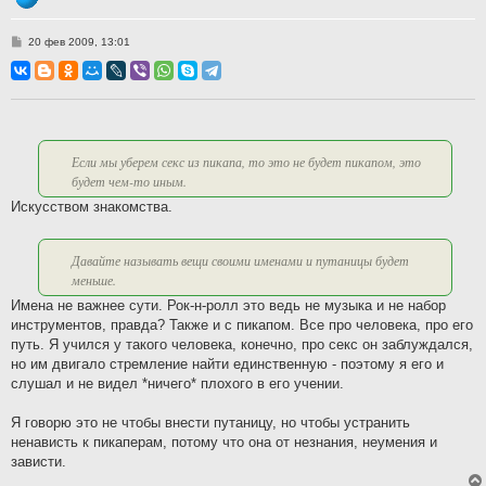
С
20 фев 2009, 13:01
о
о
б
щ
е
н
и
е
Если мы уберем секс из пикапа, то это не будет пикапом, это
будет чем-то иным.
Искусством знакомства.
Давайте называть вещи своими именами и путаницы будет
меньше.
Имена не важнее сути. Рок-н-ролл это ведь не музыка и не набор
инструментов, правда? Также и с пикапом. Все про человека, про его
путь. Я учился у такого человека, конечно, про секс он заблуждался,
но им двигало стремление найти единственную - поэтому я его и
слушал и не видел *ничего* плохого в его учении.
Я говорю это не чтобы внести путаницу, но чтобы устранить
ненависть к пикаперам, потому что она от незнания, неумения и
зависти.