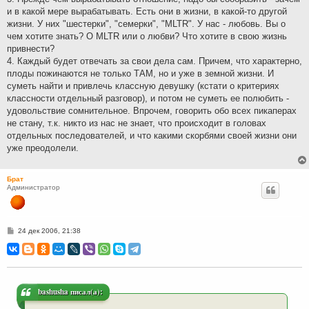
и в какой мере вырабатывать. Есть они в жизни, в какой-то другой
жизни. У них "шестерки", "семерки", "MLTR". У нас - любовь. Вы о
чем хотите знать? О MLTR или о любви? Что хотите в свою жизнь
привнести?
4. Каждый будет отвечать за свои дела сам. Причем, что характерно,
плоды пожинаются не только ТАМ, но и уже в земной жизни. И
суметь найти и привлечь классную девушку (кстати о критериях
классности отдельный разговор), и потом не суметь ее полюбить -
удовольствие сомнительное. Впрочем, говорить обо всех пикаперах
не стану, т.к. никто из нас не знает, что происходит в головах
отдельных последователей, и что какими скорбями своей жизни они
уже преодолели.
Брат
Администратор
С
24 дек 2006, 21:38
о
о
б
щ
е
н
и
bashusha писал(а):
е