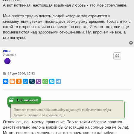
А вот истинная, настоящая взаимная любовь - это мое стремление.
Мне просто трудно понять людей которые так стремятся к
сиюминутным утехам, посвящают этому уйму времени. Тоесть я их с
какой то стороны отлично понимаю, но все же. И мало того, они еще
посмеиваются над здоровыми отношениями. Ну, впрочем не все, а
кто поглупее.
Иffан
Участник
С
24 дек 2006, 15:32
о
о
б
щ
е
н
и
L. E. писал(а):
е
Это все равно что поймать одну огромную рыбу вместо ведра
мелочи (извините за сравнение):)
Отличное , по - моему, сравнение. То что таким образом ловится -
действительно мелочь (какой бы блестящей на солнце она не была).
Может все же эта мелочь вырастет и поумнеет, когда-нибудь