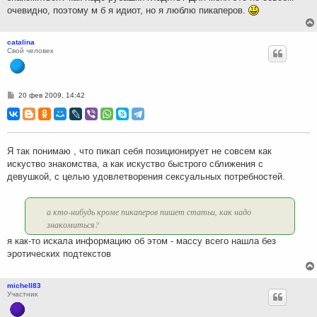
очевидно, поэтому м б я идиот, но я люблю пикаперов.
catalina
Свой человек
С
20 фев 2009, 14:42
о
о
б
щ
е
н
Я так понимаю , что пикап себя позиционирует не совсем как
и
искуство знакомства, а как искуство быстрого сближения с
е
девушкой, с целью удовлетворения сексуальных потребностей.
а кто-нибудь кроме пикаперов пишет статьи, как надо
знакомиться?
я как-то искала информацию об этом - массу всего нашла без
эротических подтекстов
michell83
Участник