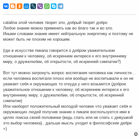
о
о
б
щ
е
н
catalina злой человек творит зло, добрый творит добро
и
Любое знание можно применить как во благо так и во зло.
е
Иными словами знание имеет нейтральную энергетику и поэтому не
может быть не плохим не хорошим.
(где в искусстве пикапа говорится о добром уважительном
отношении к человеку, об искреннем интересе к его внутреннему
миру, о дружелюбии, об открытости, об искренней симпатии?)
Вот тут можно затронуть вопрос воспитания человека как личности…
если человека воспитали плохо или вообще не воспитывали и он не
уважает себя и окружающих то откуда у него возьмется (доброе
уважительное отношении к человеку, об искреннем интересе к его
внутреннему миру, о дружелюбии, об открытости, об искренней
симпатии)
Или наоборот положительный молодой человек что уважает себя и
окружающих людей получив знание о пикапе воспользуется ими в
целях поиска своей половинки (ведь спать или не спать с девушкой
это выбор человека).. дальше мысль уходит в философские дебри
=)