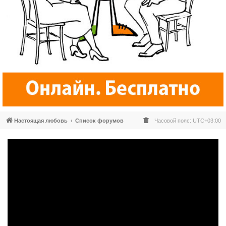
Настоящая любовь
Список форумов
Часовой пояс:
UTC+03:00