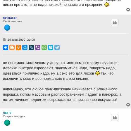
пикап про это, и не надо никакой ненависти и презрения
neteraser
Свой человек
С
19 фев 2009, 20:09
о
о
б
щ
е
н
не понимаю. мальчикам у девушек можно много чему научиться,
и
девочки быстрее взрослеют. знакомиться надо, говорить надо,
е
одеваться прилично надо. ну а секс это для лохов
так что
исключить секс и все нормально в этом пикапе.
напоминаю, что любое панк-движение начинается с блаженного
порошки, потом массовым распространением падает в панк-рок, а
потом личным подвигом возрождается в признанное искусство!
Nat_V
Старая гвардия