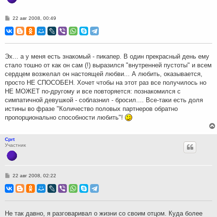
С
22 авг 2008, 00:49
о
о
б
щ
е
н
Эх... а у меня есть знакомый - пикапер. В один прекрасный день ему
и
стало тошно от как он сам (!) выразился "внутренней пустоты" и всем
е
сердцем возжелал он настоящей любви... А любить, оказывается,
просто НЕ СПОСОБЕН. Хочет чтобы на этот раз все получилось но
НЕ МОЖЕТ по-другому и все повторяется: познакомился с
симпатичной девушкой - соблазнил - бросил.... Все-таки есть доля
истины во фразе "Количество половых партнеров обратно
пропорционально способности любить"!
Cprt
Участник
С
22 авг 2008, 02:22
о
о
б
щ
е
н
Не так давно, я разговаривал о жизни со своим отцом. Куда более
и