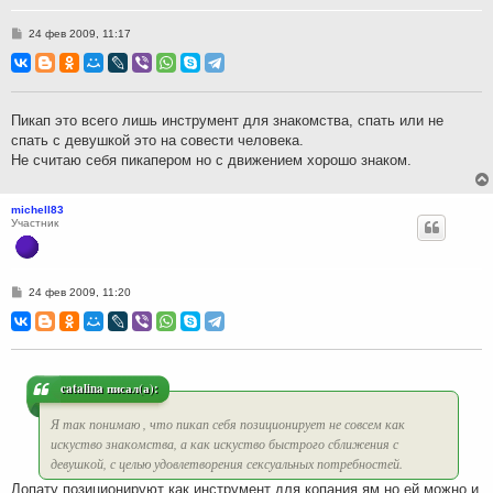
С
24 фев 2009, 11:17
о
о
б
щ
е
н
Пикап это всего лишь инструмент для знакомства, спать или не
и
спать с девушкой это на совести человека.
е
Не считаю себя пикапером но с движением хорошо знаком.
michell83
Участник
С
24 фев 2009, 11:20
о
о
б
щ
е
н
и
catalina писал(а):
е
Я так понимаю , что пикап себя позиционирует не совсем как
искуство знакомства, а как искуство быстрого сближения с
девушкой, с целью удовлетворения сексуальных потребностей.
Лопату позиционируют как инструмент для копания ям но ей можно и