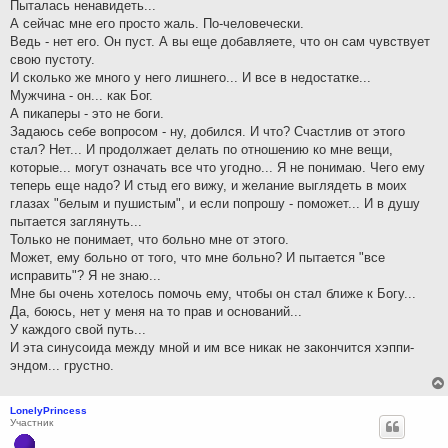
Пыталась ненавидеть...
А сейчас мне его просто жаль. По-человечески.
Ведь - нет его. Он пуст. А вы еще добавляете, что он сам чувствует
свою пустоту.
И сколько же много у него лишнего... И все в недостатке...
Мужчина - он... как Бог.
А пикаперы - это не боги.
Задаюсь себе вопросом - ну, добился. И что? Счастлив от этого
стал? Нет... И продолжает делать по отношению ко мне вещи,
которые... могут означать все что угодно... Я не понимаю. Чего ему
теперь еще надо? И стыд его вижу, и желание выглядеть в моих
глазах "белым и пушистым", и если попрошу - поможет... И в душу
пытается заглянуть...
Только не понимает, что больно мне от этого.
Может, ему больно от того, что мне больно? И пытается "все
исправить"? Я не знаю...
Мне бы очень хотелось помочь ему, чтобы он стал ближе к Богу...
Да, боюсь, нет у меня на то прав и оснований...
У каждого свой путь...
И эта синусоида между мной и им все никак не закончится хэппи-
эндом... грустно.
LonelyPrincess
Участник