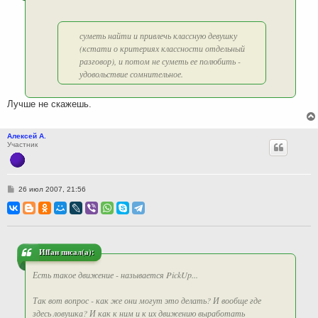
суметь найти и привлечь классную девушку
(кстати о критериях классности отдельный
разговор), и потом не суметь ее полюбить -
удовольствие сомнительное.
Лучше не скажешь.
Алексей А.
Участник
С
26 июл 2007, 21:56
о
о
б
щ
е
н
и
Иffан писал(а):
е
Есть такое движение - называется PickUp...
Так вот вопрос - как же они могут это делать? И вообще где
здесь ловушка? И как к ним и к их движению выработать