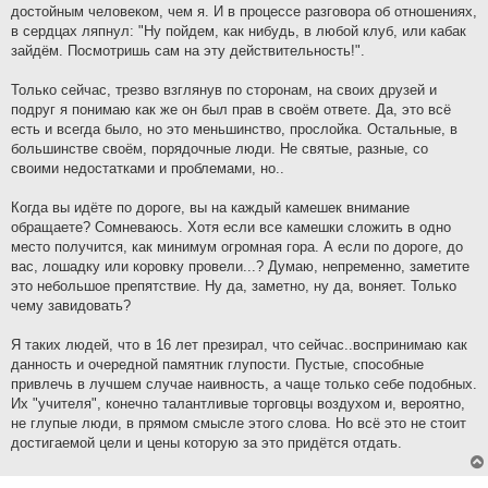
достойным человеком, чем я. И в процессе разговора об отношениях,
е
в сердцах ляпнул: "Ну пойдем, как нибудь, в любой клуб, или кабак
зайдём. Посмотришь сам на эту действительность!".
Только сейчас, трезво взглянув по сторонам, на своих друзей и
подруг я понимаю как же он был прав в своём ответе. Да, это всё
есть и всегда было, но это меньшинство, прослойка. Остальные, в
большинстве своём, порядочные люди. Не святые, разные, со
своими недостатками и проблемами, но..
Когда вы идёте по дороге, вы на каждый камешек внимание
обращаете? Сомневаюсь. Хотя если все камешки сложить в одно
место получится, как минимум огромная гора. А если по дороге, до
вас, лошадку или коровку провели...? Думаю, непременно, заметите
это небольшое препятствие. Ну да, заметно, ну да, воняет. Только
чему завидовать?
Я таких людей, что в 16 лет презирал, что сейчас..воспринимаю как
данность и очередной памятник глупости. Пустые, способные
привлечь в лучшем случае наивность, а чаще только себе подобных.
Их "учителя", конечно талантливые торговцы воздухом и, вероятно,
не глупые люди, в прямом смысле этого слова. Но всё это не стоит
достигаемой цели и цены которую за это придётся отдать.