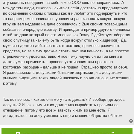
эту модель поведения на себя и мне ОООчень не понравилось. А
между тем люди, пикаперы считают себя достаточно продвинутыми
по сравнению скажем с такими как я и любят это подчеркнуть и кто
то например мне начинает с упоением рассказывать какую тонкую
игру он вел недавно на даче соревнуясь с 2мя своими товарищами
соблазняя очередную жертву. И приводит в пример другого человека
с той же дачи который по его мнению как "колун" действует оберегая
свою спутницу (а как ему быть когда вокруг столько хищников). Да,
мужчина должен действовать как охотник, применяя различные
средства, но за э тим должна стоять высшая ценность, а не простое
стремление к удовольствию. Я кое чему научился из той книги и
даже сумел применить - процесс ухаживания там просто по
косточкам разобран - дальше я не пошел. Страшнео просто за себя.
Я разговаривал с девушками бывшими жертвами ,и с девушками
умными видящими таких людей насквозь и понял отношение женщин
к этому
Так вот вопрос - как же они могут это делать? И вообще где здесь
ловушка? И как к ним и к их движению выработать правильное
отношение, потому что все ж зависть к ним во мне есть. Я
догадываюсь но хочу услышать еще и мнение общества об этом.