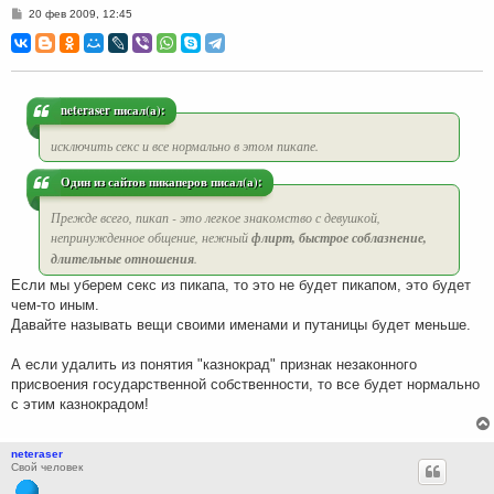
С
20 фев 2009, 12:45
о
о
б
щ
е
н
и
neteraser писал(а):
е
исключить секс и все нормально в этом пикапе.
Один из сайтов пикаперов писал(а):
Прежде всего, пикап - это легкое знакомство с девушкой,
непринужденное общение, нежный
флирт, быстрое соблазнение,
длительные отношения
.
Если мы уберем секс из пикапа, то это не будет пикапом, это будет
чем-то иным.
Давайте называть вещи своими именами и путаницы будет меньше.
А если удалить из понятия "казнокрад" признак незаконного
присвоения государственной собственности, то все будет нормально
с этим казнокрадом!
neteraser
Свой человек