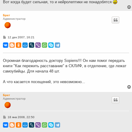
Вот когда будет сильная, то и нейролептики не понадобятся
Брат
Администратор
С
12 дек 2007, 16:21
о
о
б
щ
е
н
Огромная благодарность доктору Sopiens!!! Он нам помог передать
и
книги "Как пережить расставание" в СКЛИФ, в отделение, где лежат
е
самоубийцы. Для начала 48 шт.
А что касается посещений, это невозможно...
Брат
Администратор
С
18 янв 2008, 22:50
о
о
б
щ