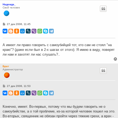
Надежда_
Свой человек
С
27 дек 2006, 11:45
о
о
б
щ
е
н
А имеет ли право говорить с самоубийцей тот, кто сам не стоял "на
и
краю"? (даже если был в 2-х шагах от этого). Я имею в виду, поверят
е
ли нам и захотят ли нас слушать?..
Брат
Администратор
С
27 дек 2006, 11:53
о
о
б
щ
е
н
Конечно, имеет. Во-первых, потому что мы будем говорить не о
и
самоубийстве, а о той проблеме, из-за которой человек пошел на это.
е
Во-вторых, священник не обязан пройти через тяжкие грехи, а врач -