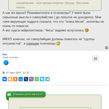
самоубийство - там прямая встреча с бесами. Это очень
опасно.
А как же врачи? Реаниматологи и психиатры? У меня были
серьезные мысли о самоубийстве ( до попыток не доходило). Мне
тоже верующая подруга сказала, что это "атака бесов", молитвы не
очень-то помогли.
А вот курса нейролептиков, "бесы" видимо испугались
ИМХО конечно, но самоубийцам должны помогать не "группы
энтузиастов", а
хорошие
психиатры
Аня
Свой человек
С
07 июл 2007, 21:27
о
о
б
щ
е
н
и
Изнанка света писал(а):
е