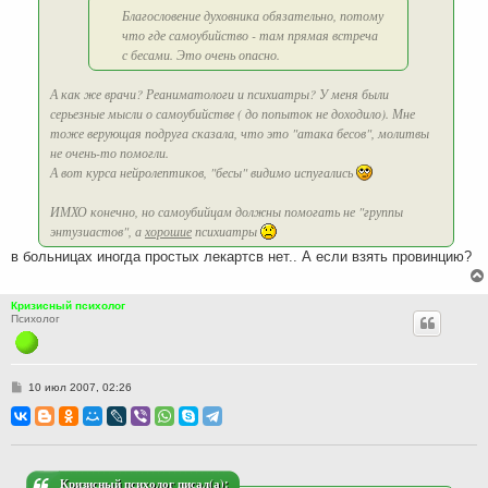
Благословение духовника обязательно, потому
что где самоубийство - там прямая встреча
с бесами. Это очень опасно.
А как же врачи? Реаниматологи и психиатры? У меня были
серьезные мысли о самоубийстве ( до попыток не доходило). Мне
тоже верующая подруга сказала, что это "атака бесов", молитвы
не очень-то помогли.
А вот курса нейролептиков, "бесы" видимо испугались
ИМХО конечно, но самоубийцам должны помогать не "группы
энтузиастов", а
хорошие
психиатры
в больницах иногда простых лекартсв нет.. А если взять провинцию?
Кризисный психолог
Психолог
С
10 июл 2007, 02:26
о
о
б
щ
е
н
и
Кризисный психолог писал(а):