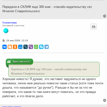
е
н
Передали в СКЛИФ еще 300 книг - спасибо издательству свт.
и
Игнатия Ставропольского.
е
Станислава
Активный участник
С
19 янв 2008, 13:19
о
о
б
щ
е
н
и
Брат писал(а):
е
Передали в СКЛИФ еще 300 книг - спасибо издательству свт.
Игнатия Ставропольского.
Хорошая новость! Я думаю, это заставит задуматься не одного
человека; лично мне реально помогли такие статьи (хотя тоже почти
дошла, что называется "до ручки"). Раньше я бы ни за что не
поверила, что какие-то там книги могут помогать, но это правда
работает, и это благое дело.
дер-тоте-геринг