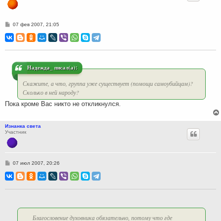
С
07 фев 2007, 21:05
о
о
б
щ
е
н
и
Надежда_ писал(а):
е
Скажите, а что, группа уже существует (помощи самоубийцам)?
Сколько в ней народу?
Пока кроме Вас никто не откликнулся.
Изнанка света
Участник
С
07 июл 2007, 20:26
о
о
б
щ
е
н
и
е
Благословение духовника обязательно, потому что где