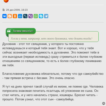
С
26 дек 2006, 19:23
о
о
б
щ
е
н
и
Залина писал(а):
е
А если у меня, например, нет своего духовника, что делать тогда?
Духовник - этот тот священник, у которого ты постоянно
исповедуешься и который тебя знает. Вот и хорошо, что у тебя
сейчас возникает необходимость в духовнике. Это поможет тебе в
эти выходные (первая исповедь) сразу стремиться к более глубоким
отношениям со священником, то есть к более глубокому пониманию
им тебя.
Благословение духовника обязательно, потому что где самоубийство
- там прямая встреча с бесами. Это очень опасно.
Я тут на днях прочел такой случай из жизни, не помню где. Человека
попросила знакомая почитать псалтырь об упокоении ее сына. Он
стал читать, и у него начались страхи, кошмары. Бросил читать -
прошло. Потом узнал, что этот сын - самоубийца.