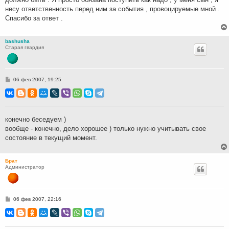
несу ответственность перед ним за события , провоцируемые мной .
Спасибо за ответ .
bashusha
Старая гвардия
С
06 фев 2007, 19:25
о
о
б
щ
е
н
конечно беседуем )
и
вообще - конечно, дело хорошее ) только нужно учитывать свое
е
состояние в текущий момент.
Брат
Администратор
С
06 фев 2007, 22:16
о
о
б
щ