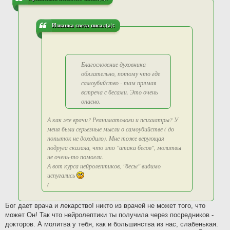
е
Изнанка света писал(а):
Благословение духовника
обязательно, потому что где
самоубийство - там прямая
встреча с бесами. Это очень
опасно.
А как же врачи? Реаниматологи и психиатры? У
меня были серьезные мысли о самоубийстве ( до
попыток не доходило). Мне тоже верующая
подруга сказала, что это "атака бесов", молитвы
не очень-то помогли.
А вот курса нейролептиков, "бесы" видимо
испугались
(
Бог дает врача и лекарство! никто из врачей не может того, что
может Он! Так что нейролептики ты получила через посредников -
докторов. А молитва у тебя, как и большинства из нас, слабенькая.