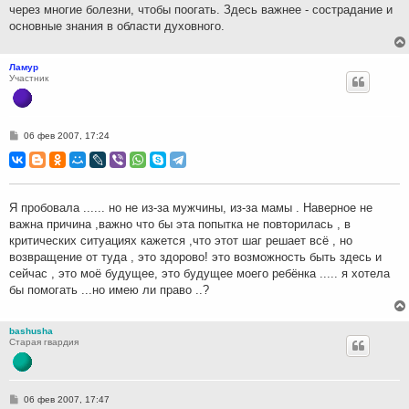
через многие болезни, чтобы поогать. Здесь важнее - сострадание и
основные знания в области духовного.
Ламур
Участник
С
06 фев 2007, 17:24
о
о
б
щ
е
н
Я пробовала ...... но не из-за мужчины, из-за мамы . Наверное не
и
важна причина ,важно что бы эта попытка не повторилась , в
е
критических ситуациях кажется ,что этот шаг решает всё , но
возвращение от туда , это здорово! это возможность быть здесь и
сейчас , это моё будущее, это будущее моего ребёнка ..... я хотела
бы помогать ...но имею ли право ..?
bashusha
Старая гвардия
С
06 фев 2007, 17:47