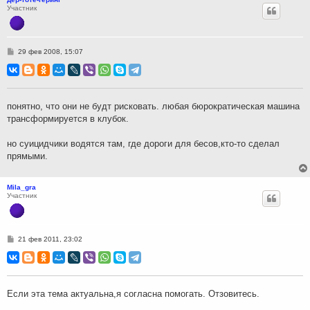
Участник
С
29 фев 2008, 15:07
о
о
б
щ
е
н
понятно, что они не будт рисковать. любая бюрократическая машина
и
трансформируется в клубок.
е
но суицидчики водятся там, где дороги для бесов,кто-то сделал
прямыми.
Mila_gra
Участник
С
21 фев 2011, 23:02
о
о
б
щ
е
н
Если эта тема актуальна,я согласна помогать. Отзовитесь.
и
е