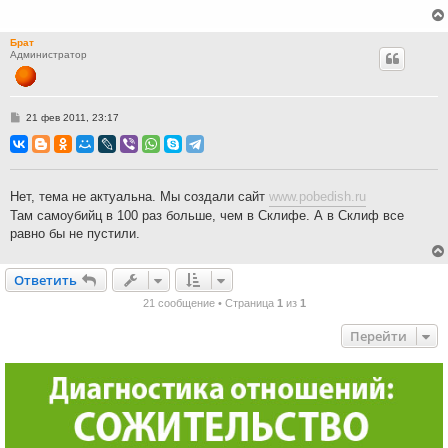
Брат
Администратор
С
21 фев 2011, 23:17
о
о
б
щ
е
н
Нет, тема не актуальна. Мы создали сайт
www.pobedish.ru
и
е
Там самоубийц в 100 раз больше, чем в Склифе. А в Склиф все
равно бы не пустили.
Ответить
О
т
в
е
т
и
т
ь
21 сообщение • Страница
1
из
1
Перейти