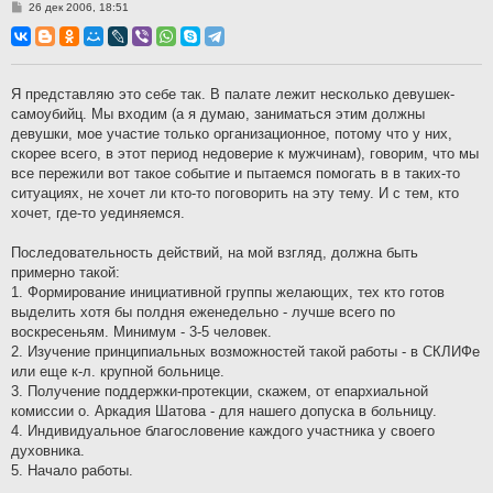
С
26 дек 2006, 18:51
о
о
б
щ
е
н
Я представляю это себе так. В палате лежит несколько девушек-
и
самоубийц. Мы входим (а я думаю, заниматься этим должны
е
девушки, мое участие только организационное, потому что у них,
скорее всего, в этот период недоверие к мужчинам), говорим, что мы
все пережили вот такое событие и пытаемся помогать в в таких-то
ситуациях, не хочет ли кто-то поговорить на эту тему. И с тем, кто
хочет, где-то уединяемся.
Последовательность действий, на мой взгляд, должна быть
примерно такой:
1. Формирование инициативной группы желающих, тех кто готов
выделить хотя бы полдня еженедельно - лучше всего по
воскресеньям. Минимум - 3-5 человек.
2. Изучение принципиальных возможностей такой работы - в СКЛИФе
или еще к-л. крупной больнице.
3. Получение поддержки-протекции, скажем, от епархиальной
комиссии о. Аркадия Шатова - для нашего допуска в больницу.
4. Индивидуальное благословение каждого участника у своего
духовника.
5. Начало работы.