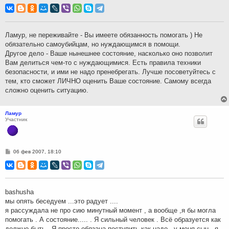
о
о
б
щ
е
н
Ламур, не переживайте - Вы имеете обязанность помогать ) Не
и
обязательно самоубийцам, но нуждающимся в помощи.
е
Другое дело - Ваше нынешнее состояние, насколько оно позволит
Вам делиться чем-то с нуждающимися. Есть правила техники
безопасности, и ими не надо пренебрегать. Лучше посоветуйтесь с
тем, кто сможет ЛИЧНО оценить Ваше состояние. Самому всегда
сложно оценить ситуацию.
Ламур
Участник
С
06 фев 2007, 18:10
о
о
б
щ
е
н
bashusha
и
мы опять беседуем ...это радует ....
е
я рассуждала не про сию минутный момент , а вообще ,я бы могла
помогать . А состояние..... . Я сильный человек . Всё образуется как
должно быть . Я просто обязана поступить как надо , у меня сын , я