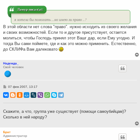
е
н
и
Ламур писал(а):
е
я хотела бы помогать ...но имею ли право ..?
В этой области нет слова "право". нужно исходить из своего желания
и своих возможностей. Если то и другое присутствует, остается
молиться, чтобы Господь принял этот Вашг дар, если Ему угодно. И
тогда Вы сами поймете, где и как это можно применить. Естественно,
до СКЛИФа Вам далековато
Надежда_
Свой человек
С
07 фев 2007, 13:17
о
о
б
щ
е
н
Скажите, а что, группа уже существует (помощи самоубийцам)?
и
Сколько в ней народу?
е
Брат
Администратор