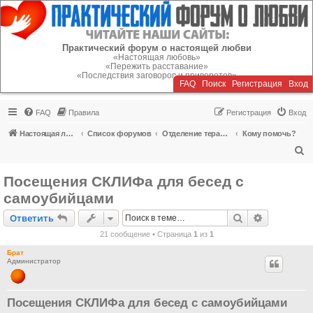
Регистрация
Практический форум о настоящей любви
«Настоящая любовь»
«Пережить расставание»
«Последствия заговоров и приворотов»
FAQ
Поиск
Р
е
г
и
с
т
р
а
ц
и
я
Вход
FAQ
Правила
Р
е
г
и
с
т
р
а
ц
и
я
Вход
Настоящая любовь
Список форумов
Отделение терапии
Кому помочь?
П
о
Посещения СКЛИФа для бесед с
и
самоубийцами
с
Ответить
Поиск
Расширен
О
т
в
е
т
и
т
ь
к
21 сообщение • Страница
1
из
1
Брат
Администратор
Посещения СКЛИФа для бесед с самоубийцами