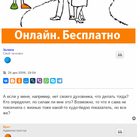
Залина
Свой человек
С
26 дек 2006, 19:04
о
о
б
щ
е
н
А если у меня, например, нет своего духовника, что делать тогда?
и
Кто определит, по силам ли мне это? Возможно, то что я сама не
е
покончила с жизнью тоже какой-то худо-бедно показатель, но все
же?
Брат
Администратор