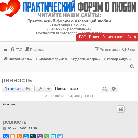
Регистрация
Практический форум о настоящей любви
«Настоящая любовь»
«Пережить расставание»
«Последствия заговоров и приворотов»
FAQ
Поиск
Р
е
г
и
с
т
р
а
ц
и
я
Вход
FAQ
Правила
Р
е
г
и
с
т
р
а
ц
и
я
Вход
Настоящая любовь
Список форумов
Отделение терапии
Разбор ситуаций любовных отношений
П
о
ревность
и
Ответить
Поиск
Расширен
О
т
в
е
т
и
т
ь
с
2 сообщения • Страница
1
из
1
к
Девочка
ревность
С
05 мар 2007, 19:58
о
о