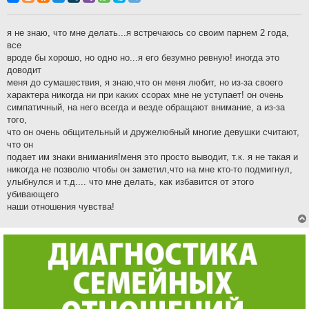
б
щ
е
н
я не знаю, что мне делать...я встречаюсь со своим парнем 2 года,
и
все
е
вроде бы хорошо, но одно но...я его безумно ревную! иногда это
доводит
меня до сумашествия, я знаю,что он меня любит, но из-за своего
характера никогда ни при каких ссорах мне не уступает! он очень
симпатичный, на него всегда и везде обращают внимание, а из-за
того,
что он очень общительный и дружелюбный многие девушки считают,
что он
подает им знаки внимания!меня это просто выводит, т.к. я не такая и
никогда не позволю чтобы он заметил,что на мне кто-то подмигнул,
улыбнулся и т.д.... что мне делать, как избавится от этого
убивающего
наши отношения чувства!