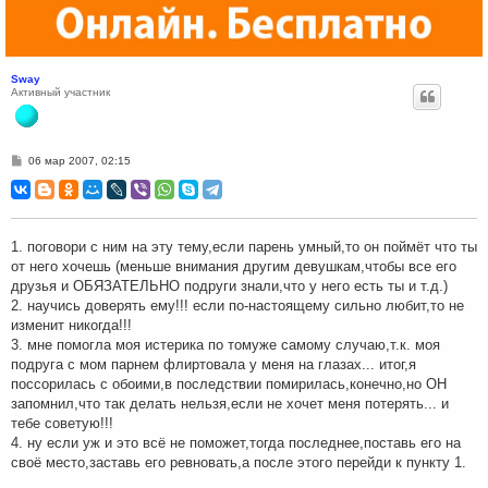
Sway
Активный участник
С
06 мар 2007, 02:15
о
о
б
щ
е
н
1. поговори с ним на эту тему,если парень умный,то он поймёт что ты
и
от него хочешь (меньше внимания другим девушкам,чтобы все его
е
друзья и ОБЯЗАТЕЛЬНО подруги знали,что у него есть ты и т.д.)
2. научись доверять ему!!! если по-настоящему сильно любит,то не
изменит никогда!!!
3. мне помогла моя истерика по томуже самому случаю,т.к. моя
подруга с мом парнем флиртовала у меня на глазах... итог,я
поссорилась с обоими,в последствии помирилась,конечно,но ОН
запомнил,что так делать нельзя,если не хочет меня потерять... и
тебе советую!!!
4. ну если уж и это всё не поможет,тогда последнее,поставь его на
своё место,заставь его ревновать,а после этого перейди к пункту 1.