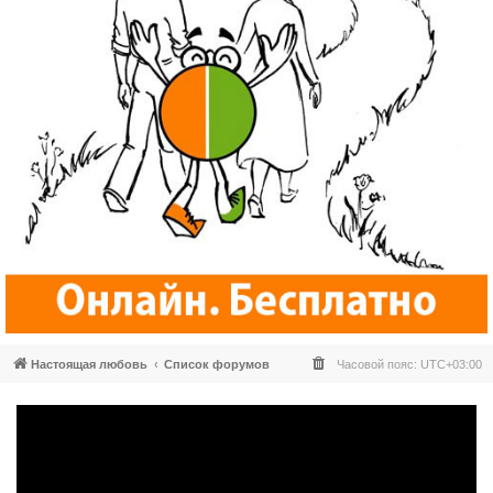
Настоящая любовь
Список форумов
Часовой пояс:
UTC+03:00