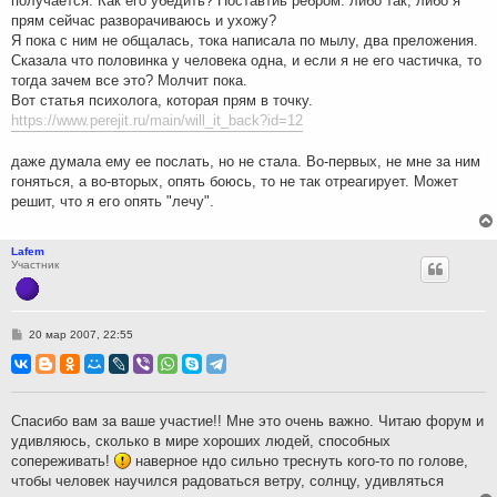
получается. Как его убедить? Поставтиь ребром: либо так, либо я
прям сейчас разворачиваюсь и ухожу?
Я пока с ним не общалась, тока написала по мылу, два преложения.
Сказала что половинка у человека одна, и если я не его частичка, то
тогда зачем все это? Молчит пока.
Вот статья психолога, которая прям в точку.
https://www.perejit.ru/main/will_it_back?id=12
даже думала ему ее послать, но не стала. Во-первых, не мне за ним
гоняться, а во-вторых, опять боюсь, то не так отреагирует. Может
решит, что я его опять "лечу".
Lafem
Участник
С
20 мар 2007, 22:55
о
о
б
щ
е
н
Спасибо вам за ваше участие!! Мне это очень важно. Читаю форум и
и
удивляюсь, сколько в мире хороших людей, способных
е
сопереживать!
наверное ндо сильно треснуть кого-то по голове,
чтобы человек научился радоваться ветру, солнцу, удивляться