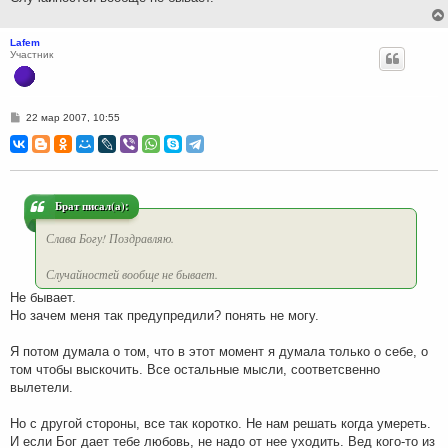
Lafem
Участник
С
22 мар 2007, 10:55
о
о
б
щ
е
н
и
Брат писал(а):
е
Слава Богу! Поздравляю.
Случайностей вообще не бывает.
Не бывает.
Но зачем меня так предупредили? понять не могу.
Я потом думала о том, что в этот момент я думала только о себе, о
том чтобы выскочить. Все остальные мысли, соответсвенно
вылетели.
Но с другой стороны, все так коротко. Не нам решать когда умереть.
И если Бог дает тебе любовь, не надо от нее уходить. Вед кого-то из