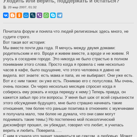
Уходить или верить, поддержать и остаться?
С
20 мар 2007, 01:32
о
о
б
щ
е
н
Почитала форум и поняла что людей религиозных здесь много, не
и
судите строго.
е
Вот такая вот история:
Мы вместе почти два года. Я мечусь между двумя домами:
родительским и его. Вроде и живем вместе, а вроде и не живем. Я
учусь в соседнем городе. Это никогда не было страстью в полном
понимании этого слова. Просто когда я провела с ним несколько
часов в кафе, было ощущение, что этого человека я давно не
видела. вот знаете: есть мама и папа, их не выбирают. Они уже есть.
Вот и с ним также: он уже есть. Понимаю его с полуслова. Мы очень,
очень похожи. Он через несколько месяцев спросил когда я
собирюсь ему рожать и когда перееду к нему:) Теперь правда, он
кажется забыл про эти вопросы. У меня был шок от всей серьезности
этого обсуждения будущего, мне было страшно начинать такие
отношения, тем более что раньше позитива в отноениях с мужчинами
я получала мало, тем более не думала, что они сами могут
поднимать такие темы:) Но постепенно мой психолгический
дискомфорт прошел, он убеждал, говорил что любит, я училась
верить и любить. Поверила......
С ним я узнала что значит заниматься не сексом, а любовью. Может