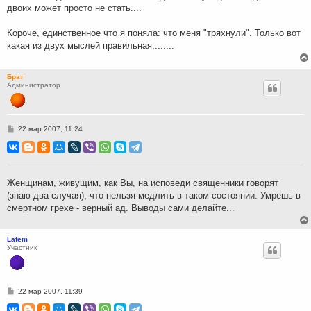
двоих может просто не стать....
Короче, единственное что я поняла: что меня "тряхнули". Только вот
какая из двух мыслей правильная........
Брат
Администратор
С
22 мар 2007, 11:24
о
о
б
щ
е
н
Женщинам, живущим, как Вы, на исповеди священники говорят
и
(знаю два случая), что нельзя медлить в таком состоянии. Умрешь в
е
смертном грехе - верный ад. Выводы сами делайте...
Lafem
Участник
С
22 мар 2007, 11:39
о
о