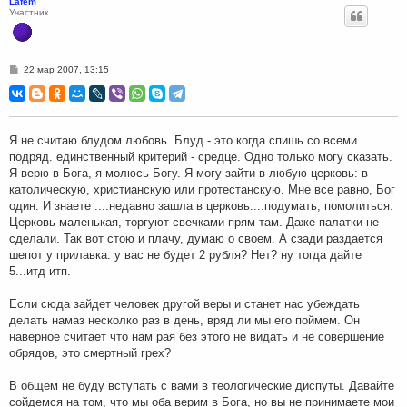
Lafem
Участник
С
22 мар 2007, 13:15
о
о
б
щ
е
н
Я не считаю блудом любовь. Блуд - это когда спишь со всеми
и
подряд. единственный критерий - средце. Одно только могу сказать.
е
Я верю в Бога, я молюсь Богу. Я могу зайти в любую церковь: в
католическую, христианскую или протестанскую. Мне все равно, Бог
один. И знаете ....недавно зашла в церковь....подумать, помолиться.
Церковь маленькая, торгуют свечками прям там. Даже палатки не
сделали. Так вот стою и плачу, думаю о своем. А сзади раздается
шепот у прилавка: у вас не будет 2 рубля? Нет? ну тогда дайте
5...итд итп.
Если сюда зайдет человек другой веры и станет нас убеждать
делать намаз несколко раз в день, вряд ли мы его поймем. Он
наверное считает что нам рая без этого не видать и не совершение
обрядов, это смертный грех?
В общем не буду вступать с вами в теологические диспуты. Давайте
сойдемся на том, что мы оба верим в Бога, но вы не принимаете мои