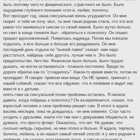
быть поэтому чего-то феерического, страстного не было. Было
ощущение глубокого познания чтол-и, любви, полноты.
Вот проходит год, наша сексуальная жизнь ухудшается. Он мне
гворит: я тебя не хочу. мол, ты мне такая родная стала, что это все
равно что заниматься сексом со своей мамой. Было жутко больно,
но свет в конце тоннеля был - обратиться к психологу. Он пошел,
пришел вдохновленный. Появилась надежда. Потом мы поехали
отдыхать, я все больше и больше его раздражала. Он мне
последний день отдыха по "пьяной лавке" сказал: нам надо
расстаться, найдешь себе другого, лучше чем я. Это было
предательство, бегство. Физически было больно, было трудно
дышать, не могла остановиться - плакала постоянно. Вроде по
дороге обратно как-то "сгладилось". Какое-то время вместе, потом он
пропадает. Я говорю: привози мои вещи. Он НЕ привез, приехал с
нашей собакой, сказал что все обдумал, что я любимая и видит нас
вместе и с детьми.
опять-таки на сексуальной почве проблемы остались. Я начала
давить: когда пойдешь к психологу? Он възерепенился, сказал, что
взрослый человек и свои проблемы решает сам. В итоге я ждала
восемь месяцев, пока не дождалась - он мне изменял. Стал часто
уходить с друзьями, знала что там они с девушками общаються, но
думала, что просто флирт. Оказалось, что нет. Не думаю, что
сколько небудь серьезно, но мне плохо и больно. Я ждала, терпела,
болела, любила, а он нашел самый легкий способ: я у него родная и
любимая, так сказать родственная душа, а там он отдыхает и