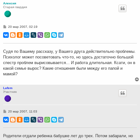
Алексия
Старая гвардия
С
20 мар 2007, 02:19
о
о
б
щ
е
н
Судя по Вашему рассказу, у Вашего друга действительно проблемы.
и
Психолог может посоветовать что-то, но здесь достаточно большой
е
спестр проблем вырисовывается... И работа длительная. Ксати, он в
какой семье вырос? Какие отношения были между его папой и
мамой?
Lafem
Участник
С
20 мар 2007, 11:03
о
о
б
щ
е
н
Родители отдали ребенка бабушке лет до трех. Потом забарали, но
и