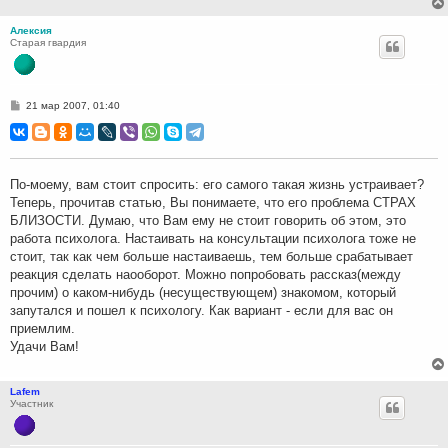
Алексия
Старая гвардия
С
21 мар 2007, 01:40
о
о
б
щ
е
н
По-моему, вам стоит спросить: его самого такая жизнь устраивает?
и
Теперь, прочитав статью, Вы понимаете, что его проблема СТРАХ
е
БЛИЗОСТИ. Думаю, что Вам ему не стоит говорить об этом, это
работа психолога. Настаивать на консультации психолога тоже не
стоит, так как чем больше настаиваешь, тем больше срабатывает
реакция сделать наооборот. Можно попробовать рассказ(между
прочим) о каком-нибудь (несуществующем) знакомом, который
запутался и пошел к психологу. Как вариант - если для вас он
приемлим.
Удачи Вам!
Lafem
Участник