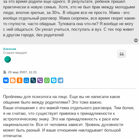
за это время родили еще одного. В результате, ребенок пришел
е
практически в новую семью. Хотя, это не был брак между молодыми
люди, вполне зрелые, за 30ть. В общем все не просто. Мама - его
вообще отдельный разговор. Мама скорпион, все время гворит какие-
то глупости, часто обидные. Туповата она что-ли? Я вообще не могу
с ней общаться. Он уехал учиться, поступать в вуз. С тех пор живет
в другом городе, без родителей
Алексия
Старая гвардия
С
20 мар 2007, 11:21
о
о
б
щ
е
н
Проблемы для психолога на лицо. Еще вы не написали какое
и
общение было между родителями? Это тоже важно.
е
Ваши отношения с его мамой-тема отдельного разговора. Тем более,
я не считаю, что существует привязка к принадлежности к
астрологическому знаку. Это как принадлежность к расе или
национальности. Все от человека зависит. Уровень духовности
может быть разный. И ваше отношение накладывает большой
отпечаток.