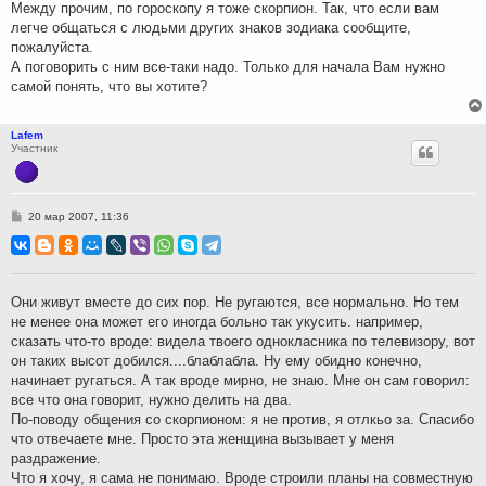
Между прочим, по гороскопу я тоже скорпион. Так, что если вам
легче общаться с людьми других знаков зодиака сообщите,
пожалуйста.
А поговорить с ним все-таки надо. Только для начала Вам нужно
самой понять, что вы хотите?
Lafem
Участник
С
20 мар 2007, 11:36
о
о
б
щ
е
н
Они живут вместе до сих пор. Не ругаются, все нормально. Но тем
и
не менее она может его иногда больно так укусить. например,
е
сказать что-то вроде: видела твоего однокласника по телевизору, вот
он таких высот добился....блаблабла. Ну ему обидно конечно,
начинает ругаться. А так вроде мирно, не знаю. Мне он сам говорил:
все что она говорит, нужно делить на два.
По-поводу общения со скорпионом: я не против, я отлкьо за. Спасибо
что отвечаете мне. Просто эта женщина вызывает у меня
раздражение.
Что я хочу, я сама не понимаю. Вроде строили планы на совместную