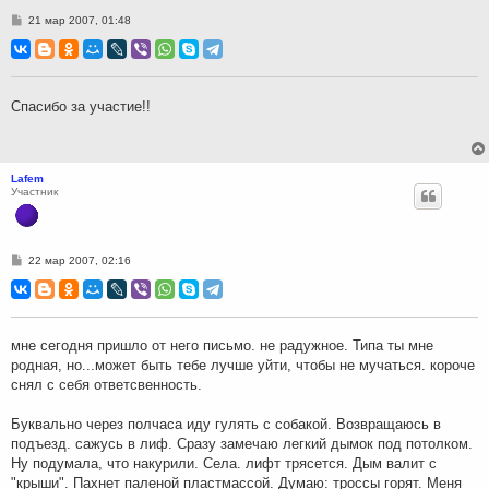
С
21 мар 2007, 01:48
о
о
б
щ
е
н
Спасибо за участие!!
и
е
Lafem
Участник
С
22 мар 2007, 02:16
о
о
б
щ
е
н
мне сегодня пришло от него письмо. не радужное. Типа ты мне
и
родная, но...может быть тебе лучше уйти, чтобы не мучаться. короче
е
снял с себя ответсвенность.
Буквально через полчаса иду гулять с собакой. Возвращаюсь в
подъезд. сажусь в лиф. Сразу замечаю легкий дымок под потолком.
Ну подумала, что накурили. Села. лифт трясется. Дым валит с
"крыши". Пахнет паленой пластмассой. Думаю: троссы горят. Меня