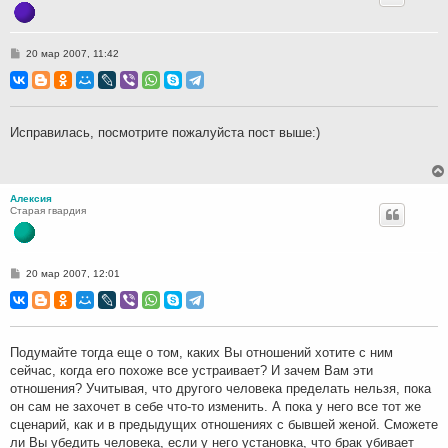
С
20 мар 2007, 11:42
о
о
б
щ
е
н
Исправилась, посмотрите пожалуйста пост выше:)
и
е
Алексия
Старая гвардия
С
20 мар 2007, 12:01
о
о
б
щ
е
н
Подумайте тогда еще о том, каких Вы отношений хотите с ним
и
сейчас, когда его похоже все устраивает? И зачем Вам эти
е
отношения? Учитывая, что другого человека пределать нельзя, пока
он сам не захочет в себе что-то изменить. А пока у него все тот же
сценарий, как и в предыдущих отношениях с бывшей женой. Сможете
ли Вы убедить человека, если у него установка, что брак убивает