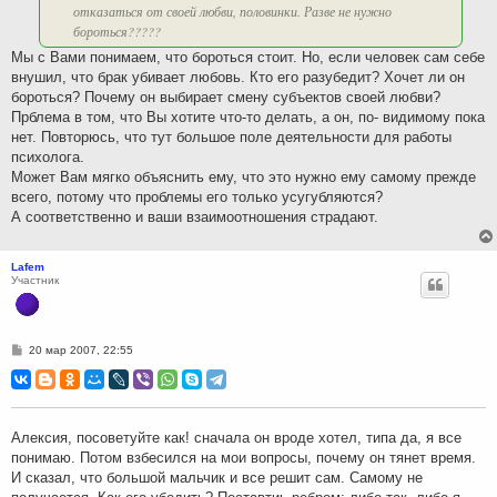
отказаться от своей любви, половинки. Разве не нужно
бороться?????
Мы с Вами понимаем, что бороться стоит. Но, если человек сам себе
внушил, что брак убивает любовь. Кто его разубедит? Хочет ли он
бороться? Почему он выбирает смену субъектов своей любви?
Прблема в том, что Вы хотите что-то делать, а он, по- видимому пока
нет. Повторюсь, что тут большое поле деятельности для работы
психолога.
Может Вам мягко объяснить ему, что это нужно ему самому прежде
всего, потому что проблемы его только усугубляются?
А соответственно и ваши взаимоотношения страдают.
Lafem
Участник
С
20 мар 2007, 22:55
о
о
б
щ
е
н
Алексия, посоветуйте как! сначала он вроде хотел, типа да, я все
и
понимаю. Потом взбесился на мои вопросы, почему он тянет время.
е
И сказал, что большой мальчик и все решит сам. Самому не