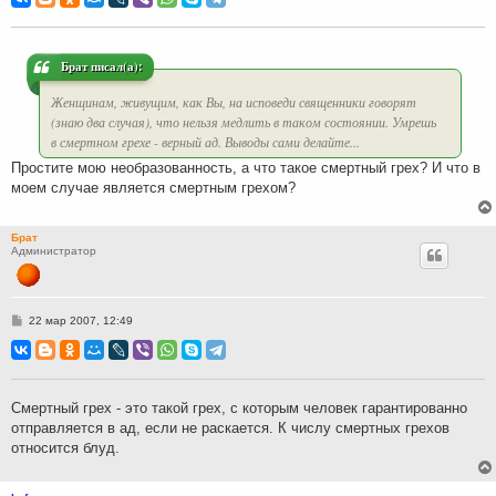
б
щ
е
н
и
Брат писал(а):
е
Женщинам, живущим, как Вы, на исповеди священники говорят
(знаю два случая), что нельзя медлить в таком состоянии. Умрешь
в смертном грехе - верный ад. Выводы сами делайте...
Простите мою необразованность, а что такое смертный грех? И что в
моем случае является смертным грехом?
Брат
Администратор
С
22 мар 2007, 12:49
о
о
б
щ
е
н
Смертный грех - это такой грех, с которым человек гарантированно
и
отправляется в ад, если не раскается. К числу смертных грехов
е
относится блуд.