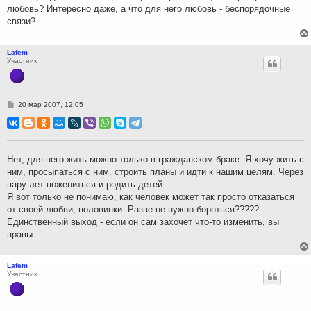
любовь? Интересно даже, а что для него любовь - беспорядочные
связи?
Lafem
Участник
С
20 мар 2007, 12:05
о
о
б
щ
е
н
Нет, для него жить можно только в гражданском браке. Я хочу жить с
и
ним, просыпаться с ним. строить планы и идти к нашим целям. Через
е
пару лет пожениться и родить детей.
Я вот только не понимаю, как человек может так просто отказаться
от своей любви, половинки. Разве не нужно бороться?????
Единственный выход - если он сам захочет что-то изменить, вы
правы
Lafem
Участник