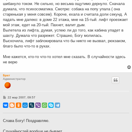
шибануло током. Не сильно, но весьма ощутимо дернуло. Сначала
думала, что психосоматика. Смотрю: собака на попу упала ( она
старенькая у меня совсем). Короче, ехала и считала доли секунд. А
падать мне далеко: в доме 22 этажа, мне на 15-тый. лифт проезжает
мой этаж, едет на 20-тый. Пахнет, валит дым.
Вылетела из лифта, думая, успею ли до того, как кабина упадет в
шахту. Думала что разрежет. Страшно, Богу молилась.
Выскочила, лифт заблокировала что бы никто не вызвал, рюкзаком,
благо было что-то в руках.
Мне кажется, кто-то что-то хотел мне сказать. В случайности здесь
не верю
Брат
Администратор
С
22 мар 2007, 09:57
о
о
б
щ
е
н
Слава Богу! Поздравляю.
и
е
Случайностей вообще не бывает.