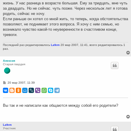
жизнь. У нас разница в возрасте большая. Ему за тридцать, мне чуть
за двадцать. Но не сейчас. чуть позже. Через нескольок лет я готова
родить, сейчас не хочу.
Если раньше он хотел со мной жить, то теперь, когда обстоятельства
позволяют, не поднимает этого вопроса. Я хочу с ним семью, но
возникало чувство какой-то неуверенности в счастливом конце,
тревоги.
Последний раз редактировалось
Lafem
20 мар 2007, 11:41, всего редактировалось 1
раз.
Алексия
Старая гвардия
С
20 мар 2007, 11:39
о
о
б
щ
е
н
Вы так и не написали как общаются между собой его родители?
и
е
Lafem
Участник