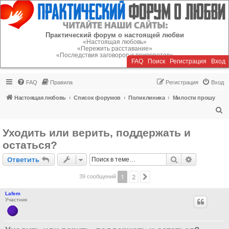
Регистрация
Практический форум о настоящей любви
«Настоящая любовь»
«Пережить расставание»
«Последствия заговоров и приворотов»
FAQ
Поиск
Р
е
г
и
с
т
р
а
ц
и
я
Вход
FAQ
Правила
Р
е
г
и
с
т
р
а
ц
и
я
Вход
Настоящая любовь
Список форумов
Поликлиника
Милости прошу
П
о
Уходить или верить, поддержать и
и
остаться?
с
Ответить
Поиск
Расширен
О
т
в
е
т
и
т
ь
к
1
2
След.
39 сообщений
Lafem
Участник