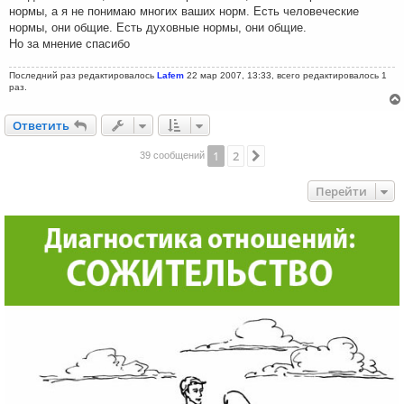
нормы, а я не понимаю многих ваших норм. Есть человеческие
нормы, они общие. Есть духовные нормы, они общие.
Но за мнение спасибо
Последний раз редактировалось
Lafem
22 мар 2007, 13:33, всего редактировалось 1
раз.
Ответить
О
т
в
е
т
и
т
ь
1
2
След.
39 сообщений
Перейти