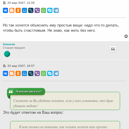
С
20 мар 2007, 12:28
о
о
б
щ
е
н
Но так хочется объяснить ему простые вещи: надо что-то делать,
и
чтобы быть счастливым. Не знаю, как жить без него.
е
Алексия
Старая гвардия
С
20 мар 2007, 18:57
о
о
б
щ
е
н
и
Алексия писал(а):
е
Сможете ли Вы убедить человека, если у него установка, что брак
убивает любовь?
Это будет ответом на Ваш вопрос:
Я вот только не понимаю, как человек может так просто