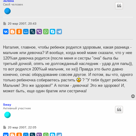
Залина
Свой человек
С
20 мар 2007, 20:43
о
о
б
щ
е
н
Наталия, главное, чтобы ребенок родился здоровым, какая разница -
и
мальчик или девочка? И вообще, когда моей маме сказали, что у нее
е
120%ая девочка родится (после меня и сестры "она" была бы
третьей дочкой, опять не долгожданный наследник - удар для папы)),
то вот родился 200%ый мальчик, хе хе)) Правда это было давно
конечно, сечас оборудование совсем другое. И потом, вы что, одного
только ребеночка собираетесь растить
? "У тебя будет ребенок.
Мальчик! Это же здорово!" А потом - девочка! Это же здорово! И,
может быть, еще один братик или сестричка!
Sway
Активный участник
С
20 мар 2007, 22:05
о
о