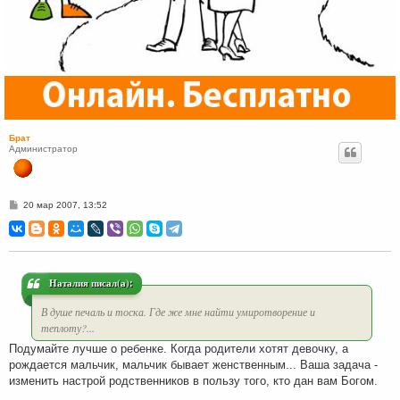
Брат
Администратор
С
20 мар 2007, 13:52
о
о
б
щ
е
н
и
Наталия писал(а):
е
В душе печаль и тоска. Где же мне найти умиротворение и
теплоту?...
Подумайте лучше о ребенке. Когда родители хотят девочку, а
рождается мальчик, мальчик бывает женственным... Ваша задача -
изменить настрой родственников в пользу того, кто дан вам Богом.