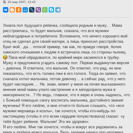
С
20 мар 2007, 13:43
о
о
б
щ
е
н
Узнала пол будущего ребенка, сообщила родным и мужу… Мама
и
расстроилась, то будет мальчик, сказала, что все мужики
е
неблагодарные и потребители. Вспомнила, что ничего хорошего мой
отец не сделал для своей матери, а лишь приносил расстройства.
Брат мой…да… плохой пример, так как, по правде говоря, более
хамского отношения к людям я встречала лишь со стороны пьяниц.
Папа мой обрадовался, по крайней мере засмеялся в трубку.
Мужу я предложила угадать самому пол. Первая выдвинутая версия
– девочка. Я ответила, что мальчик. Он ответил, что рад, но мне
показалось, что есть толика лжи в его голосе. Тогда он заявил, что
сначала хотел мальчика, потом девочку… а сейчас рад, что у него
будет наследник…. Не, знаю, может у меня на почве высказанного
мнения моей мамы упало настроение и я заподозрила мужа в
неискренности…? Но ведь, главное, что я верю и очень надеюсь, что
с Божьей помощью смогу воспитать мальчика, достойного звания
мужчины! Я его люблю, и мне отчего-то больно слышать, что «все
мужики мерзавцы и козлы», так хочется, чтобы кто-нибудь по-
настоящему (чтобы я это всем сердцем почувствовала) сказал: «у
тебя будет ребенок. Мальчик! Это же здорово»
Я его люблю. Мне так хочется, чтобы и вокруг все радовались за
меня и любили моего малыша. Ведь заранее ничего про человека