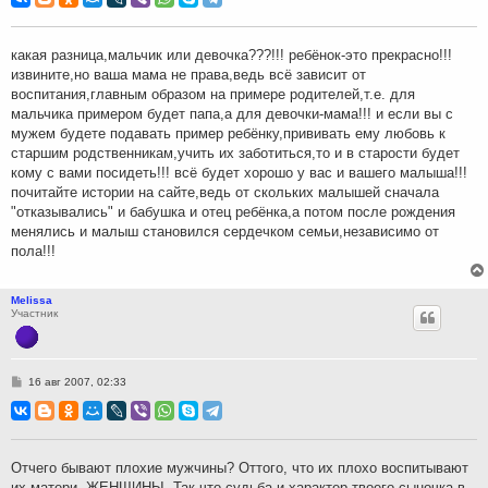
б
щ
е
н
какая разница,мальчик или девочка???!!! ребёнок-это прекрасно!!!
и
извините,но ваша мама не права,ведь всё зависит от
е
воспитания,главным образом на примере родителей,т.е. для
мальчика примером будет папа,а для девочки-мама!!! и если вы с
мужем будете подавать пример ребёнку,прививать ему любовь к
старшим родственникам,учить их заботиться,то и в старости будет
кому с вами посидеть!!! всё будет хорошо у вас и вашего малыша!!!
почитайте истории на сайте,ведь от скольких малышей сначала
"отказывались" и бабушка и отец ребёнка,а потом после рождения
менялись и малыш становился сердечком семьи,независимо от
пола!!!
Melissa
Участник
С
16 авг 2007, 02:33
о
о
б
щ
е
н
Отчего бывают плохие мужчины? Оттого, что их плохо воспитывают
и
их матери, ЖЕНЩИНЫ. Так что судьба и характер твоего сыночка в
е