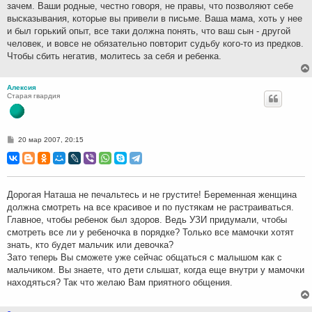
зачем. Ваши родные, честно говоря, не правы, что позволяют себе
высказывания, которые вы привели в письме. Ваша мама, хоть у нее
и был горький опыт, все таки должна понять, что ваш сын - другой
человек, и вовсе не обязательно повторит судьбу кого-то из предков.
Чтобы сбить негатив, молитесь за себя и ребенка.
Алексия
Старая гвардия
С
20 мар 2007, 20:15
о
о
б
щ
е
н
Дорогая Наташа не печальтесь и не грустите! Беременная женщина
и
должна смотреть на все красивое и по пустякам не растраиваться.
е
Главное, чтобы ребенок был здоров. Ведь УЗИ придумали, чтобы
смотреть все ли у ребеночка в порядке? Только все мамочки хотят
знать, кто будет мальчик или девочка?
Зато теперь Вы сможете уже сейчас общаться с малышом как с
мальчиком. Вы знаете, что дети слышат, когда еще внутри у мамочки
находяться? Так что желаю Вам приятного общения.