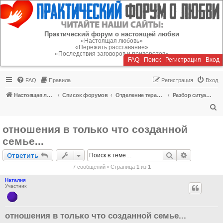
Регистрация
Практический форум о настоящей любви
«Настоящая любовь»
«Пережить расставание»
«Последствия заговоров и приворотов»
FAQ
Поиск
Р
е
г
и
с
т
р
а
ц
и
я
Вход
FAQ
Правила
Р
е
г
и
с
т
р
а
ц
и
я
Вход
Настоящая любовь
Список форумов
Отделение терапии
Разбор ситуаций любовных отношений
П
о
отношения в только что созданной
и
семье...
с
Ответить
Поиск
Расширен
О
т
в
е
т
и
т
ь
к
7 сообщений • Страница
1
из
1
Наталия
Участник
отношения в только что созданной семье...