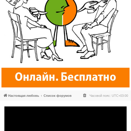
Настоящая любовь
Список форумов
Часовой пояс:
UTC+03:00