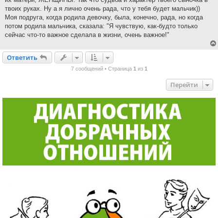
твоих руках. Ну а я лично очень рада, что у тебя будет мальчик))
Моя подруга, когда родила девочку, была, конечно, рада, но когда
потом родила мальчика, сказала: "Я чувствую, как-будто только
сейчас что-то важное сделала в жизни, очень важное!"
Ответить
О
т
в
е
т
и
т
ь
7 сообщений • Страница
1
из
1
Перейти