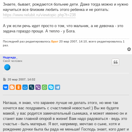
Знаете, бывает, рождаются больние дети. Даже тогда можно и нужно
научиться все близким любить этого ребенка и не роптать:
https://www.nelubit.ru/viewtopic.php?t=238
А уж если речь идет просто о том, что мальчик, а не девочка - это
задача гораздо проще. А тепло - у Бога.
Последний раз редактировалось
Брат
20 мар 2007, 14:10, всего редактировалось 1
раз.
Надежда_
Свой человек
С
20 мар 2007, 14:02
о
о
б
щ
е
н
Наташа, я знаю, что заранее лучше не делать этого, но мне так
и
хочется вас поздравить с счастливой новостью!:) Вы же будете
е
мамой, у вас родится замечательный сынишка, и может именно он и
станет вам главной опорой в жизни! Вам надо радоваться - ведь это
счастье - быть матерью. Я вот, например, мечтаю о сыне, хотя и
рождению дочки была бы рада не меньше! Господь знает, кого дает и