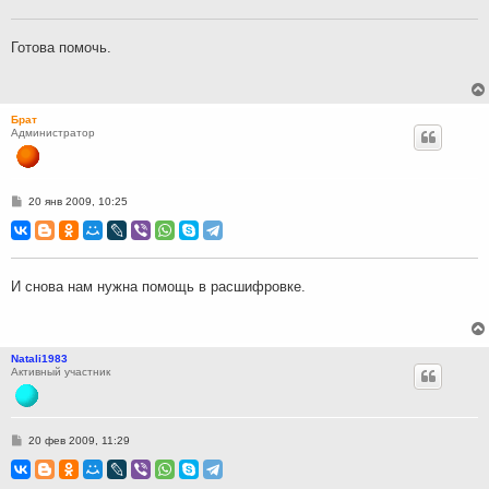
щ
е
н
Готова помочь.
и
е
Брат
Администратор
С
20 янв 2009, 10:25
о
о
б
щ
е
н
И снова нам нужна помощь в расшифровке.
и
е
Natali1983
Активный участник
С
20 фев 2009, 11:29
о
о
б