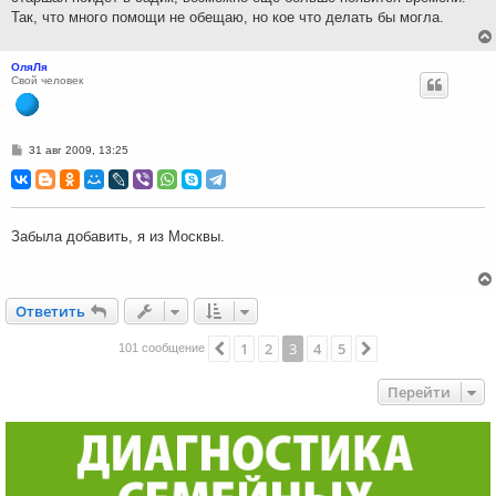
Так, что много помощи не обещаю, но кое что делать бы могла.
ОляЛя
Свой человек
С
31 авг 2009, 13:25
о
о
б
щ
е
н
Забыла добавить, я из Москвы.
и
е
Ответить
О
т
в
е
т
и
т
ь
1
2
3
4
5
Пред.
След.
101 сообщение
Перейти