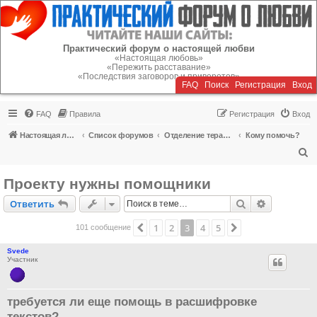
Регистрация
Практический форум о настоящей любви
«Настоящая любовь»
«Пережить расставание»
«Последствия заговоров и приворотов»
FAQ
Поиск
Р
е
г
и
с
т
р
а
ц
и
я
Вход
FAQ
Правила
Р
е
г
и
с
т
р
а
ц
и
я
Вход
Настоящая любовь
Список форумов
Отделение терапии
Кому помочь?
П
о
Проекту нужны помощники
и
Ответить
Поиск
Расширен
О
т
в
е
т
и
т
ь
с
к
1
2
3
4
5
Пред.
След.
101 сообщение
Svede
Участник
требуется ли еще помощь в расшифровке
текстов?