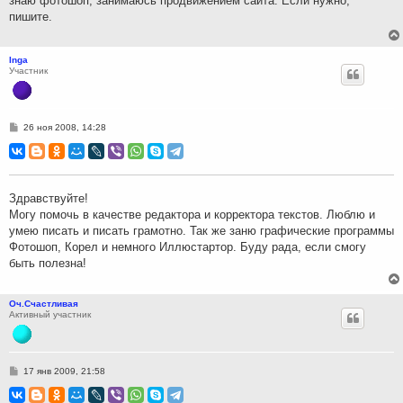
знаю фотошоп, занимаюсь продвижением сайта. Если нужно,
и
пишите.
е
Inga
Участник
С
26 ноя 2008, 14:28
о
о
б
щ
е
н
Здравствуйте!
и
Могу помочь в качестве редактора и корректора текстов. Люблю и
е
умею писать и писать грамотно. Так же заню графические программы
Фотошоп, Корел и немного Иллюстартор. Буду рада, если смогу
быть полезна!
Оч.Счастливая
Активный участник
С
17 янв 2009, 21:58
о
о
б