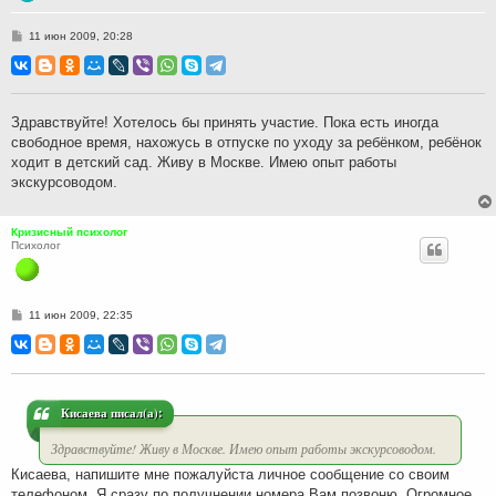
С
11 июн 2009, 20:28
о
о
б
щ
е
н
Здравствуйте! Хотелось бы принять участие. Пока есть иногда
и
свободное время, нахожусь в отпуске по уходу за ребёнком, ребёнок
е
ходит в детский сад. Живу в Москве. Имею опыт работы
экскурсоводом.
Кризисный психолог
Психолог
С
11 июн 2009, 22:35
о
о
б
щ
е
н
и
Кисаева писал(а):
е
Здравствуйте! Живу в Москве. Имею опыт работы экскурсоводом.
Кисаева, напишите мне пожалуйста личное сообщение со своим
телефоном. Я сразу по получнении номера Вам позвоню. Огромное