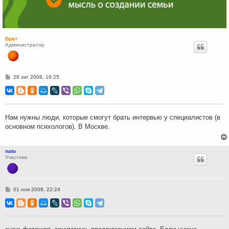
Брат
Администратор
С
28 окт 2008, 16:25
о
о
б
щ
е
н
Нам нужны люди, которые смогут брать интервью у специалистов (в
и
основном психологов). В Москве.
е
nato
Участник
С
01 ноя 2008, 22:24
о
о
б
щ
е
н