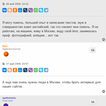
С
06 май 2009, 10:13
о
о
б
щ
е
н
Я могу помочь, большой опыт в написании текстов, муж в
и
совершенстве знает английский, так что сможет мне помочь. Я не
е
работаю, на машине, живу в Москве, веду свой блог, занималась
проф. фотографией, вобщем....вот так.
Брат
Администратор
С
27 май 2009, 23:57
о
о
б
щ
е
н
А еще нам очень нужны люди в Москве, чтобы брать интервью для
и
наших сайтов.
е
spokoictvie
Участник