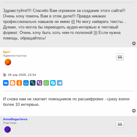
щ
е
н
Здравстуйте!!!! Спасибо Вам огромное за создание этого сайта!!!
и
Очень хочу помочь Вам в этом деле!!! Правда никаких
е
профессиональнх навыков не имею ((( Но могу набирать тексты...
Думаю, что могла бы переводить аудио-интервью в тектовый
формат. Очень хочу быть хоть чем-то полезной ))) Если нужна
помощь, обращайтесь!
Брат
Администратор
С
09 апр 2009, 23:54
о
о
б
щ
е
н
И снова нам не хватает помощников по расшифровке - сразу взяли
и
более 10 интервью.
е
AnnaBogacheva
Участник