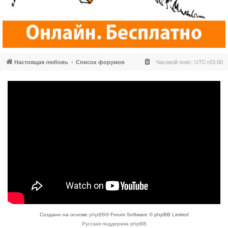
Настоящая любовь
Список форумов
Часовой пояс:
UTC+03:00
Создано на основе
phpBB
® Forum Software © phpBB Limited
Русская поддержка phpBB