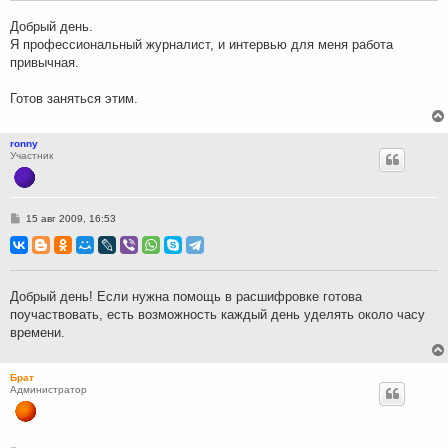
е
н
Добрый день.
и
Я профессиональный журналист, и интервью для меня работа
е
привычная.
Готов заняться этим.
ronny
Участник
С
15 авг 2009, 16:53
о
о
б
щ
е
н
Добрый день! Если нужна помощь в расшифровке готова
и
поучаствовать, есть возможность каждый день уделять около часу
е
времени.
Брат
Администратор