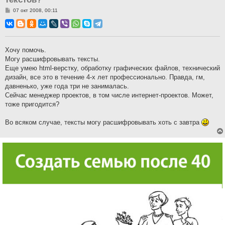
С
07 окт 2008, 00:11
о
о
б
щ
е
н
Хочу помочь.
и
Могу расшифровывать тексты.
е
Еще умею html-верстку, обработку графических файлов, технический
дизайн, все это в течение 4-х лет профессионально. Правда, гм,
давненько, уже года три не занималась.
Сейчас менеджер проектов, в том числе интернет-проектов. Может,
тоже пригодится?
Во всяком случае, тексты могу расшифровывать хоть с завтра