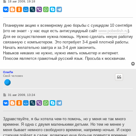
С
18 авг 2009, 19:18
о
о
б
щ
е
н
Планируем акцию к всемирному дню борьбы с суицидом 10 сентября
и
(кто не знает - у нас еще есть антисуицидный сайт
www.pobedish.ru
).
е
Для ее осуществления нужна помощь. Нужно сделать некую работиу
связанную с компьютером. Это потребует 3-4 дней плотной работы.
Начать желательно завтра и за 3-4 дня закончить.
Навыков никаких не нужно, нужно иметь комьютер и интернет.
Плюсом является грамотный русский язык. Просьба к москвичам.
ОляЛя
Свой человек
С
31 авг 2009, 13:24
о
о
б
щ
е
н
Здравствуйте, я бы хотела чем-то помочь, но у меня не так много
и
времени. Я одна с двумя маленькими детьми. Но тем не менее у
е
меня бывает немного свободного времени, например ночью. И скоро
старшая пойдет в садик, возможно еще больше появится времени.