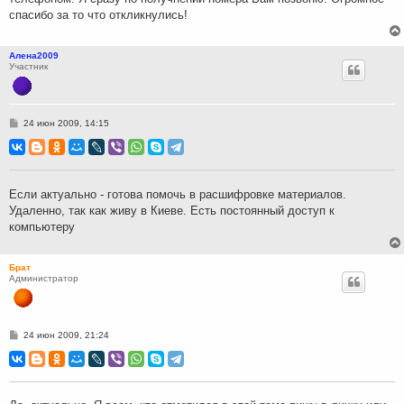
спасибо за то что откликнулись!
Алена2009
Участник
С
24 июн 2009, 14:15
о
о
б
щ
е
н
Если актуально - готова помочь в расшифровке материалов.
и
Удаленно, так как живу в Киеве. Есть постоянный доступ к
е
компьютеру
Брат
Администратор
С
24 июн 2009, 21:24
о
о
б
щ
е
н