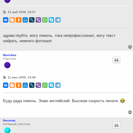
С
31 май 2009, 23:07
о
о
б
щ
е
н
здравствуйте, могу помочь, тока непрофессионал, могу текст
и
набрать, немного фотошоп
е
Marishka
Участник
С
11 июн 2009, 13:48
о
о
б
щ
е
н
Буду рада помочь. Знаю английский. Высокая скорость печати.
и
е
Кисаева
Активный участник