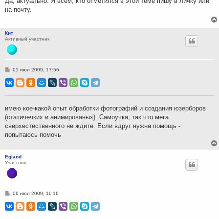
Да, актуально. Я всем, кто отметился в этой теме пишу в личку или
и
на почту.
е
Кит
Активный участник
С
01 июл 2009, 17:56
о
о
б
щ
е
н
имею кое-какой опыт обработки фотографий и создания юзерборов
и
(статичечких и анимированых). Самоучка, так что мега
е
сверхестественного не ждите. Если вдруг нужна помощь -
попытаюсь помочь
Egland
Участник
С
06 июл 2009, 11:16
о
о
б
щ