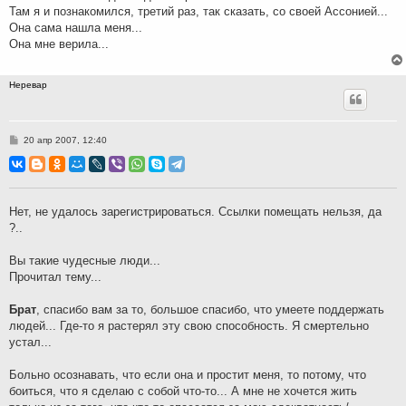
Там я и познакомился, третий раз, так сказать, со своей Ассонией...
Она сама нашла меня...
Она мне верила...
Неревар
С
20 апр 2007, 12:40
о
о
б
щ
е
н
Нет, не удалось зарегистрироваться. Ссылки помещать нельзя, да
и
?..
е
Вы такие чудесные люди...
Прочитал тему...
Брат
, спасибо вам за то, большое спасибо, что умеете поддержать
людей... Где-то я растерял эту свою способность. Я смертельно
устал...
Больно осознавать, что если она и простит меня, то потому, что
боиться, что я сделаю с собой что-то... А мне не хочется жить