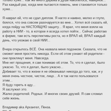
только хуже... Как же много дерьма в душе накопилось, наверное...
Раз каждый раз, когда мне пытаются помочь, мне становится только
хуже...
Я наврал ей, что не сдал диплом. Я нагло и наивно, мелко и глупо,
боялся, что она совсем разочаруется во мне... Хотел всё сказать ей,
когда пойду на НАСТОЯЩУЮ защиту... Я врал, что меня взяли на
работу в НИИ - то, в которое я всегда хотел пойти... Сейчас работаю
в фирме, там есть перспективы роста, но я ВРАЛ ей, ВРАЛ каждый
день, что уезжаю в свой НИИ...
Вчера открылось ВСЁ. Она назвала меня подонком. Сказала, что не
сможет меня простить никогда. Если об этом узнают ей родители -
они проклянут меня. Навсегда.
Мне нет прощения, я сам понимаю об этом. То, что я сделал, было
ужасно. То, что я делал, было ужасно...
Добивает то, что в жизни я не обманывал никогда до того, как, и у
меня очень честное, чистое, лицо... А я так нагло пользовался
этим...
Я буду гореть в аду...
Я заслужил это.
Жалко родителей. Родных. И многих своих друзей. Я сам сломал
себе жизнь.
Владимир aka Архангел, Пенза.