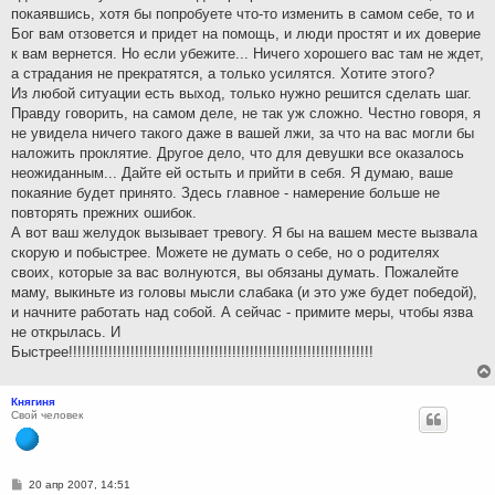
покаявшись, хотя бы попробуете что-то изменить в самом себе, то и
Бог вам отзовется и придет на помощь, и люди простят и их доверие
к вам вернется. Но если убежите... Ничего хорошего вас там не ждет,
а страдания не прекратятся, а только усилятся. Хотите этого?
Из любой ситуации есть выход, только нужно решится сделать шаг.
Правду говорить, на самом деле, не так уж сложно. Честно говоря, я
не увидела ничего такого даже в вашей лжи, за что на вас могли бы
наложить проклятие. Другое дело, что для девушки все оказалось
неожиданным... Дайте ей остыть и прийти в себя. Я думаю, ваше
покаяние будет принято. Здесь главное - намерение больше не
повторять прежних ошибок.
А вот ваш желудок вызывает тревогу. Я бы на вашем месте вызвала
скорую и побыстрее. Можете не думать о себе, но о родителях
своих, которые за вас волнуются, вы обязаны думать. Пожалейте
маму, выкиньте из головы мысли слабака (и это уже будет победой),
и начните работать над собой. А сейчас - примите меры, чтобы язва
не открылась. И
Быстрее!!!!!!!!!!!!!!!!!!!!!!!!!!!!!!!!!!!!!!!!!!!!!!!!!!!!!!!!!!!!!!!!!!!!!
Княгиня
Свой человек
С
20 апр 2007, 14:51