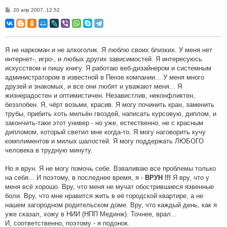
С
20 апр 2007, 12:52
о
о
б
щ
е
н
Я не наркоман и не алкоголик. Я люблю своих близких. У меня нет
и
интернет-, игро-, и любых других зависимостей. Я интересуюсь
е
искусством и пишу книгу. Я работаю веб-дизайнером и системным
администратором в известной в Пензе компании... У меня много
друзей и знакомых, и все они любят и уважают меня... Я
жизнерадостен и оптимистичен. Независтлив, неконфликтен,
беззлобен. Я, чёрт возьми, красив. Я могу починить кран, заменить
трубы, прибить хоть мильён гвоздей, написать курсовую, диплом, и
закончить-таки этот универ - но уже, естественно, не с красным
дипломом, который светил мне когда-то. Я могу наговорить кучу
комплиментов и милых шалостей. Я могу поддержать ЛЮБОГО
человека в трудную минуту.
Но я врун. Я не могу помочь себе. Взваливаю все проблемы только
на себя... И поэтому, в последнее время, я -
ВРУН !!!
Я вру, что у
меня всё хорошо. Вру, что меня не мучат обострившиеся язвенные
боли. Вру, что мне нравится жить в её городской квартире, а не
нашем загородном родительском доме. Вру, что каждый день, как я
уже сказал, хожу в НИИ (НПП Мединж). Точнее, врал...
И, соответственно, поэтому - я подонок.