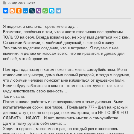
С
20 апр 2007, 12:16
о
о
б
щ
е
н
Я подонок и сволочь. Гореть мне в аду...
и
Возможно, проблема в том, что я часто взваливаю все проблемы
е
ТОЛЬКО на себя. Всегда взваливаю, не хочу ими делиться ни с кем.
Со своими близкими, с любимой девушкой, с которой я живу...
Это самое чудесное создание, что я встречал. Я сдуваю с неё
пылинки, я делаю ей массаж всего, что ей нравится, я делаю для
неё всё, что ей нравится...
Полтора года назад я хотел покончить жизнь самоубийством. Меня
отчислили из универа, дома был полный раздрай, и тогда я подумал,
что любимый человек поможет мне избавиться от душевной боли.
Если я буду заботиться о ком-то - то мне станет лучше, так как я
буду чувствовать свою ценность...
Так и стало.
Потом я начал работать и не возвращался к теме диплома. Были
испытательные сроки, всё такое... Понимаете ??? - Шёл на красный
диплом, а тут, после операции, поехала крыша, и я НЕ ПОШЁЛ ЕГО
СДАВАТЬ... ИДИОТ... И вот, появились мысли о самоубийстве...
Да что толку ругать себя сейчас...
Ходил в церковь, много-много раз, но каждый раз становилось