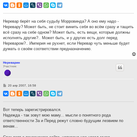
о
о
б
щ
е
н
Неревар берёт на себя судьбу Морровинда? А оно ему надо -
и
Неревару? Может быть, не стоит винить себя во всём сразу и тащить
е
всё сразу на себе одном? Может быть, есть вещи, которые должны
исполнять другие?.. Может быть, и у других есть долг перед
Нереваром?.. Империя не рухнет, если Неревар чуть меньше будет
думать о своём соответствии предназначению.
Нереварин
Участник
С
20 апр 2007, 16:58
о
о
б
щ
е
н
Вот теперь зарегистрировался.
и
Надежда - так зовут мою маму... мысли о понятного рода
е
ответственности За и Перед режут словно будущим лезвием по
венам...