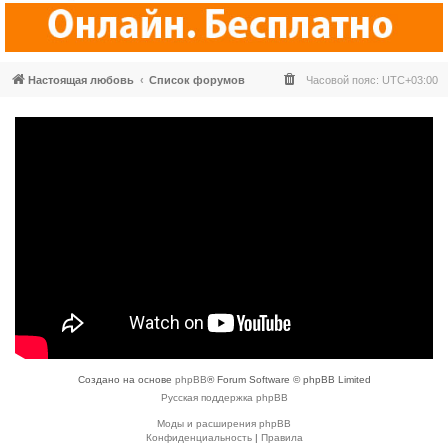
Настоящая любовь
Список форумов
Часовой пояс:
UTC+03:00
Создано на основе
phpBB
® Forum Software © phpBB Limited
Русская поддержка phpBB
Моды и расширения phpBB
Конфиденциальность
|
Правила