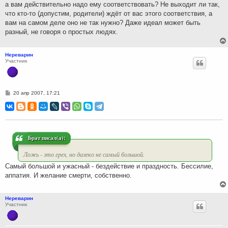
а вам действительно надо ему соответствовать? Не выходит ли так,
что кто-то (допустим, родители) ждёт от вас этого соответствия, а
вам на самом деле оно не так нужно? Даже идеал может быть
разный, не говоря о простых людях.
Нереварин
Участник
С
20 апр 2007, 17:21
о
о
б
щ
е
н
и
Брат писал(а):
е
Ложь - это грех, но далеко не самый большой.
Самый большой и ужасный - бездействие и праздность. Бессилие,
аппатия. И желание смерти, собственно.
Нереварин
Участник