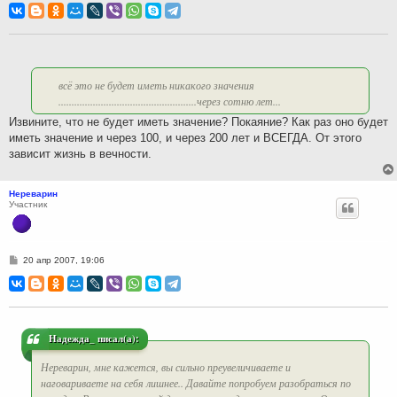
о
б
щ
е
н
и
е
всё это не будет иметь никакого значения
....................................................через сотню лет...
Извините, что не будет иметь значение? Покаяние? Как раз оно будет
иметь значение и через 100, и через 200 лет и ВСЕГДА. От этого
зависит жизнь в вечности.
Нереварин
Участник
С
20 апр 2007, 19:06
о
о
б
щ
е
н
и
Надежда_ писал(а):
е
Нереварин, мне кажется, вы сильно преувеличиваете и
наговариваете на себя лишнее.. Давайте попробуем разобраться по