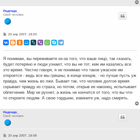
Надежда_
Свой человек
С
20 апр 2007, 19:03
о
о
б
щ
е
н
Я понимаю, вы переживаете из-за того, что ваше лицо, так сказать,
и
будет потеряно и люди узнают, что вы не тот, кем им казались все
е
это время. Честно говоря, я не понимаю что такое ужасное им
откроется - ведь все мы грешны, в конце концов, - но лучше пусть уж
правда, чем жизнь во лжи. Бывает так, что человек долгое время
скрывает правду из страха, но потом, открыв ее наконец, испытывает
облегчение. Мир не рухнет, а жизнь не кончится от того, что вы что-
то откроете людям. А свою гордыню, извините уж, надо смирять.
Надежда_
Свой человек
С
20 апр 2007, 19:06
о