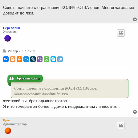
е
н
Совет - начните с ограничения КОЛИЧЕСТВА слов. Многоглаголание
и
доводит до лжи.
е
Нереварин
Участник
С
20 апр 2007, 17:58
о
о
б
щ
е
н
и
Брат писал(а):
е
Совет - начните с ограничения КОЛИЧЕСТВА слов.
Многоглаголание доводит до лжи.
жестокий вы, брат-администратор...
Я и то толерантен более... даже к неадекватным личностям...
Брат
Администратор