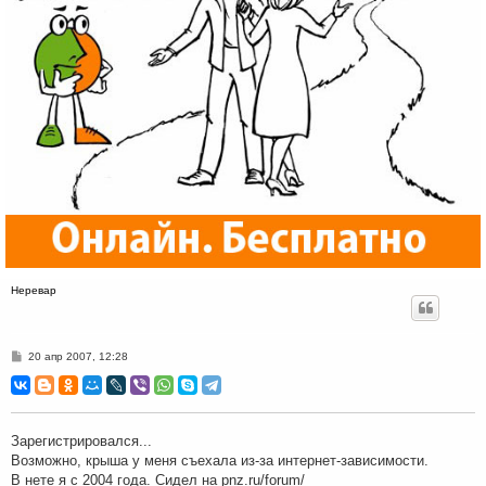
Неревар
С
20 апр 2007, 12:28
о
о
б
щ
е
н
Зарегистрировался...
и
Возможно, крыша у меня съехала из-за интернет-зависимости.
е
В нете я с 2004 года. Сидел на pnz.ru/forum/