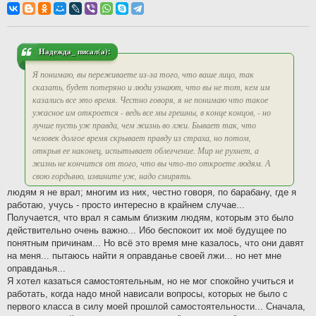
о
б
щ
е
н
и
Надежда_ писал(а):
е
Я понимаю, вы переживаете из-за того, что ваше лицо, так
сказать, будет потеряно и люди узнают, что вы не тот, кем им
казались все это время. Честно говоря, я не понимаю что такое
ужасное им откроется - ведь все мы грешны, в конце концов, - но
лучше пусть уж правда, чем жизнь во лжи. Бывает так, что
человек долгое время скрывает правду из страха, но потом,
открыв ее наконец, испытывает облегчение. Мир не рухнет, а
жизнь не кончится от того, что вы что-то откроете людям. А
свою гордыню, извините уж, надо смирять.
людям я не врал; многим из них, честно говоря, по барабану, где я
работаю, учусь - просто интересно в крайнем случае...
Получается, что врал я самым близким людям, которым это было
действительно очень важно... Ибо беспокоит их моё будущее по
понятным причинам... Но всё это время мне казалось, что они давят
на меня... пытаюсь найти я оправданье своей лжи... но нет мне
оправданья...
Я хотел казаться самостоятельным, но не мог спокойно учиться и
работать, когда надо мной нависали вопросы, которых не было с
первого класса в силу моей прошлой самостоятельности... Сначала,