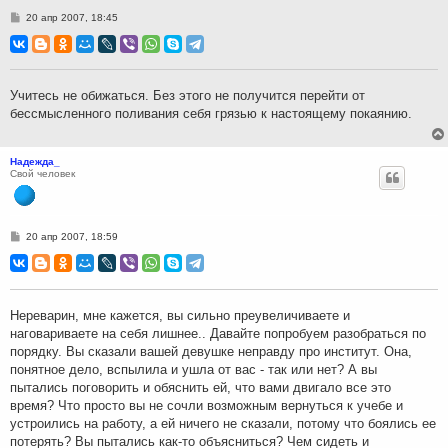
С
20 апр 2007, 18:45
о
о
б
щ
е
н
Учитесь не обижаться. Без этого не получится перейти от
и
бессмысленного поливания себя грязью к настоящему покаянию.
е
Надежда_
Свой человек
С
20 апр 2007, 18:59
о
о
б
щ
е
н
Нереварин, мне кажется, вы сильно преувеличиваете и
и
наговариваете на себя лишнее.. Давайте попробуем разобраться по
е
порядку. Вы сказали вашей девушке неправду про институт. Она,
понятное дело, вспылила и ушла от вас - так или нет? А вы
пытались поговорить и обяснить ей, что вами двигало все это
время? Что просто вы не сочли возможным вернуться к учебе и
устроились на работу, а ей ничего не сказали, потому что боялись ее
потерять? Вы пытались как-то объясниться? Чем сидеть и