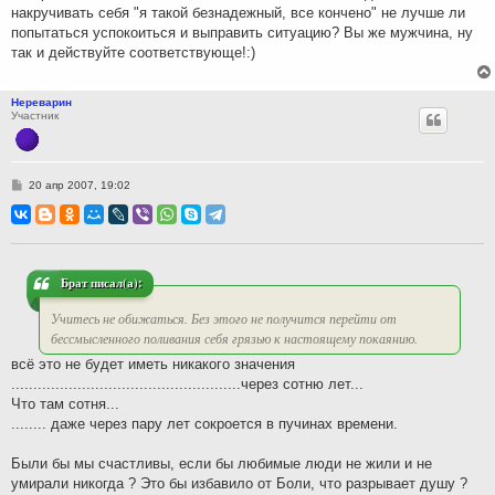
накручивать себя "я такой безнадежный, все кончено" не лучше ли
попытаться успокоиться и выправить ситуацию? Вы же мужчина, ну
так и действуйте соответствующе!:)
Нереварин
Участник
С
20 апр 2007, 19:02
о
о
б
щ
е
н
и
Брат писал(а):
е
Учитесь не обижаться. Без этого не получится перейти от
бессмысленного поливания себя грязью к настоящему покаянию.
всё это не будет иметь никакого значения
....................................................через сотню лет...
Что там сотня...
........ даже через пару лет сокроется в пучинах времени.
Были бы мы счастливы, если бы любимые люди не жили и не
умирали никогда ? Это бы избавило от Боли, что разрывает душу ?