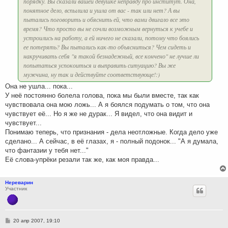
порядку. Вы сказали вашей девушке неправду про институт. Она,
понятное дело, вспылила и ушла от вас - так или нет? А вы
пытались поговорить и обяснить ей, что вами двигало все это
время? Что просто вы не сочли возможным вернуться к учебе и
устроились на работу, а ей ничего не сказали, потому что боялись
ее потерять? Вы пытались как-то объясниться? Чем сидеть и
накручивать себя "я такой безнадежный, все кончено" не лучше ли
попытаться успокоиться и выправить ситуацию? Вы же
мужчина, ну так и действуйте соответствующе!:)
Она не ушла... пока...
У неё постоянно болела голова, пока мы были вместе, так как
чувствовала она мою ложь... А я боялся подумать о том, что она
чувствует её... Но я же не дурак... Я видел, что она видит и
чувствует...
Понимаю теперь, что признания - дела неотложные. Когда дело уже
сделано... А сейчас, в её глазах, я - полный подонок... "А я думала,
что фантазии у тебя нет..."
Её слова-упрёки резали так же, как моя правда...
Нереварин
Участник
С
20 апр 2007, 19:10
о