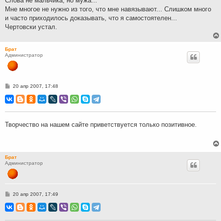
Слова не мальчика, но мужа...
Мне многое не нужно из того, что мне навязывают... Слишком много
и часто приходилось доказывать, что я самостоятелен...
Чертовски устал.
Брат
Администратор
С
20 апр 2007, 17:48
о
о
б
щ
е
н
Творчество на нашем сайте приветствуется только позитивное.
и
е
Брат
Администратор
С
20 апр 2007, 17:49
о
о
б
щ