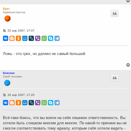
Брат
Администратор
С
20 апр 2007, 17:07
о
о
б
щ
е
н
Ложь - это грех, но далеко не самый большой.
и
е
Княгиня
Свой человек
С
20 апр 2007, 17:20
о
о
б
щ
е
н
Всё-таки боюсь, что вы взяли на себя лишнюю ответственность. Вы
и
хотели быть слишком многим для многих. По какой-то причине вы не
е
смогли соответствовать тому идеалу, которым себя хотели видеть -