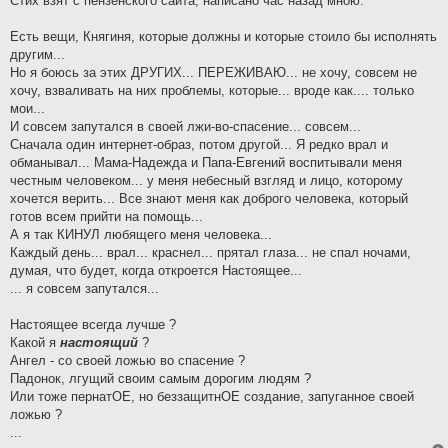
Стих взят с пензенского сайта, написано час назад мною.
Есть вещи, Княгиня, которые должны и которые стоило бы исполнять
другим...
Но я боюсь за этих ДРУГИХ... ПЕРЕЖИВАЮ... не хочу, совсем не
хочу, взваливать на них проблемы, которые... вроде как.... только
мои...
И совсем запутался в своей лжи-во-спасение... совсем...
Сначала один интернет-образ, потом другой... Я редко врал и
обманывал... Мама-Надежда и Папа-Евгений воспитывали меня
честным человеком... у меня небесный взгляд и лицо, которому
хочется верить... Все знают меня как доброго человека, который
готов всем прийти на помощь...
А я так КИНУЛ любящего меня человека...
Каждый день... врал... краснел... прятал глаза... не спал ночами,
думая, что будет, когда откроется Настоящее...
... я совсем запутался...
Настоящее всегда лучше ?
Какой я
настоящий
?
Ангел - со своей ложью во спасение ?
Падонок, лгущий своим самым дорогим людям ?
Или тоже пернатОЕ, но беззащитнОЕ создание, запуганное своей
ложью ?
...