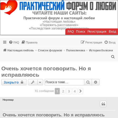
Регистрация
Практический форум о настоящей любви
«Настоящая любовь»
«Пережить расставание»
«Последствия заговоров и приворотов»
FAQ
Поиск
Р
е
г
и
с
т
р
а
ц
и
я
Вход
FAQ
Правила
Р
е
г
и
с
т
р
а
ц
и
я
Вход
Настоящая любовь
Список форумов
Поликлиника
История болезни
П
о
Очень хочется поговорить. Но я
и
исправляюсь
с
Закрыто
Поиск
Расширенн
Закрыто
к
1
2
3
4
След.
81 сообщение
Неревар
Очень хочется поговорить. Но я исправляюсь