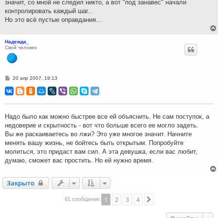
значит, со мной не следил никто, а вот "под занавес" начали
контролировать каждый шаг...
Но это всё пустые оправдания...
Надежда_
Свой человек
С
20 апр 2007, 19:13
о
о
б
щ
е
н
Надо было как можно быстрее все ей объяснить. Не сам поступок, а
и
недоверие и скрытность - вот что больше всего ее могло задеть.
е
Вы же раскаиваетесь во лжи? Это уже многое значит. Начните
менять вашу жизнь, не бойтесь быть открытым. Попробуйте
молиться, это придаст вам сил. А эта девушка, если вас любит,
думаю, сможет вас простить. Но ей нужно время.
Закрыто
Закрыто
1
2
3
4
След.
81 сообщение