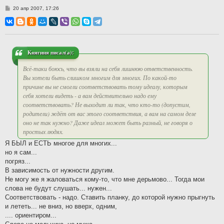
С
20 апр 2007, 17:26
о
о
б
щ
е
н
и
Княгиня писал(а):
е
Всё-таки боюсь, что вы взяли на себя лишнюю ответственность.
Вы хотели быть слишком многим для многих. По какой-то
причине вы не смогли соответствовать тому идеалу, которым
себя хотели видеть - а вам действительно надо ему
соответствовать? Не выходит ли так, что кто-то (допустим,
родители) ждёт от вас этого соответствия, а вам на самом деле
оно не так нужно? Даже идеал может быть разный, не говоря о
простых людях.
Я БЫЛ и ЕСТЬ многое для многих...
но я сам...
погряз...
В зависимость от нужности другим.
Не могу же я жаловаться кому-то, что мне дерьмово... Тогда мои
слова не будут слушать... нужен...
Соответствовать - надо. Ставить планку, до которой нужно прыгнуть
и лететь... не вниз, но вверх, одним,
.... ориентиром...