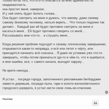
только из-за того, что кто-то опасается за мою адекватность/
неадекватность.
она простит меня, наверное...
И у неё опять будет болеть голова...
Она будет смотреть на меня и думать, что никому, даже своему
самому близкому человеку, нельзя верить... Что только подонки так
делают... Каждый раз ей будет противно смотреть на меня и
касаться меня... Ей будет противно говорить со мной....
Рассказывать мне что-то... и слушать меня...
Когда решения проблем подходят к своему логическому завершению,
открывается какая-то неправда, и всё или летит к чёрту, или
приходится начинать всё сначала... Я даже не успеваю уже что-то
завершить, чтобы потом признаться где-то в чём-то, что я ошибался;
и мои ошибки, всё, с самого начала, выходят наружу...
Не врите никогда...
Я устал... посреди города, заполненного рекламными бигбордами
заместо деревьев, посреди пыли, гари и копоти железобетонного
городского разврата, я устал нести свою ложь-во-спасение.
Неревар