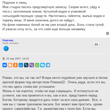
Подонок и лжец.
Мне стыдно писать предсмертную записку. Скорее всего, уйду в
леса с заточенным ножом, бутылкой водки и упаковкой
сильнодействующих средств. Наглотаюсь таблеток, выпью водки и
порежу вены. И меня оооочень долго не найдут...
На фоне язвенных болей не ем уже второй день. Боль стала тупой.
И ужасно хочу есть, за что себя ещё больше ненавижу.
Надежда_
Свой человек
С
20 апр 2007, 14:23
о
о
б
щ
е
н
Роман, это вы, не так ли? Вчера нечто подобное уже звучало в более
и
краткой форме под авторством Романа22.. Очень рада, если это вы,
е
что мы здесь снова вас услышали.
Жизнь и так коротка, чтобы ее еще сокращать. И оглянуться не
успеете, как она промчится и вы, как и все, предстаните перед
Богом, Которому придется дать ответ за все свои деяния.. Все, о
чем вы с таким трагизмом писали, Бог может вам простить, кроме
одного: самоубийства. Т.е. дезертирства с поля боя. Если вы,