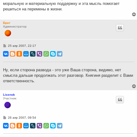
моральную и материальную поддержку и эта мысль помогает
решиться на перемены в жизни.
Брат
Администратор
С
25 апр 2007, 22:17
о
о
б
щ
е
н
Ну, если сторона развода - это уже Ваша сторона, видимо, нет
и
смысла дальше продолжать этот разговор. Княгиня разделит с Вами
е
ответственность.
Lisenok
Участник
С
26 апр 2007, 09:54
о
о
б
щ
е