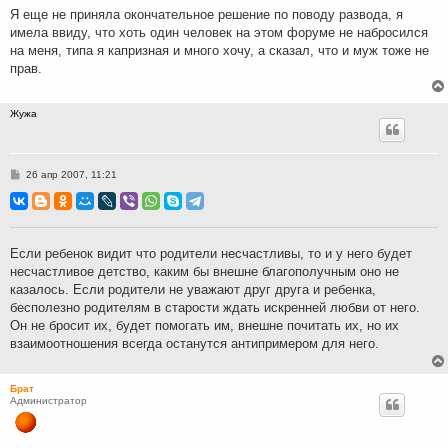
н
Я еще не приняла окончательное решение по поводу развода, я
и
имела ввиду, что хоть один человек на этом форуме не набросился
е
на меня, типа я капризная и много хочу, а сказал, что и муж тоже не
прав.
Жужа
С
26 апр 2007, 11:21
о
о
б
щ
е
н
Если ребенок видит что родители несчастливы, то и у него будет
и
несчастливое детство, каким бы внешне благополучным оно не
е
казалось. Если родители не уважают друг друга и ребенка,
бесполезно родителям в старости ждать искренней любви от него.
Он не бросит их, будет помогать им, внешне почитать их, но их
взаимоотношения всегда останутся антипримером для него.
Брат
Администратор