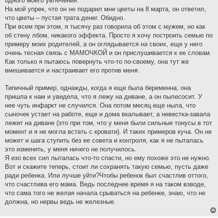
одного моего увлечения.
На мой упрек, что он не подарил мне цветы на 8 марта, он ответил,
что цветы – пустая трата денег. Обидно.
При всем при этом, я тысячу раз говорила об этом с мужем, но как
об стену лбом, никакого эффекта. Просто я хочу построить семью по
примеру моих родителей, а он оглядывается на своих, еще у него
очень тесная связь с МАМОЧКОЙ и он прислушивается к ее словам.
Как только я пытаюсь повернуть что-то по-своему, она тут же
вмешивается и настраивает его против меня.
Типичный пример, однажды, когда я еще была беременна, она
пришла к нам и увидела, что я лежу на диване, а он пылесосит. У
нее чуть инфаркт не случился. Она потом месяц еще ныла, что
сыночек устает на работе, еще и дома вкалывает, а невестка-завала
лежит на диване (это при том, что у меня были сильные тонусы в тот
момент и я не могла встать с кровати). И таких примеров куча. Он не
может и шага ступить без ее совета и контроля, как я не пыталась
это изменить, у меня ничего не получилось.
Я изо всех сил пыталась что-то спасти, но ему похоже это не нужно.
Вот и скажите теперь, стоит ли сохранять такую семью, пусть даже
ради ребенка. Или лучше уйти?Чтобы ребенок был счастлив оттого,
что счастлива его мама. Ведь последнее время я на таком взводе,
что сама того не желая начала срываться на ребенке, знаю, что не
должна, но нервы ведь не железные.