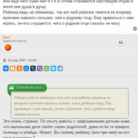
или еще чего хуже бил и т.п.А отчим становился настоящим отцом и
жили они душа в душу.
Ребенка ведь не обманешь, так вот мой ребенок тянется ко второму
мужчине намного сильнее, чем к родному отцу. Ему нравиться с ним
играть, он его слушается, чего о родном отце сказать не могу.
Брат
Администратор
С
24 апр 2007, 21:30
о
о
б
щ
е
н
и
Lisenok писал(а):
е
Ребенка ведь не обманешь, так вот мой ребенок тянется ко
второму мужчине намного сильнее, чем к родному отцу. Ему
нравиться с ним играть, он его слушается, чего о родном отце
сказать не могу.
Это очень странно. По опыту работы с заброшенными детьми знаю,
что маленькие дети любят своих родителей, даже если те изверги,
пьяницы и убийцы. Может, Вы своему ребенку (или при нем) на его
отца жалуетесь?