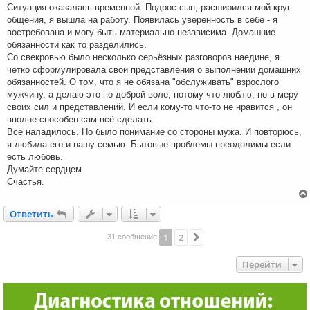
Ситуация оказалась временной. Подрос сын, расширился мой круг
общения, я вышла на работу. Появилась уверенность в себе - я
востребована и могу быть материально независима. Домашние
обязанности как то разделились.
Со свекровью было несколько серьёзных разговоров наедине, я
четко сформулировала свои представления о выполнении домашних
обязанностей. О том, что я не обязана "обслуживать" взрослого
мужчину, а делаю это по доброй воле, потому что люблю, но в меру
своих сил и представлений. И если кому-то что-то не нравится , он
вполне способен сам всё сделать.
Всё наладилось. Но было понимание со стороны мужа. И повторюсь,
я любила его и нашу семью. Бытовые проблемы преодолимы если
есть любовь.
Думайте сердцем.
Счастья.
Ответить
О
т
в
е
т
и
т
ь
1
2
След.
31 сообщение
Перейти