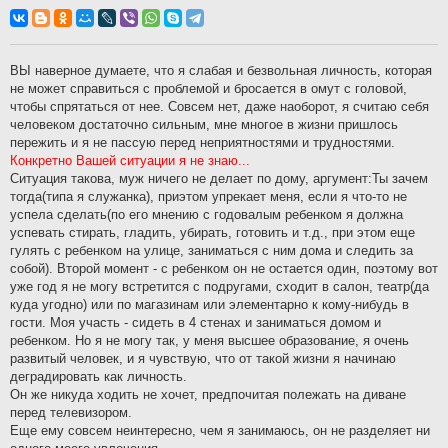
о
о
б
щ
е
н
ВЫ наверное думаете, что я слабая и безвольная личность, которая
и
не может справиться с проблемой и бросается в омут с головой,
е
чтобы спрятаться от нее. Совсем нет, даже наоборот, я считаю себя
человеком достаточно сильным, мне многое в жизни пришлось
пережить и я не пассую перед неприятностями и трудностями.
Конкретно Вашей ситуации я не знаю...
Ситуация такова, муж ничего не делает по дому, аргумент:Ты зачем
тогда(типа я служанка), приэтом упрекает меня, если я что-то не
успела сделать(по его мнению с годовалым ребенком я должна
успевать стирать, гладить, убирать, готовить и т.д., при этом еще
гулять с ребенком на улице, заниматься с ним дома и следить за
собой). Второй момент - с ребенком он не остается один, поэтому вот
уже год я не могу встретится с подругами, сходит в салон, театр(да
куда угодно) или по магазинам или элементарно к кому-нибудь в
гости. Моя участь - сидеть в 4 стенах и заниматься домом и
ребенком. Но я не могу так, у меня высшее образование, я очень
развитый человек, и я чувствую, что от такой жизни я начинаю
деградировать как личность.
Он же никуда ходить не хочет, предпочитая полежать на диване
перед телевизором.
Еще ему совсем неинтересно, чем я занимаюсь, он не разделяет ни