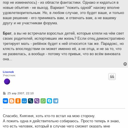
пор не изменилось) - из области фантастики. Однако и кидаться в
новые объятия - не выход. Вариант "пожить одной" нахожу вполне
удовлетворительным. Но, в любом случае, это будет ваше, и только
ваше решение - его принимать вам, и отвечать вам, а не вашему
другу и не участникам форума.
Брат
, а вы не встречали взрослых детей, которые кляли на чём свет
своих родителей, испортивших им жизнь? Если отец демонстративно
третирует мать - ребёнок будет к ней относится так же. Парадокс, но
клясть впоследствии он может именно её, а не отца, и не за то, что
не развелась, а вообще - потому что привык, что во всём виновата
она...
Lisenok
Участник
С
25 апр 2007, 22:10
о
о
б
щ
е
н
Спасибо, Княгиня, хоть кто-то встал на мою сторону.
и
А пожить одна я действительно собираюсь. Просто теперь я знаю,
е
что есть человек, который в случае чего сможет оказать мне