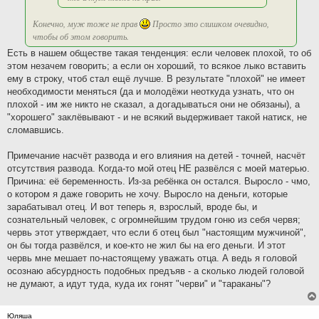
Конечно, муж тоже не прав
Просто это слишком очевидно,
чтобы об этом говорить.
Есть в нашем обществе такая тенденция: если человек плохой, то об
этом незачем говорить; а если он хороший, то всякое лыко вставить
ему в строку, чтоб стал ещё лучше. В результате "плохой" не имеет
необходимости меняться (да и молодёжи неоткуда узнать, что он
плохой - им же никто не сказал, а догадываться они не обязаны), а
"хорошего" заклёвывают - и не всякий выдерживает такой натиск, не
сломавшись.
Примечание насчёт развода и его влияния на детей - точней, насчёт
отсутствия развода. Когда-то мой отец НЕ развёлся с моей матерью.
Причина: её беременность. Из-за ребёнка он остался. Выросло - чмо,
о котором я даже говорить не хочу. Выросло на деньги, которые
зарабатывал отец. И вот теперь я, взрослый, вроде бы, и
сознательный человек, с огромнейшим трудом гоню из себя червя;
червь этот утверждает, что если б отец был "настоящим мужчиной",
он бы тогда развёлся, и кое-кто не жил бы на его деньги. И этот
червь мне мешает по-настоящему уважать отца. А ведь я головой
осознаю абсурдность подобных предъяв - а сколько людей головой
не думают, а идут туда, куда их гонят "черви" и "тараканы"?
Юляша