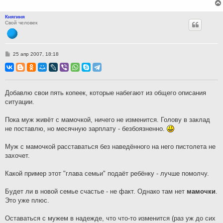
Княгиня
Свой человек
С
25 апр 2007, 18:18
о
о
б
щ
е
н
Добавлю свои пять копеек, которые набегают из общего описания
и
ситуации.
е
Пока муж живёт с мамочкой, ничего не изменится. Голову в заклад
не поставлю, но месячную зарплату - безбоязненно.
Муж с мамочкой расставаться без наведённого на него пистолета не
захочет.
Какой пример этот "глава семьи" подаёт ребёнку - лучше помолчу.
Будет ли в новой семье счастье - не факт. Однако там нет
мамочки
.
Это уже плюс.
Оставаться с мужем в надежде, что что-то изменится (раз уж до сих