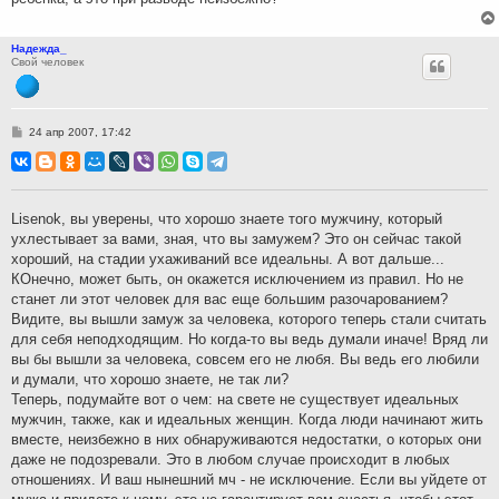
Надежда_
Свой человек
С
24 апр 2007, 17:42
о
о
б
щ
е
н
Lisenok, вы уверены, что хорошо знаете того мужчину, который
и
ухлестывает за вами, зная, что вы замужем? Это он сейчас такой
е
хороший, на стадии ухаживаний все идеальны. А вот дальше...
КОнечно, может быть, он окажется исключением из правил. Но не
станет ли этот человек для вас еще большим разочарованием?
Видите, вы вышли замуж за человека, которого теперь стали считать
для себя неподходящим. Но когда-то вы ведь думали иначе! Вряд ли
вы бы вышли за человека, совсем его не любя. Вы ведь его любили
и думали, что хорошо знаете, не так ли?
Теперь, подумайте вот о чем: на свете не существует идеальных
мужчин, также, как и идеальных женщин. Когда люди начинают жить
вместе, неизбежно в них обнаруживаются недостатки, о которых они
даже не подозревали. Это в любом случае происходит в любых
отношениях. И ваш нынешний мч - не исключение. Если вы уйдете от