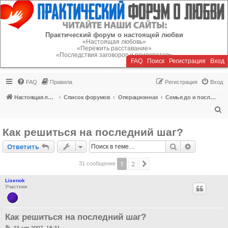
Регистрация
Практический форум о настоящей любви
«Настоящая любовь»
«Пережить расставание»
«Последствия заговоров и приворотов»
FAQ
Поиск
Р
е
г
и
с
т
р
а
ц
и
я
Вход
FAQ
Правила
Р
е
г
и
с
т
р
а
ц
и
я
Вход
Настоящая любовь
Список форумов
Операционная
Семья до и после кризиса
П
о
Как решиться на последний шаг?
и
Ответить
Поиск
Расширен
О
т
в
е
т
и
т
ь
с
к
1
2
След.
31 сообщение
Lisenok
Участник
Как решиться на последний шаг?
С
23 апр 2007, 18:21