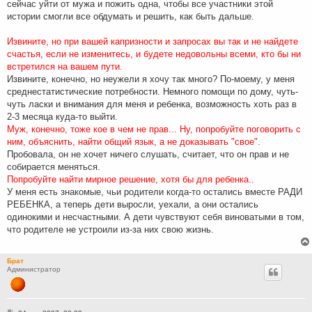
сейчас уйти от мужа и пожить одна, чтобы все участники этой
истории смогли все обдумать и решить, как быть дальше.
Извините, но при вашей капризности и запросах вы так и не найдете
счастья, если не изменитесь, и будете недовольны всеми, кто бы ни
встретился на вашем пути.
Извините, конечно, но неужели я хочу так много? По-моему, у меня
среднестатистические потребности. Немного помощи по дому, чуть-
чуть ласки и внимания для меня и ребенка, возможность хоть раз в
2-3 месяца куда-то выйти.
Муж, конечно, тоже кое в чем не прав... Ну, попробуйте поговорить с
ним, объяснить, найти общий язык, а не доказывать "свое".
Пробовала, он не хочет ничего слушать, считает, что он прав и не
собирается меняться.
Попробуйте найти мирное решение, хотя бы для ребенка..
У меня есть знакомые, чьи родители когда-то остались вместе РАДИ
РЕБЕНКА, а теперь дети выросли, уехали, а они остались
одинокими и несчастными. А дети чувствуют себя виноватыми в том,
что родителе не устроили из-за них свою жизнь.
Брат
Администратор