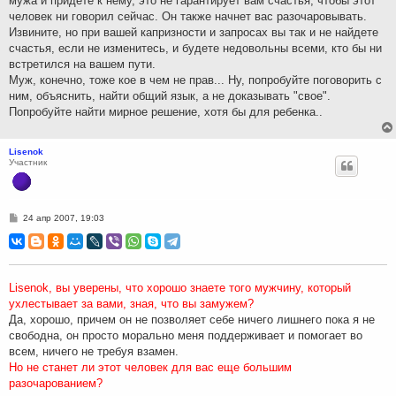
мужа и придете к нему, это не гарантирует вам счастья, чтобы этот
человек ни говорил сейчас. Он также начнет вас разочаровывать.
Извините, но при вашей капризности и запросах вы так и не найдете
счастья, если не изменитесь, и будете недовольны всеми, кто бы ни
встретился на вашем пути.
Муж, конечно, тоже кое в чем не прав... Ну, попробуйте поговорить с
ним, объяснить, найти общий язык, а не доказывать "свое".
Попробуйте найти мирное решение, хотя бы для ребенка..
Lisenok
Участник
С
24 апр 2007, 19:03
о
о
б
щ
е
н
Lisenok, вы уверены, что хорошо знаете того мужчину, который
и
ухлестывает за вами, зная, что вы замужем?
е
Да, хорошо, причем он не позволяет себе ничего лишнего пока я не
свободна, он просто морально меня поддерживает и помогает во
всем, ничего не требуя взамен.
Но не станет ли этот человек для вас еще большим
разочарованием?