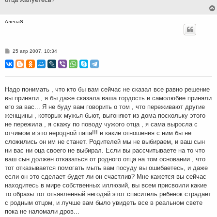
АленаS
С
25 апр 2007, 10:34
о
о
б
щ
е
н
Надо понимать , что кто бы вам сейчас не сказал все равно решение
и
вы приняли , я бы даже сказала ваша гордость и самолюбие приняли
е
его за вас... Я не буду вам говорить о том , что переживают другие
женщины , которых мужья бьют, выгоняют из дома поскольку этого
не пережила , я скажу по поводу чужого отца , я сама выросла с
отчимом и это неродной папа!!! и какие отношения с ним бы не
сложились он им не станет. Родителей мы не выбираем, и ваш сын
ни вас ни оца своего не выбирал. Если вы рассчитываете на то что
ваш сын должен отказаться от родного отца на том основании , что
тот отказывается помогать мыть вам посуду вы ошибаетесь, и даже
если он это сделает будет ли он счастлив? Мне кажется вы сейчас
находитесь в мире собственных иллюзий, вы всем присвоили какие
то образы тот отьявленный негодяй этот спаситель ребенок страдает
с родным отцом, и лучше вам было увидеть все в реальном свете
пока не наломали дров...