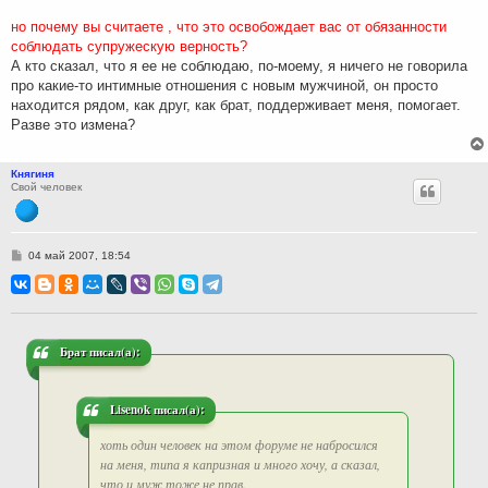
но почему вы считаете , что это освобождает вас от обязанности
соблюдать супружескую верность?
А кто сказал, что я ее не соблюдаю, по-моему, я ничего не говорила
про какие-то интимные отношения с новым мужчиной, он просто
находится рядом, как друг, как брат, поддерживает меня, помогает.
Разве это измена?
Княгиня
Свой человек
С
04 май 2007, 18:54
о
о
б
щ
е
н
и
Брат писал(а):
е
Lisenok писал(а):
хоть один человек на этом форуме не набросился
на меня, типа я капризная и много хочу, а сказал,
что и муж тоже не прав.