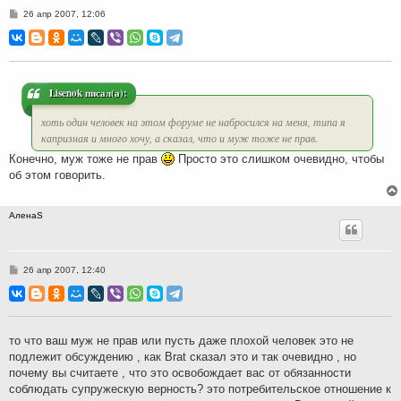
С
26 апр 2007, 12:06
о
о
б
щ
е
н
и
Lisenok писал(а):
е
хоть один человек на этом форуме не набросился на меня, типа я
капризная и много хочу, а сказал, что и муж тоже не прав.
Конечно, муж тоже не прав
Просто это слишком очевидно, чтобы
об этом говорить.
АленаS
С
26 апр 2007, 12:40
о
о
б
щ
е
н
то что ваш муж не прав или пусть даже плохой человек это не
и
подлежит обсуждению , как Brat сказал это и так очевидно , но
е
почему вы считаете , что это освобождает вас от обязанности
соблюдать супружескую верность? это потребительское отношение к