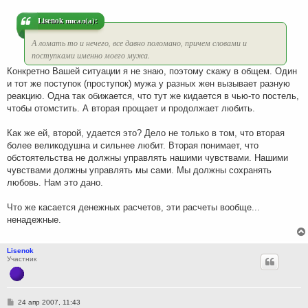
е
н
и
Lisenok писал(а):
е
А ломать то и нечего, все давно поломано, причем словами и
поступками именно моего мужа.
Конкретно Вашей ситуации я не знаю, поэтому скажу в общем. Один
и тот же поступок (проступок) мужа у разных жен вызывает разную
реакцию. Одна так обижается, что тут же кидается в чью-то постель,
чтобы отомстить. А вторая прощает и продолжает любить.
Как же ей, второй, удается это? Дело не только в том, что вторая
более великодушна и сильнее любит. Вторая понимает, что
обстоятельства не должны управлять нашими чувствами. Нашими
чувствами должны управлять мы сами. Мы должны сохранять
любовь. Нам это дано.
Что же касается денежных расчетов, эти расчеты вообще...
ненадежные.
Lisenok
Участник
С
24 апр 2007, 11:43