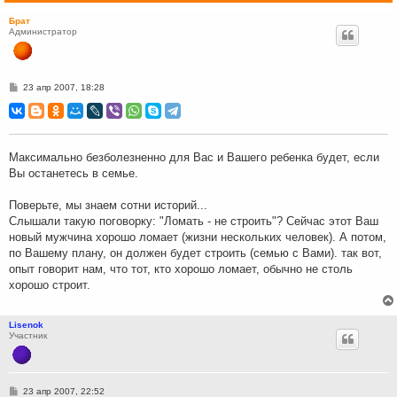
Брат
Администратор
С
23 апр 2007, 18:28
о
о
б
щ
е
н
Максимально безболезненно для Вас и Вашего ребенка будет, если
и
Вы останетесь в семье.
е
Поверьте, мы знаем сотни историй...
Слышали такую поговорку: "Ломать - не строить"? Сейчас этот Ваш
новый мужчина хорошо ломает (жизни нескольких человек). А потом,
по Вашему плану, он должен будет строить (семью с Вами). так вот,
опыт говорит нам, что тот, кто хорошо ломает, обычно не столь
хорошо строит.
Lisenok
Участник
С
23 апр 2007, 22:52