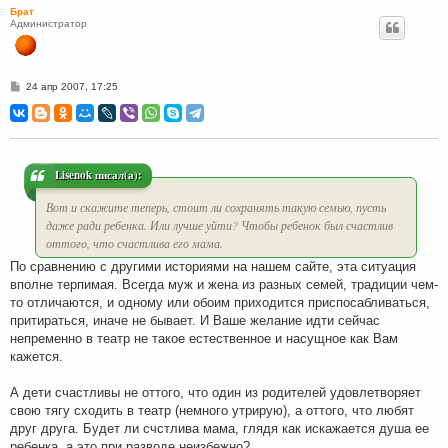
Брат
Администратор
С
24 апр 2007, 17:25
о
о
б
щ
е
н
и
Lisenok писал(а):
е
Вот и скажите теперь, стоит ли сохранять такую семью, пусть
даже ради ребенка. Или лучше уйти? Чтобы ребенок был счастлив
оттого, что счастлива его мама.
По сравнению с другими историями на нашем сайте, эта ситуация
вполне терпимая. Всегда муж и жена из разных семей, традиции чем-
то отличаются, и одному или обоим приходится приспосабливаться,
притираться, иначе не бывает. И Ваше желание идти сейчас
непременно в театр не такое естественное и насущное как Вам
кажется.
А дети счастливы не оттого, что один из родителей удовлетворяет
свою тягу сходить в театр (немного утрирую), а оттого, что любят
друг друга. Будет ли счстлива мама, глядя как искажается душа ее
ребенка, а это при разводе неизбежно?