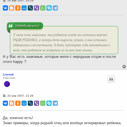
С
24 апр 2007, 20:29
о
о
б
щ
е
н
и
Lisenok писал(а):
е
У меня есть знакомые, чьи родители когда-то остались вместе
РАДИ РЕБЕНКА, а теперь дети выросли, уехали, а они остались
одинокими и несчастными. А дети чувствуют себя виноватыми в
том, что родителе не устроили из-за них свою жизнь.
А у Вас есть знакомые, которые жили с неродным отцом и после
этого happy ?
Lisenok
Участник
С
24 апр 2007, 21:26
о
о
б
щ
е
н
Да, конечно есть!
и
Знаю примеры, когда родной отец или вообще игнорировал ребенка,
е