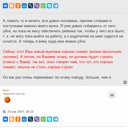
о
о
б
щ
е
н
А ломать то и нечего, все давно поломано, причем словами и
и
поступками именно моего мужа. Я уже давно собираюсь от него
е
уйти, но пока не могу обеспечить ребенка так, чтобы у него все было,
т. к. не могу пока выйти на работу, а к родителям на шею садится не
хочется. А теперь я вижу куда мне можно уйти.
Сейчас этот Ваш новый мужчина хорошо ломает (жизни нескольких
человек). А потом, по Вашему плану, он должен будет строить
(семью с Вами). так вот, опыт говорит нам, что тот, кто хорошо
ломает, обычно не столь хорошо строит.
Он как раз очень переживает по этому поводу, больше, чем я.
Брат
Администратор
С
24 апр 2007, 00:10
о
о
б
щ