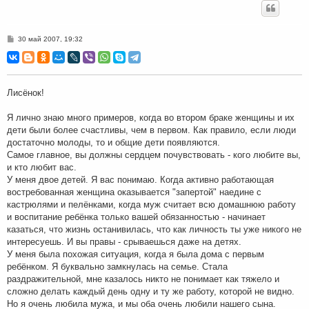
С
30 май 2007, 19:32
о
о
б
щ
е
н
Лисёнок!
и
е
Я лично знаю много примеров, когда во втором браке женщины и их
дети были более счастливы, чем в первом. Как правило, если люди
достаточно молоды, то и общие дети появляются.
Самое главное, вы должны сердцем почувствовать - кого любите вы,
и кто любит вас.
У меня двое детей. Я вас понимаю. Когда активно работающая
востребованная женщина оказывается "запертой" наедине с
кастрюлями и пелёнками, когда муж считает всю домашнюю работу
и воспитание ребёнка только вашей обязанностью - начинает
казаться, что жизнь останивилась, что как личность ты уже никого не
интересуешь. И вы правы - срываешься даже на детях.
У меня была похожая ситуация, когда я была дома с первым
ребёнком. Я буквально замкнулась на семье. Стала
раздражительной, мне казалось никто не понимает как тяжело и
сложно делать каждый день одну и ту же работу, которой не видно.
Но я очень любила мужа, и мы оба очень любили нашего сына.