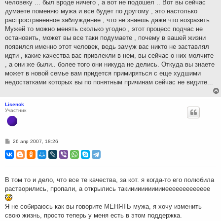
человеку ... был вроде ничего , а вот не подошел .. Вот вы сейчас
думаете поменяю мужа и все будет по другому , это настолько
распространенное заблуждение , что не знаешь даже что возразить
Мужей то можно менять сколько угодно , этот процесс подчас не
остановить, может вы все таки подумаете , почему в вашей жизни
появился именно этот человек, ведь замуж вас никто не заставлял
идти , какие качества вас привлекли в нем, вы сейчас о них молчите
, а они же были.. более того они никуда не делись. Откуда вы знаете
может в новой семье вам придется примиряться с еще худшими
недостатками которых вы по понятным причинам сейчас не видите...
Lisenok
Участник
С
26 апр 2007, 18:26
о
о
б
щ
е
н
В том то и дело, что все те качества, за кот. я когда-то его полюбила
и
растворились, пропали, а открылись такиииииииииииеееееееееееее
е
Я не собираюсь как вы говорите МЕНЯТЬ мужа, я хочу изменить
свою жизнь, просто теперь у меня есть в этом поддержка.