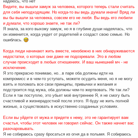
надеюсь, что нет
Видите, вы вышли замуж за человека, которого теперь стали считать
для себя неподходящим. Но когда-то вы ведь думали иначе! Вряд ли
вы бы вышли за человека, совсем его не любя. Вы ведь его любили
и думали, что хорошо знаете, не так ли?
Я знала, за кого выхожу замуж, но я в глубине души надеялась, что
он изменится, когда уедет от родителей и создаст свою семью. Но
ошиблась.
Когда люди начинают жить вместе, неизбежно в них обнаруживаются
недостатки, о которых они даже не подозревали. Это в любом
случае происходит в любых отношениях. И ваш нынешний мч - не
исключение.
Я это прекрасно понимаю, но...в паре оба должны идти на
компромисс и в чем-то уступать, можете осудить меня, но я не могу
взять и поломать все свои принципы, привычки и желания и
подстроится под мужа, оба должны чем-то жертвовать. Не так ли?
Если я так поступлю, это убьет моё внутреннее Я, я не смогу быть
счастливой и жизнерадостной после этого. Я буду не жить полной
жизнью, а существовать в искуственно созданных условиях.
Если вы уйдете от мужа и придете к нему, это не гарантирует вам
счастья, чтобы этот человек ни говорил сейчас. Он также начнет вас
разочаровывать.
Я не собираюсь сразу бросаться из огня да в полымя. Я собираюсь