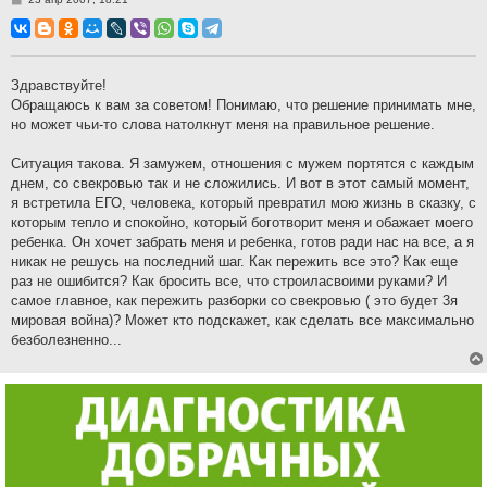
о
о
б
щ
е
н
Здравствуйте!
и
Обращаюсь к вам за советом! Понимаю, что решение принимать мне,
е
но может чьи-то слова натолкнут меня на правильное решение.
Ситуация такова. Я замужем, отношения с мужем портятся с каждым
днем, со свекровью так и не сложились. И вот в этот самый момент,
я встретила ЕГО, человека, который превратил мою жизнь в сказку, с
которым тепло и спокойно, который боготворит меня и обажает моего
ребенка. Он хочет забрать меня и ребенка, готов ради нас на все, а я
никак не решусь на последний шаг. Как пережить все это? Как еще
раз не ошибится? Как бросить все, что строиласвоими руками? И
самое главное, как пережить разборки со свекровью ( это будет 3я
мировая война)? Может кто подскажет, как сделать все максимально
безболезненно...