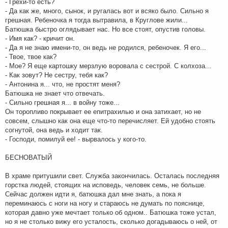
- Грехи-то есть?
- Да как же, много, сынок, и ругалась вот и всяко было. Сильно я
грешная. Ребеночка я тогда вытравила, в Круглове жили...
Батюшка быстро оглядывает нас. Но все стоят, опустив головы.
- Имя как? - кричит он.
- Да я не знаю имени-то, он ведь не родился, ребеночек. Я его...
- Твое, твое как?
- Мое? Я еще картошку мерзлую воровала с сестрой. С колхоза...
- Как зовут? Не сестру, тебя как?
- Антонина я... что, не простят меня?
Батюшка не знает что отвечать.
- Сильно грешная я... в войну тоже...
Он торопливо покрывает ее епитрахилью и она затихает, но не
совсем, слышно как она еще что-то перечисляет. Ей удобно стоять
согнутой, она ведь и ходит так.
- Господи, помилуй ее! - вырвалось у кого-то.
БЕСНОВАТЫЙ
В храме притушили свет. Служба закончилась. Осталась последняя
горстка людей, стоящих на исповедь, человек семь, не больше.
Сейчас должен идти я, батюшка дал мне знать, а пока я
переминаюсь с ноги на ногу и стараюсь не думать по пояснице,
которая давно уже мечтает только об одном.. Батюшка тоже устал,
но я не столько вижу его усталость, сколько догадываюсь о ней, от