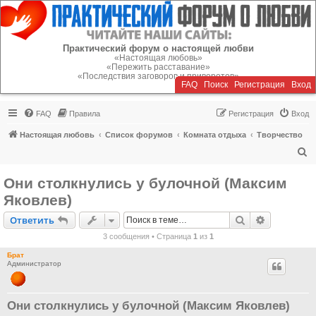
Регистрация
Практический форум о настоящей любви
«Настоящая любовь»
«Пережить расставание»
«Последствия заговоров и приворотов»
FAQ
Поиск
Р
е
г
и
с
т
р
а
ц
и
я
Вход
FAQ
Правила
Р
е
г
и
с
т
р
а
ц
и
я
Вход
Настоящая любовь
Список форумов
Комната отдыха
Творчество
П
о
Они столкнулись у булочной (Максим
и
Яковлев)
с
Ответить
Поиск
Расширен
О
т
в
е
т
и
т
ь
к
3 сообщения • Страница
1
из
1
Брат
Администратор
Они столкнулись у булочной (Максим Яковлев)