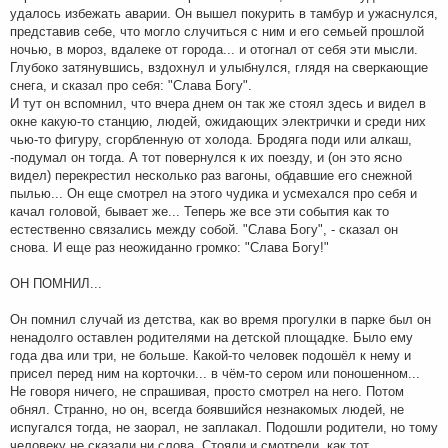
удалось избежать аварии. Он вышел покурить в тамбур и ужаснулся,
представив себе, что могло случиться с ним и его семьей прошлой
ночью, в мороз, вдалеке от города... и отогнал от себя эти мысли.
Глубоко затянувшись, вздохнул и улыбнулся, глядя на сверкающие
снега, и сказал про себя: "Слава Богу".
И тут он вспомнил, что вчера днем он так же стоял здесь и видел в
окне какую-то станцию, людей, ожидающих электрички и среди них
чью-то фигуру, сгорбленную от холода. Бродяга поди или алкаш,
-подумал он тогда. А тот повернулся к их поезду, и (он это ясно
видел) перекрестил несколько раз вагоны, обдавшие его снежной
пылью... Он еще смотрел на этого чудика и усмехался про себя и
качал головой, бывает же... Теперь же все эти события как то
естественно связались между собой. "Слава Богу", - сказал он
снова. И еще раз неожиданно громко: "Слава Богу!"
ОН ПОМНИЛ...
Он помнил случай из детства, как во время прогулки в парке был он
ненадолго оставлен родителями на детской площадке. Было ему
года два или три, не больше. Какой-то человек подошёл к нему и
присел перед ним на корточки... в чём-то сером или поношенном...
Не говоря ничего, не спрашивая, просто смотрел на него. Потом
обнял. Странно, но он, всегда боявшийся незнакомых людей, не
испугался тогда, не заорал, не заплакал. Подошли родители, но тому
человеку не сказали ни слова. Стояли и смотрели, как тот