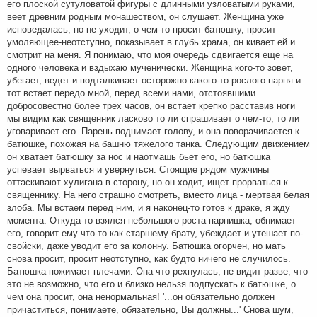
его плоской сутуловатой фигуры с длинными узловатыми руками,
веет древним родным монашеством, он слушает. Женщина уже
исповедалась, но не уходит, о чем-то просит батюшку, просит
умоляющее-неотступно, показывает в глубь храма, он кивает ей и
смотрит на меня. Я понимаю, что моя очередь сдвигается еще на
одного человека и вздыхаю мученически. Женщина кого-то зовет,
убегает, ведет и подталкивает осторожно какого-то рослого парня и
тот встает передо мной, перед всеми нами, отстоявшими
добросовестно более трех часов, он встает крепко расставив ноги
мы видим как священник ласково то ли спрашивает о чем-то, то ли
уговаривает его. Парень поднимает голову, и она поворачивается к
батюшке, похожая на башню тяжелого танка. Следующим движением
он хватает батюшку за нос и наотмашь бьет его, но батюшка
успевает вырваться и увернуться. Стоящие рядом мужчины
оттаскивают хулигана в сторону, но он ходит, ищет прорваться к
священнику. На него страшно смотреть, вместо лица - мертвая белая
злоба. Мы встаем перед ним, и я наконец-то готов к драке, я жду
момента. Откуда-то взялся небольшого роста парнишка, обнимает
его, говорит ему что-то как старшему брату, убеждает и утешает по-
свойски, даже уводит его за колонну. Батюшка огорчен, но мать
снова просит, просит неотступно, как будто ничего не случилось.
Батюшка пожимает плечами. Она что рехнулась, не видит разве, что
это не возможно, что его и близко нельзя подпускать к батюшке, о
чем она просит, она ненормальная! '...он обязательно должен
причаститься, понимаете, обязательно, Вы должны...' Снова шум,