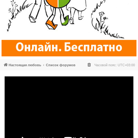
Настоящая любовь
Список форумов
Часовой пояс:
UTC+03:00