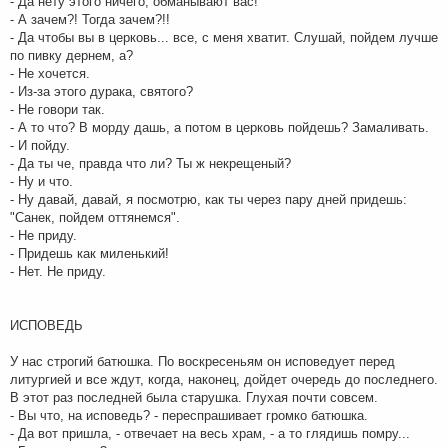
- Да нету этого ничего, обманывают вас!
- А зачем?! Тогда зачем?!!
- Да чтобы вы в церковь... все, с меня хватит. Слушай, пойдем лучше
по пивку дернем, а?
- Не хочется.
- Из-за этого дурака, святого?
- Не говори так.
- А то что? В морду дашь, а потом в церковь пойдешь? Замаливать.
- И пойду.
- Да ты че, правда что ли? Ты ж некрещеный?
- Ну и что.
- Ну давай, давай, я посмотрю, как ты через пару дней придешь:
"Санек, пойдем оттянемся".
- Не приду.
- Придешь как миленький!
- Нет. Не приду.
ИСПОВЕДЬ
У нас строгий батюшка. По воскресеньям он исповедует перед
литургией и все ждут, когда, наконец, дойдет очередь до последнего.
В этот раз последней была старушка. Глухая почти совсем.
- Вы что, на исповедь? - переспрашивает громко батюшка.
- Да вот пришла, - отвечает на весь храм, - а то глядишь помру...