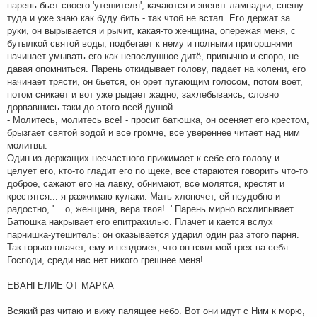
парень бьет своего 'утешителя', качаются и звенят лампадки, спешу
туда и уже знаю как буду бить - так чтоб не встал. Его держат за
руки, он вырывается и рычит, какая-то женщина, опережая меня, с
бутылкой святой воды, подбегает к нему и полными пригоршнями
начинает умывать его как непослушное дитё, привычно и споро, не
давая опомниться. Парень откидывает голову, падает на колени, его
начинает трясти, он бьется, он орет пугающим голосом, потом воет,
потом сникает и вот уже рыдает жадно, захлебываясь, словно
дорвавшись-таки до этого всей душой.
- Молитесь, молитесь все! - просит батюшка, он осеняет его крестом,
брызгает святой водой и все громче, все увереннее читает над ним
молитвы.
Один из держащих несчастного прижимает к себе его голову и
целует его, кто-то гладит его по щеке, все стараются говорить что-то
доброе, сажают его на лавку, обнимают, все молятся, крестят и
крестятся... я разжимаю кулаки. Мать хлопочет, ей неудобно и
радостно, '... о, женщина, вера твоя!..' Парень мирно всхлипывает.
Батюшка накрывает его епитрахилью. Плачет и кается вслух
парнишка-утешитель: он оказывается ударил один раз этого парня.
Так горько плачет, ему и невдомек, что он взял мой грех на себя.
Господи, среди нас нет никого грешнее меня!
ЕВАНГЕЛИЕ ОТ МАРКА
Всякий раз читаю и вижу палящее небо. Вот они идут с Ним к морю,