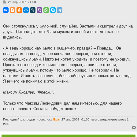
С
26 апр 2007, 21:08
о
о
б
щ
е
н
Они столкнулись у булочной, случайно. Застыли и смотрели друг на
и
друга. Пятнадцать лет были мужем и женой и пять лет как не
е
виделись.
- А ведь хорошо нам было в общем-то, правда? – Правда… Он
опаздывал на поезд, у нее кончался перерыв, они стояли,
сомкнувшись лбами. Никто не хотел уходить, и поэтому не уходил.
Проехал его поезд и кончился ее перерыв, а они все стояли,
уткнувшись лбами, потому что было хорошо. Не говорили. Не
плакали. И опять разошлись, боясь обернуться и посмотреть вслед.
Я ничего не понимаю в этой жизни.
Максим Яковлев, "Фрески".
Только что Максим Леонидович дал нам интервью, для нашего
нового проекта. Ссылочка будет позже.
Последний раз редактировалось
Брат
27 апр 2007, 01:06, всего редактировалось 1
раз.