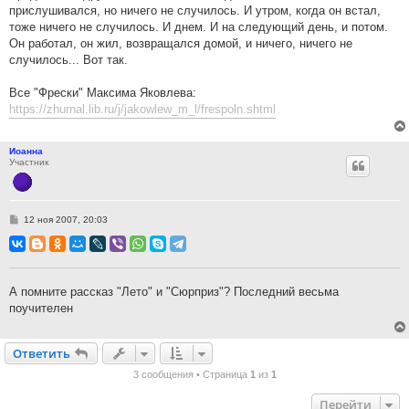
прислушивался, но ничего не случилось. И утром, когда он встал,
тоже ничего не случилось. И днем. И на следующий день, и потом.
Он работал, он жил, возвращался домой, и ничего, ничего не
случилось... Вот так.
Все "Фрески" Максима Яковлева:
https://zhurnal.lib.ru/j/jakowlew_m_l/frespoln.shtml
Иоанна
Участник
С
12 ноя 2007, 20:03
о
о
б
щ
е
н
А помните рассказ "Лето" и "Сюрприз"? Последний весьма
и
поучителен
е
Ответить
О
т
в
е
т
и
т
ь
3 сообщения • Страница
1
из
1
Перейти