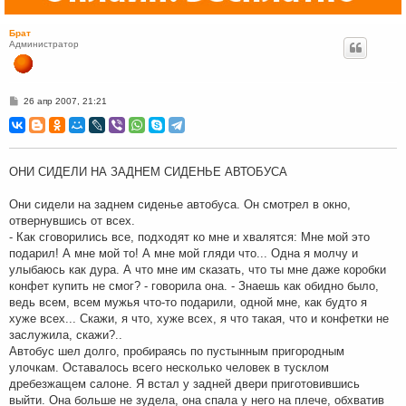
Брат
Администратор
С
26 апр 2007, 21:21
о
о
б
щ
е
н
ОНИ СИДЕЛИ НА ЗАДНЕМ СИДЕНЬЕ АВТОБУСА
и
е
Они сидели на заднем сиденье автобуса. Он смотрел в окно,
отвернувшись от всех.
- Как сговорились все, подходят ко мне и хвалятся: Мне мой это
подарил! А мне мой то! А мне мой гляди что... Одна я молчу и
улыбаюсь как дура. А что мне им сказать, что ты мне даже коробки
конфет купить не смог? - говорила она. - Знаешь как обидно было,
ведь всем, всем мужья что-то подарили, одной мне, как будто я
хуже всех... Скажи, я что, хуже всех, я что такая, что и конфетки не
заслужила, скажи?..
Автобус шел долго, пробираясь по пустынным пригородным
улочкам. Оставалось всего несколько человек в тусклом
дребезжащем салоне. Я встал у задней двери приготовившись
выйти. Она больше не зудела, она спала у него на плече, обхватив