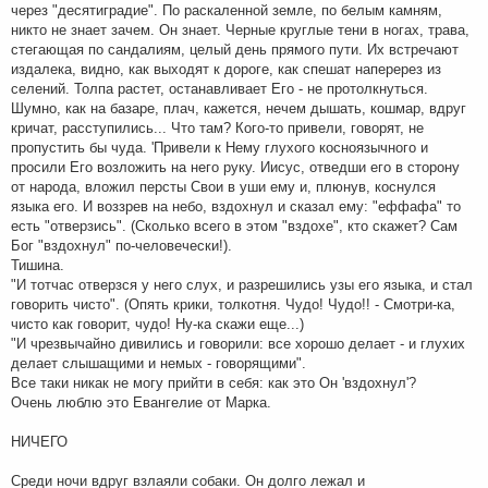
через "десятиградие". По раскаленной земле, по белым камням,
никто не знает зачем. Он знает. Черные круглые тени в ногах, трава,
стегающая по сандалиям, целый день прямого пути. Их встречают
издалека, видно, как выходят к дороге, как спешат наперерез из
селений. Толпа растет, останавливает Его - не протолкнуться.
Шумно, как на базаре, плач, кажется, нечем дышать, кошмар, вдруг
кричат, расступились... Что там? Кого-то привели, говорят, не
пропустить бы чуда. 'Привели к Нему глухого косноязычного и
просили Его возложить на него руку. Иисус, отведши его в сторону
от народа, вложил персты Свои в уши ему и, плюнув, коснулся
языка его. И воззрев на небо, вздохнул и сказал ему: "еффафа" то
есть "отверзись". (Сколько всего в этом "вздохе", кто скажет? Сам
Бог "вздохнул" по-человечески!).
Тишина.
"И тотчас отверзся у него слух, и разрешились узы его языка, и стал
говорить чисто". (Опять крики, толкотня. Чудо! Чудо!! - Смотри-ка,
чисто как говорит, чудо! Ну-ка скажи еще...)
"И чрезвычайно дивились и говорили: все хорошо делает - и глухих
делает слышащими и немых - говорящими".
Все таки никак не могу прийти в себя: как это Он 'вздохнул'?
Очень люблю это Евангелие от Марка.
НИЧЕГО
Среди ночи вдруг взлаяли собаки. Он долго лежал и