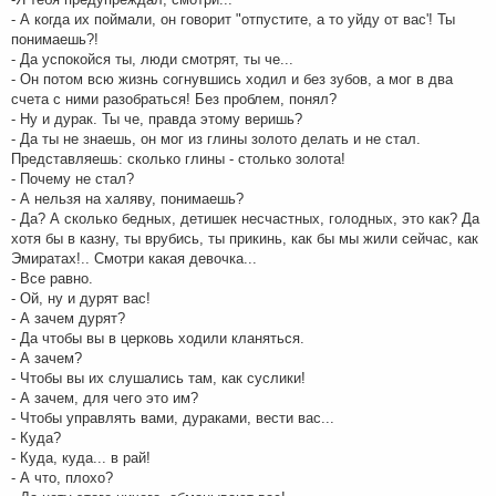
- А когда их поймали, он говорит "отпустите, а то уйду от вас'! Ты
понимаешь?!
- Да успокойся ты, люди смотрят, ты че...
- Он потом всю жизнь согнувшись ходил и без зубов, а мог в два
счета с ними разобраться! Без проблем, понял?
- Ну и дурак. Ты че, правда этому веришь?
- Да ты не знаешь, он мог из глины золото делать и не стал.
Представляешь: сколько глины - столько золота!
- Почему не стал?
- А нельзя на халяву, понимаешь?
- Да? А сколько бедных, детишек несчастных, голодных, это как? Да
хотя бы в казну, ты врубись, ты прикинь, как бы мы жили сейчас, как
Эмиратах!.. Смотри какая девочка...
- Все равно.
- Ой, ну и дурят вас!
- А зачем дурят?
- Да чтобы вы в церковь ходили кланяться.
- А зачем?
- Чтобы вы их слушались там, как суслики!
- А зачем, для чего это им?
- Чтобы управлять вами, дураками, вести вас...
- Куда?
- Куда, куда... в рай!
- А что, плохо?