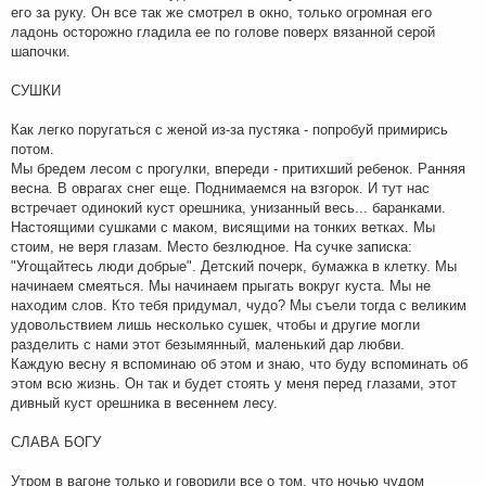
его за руку. Он все так же смотрел в окно, только огромная его
ладонь осторожно гладила ее по голове поверх вязанной серой
шапочки.
СУШКИ
Как легко поругаться с женой из-за пустяка - попробуй примирись
потом.
Мы бредем лесом с прогулки, впереди - притихший ребенок. Ранняя
весна. В оврагах снег еще. Поднимаемся на взгорок. И тут нас
встречает одинокий куст орешника, унизанный весь... баранками.
Настоящими сушками с маком, висящими на тонких ветках. Мы
стоим, не веря глазам. Место безлюдное. На сучке записка:
"Угощайтесь люди добрые". Детский почерк, бумажка в клетку. Мы
начинаем смеяться. Мы начинаем прыгать вокруг куста. Мы не
находим слов. Кто тебя придумал, чудо? Мы съели тогда с великим
удовольствием лишь несколько сушек, чтобы и другие могли
разделить с нами этот безымянный, маленький дар любви.
Каждую весну я вспоминаю об этом и знаю, что буду вспоминать об
этом всю жизнь. Он так и будет стоять у меня перед глазами, этот
дивный куст орешника в весеннем лесу.
СЛАВА БОГУ
Утром в вагоне только и говорили все о том, что ночью чудом