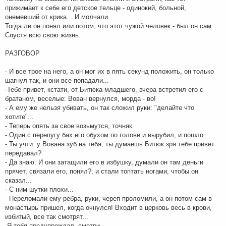
прижимает к себе его детское тельце - одинокий, больной,
онемевший от крика... И молчали.
Тогда ли он понял или потом, что этот чужой человек - был он сам...
Спустя всю свою жизнь.
РАЗГОВОР
- И все трое на него, а он мог их в пять секунд положить, он только
шагнул так, и они все попадали...
-Тебе привет, кстати, от Битюка-младшего, вчера встретил его с
братаном, веселые: Вован вернулся, морда - во!
- А ему же нельзя убивать, он так сложил руки: "делайте что
хотите"...
- Теперь опять за свое возьмутся, точняк.
- Один с перепугу бах его обухом по голове и вырубил, и пошло.
- Ты учти: у Вована зуб на тебя, ты думаешь Битюк зря тебе привет
передавал?
- Да знаю. И они затащили его в избушку, думали он там деньги
прячет, связали его, понял?, и стали топтать ногами, чтобы он
сказал...
- С ним шутки плохи...
- Переломали ему ребра, руки, череп проломили, а он потом сам в
монастырь пришел, когда очнулся! Входит в церковь весь в крови,
избитый, все так смотрят...
-Я тебя предупреждал, смотри...