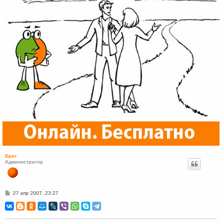
Брат
Администратор
С
27 апр 2007, 23:27
о
о
б
щ