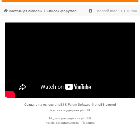
Настоящая любовь
Список форумов
Часовой пояс:
UTC+03:00
Создано на основе
phpBB
® Forum Software © phpBB Limited
Русская поддержка phpBB
Моды и расширения phpBB
Конфиденциальность
|
Правила