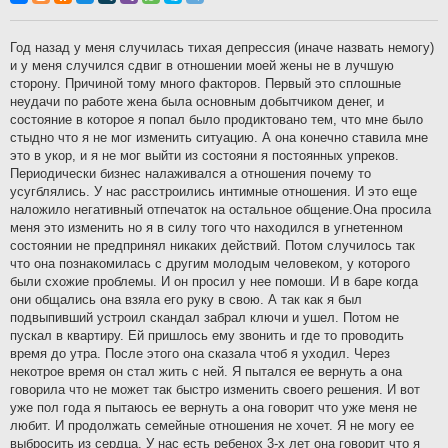
б
щ
е
н
Год назад у меня случилась тихая депрессия (иначе назвать немогу)
и
и у меня случился сдвиг в отношении моей жены не в лучшую
е
сторону. Причиной тому много факторов. Первый это сплошные
неудачи по работе жена была основным добытчиком денег, и
состояние в которое я попал было продиктовано тем, что мне было
стыдно что я не мог изменить ситуацию. А она конечно ставила мне
это в укор, и я не мог выйти из состояни я постоянных упреков.
Периодически бизнес налаживался а отношения почему то
усугблялись. У нас расстроились интимные отношения. И это еще
наложило негативный отпечаток на остальное общение.Она просила
меня это изменить но я в силу того что находился в угнетенном
состоянии не предпринял никаких действий. Потом случилось так
что она познакомилась с другим молодым человеком, у которого
были схожие проблемы. И он просил у нее помоши. И в баре когда
они общались она взяла его руку в свою. А так как я был
подвыпивший устроил скандал забрал ключи и ушел. Потом не
пускал в квартиру. Ей пришлось ему звонить и где то проводить
время до утра. После этого она сказала чтоб я уходил. Через
некотрое время он стал жить с ней. Я пытался ее вернуть а она
говорила что не может так быстро изменить своего решения. И вот
уже пол года я пытаюсь ее вернуть а она говорит что уже меня не
любит. И продолжать семейные отношения не хочет. Я не могу ее
выбросить из сердца. У нас есть ребенох 3-х лет она говорит что я