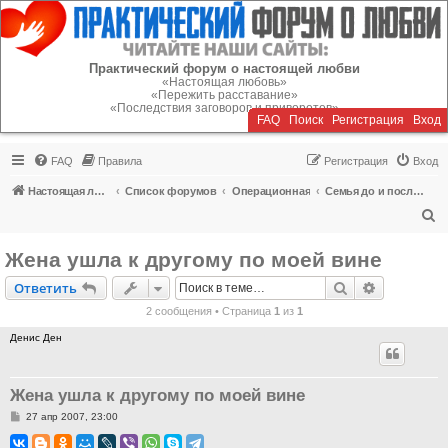
Регистрация
Практический форум о настоящей любви
«Настоящая любовь»
«Пережить расставание»
«Последствия заговоров и приворотов»
FAQ
Поиск
Р
е
г
и
с
т
р
а
ц
и
я
Вход
FAQ
Правила
Р
е
г
и
с
т
р
а
ц
и
я
Вход
Настоящая любовь
Список форумов
Операционная
Семья до и после кризиса
П
о
Жена ушла к другому по моей вине
и
Ответить
Поиск
Расширен
О
т
в
е
т
и
т
ь
с
2 сообщения • Страница
1
из
1
к
Денис Ден
Жена ушла к другому по моей вине
С
27 апр 2007, 23:00
о
о