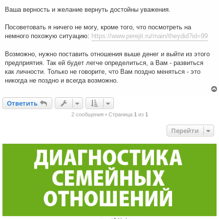
е
н
Ваша верность и желание вернуть достойны уважения.
и
е
Посоветовать я ничего не могу, кроме того, что посмотреть на
немного похожую ситуацию:
https://www.perejit.ru/main/theydid?id=99
Возможно, нужно поставить отношения выше денег и выйти из этого
предприятия. Так ей будет легче определиться, а Вам - развиться
как личности. Только не говорите, что Вам поздно меняться - это
никогда не поздно и всегда возможно.
Ответить
О
т
в
е
т
и
т
ь
2 сообщения • Страница
1
из
1
Перейти