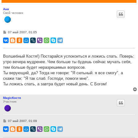
Аня
Свой человек
С
07 май 2007, 01:05
о
о
б
щ
е
н
Волшебный Костя!) Постарайся успокоиться и ложись спать. Поверь:
и
утро вечера мудренее. Чем больше ты будешь сейчас мучать себя,
е
тем больше будет неразрешимых вопросов.
Ты верующий, да? Тогда не говори: "Я сильный. я все смогу". а
скажи так: "Я так слаб. Господи, помоги мне".
Ты ложись спать, а завтра будет новый день. С Богом!
MagicКостя
Участник
С
07 май 2007, 01:09
о
о
б
щ