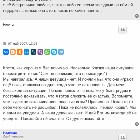
я её безгранично люблю, я готов небо со всеми звездами на нём ей
подарить...только она этого никак не хочет понять..
Никита
С
07 май 2007, 13:08
о
о
б
щ
е
н
Костя, как хорошо я Вас понимаю. Насколько близки наши ситуации.
и
(посмотрите топик "Сам не понимаю, что происходит")
е
Мы наигрались. А наши девушки - нет. И поняли мы, что они играют
ещё пока, слишком поздно, когда уже не остановишь. Для меня -
безвыходная ситуация. Но мне повезло - я пока могу быть рядом и
постоянно доказывать, что я готов служить её счастью. Вспомните,
чем в дестве заканчивались опасные игры? Правильно. Пока кто-то
себе чего-нить не расшибал. Пока не появлялась "первая кровь". Мы
с вами ее увидели. А наши девушки - нет. И дай Бог им никогда её не
увидеть. Пожелайте ей счастья. От души пожелайте.
Надежда_
Свой человек