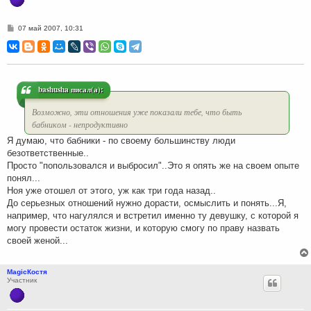
С
07 май 2007, 10:31
о
о
б
щ
е
н
и
bashusha писал(а):
е
Возможно, эти отношения уже показали тебе, что быть
бабником - непродуктивно
Я думаю, что бабники - по своему большинству люди
безответственные..
Просто "попользовался и выбросил"..Это я опять же на своем опыте
понял...
Ноя уже отошел от этого, уж как три года назад..
До серьезных отношений нужно дорасти, осмыслить и понять...Я,
например, что нагулялся и встретил именно ту девушку, с которой я
могу провести остаток жизни, и которую смогу по праву назвать
своей женой...
MagicКостя
Участник