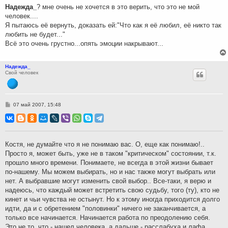
н
Надежда_
? мне очень не хочется в это верить, что это не мой
и
человек....
е
Я пытаюсь её вернуть, доказать ей:"Что как я её любил, её никто так
любить не будет..."
Всё это очень грустно...опять эмоции накрывают...
Надежда_
Свой человек
С
07 май 2007, 15:48
о
о
б
щ
е
н
Костя, не думайте что я не понимаю вас. О, еще как понимаю!..
и
Просто я, может быть, уже не в таком "критическом" состоянии, т.к.
е
прошло много времени. Понимаете, не всегда в этой жизни бывает
по-нашему. Мы можем выбирать, но и нас также могут выбрать или
нет. А выбравшие могут изменить свой выбор.. Все-таки, я верю и
надеюсь, что каждый может встретить свою судьбу, того (ту), кто не
кинет и чьи чувства не остынут. Но к этому иногда приходится долго
идти, да и с обретением "половинки" ничего не заканчивается, а
только все начинается. Начинается работа по преодолению себя.
Это не то, что - нашел человека, а дальше - расслабуха и лафа.