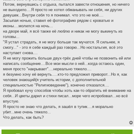
Потом, вернувшись с отдыха, пытался завести отношения, но ничего
не выходило....Я просто не хотел обманывать ни себя, ни других
девушек...Внутри себя то я понимал. что это не моё....
Засыпая ночью, ставил её фотографию рядом с кроватью и
иконы....молился на ночь...
на дворе май, я всё также её люблю и никак не могу выкинуть из
головы...
"Я устал страдать, я не могу больше так мучатся. Я сильнее, я
смогу..." - это я себе каждый раз говорю...Но ностальгия, всё это
наступает снова....
Я не могу прожить больше двух-трёх дней чтобы не позвонить ей или
написать сообщение....Все мои мысли о ней...когда остаюсь один,
меня просто "накрывает"....нереально тяжело....
я безумно хочу её вернуть.....кто-то предложил приворот...Но я, как
человек знающий(я учитель истории, с дополнительной
специальностью "Религиоведение"), конечно отказался....
Я пробовал кучу способов чтобы хоть как-то обратить её внимание на
себя...И цветы дарил и стихи писал...море чего испробовал...но всё
впустую.
Я просто не знаю что делать, я зашёл в тупик....я морально
убит...мне очень тяжело...
Что делать, как быть?