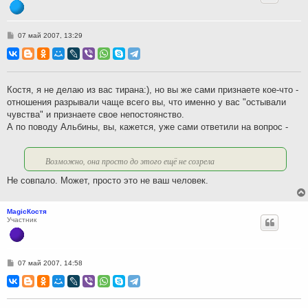
С
07 май 2007, 13:29
о
о
б
щ
е
н
Костя, я не делаю из вас тирана:), но вы же сами признаете кое-что -
и
отношения разрывали чаще всего вы, что именно у вас "остывали
е
чувства" и признаете свое непостоянство.
А по поводу Альбины, вы, кажется, уже сами ответили на вопрос -
Возможно, она просто до этого ещё не созрела
Не совпало. Может, просто это не ваш человек.
MagicКостя
Участник
С
07 май 2007, 14:58
о
о
б
щ
е