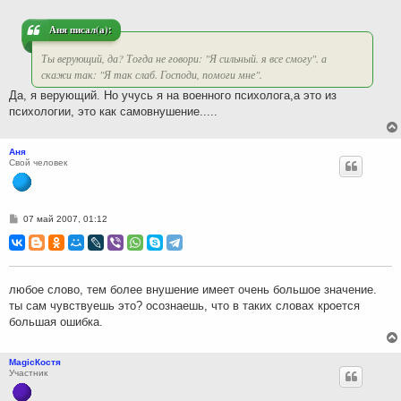
е
н
и
Аня писал(а):
е
Ты верующий, да? Тогда не говори: "Я сильный. я все смогу". а
скажи так: "Я так слаб. Господи, помоги мне".
Да, я верующий. Но учусь я на военного психолога,а это из
психологии, это как самовнушение.....
Аня
Свой человек
С
07 май 2007, 01:12
о
о
б
щ
е
н
любое слово, тем более внушение имеет очень большое значение.
и
ты сам чувствуешь это? осознаешь, что в таких словах кроется
е
большая ошибка.
MagicКостя
Участник