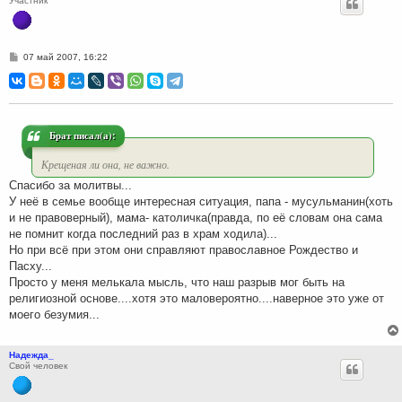
Участник
С
07 май 2007, 16:22
о
о
б
щ
е
н
и
Брат писал(а):
е
Крещеная ли она, не важно.
Спасибо за молитвы...
У неё в семье вообще интересная ситуация, папа - мусульманин(хоть
и не правоверный), мама- католичка(правда, по её словам она сама
не помнит когда последний раз в храм ходила)...
Но при всё при этом они справляют православное Рождество и
Пасху...
Просто у меня мелькала мысль, что наш разрыв мог быть на
религиозной основе....хотя это маловероятно....наверное это уже от
моего безумия...
Надежда_
Свой человек