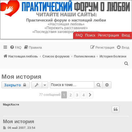
Регистрация
Практический форум о настоящей любви
«Настоящая любовь»
«Пережить расставание»
«Последствия заговоров и приворотов»
FAQ
Поиск
Р
е
г
и
с
т
р
а
ц
и
я
Вход
FAQ
Правила
Р
е
г
и
с
т
р
а
ц
и
я
Вход
Настоящая любовь
Список форумов
Поликлиника
История болезни
П
о
Моя история
и
Закрыто
Поиск
Расширенн
Закрыто
с
к
1
2
3
4
След.
77 сообщений
MagicКостя
Моя история
С
06 май 2007, 23:54
о