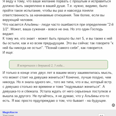
Я веду к тому, что ваше желание порвать с прошлым и исправиться
должно быть закреплено в вашей душе. Т.е. нужно, видимо, было
пройти такое испытание, чтобы вы раз и навсегда поняли
ответственность за начинаемые отношения. Тем более, если вы
верующий человек.
Что касается Альбины - люди часто ошибаются при определении "2-й
1/2". Может, ваша суженая - вовсе не она. Но это один Господь
ведает.
К тому же, кто знает - может быть прошло бы лет 5, и вы также к ней
бы остыли, как и ко всем предыдущим. Это вы сейчас так говорите "к
ней бы никогда не остыл". "Познай самого себя", как говорится.
И еще:
Я встречался с девушкой 2, 5 года...
И только в конце этих двух лет в вашем мозгу зашевелилась мысль,
что может стоит на девушке жениться? Конечно, лучше поздно, чем
никогда. Но я знала одного мч., того же типа, что и вы, который встр.
с девушко столько же времени и тоже "подумывал жениться". А
девушка-то и сбежала. Устала ждать от него серьезных поступков и
вышла за другого. Не пугайтесь, я не думаю, что у Альбины кто-то
есть. Я вас просто прдупреждаю о том, что бывает - на будущее.
MagicКостя
Участник