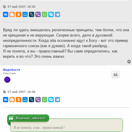
С
07 май 2007, 16:30
о
о
б
щ
е
н
Вряд ли здесь вмешались религиозные принципы, тем более, что она
и
не крещеная и не верующая. Скорее всего, дело в духовной
е
неопределенности. Когда оба осознанно идут к Богу - вот это пример
гармоничного союза (как я думаю). А когда такой разброд...
Я не поняла, а вы - православный? Вы сами определились, как
верить и во что? Это очень важно.
MagicКостя
Участник
С
07 май 2007, 16:39
о
о
б
щ
е
н
и
Надежда_ писал(а):
е
Я не поняла, а вы - православный?