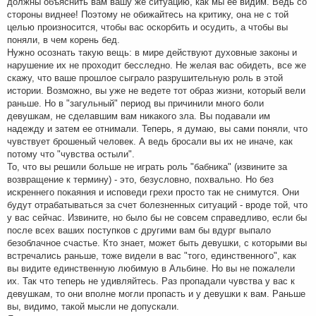
должны объяснить вам вашу же ситуацию, как мы ее видим. Ведь со
е
стороны виднее! Поэтому не обижайтесь на критику, она не с той
целью произносится, чтобы вас оскорбить и осудить, а чтобы вы
поняли, в чем корень бед.
Нужно осознать такую вещь: в мире действуют духовные законы и
нарушение их не проходит бесследно. Не желая вас обидеть, все же
скажу, что ваше прошлое сыграло разрушительную роль в этой
истории. Возможно, вы уже не ведете тот образ жизни, который вели
раньше. Но в "загульный" период вы причинили много боли
девушкам, не сделавшим вам никакого зла. Вы подавали им
надежду и затем ее отнимали. Теперь, я думаю, вы сами поняли, что
чувствует брошеный человек. А ведь бросали вы их не иначе, как
потому что "чувства остыли".
То, что вы решили больше не играть роль "бабника" (извините за
возвращение к термину) - это, безусловно, похвально. Но без
искреннего покаяния и исповеди грехи просто так не снимутся. Они
будут отрабатываться за счет болезненных ситуаций - вроде той, что
у вас сейчас. Извините, но было бы не совсем справедливо, если бы
после всех ваших поступков с другими вам бы вдург выпало
безоблачное счастье. Кто знает, может быть девушки, с которыми вы
встречались раньше, тоже видели в вас "того, единственного", как
вы видите единственную любимую в Альбине. Но вы не пожалели
их. Так что теперь не удивляйтесь. Раз пропадали чувства у вас к
девушкам, то они вполне могли пропасть и у девушки к вам. Раньше
вы, видимо, такой мысли не допускали.