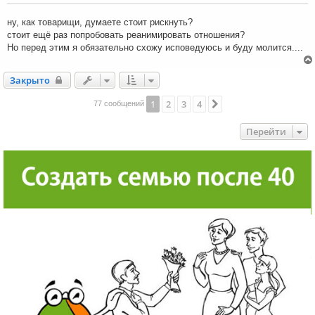
е
н
ну, как товарищи, думаете стоит рискнуть?
и
стоит ещё раз попробовать реанимировать отношения?
е
Но перед этим я обязательно схожу исповедуюсь и буду молится....
Закрыто
Закрыто
1
2
3
4
След.
77 сообщений
Перейти