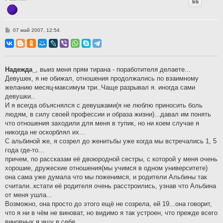
С
07 май 2007, 12:54
о
о
б
щ
е
н
Надежда_
, выиз меня прям тирана - поработителя делаете...
и
Девушек, я не обижал, отношения продолжались по взаимному
е
желанию месяц-максимум три..Чаще разрывал я. иногда сами
девушки..
И я всегда объяснялся с девушками(я не люблю приносить боль
людям, в силу своей профессии и образа жизни)...давал им понять
что отношения заходили для меня в тупик, но ни коем случае я
никогда не оскорблял их...
С альбиной же, я созрел до женитьбы уже когда мы встречались 1, 5
года где-то...
причем, по рассказам её двоюродной сестры, с которой у меня очень
хорошие, дружеские отношения(мы учимся в одном университете)
она сама уже думала что мы поженимся, и родители Альбины так
считали..кстати её родителя очень расстроились, узнав что Альбина
от меня ушла...
Возможно, она просто до этого ещё не созрела, ей 19...она говорит,
что я ни в чём не виноват, но видимо я так устроен, что прежде всего
виновных я ищу в себе...