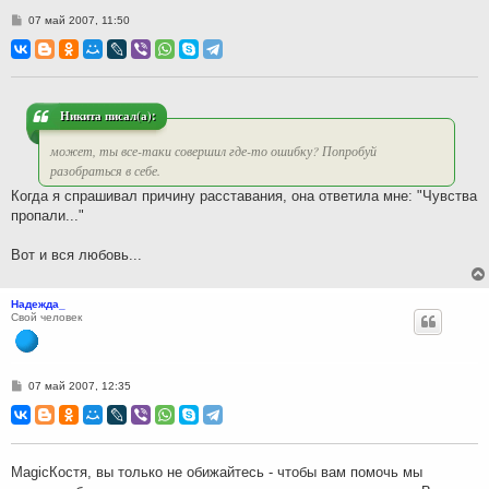
С
07 май 2007, 11:50
о
о
б
щ
е
н
и
Никита писал(а):
е
может, ты все-таки совершил где-то ошибку? Попробуй
разобраться в себе.
Когда я спрашивал причину расставания, она ответила мне: "Чувства
пропали..."
Вот и вся любовь...
Надежда_
Свой человек
С
07 май 2007, 12:35
о
о
б
щ
е
н
MagicКостя, вы только не обижайтесь - чтобы вам помочь мы
и