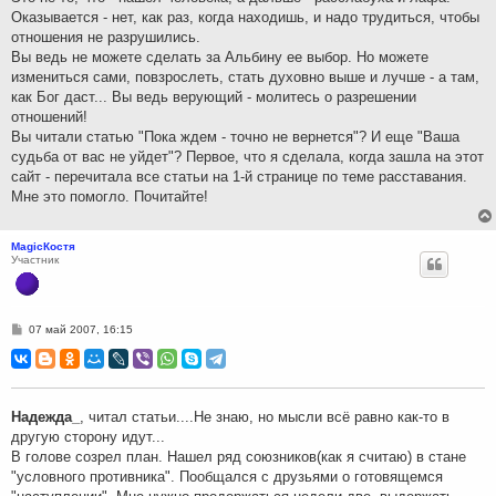
Оказывается - нет, как раз, когда находишь, и надо трудиться, чтобы
отношения не разрушились.
Вы ведь не можете сделать за Альбину ее выбор. Но можете
измениться сами, повзрослеть, стать духовно выше и лучше - а там,
как Бог даст... Вы ведь верующий - молитесь о разрешении
отношений!
Вы читали статью "Пока ждем - точно не вернется"? И еще "Ваша
судьба от вас не уйдет"? Первое, что я сделала, когда зашла на этот
сайт - перечитала все статьи на 1-й странице по теме расставания.
Мне это помогло. Почитайте!
MagicКостя
Участник
С
07 май 2007, 16:15
о
о
б
щ
е
н
Надежда_
, читал статьи....Не знаю, но мысли всё равно как-то в
и
другую сторону идут...
е
В голове созрел план. Нашел ряд союзников(как я считаю) в стане
"условного противника". Пообщался с друзьями о готовящемся