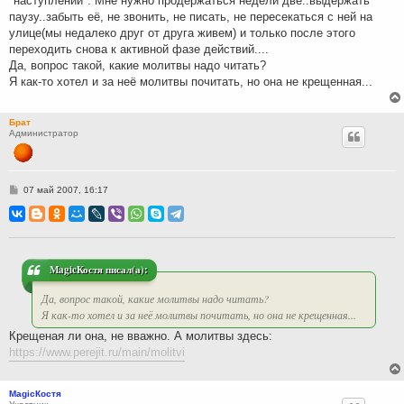
"наступлении". Мне нужно продержаться недели две..выдержать
паузу..забыть её, не звонить, не писать, не пересекаться с ней на
улице(мы недалеко друг от друга живем) и только после этого
переходить снова к активной фазе действий....
Да, вопрос такой, какие молитвы надо читать?
Я как-то хотел и за неё молитвы почитать, но она не крещенная...
Брат
Администратор
С
07 май 2007, 16:17
о
о
б
щ
е
н
и
MagicКостя писал(а):
е
Да, вопрос такой, какие молитвы надо читать?
Я как-то хотел и за неё молитвы почитать, но она не крещенная...
Крещеная ли она, не вважно. А молитвы здесь:
https://www.perejit.ru/main/molitvi
MagicКостя