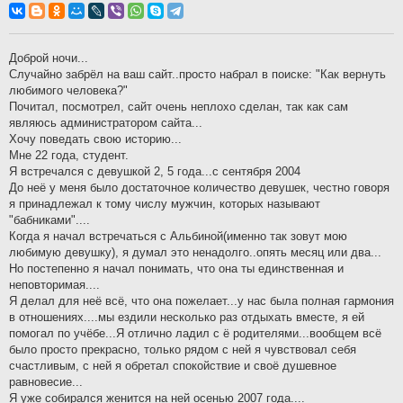
о
б
щ
е
н
Доброй ночи...
и
Случайно забрёл на ваш сайт..просто набрал в поиске: "Как вернуть
е
любимого человека?"
Почитал, посмотрел, сайт очень неплохо сделан, так как сам
являюсь администратором сайта...
Хочу поведать свою историю...
Мне 22 года, студент.
Я встречался с девушкой 2, 5 года...с сентября 2004
До неё у меня было достаточное количество девушек, честно говоря
я принадлежал к тому числу мужчин, которых называют
"бабниками"....
Когда я начал встречаться с Альбиной(именно так зовут мою
любимую девушку), я думал это ненадолго..опять месяц или два...
Но постепенно я начал понимать, что она ты единственная и
неповторимая....
Я делал для неё всё, что она пожелает...у нас была полная гармония
в отношениях....мы ездили несколько раз отдыхать вместе, я ей
помогал по учёбе...Я отлично ладил с ё родителями...вообщем всё
было просто прекрасно, только рядом с ней я чувствовал себя
счастливым, с ней я обретал спокойствие и своё душевное
равновесие...
Я уже собирался женится на ней осенью 2007 года....