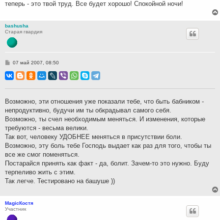
теперь - это твой труд. Все будет хорошо! Спокойной ночи!
bashusha
Старая гвардия
С
07 май 2007, 08:50
о
о
б
щ
е
н
Возможно, эти отношения уже показали тебе, что быть бабником -
и
непродуктивно, будучи им ты обкрадывал самого себя.
е
Возможно, ты счел необходимым меняться. И изменения, которые
требуются - весьма велики.
Так вот, человеку УДОБНЕЕ меняться в присутствии боли.
Возможно, эту боль тебе Господь выдает как раз для того, чтобы ты
все же смог поменяться.
Постарайся принять как факт - да, болит. Зачем-то это нужно. Буду
терпеливо жить с этим.
Так легче. Тестировано на башуше ))
MagicКостя
Участник