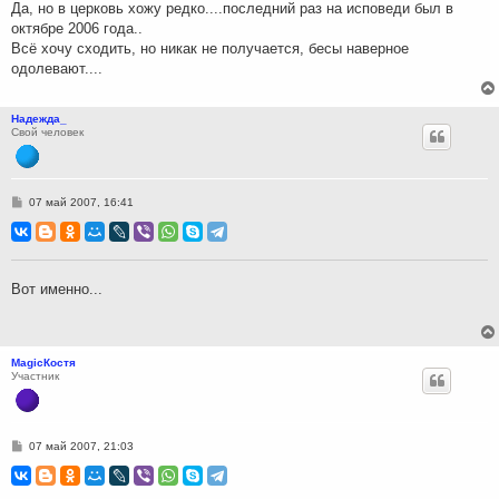
Да, но в церковь хожу редко....последний раз на исповеди был в
октябре 2006 года..
Всё хочу сходить, но никак не получается, бесы наверное
одолевают....
Надежда_
Свой человек
С
07 май 2007, 16:41
о
о
б
щ
е
н
Вот именно...
и
е
MagicКостя
Участник
С
07 май 2007, 21:03
о
о
б
щ