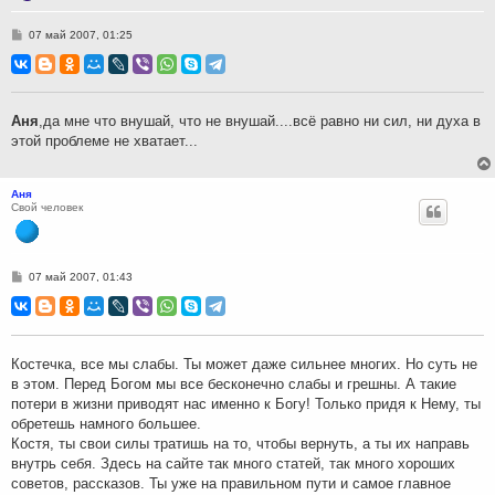
С
07 май 2007, 01:25
о
о
б
щ
е
н
Аня
,да мне что внушай, что не внушай....всё равно ни сил, ни духа в
и
этой проблеме не хватает...
е
Аня
Свой человек
С
07 май 2007, 01:43
о
о
б
щ
е
н
Костечка, все мы слабы. Ты может даже сильнее многих. Но суть не
и
в этом. Перед Богом мы все бесконечно слабы и грешны. А такие
е
потери в жизни приводят нас именно к Богу! Только придя к Нему, ты
обретешь намного большее.
Костя, ты свои силы тратишь на то, чтобы вернуть, а ты их направь
внутрь себя. Здесь на сайте так много статей, так много хороших
советов, рассказов. Ты уже на правильном пути и самое главное