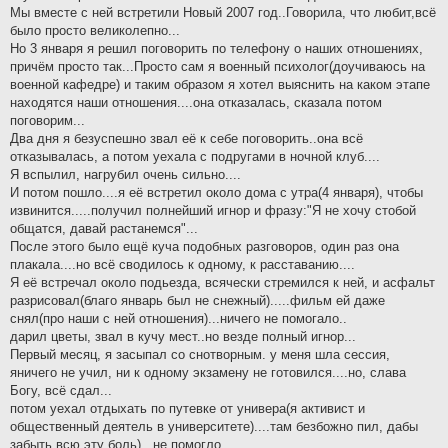
Мы вместе с ней встретили Новый 2007 год..Говорила, что любит,всё
было просто великолепно...
Но 3 января я решил поговорить по телефону о наших отношениях,
причём просто так...Просто сам я военный психолог(доучиваюсь на
военной кафедре) и таким образом я хотел выяснить на каком этапе
находятся наши отношения....она отказалась, сказала потом
поговорим...
Два дня я безуспешно звал её к себе поговорить..она всё
отказывалась, а потом уехала с подругами в ночной клуб....
Я вспылил, нагрубил очень сильно....
И потом пошло....я её встретил около дома с утра(4 января), чтобы
извинится.....получил полнейший игнор и фразу:"Я не хочу стобой
общатся, давай растанемся"...
После этого было ещё куча подобных разговоров, один раз она
плакала....но всё сводилось к одному, к расставанию....
Я её встречал около подьезда, всячески стремился к ней, и асфальт
разрисовал(благо январь был не снежный).....фильм ей даже
снял(про наши с ней отношения)...ничего не помогало..
дарил цветы, звал в кучу мест..но везде полный игнор...
Первый месяц, я засыпал со снотворным. у меня шла сессия,
яничего не учил, ни к одному экзамену не готовился....но, слава
Богу, всё сдал...
потом уехал отдыхать по путевке от универа(я активист и
общественный деятель в университете)....там безбожно пил, дабы
забыть всю эту боль)...не помогло...