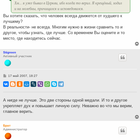
Хм... я уже бывал в Церкви, ибо когда то верил. Я крещёный, ходил
и на молебны, причищался и исповедовался.
Вы хотите сказать, что человек всегда движется от худшего к
лучшему?
В реальности- не всегда. Многим нужно в жизни сравнить то и
другое, чтобы узнать, где лучше. Со временем Вы оцените и то
место, где находитесь сейчас.
Stigreen
Активный участник
С
17 май 2007, 18:27
о
о
б
щ
е
н
А нигде не лучше. Это две стороны одной медали. И то и другое
и
укрепляет дух и повышает личную силу. Неважно во что мы верим,
е
главное верить.
Брат
Администратор