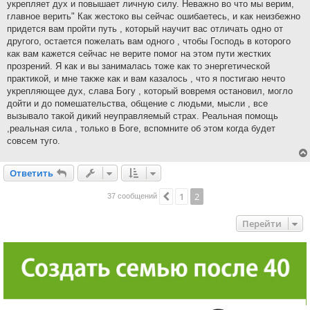
укрепляет дух и повышает личную силу. Неважно во что мы верим,
е
главное верить" Как жестоко вы сейчас ошибаетесь, и как неизбежно
придется вам пройти путь , который научит вас отличать одно от
другого, остается пожелать вам одного , чтобы Господь в которого
как вам кажется сейчас не верите помог на этом пути жестких
прозрений. Я как и вы занималась тоже как то энергетической
практикой, и мне также как и вам казалось , что я постигаю нечто
укрепляющее дух, слава Богу , который вовремя остановил, могло
дойти и до помешательства, общение с людьми, мысли , все
вызывало такой дикий неуправляемый страх. Реальная помощь
,реальная сила , только в Боге, вспомните об этом когда будет
совсем туго.
Ответить
О
т
в
е
т
и
т
ь
1
2
Пред.
37 сообщений
Перейти