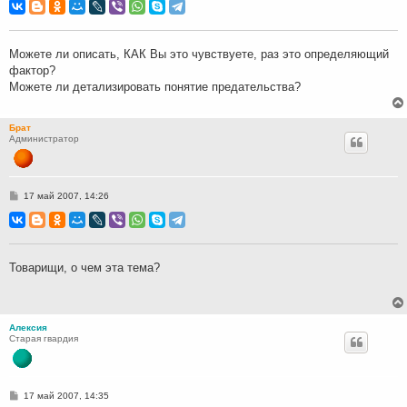
о
б
щ
е
н
Можете ли описать, КАК Вы это чувствуете, раз это определяющий
и
фактор?
е
Можете ли детализировать понятие предательства?
Брат
Администратор
С
17 май 2007, 14:26
о
о
б
щ
е
н
Товарищи, о чем эта тема?
и
е
Алексия
Старая гвардия
С
17 май 2007, 14:35
о