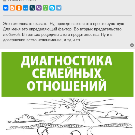
о
о
б
щ
е
н
Это тяжеловато сказать. Ну, прежде всего я это просто чувствую.
и
Для меня это определяющий фактор. Во вторых предательство
е
любимой. В третьих рецидивы этого предательства. Ну и в
довершении всего непонимание, и тд и тп.