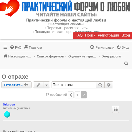
Регистрация
Практический форум о настоящей любви
«Настоящая любовь»
«Пережить расставание»
«Последствия заговоров и приворотов»
FAQ
Поиск
Р
е
г
и
с
т
р
а
ц
и
я
Вход
FAQ
Правила
Р
е
г
и
с
т
р
а
ц
и
я
Вход
Настоящая любовь
Список форумов
Отделение терапии
Хочу расстаться (внебрачные отношения)
П
о
О страхе
и
Ответить
Поиск
Расширен
О
т
в
е
т
и
т
ь
с
к
1
2
Пред.
37 сообщений
Stigreen
Активный участник
С
17 май 2007, 14:21