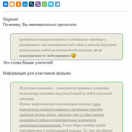
о
б
щ
е
н
Stigreen!
и
По-моему, Вы невнимательно прочитали:
е
предметом сталкинга является собственное поведение и
реагирование, это эксперимент над собой, а потому допускает
использование любой межличностной ситуации,
но не
искусственное ее моделирование
Это слова Ваших учителей!
Информация для участников форума:
Искусство сталкинга – совокупность приемов и установок
позволяющих находить наилучший выход из любой мыслимой
ситуации.
Изучая энергетическую конституцию человека,
маги,
практически заинтересованные в раскрытии способов
смещения точки сборки, открыли, что ее сдвиг может
вызываться любым целенаправленным изменением
стереотипов реагирования.
Точка сборки вообще крайне
чувствительна к эмоциональной реакции. То, что мы обычно