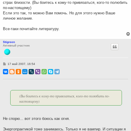
страх близости. (Вы боитесь к кому-то привязаться, кого-то полюбить
по-настоящему)
Если это так, то можно Вам помочь. Но для этого нужно Ваше
личное желание.
Все-таки почитайте литературу.
Stigreen
Активный участник
С
17 май 2007, 16:54
о
о
б
щ
е
н
и
е
(Вы боитесь к кому-то привязаться, кого-то полюбить по-
настоящему)
Не спорю... вот этого боюсь как огня.
Энергопрактикой тоже занимаюсь. Только я не вампир. И ситуации я