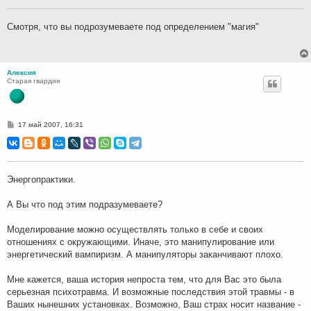
щ
е
н
Смотря, что вы подрозумеваете под определением "магия"
и
е
Алексия
Старая гвардия
С
17 май 2007, 16:31
о
о
б
щ
е
н
Энергопрактики.
и
е
А Вы что под этим подразумеваете?
Моделирование можно осуществлять только в себе и своих
отношениях с окружающими. Иначе, это манипулирование или
энергетический вампиризм. А манипуляторы заканчивают плохо.
Мне кажется, ваша история непроста тем, что для Вас это была
серьезная психотравма. И возможные последствия этой травмы - в
Ваших нынешних установках. Возможно, Ваш страх носит название -