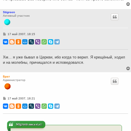
Stigreen
Активный участник
С
17 май 2007, 18:15
о
о
б
щ
е
н
Хм... я уже бывал в Церкви, ибо когда то верил. Я крещёный, ходил
и
и на молебны, причищался и исповедовался.
е
Брат
Администратор
С
17 май 2007, 18:21
о
о
б
щ
е
н
и
Stigreen писал(а):
е