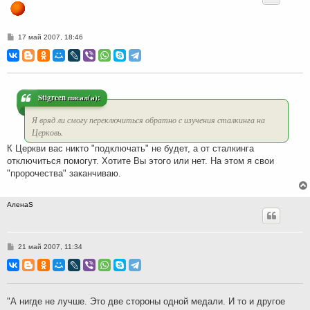
С
17 май 2007, 18:46
о
о
б
щ
е
н
и
Stigreen писал(а):
е
Я вряд ли смогу переключиться обратно с изучения сталкинга на
Церковь.
К Церкви вас никто "подключать" не будет, а от сталкинга
отключиться помогут. Хотите Вы этого или нет. На этом я свои
"пророчества" заканчиваю.
АленаS
С
21 май 2007, 11:34
о
о
б
щ
е
н
"А нигде не лучше. Это две стороны одной медали. И то и другое
и