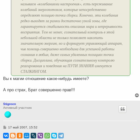
называем «колебаниями настроения», есть переживание
колебаний энергопотоков, которые непосредственно
определяют позицию точки сборки. Конечно, эти колебания
редко выходят за рамки достаточно узкой зоны, где
гарантируется стабильность описания мира и непрерывность
восприятия. Тем не менее, сознательный контроль в этой
небольшой области не только позволяет накопить
значительную энергию, но и формирует управляющий аппарат,
чья помощь совершенно необходима для успешной работы
сознания в любых, даже самых удаленных позициях точки
сборки. Дисциплина, обучающая сознательному контролю
реагирования и поведения на ПУТИ ЗНАНИЯ именуется
СТАЛКИНГОМ.
Вы к магии отношение какое-нибудь имеете?
А про страх, Брат совершенно прав!!!
Stigreen
Активный участник
С
17 май 2007, 15:52
о
о
б