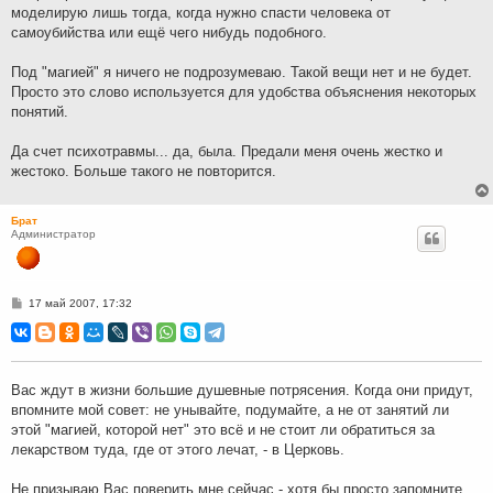
моделирую лишь тогда, когда нужно спасти человека от
самоубийства или ещё чего нибудь подобного.
Под "магией" я ничего не подрозумеваю. Такой вещи нет и не будет.
Просто это слово используется для удобства объяснения некоторых
понятий.
Да счет психотравмы... да, была. Предали меня очень жестко и
жестоко. Больше такого не повторится.
Брат
Администратор
С
17 май 2007, 17:32
о
о
б
щ
е
н
Вас ждут в жизни большие душевные потрясения. Когда они придут,
и
впомните мой совет: не унывайте, подумайте, а не от занятий ли
е
этой "магией, которой нет" это всё и не стоит ли обратиться за
лекарством туда, где от этого лечат, - в Церковь.
Не призываю Вас поверить мне сейчас - хотя бы просто запомните.