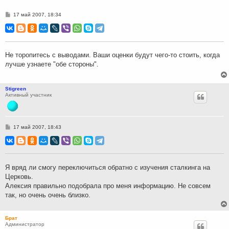
С
17 май 2007, 18:34
о
о
б
щ
е
н
Не торопитесь с выводами. Ваши оценки будут чего-то стоить, когда
и
лучше узнаете "обе стороны".
е
Stigreen
Активный участник
С
17 май 2007, 18:43
о
о
б
щ
е
н
Я вряд ли смогу переключиться обратно с изучения сталкинга на
и
Церковь.
е
Алексия правильно подобрала про меня информацию. Не совсем
так, но очень очень близко.
Брат
Администратор