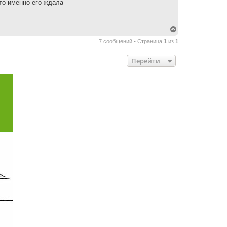
что именно его ждала
л
у
В
е
7 сообщений • Страница
1
из
1
р
н
у
Перейти
т
ь
с
я
к
н
а
ч
а
л
у