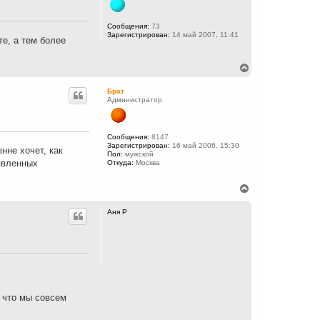
т
ь
с
Сообщения:
73
Зарегистрирован:
14 май 2007, 11:41
я
те, а тем более
к
н
а
В
ч
е
а
р
Брат
л
н
Администратор
у
у
т
ь
с
Сообщения:
8147
Зарегистрирован:
16 май 2006, 15:30
я
нне хочет, как
Пол:
мужской
к
ъявленных
Откуда:
Москва
н
а
ч
В
а
е
л
р
Аня Р
у
н
у
т
ь
с
я
к
н
, что мы совсем
а
ч
а