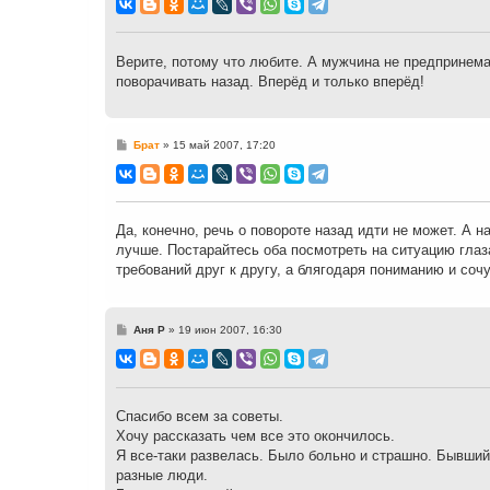
о
б
щ
е
н
Верите, потому что любите. А мужчина не предпринемаю
и
поворачивать назад. Вперёд и только вперёд!
е
С
Брат
»
15 май 2007, 17:20
о
о
б
щ
е
н
Да, конечно, речь о повороте назад идти не может. А на
и
лучше. Постарайтесь оба посмотреть на ситуацию глаз
е
требований друг к другу, а блягодаря пониманию и соч
С
Аня Р
»
19 июн 2007, 16:30
о
о
б
щ
е
н
Спасибо всем за советы.
и
Хочу рассказать чем все это окончилось.
е
Я все-таки развелась. Было больно и страшно. Бывший 
разные люди.