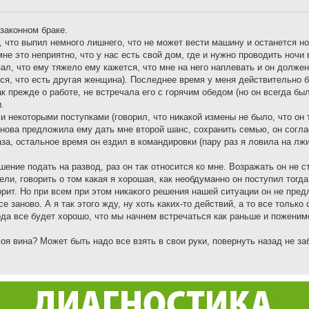
 законном браке.
 что выпил немного лишнего, что не может вести машину и останется но
не это неприятно, что у нас есть свой дом, где и нужно проводить ночи 
ал, что ему тяжело ему кажется, что мне на него наплевать и он долже
лся, что есть другая женщина). Последнее время у меня действительно 
ак прежде о работе, не встречала его с горячим обедом (но он всегда бы
.
 некоторыми поступками (говорил, что никакой измены не было, что он 
снова предложила ему дать мне второй шанс, сохранить семью, он согл
аза, остальное время он ездил в командировки (пару раз я ловила на лжи
ение подать на развод, раз он так относится ко мне. Возражать он не с
ели, говорить о том какая я хорошая, как необдуманно он поступил тогда
орит. Но при всем при этом никакого решения нашей ситуации он не предл
 заново. А я так этого жду, ну хоть каких-то действий, а то все только 
вода все будет хорошо, что мы начнем встречаться как раньше и поженимс
оя вина? Может быть надо все взять в свои руки, повернуть назад не за