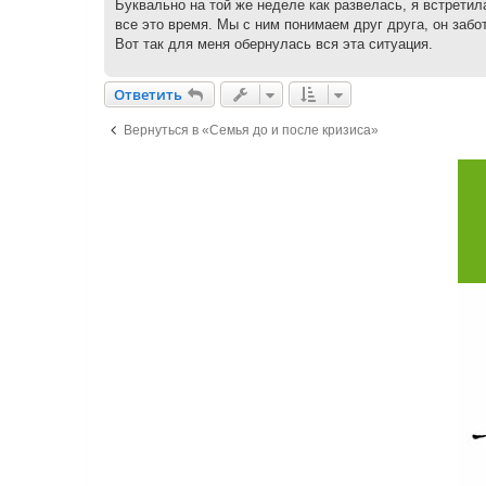
Буквально на той же неделе как развелась, я встретил
все это время. Мы с ним понимаем друг друга, он забот
Вот так для меня обернулась вся эта ситуация.
Ответить
О
т
в
е
т
и
т
ь
Вернуться в «Семья до и после кризиса»