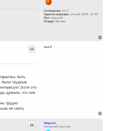
т
ь
с
Сообщения:
8147
Зарегистрирован:
16 май 2006, 15:30
я
Пол:
мужской
к
Откуда:
Москва
н
а
ч
а
В
л
е
у
р
Аня Р
н
у
т
ь
с
я
к
старалась быть
н
г, были трудные
а
ч
интересует (хотя это
а
едь думала, что они
л
у
ень трудно
льше не смогу.
В
е
р
Stigreen
н
Активный участник
у