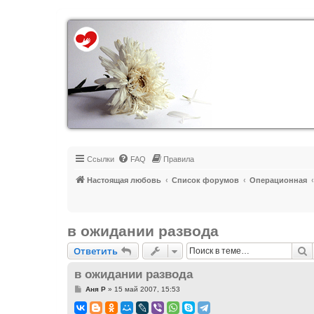
Регистрация
Ссылки
FAQ
Правила
Настоящая любовь
Список форумов
Операционная
в ожидании развода
Ответить
П
О
т
в
е
т
и
т
ь
в ожидании развода
С
Аня Р
»
15 май 2007, 15:53
о
о
б