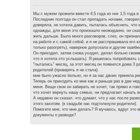
щ
е
н
Мы с мужем прожили вместе 4,5 года из них 1,5 года в
и
Последние полгода он стал пропадать ночами, говорил,
е
доверяла, не хотела давить, пыталась объяснить, что м
однажды, для меня это произошло неожиданно, он сказ
жить дальше. Было много разговоров, слез, он призна
на работе и с самой собой, и я не расспрашивала его к
только разогреть), наверное допускала и другие ошибки
Он приходил, затем снова уходил, делал больно своими
что я хотела это услышать). Я решилась попробовать 
"пытались" месяц, за этот месяц он появился дома 3 р
родителей (проверять я не стала).
мне было ужасно больно, но я за нас двоих приняла реш
Теперь он приходить ко мне как и раньше раз в две нед
меня. Вещи свои он забирать не хочет, так прямо и гов
что хочет вернуть нашу семью, ни предлагает начать все
А недавно он сказал. что думает, что у нас после раз
этого захотим. (к свадьбе нас подтолкнули родители).
Помогите мне, что мне делать? Я мучаюсь, вдруг это м
документы о разводе?