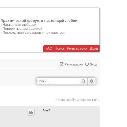
Практический форум о настоящей любви
«Настоящая любовь»
«Пережить расставание»
«Последствия заговоров и приворотов»
FAQ
Поиск
Р
е
г
и
с
т
р
а
ц
и
я
Вход
Р
е
г
и
с
т
р
а
ц
и
я
Вход
Поиск
Расширенный по
7 сообщений • Страница
1
из
1
Аня Р