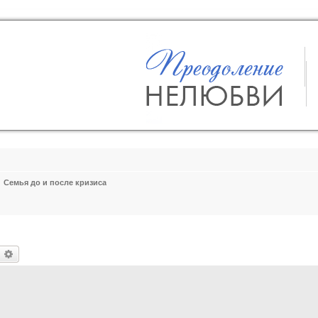
Семья до и после кризиса
оиск
Расширенный поиск