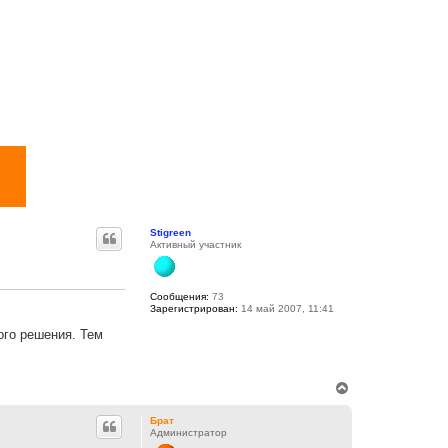
Stigreen
Активный участник
Сообщения:
73
Зарегистрирован:
14 май 2007, 11:41
ого решения. Тем
В
е
р
Брат
н
Администратор
у