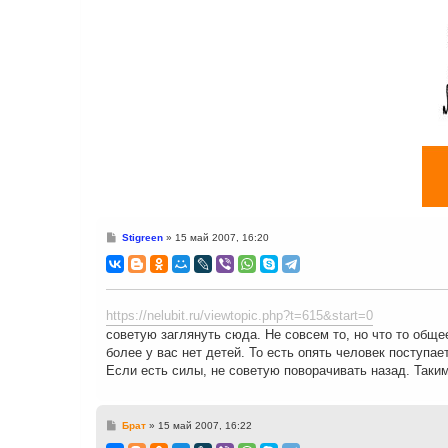
С
Stigreen
»
15 май 2007, 16:20
о
о
б
щ
е
н
https://nelubit.ru/viewtopic.php?t=615&start=0
и
е
советую заглянуть сюда. Не совсем то, но что то обще
более у вас нет детей. То есть опять человек поступает
Если есть силы, не советую поворачивать назад. Таки
С
Брат
»
15 май 2007, 16:22
о