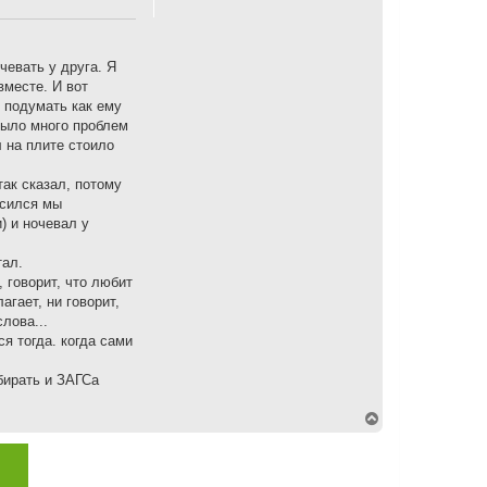
чевать у друга. Я
вместе. И вот
н подумать как ему
было много проблем
л на плите стоило
так сказал, потому
асился мы
) и ночевал у
тал.
, говорит, что любит
агает, ни говорит,
слова...
я тогда. когда сами
бирать и ЗАГСа
В
е
р
н
у