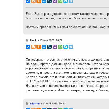
о
б
щ
е
н
Если Вы не разведетесь, это потом можно изменить - р
и
А вот после развода повторный брак уже невозможен, н
е
Поэтому предложил бы Вам побороться изо всех сил, т
С
Аня Р
»
15 май 2007, 16:39
о
о
б
щ
е
н
Он говорит, что сейчас у него никого нет, и как ни стра
и
Но ведь боротся должны двое, я пыталась, хотела борот
е
хорошей женой, осознать свои ошибки, исправить их, н
времена, я просила его помочь несколько раз, он обеща
не так я люблю его и начинали мы втречаться, когда у н
не ЕГО а НАШИ), почему же он не предпринимает никак
Наша ситуация не устраивает меня ни с какой стороны.
расстаться до конца. А если повернуть назад, я боюсь,
С
Stigreen
»
15 май 2007, 16:46
о