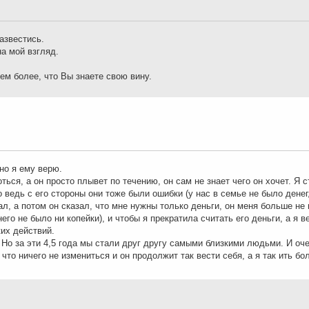
азвестись.
а мой взгляд.
ем более, что Вы знаете свою вину.
нно я ему верю.
ься, а он просто плывет по течению, он сам не знает чего он хочет. Я 
о ведь с его стороны они тоже были ошибки (у нас в семье не было дене
л, а потом он сказал, что мне нужны только деньги, он меня больше не 
его не было ни копейки), и чтобы я прекратила считать его деньги, а я в
их действий.
 Но за эти 4,5 года мы стали друг другу самыми близкими людьми. И оч
 что ничего не измениться и он продолжит так вести себя, а я так ить бо