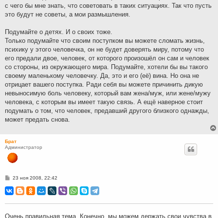
с чего бы мне знать, что советовать в таких ситуациях. Так что пусть
е
это будут не советы, а мои размышления.
Подумайте о детях. И о своих тоже.
Только подумайте что своим поступком вы можете сломать жизнь,
психику у этого человечка, он не будет доверять миру, потому что
его предали двое, человек, от которого произошёл он сам и человек
со стороны, из окружающего мира. Подумайте, хотели бы вы такого
своему маленькому человечку. Да, это и его (её) вина. Но она не
отрицает вашего поступка. Ради себя вы можете причинить дикую
невыносимую боль человеку, который вам жена/муж, или жене/мужу
человека, с которым вы имеет такую связь. А ещё наверное стоит
подумать о том, что человек, предавший другого близкого однажды,
может предать снова.
Брат
Администратор
С
23 ноя 2008, 22:42
о
о
б
щ
е
н
Очень правильная тема. Конечно, мы можем держать свои чувства в