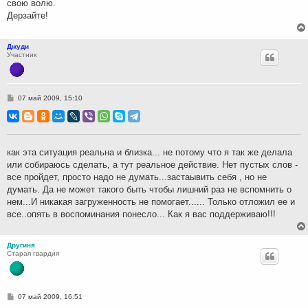
свою волю.
Дерзайте!
Джуди
Участник
С
07 май 2009, 15:10
о
о
б
щ
е
н
как эта ситуация реальна и близка... не потому что я так же делала
и
или собираюсь сделать, а тут реальное действие. Нет пустых слов -
е
все пройдет, просто надо не думать...застаывить себя , но не
думать. Да не может такого быть чтобы лишний раз не вспомнить о
нем...И никакая загруженность не помогает...... Только отложил ее и
все..опять в воспоминания понесло... Как я вас поддерживаю!!!
Другиня
Старая гвардия
С
07 май 2009, 16:51
о