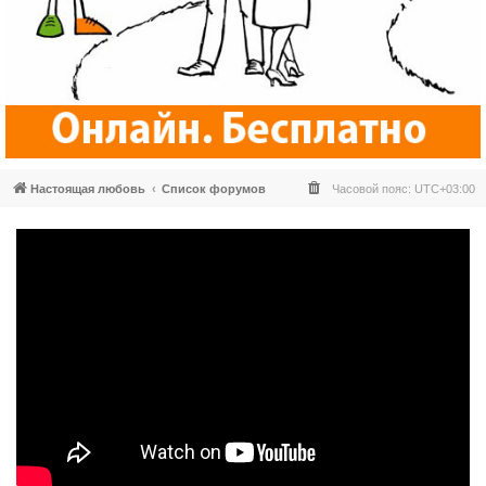
Настоящая любовь
Список форумов
Часовой пояс:
UTC+03:00