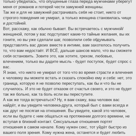
только убедилась, что опущенные глаза переда мужчинами уберегут
меня от романов и потерей чести замужней женщины.
Так же и для не замужней растрачивать себя не стоит, никто от
строгого поведения не умирал, а только женщина становилась чище
и достойней.
Вот, расскажу, как обычно бывает. Вы встречаетесь с мужчиной/
женщиной, потом у вас подступают какие-то тайные желания, вы их
гоните, но вы уже сделали шаг, позволили себе обдумывать
представлять вас двоих вместе в интиме, вам захотелось получить
то, что вам недостаёт. И ВСЁ, дальше шансов мало, что вы сможете
себя остановить. Зовите это, как хотите, грехом, любовью,
влечением, только вы дадите мысль - будет поступок, будет спрос с
вас.
Я знаю, что никто не умирал от того что во время страсти и влечения
к человеку вы можете встать и сказать спокойно ему и себе: нет, это
граница, которую я не позволю переступать, как бы и что бы не
случилось. И это не будет отказом от счастья своего, и это не будет
так же больно, как та боль если вы переступите.
А как же тогда встречаться? Ну, я вам скажу, ваш человек вас
найдёт, и вы увидите человека-друга, который был с вами всегда и
как друг не посягая на отношения. Вы увидите, какой это человек,
если вы будете с ним общаться на протяжении долгого времени, не
вступая в близкий контакт. Сексуальные отношения портят
отношения в самом начале. Кому нужен секс, тот уйдёт быстро из
вашего поля зрения. Кому нужна жена, останется и будет любить