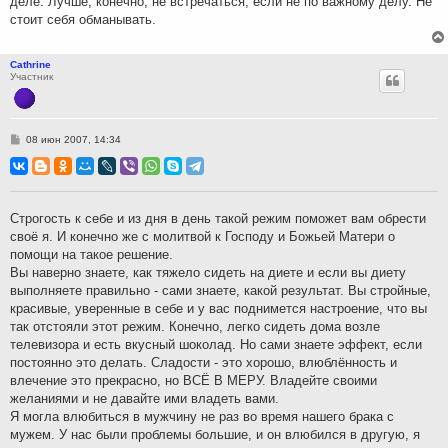
деле. Лучше, конечно, не встречаться, если не по важному делу. Не
стоит себя обманывать.
Cathrine
Участник
С
08 июн 2007, 14:34
о
о
б
щ
е
н
Строгость к себе и из дня в день такой режим поможет вам обрести
и
своё я. И конечно же с молитвой к Господу и Божьей Матери о
е
помощи на такое решение.
Вы наверно знаете, как тяжело сидеть на диете и если вы диету
выполняете правильно - сами знаете, какой результат. Вы стройные,
красивые, уверенные в себе и у вас поднимется настроение, что вы
так отстояли этот режим. Конечно, легко сидеть дома возле
телевизора и есть вкусный шоколад. Но сами знаете эффект, если
постоянно это делать. Сладости - это хорошо, влюблённость и
влечение это прекрасно, но ВСЁ В МЕРУ. Владейте своими
желаниями и не давайте ими владеть вами.
Я могла влюбиться в мужчину не раз во время нашего брака с
мужем. У нас были проблемы большие, и он влюбился в другую, я