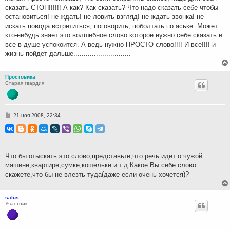
сказать СТОП!!!!!! А как? Как сказать? Что надо сказать себе чтобы
остановиться! не ждать! не ловить взгляд! не ждать звонка! не
искать повода встретиться, поговорить, поболтать по аське. Может
кто-нибудь знает это волшебное слово которое нужно себе сказать и
все в душе успокоится. А ведь нужно ПРОСТО слово!!!! И все!!!! и
жизнь пойдет дальше............................
Простовика
Старая гвардия
С
21 ноя 2008, 22:34
о
о
б
щ
е
н
Что бы отыскать это слово,представьте,что речь идёт о чужой
и
машине,квартире,сумке,кошельке и т.д.Какое Вы себе слово
е
скажете,что бы не влезть туда(даже если очень хочется)?
salus
Участник