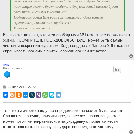
свою жизнь очень даже реально.С "запачканой душой"и семью
настоящую сложно будет создать, и будущих детей сложно будет
воспитать чистыми и честными.
Подумайте.Зачем Вам ради сомнительного удовольствия
(временного) постоянные проблемы?
И тогда то слово найдёте.
Вы знаете, не факт, что и со свободными МЧ может все сложиться в
жизни. " СОМНИТЕЛЬНОЕ УДОВОЛЬСТВИЕ" может быть самым
чистым и искренним чувством! Когда сердце любит, оно УВЫ нас не
спрашивает, кого ему любить...свободного или женатого
тигр
Свой человек
С
29 июл 2010, 23:33
о
о
б
щ
е
н
То, что вы имеете ввиду, по определению не может быть чистым.
и
Сравнение, конечно, примитивное, но все же - новая вещь тоже
е
может потом не понравиться, а за украденную придется нести
ответственность по закону, государственному, или Божьему.