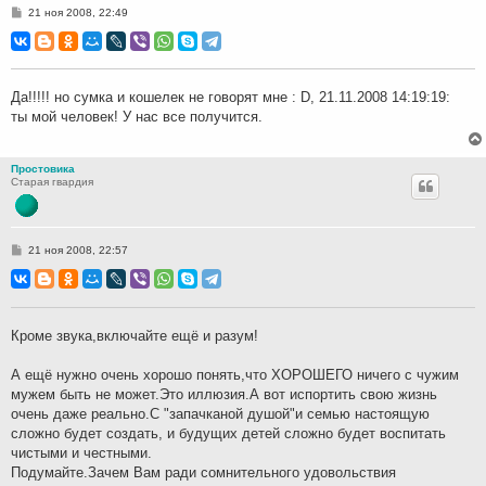
С
21 ноя 2008, 22:49
о
о
б
щ
е
н
Да!!!!! но сумка и кошелек не говорят мне : D, 21.11.2008 14:19:19:
и
ты мой человек! У нас все получится.
е
Простовика
Старая гвардия
С
21 ноя 2008, 22:57
о
о
б
щ
е
н
Кроме звука,включайте ещё и разум!
и
е
А ещё нужно очень хорошо понять,что ХОРОШЕГО ничего с чужим
мужем быть не может.Это иллюзия.А вот испортить свою жизнь
очень даже реально.С "запачканой душой"и семью настоящую
сложно будет создать, и будущих детей сложно будет воспитать
чистыми и честными.
Подумайте.Зачем Вам ради сомнительного удовольствия