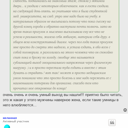
слабость. поднималась на знакомый этаж, стояла у любимой
двери... и уходила с некоторым облегчением. как в гости сходила.
на следующий день опять. но учитывая что я была студенткой
мед. университета, на след. утро мне надо было на учебу. я
натуральным образом не высыпалась потому что пока съезжу на
другой конец города и обратно-наступала почти полночь. зато во
время таких прогулок я мысленно высказывала ему все что не
успела в реальности, жалела себя любимую, материла себя-дуру. в
общем вела конструктивный диалог. через пол года таких прогулок
мне просто до смерти это надоело, я устала ездить, я обо всем с
собой поговорила. я разозлилась на этого человека что он спокойно
спит пока я брожу по холоду. (вообще это называется
сублимацией-выход эмоционального напряжения через физическую
нагрузку. ) и я просто перестала туда ездить и вместе с этим
думать и страдать ! вот так! может я просто медицинским
умом понимала что это просто болезнь и мне надо пережить ее с
наименьшими потерями для организма. спасибо тем кто
прочитал мое откровение до конца!
очень очень и очень умный выход вы нашли!!! приятно было читать,
это ж какая у этого мужчины наверное жена, если такие умницы в
него влюбляются...
желанная
Активный участник