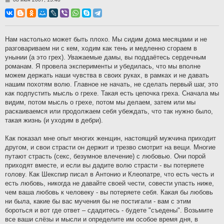
о
о
б
щ
е
н
Нам настолько может быть плохо. Мы сидим дома месяцами и не
и
разговариваем ни с кем, ходим как тень и медленно сгораем в
е
унынии (а это грех). Уважаемые дамы, вы поддаётесь сердечным
романам. Я провела эксперименты и убедилась, что мы вполне
можем держать наши чувства в своих руках, в рамках и не давать
нашим похотям волю. Главное не начать, не сделать первый шаг, это
как подпустить мысль о грехе. Такая есть цепочка греха. Сначала мы
видим, потом мысль о грехе, потом мы делаем, затем или мы
раскаиваемся или продолжаем себя убеждать, что так нужно было,
такая жизнь (и уходим в дебри).
Как показал мне опыт многих женщин, настоящий мужчина приходит
другом, и свои страсти он держит и трезво смотрит на вещи. Многие
путают страсть (секс, безумное влечение) с любовью. Они порой
приходят вместе, и если вы дадите волю страсти - вы потеряете
голову. Как Шекспир писал в Антонио и Клеопатре, что есть честь и
есть любовь, никогда не давайте своей чести, совести упасть ниже,
чем ваша любовь к человеку - вы потеряете себя. Какая бы любовь
ни была, какие бы вас мучения бы не постигали - вам с этим
бороться и вот где ответ – сдадитесь - будете "съедены". Возьмите
все ваши слёзы и мысли и определите им особое время дня, в