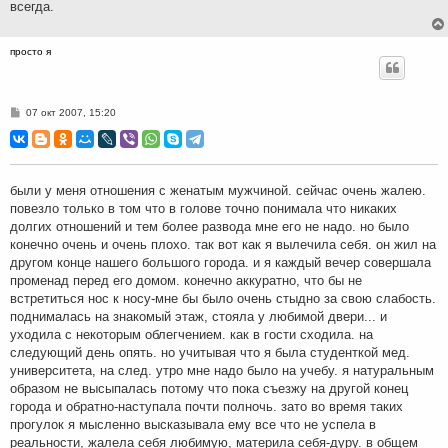
всегда.
просто я
С
07 окт 2007, 15:20
о
о
б
щ
е
н
были у меня отношения с женатым мужчиной. сейчас очень жалею.
и
повезло только в том что в голове точно понимала что никаких
е
долгих отношений и тем более развода мне его не надо. но было
конечно очень и очень плохо. так вот как я вылечила себя. он жил на
другом конце нашего большого города. и я каждый вечер совершала
променад перед его домом. конечно аккуратно, что бы не
встретиться нос к носу-мне бы было очень стыдно за свою слабость.
поднималась на знакомый этаж, стояла у любимой двери... и
уходила с некоторым облегчением. как в гости сходила. на
следующий день опять. но учитывая что я была студенткой мед.
университета, на след. утро мне надо было на учебу. я натуральным
образом не высыпалась потому что пока съезжу на другой конец
города и обратно-наступала почти полночь. зато во время таких
прогулок я мысленно высказывала ему все что не успела в
реальности, жалела себя любимую, материла себя-дуру. в общем