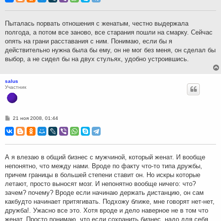
б
щ
е
н
Пыталась порвать отношения с женатым, честно выдержала
и
полгода, а потом все заново, все старания пошли на смарку. Сейчас
е
опять на грани расставания с ним. Понимаю, если бы я
действительно нужна была бы ему, он не мог без меня, он сделал бы
выбор, а не сидел бы на двух стульях, удобно устроившись.
salus
Участник
С
21 ноя 2008, 01:44
о
о
б
щ
е
н
А я влезаю в общий бизнес с мужчиной, который женат. И вообще
и
непонятно, что между нами. Вроде по факту что-то типа дружбы,
е
причем границы в большей степени ставит он. Но искры которые
летают, просто выносят мозг. И непонятно вообще ничего: что?
зачем? почему? Вроде если начинаю держать дистанцию, он сам
какбудто начинает притягивать. Подхожу ближе, мне говорят нет-нет,
дружба!. Ужасно все это. Хотя вроде и дело наверное не в том что
женат. Просто понимаю, что если сохранить бизнес, надо для себя