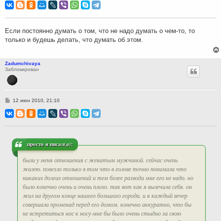
о
б
щ
е
н
Если постоянно думать о том, что не надо думать о чем-то, то
и
только и будешь делать, что думать об этом.
е
Zadumchivaya
Заблокирован
С
12 июн 2010, 21:10
о
о
б
щ
е
н
и
просто я писал(а):
е
были у меня отношения с женатым мужчиной. сейчас очень
жалею. повезло только в том что в голове точно понимала что
никаких долгих отношений и тем более развода мне его не надо. но
было конечно очень и очень плохо. так вот как я вылечила себя. он
жил на другом конце нашего большого города. и я каждый вечер
совершала променад перед его домом. конечно аккуратно, что бы
не встретиться нос к носу-мне бы было очень стыдно за свою