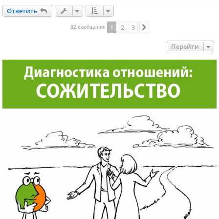
Ответить
О
т
в
е
т
и
т
ь
1
2
3
След.
62 сообщения
Перейти