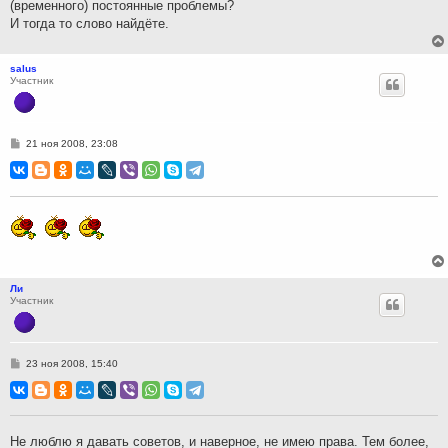
(временного) постоянные проблемы?
И тогда то слово найдёте.
salus
Участник
С
21 ноя 2008, 23:08
о
о
б
щ
е
н
и
е
Ли
Участник
С
23 ноя 2008, 15:40
о
о
б
щ
е
н
Не люблю я давать советов, и наверное, не имею права. Тем более,
и