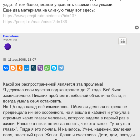
и
узде. И тем более, можем управлять своими поступками.
е
Еще два материала на близкую тему вот здесь:
https://www.perejit.ru/main/crisis?id=137
https://perejit.ru/main/crisis?id=136
Barcelona
Участник
С
11 дек 2008, 13:07
о
о
б
щ
е
н
Какой же распространённой является эта проблема!
и
Я держала свои чувства под контролем до 21 года. Всё было
е
замечательно. Никаких проблем в любовной области не было, я
всегда умела себя остановить.
Но 1,5 года назад всё изменилось. Обычная деловая встреча не
предвещала ничего особенного, но я вошла в кабинет и утонула в
огромных карих глазах человека, которого видела в первый раз в
жизни. Раньше я никак не могла понять, что это такое - "утонуть в
глазах". Тогда я это поняла. И началось. Умён, надёжен, железная
воля, властный нрав. Женат. Давно и счастливо. Дети, дом, поездки