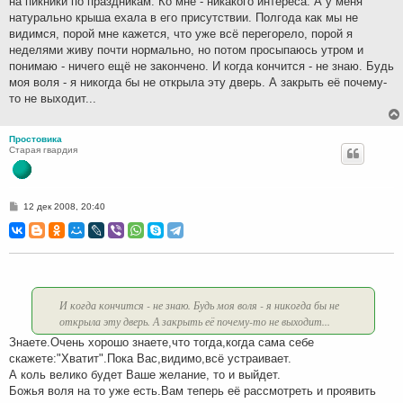
на пикники по праздникам. Ко мне - никакого интереса. А у меня
натурально крыша ехала в его присутствии. Полгода как мы не
видимся, порой мне кажется, что уже всё перегорело, порой я
неделями живу почти нормально, но потом просыпаюсь утром и
понимаю - ничего ещё не закончено. И когда кончится - не знаю. Будь
моя воля - я никогда бы не открыла эту дверь. А закрыть её почему-
то не выходит...
Простовика
Старая гвардия
С
12 дек 2008, 20:40
о
о
б
щ
е
н
и
е
И когда кончится - не знаю. Будь моя воля - я никогда бы не
открыла эту дверь. А закрыть её почему-то не выходит...
Знаете.Очень хорошо знаете,что тогда,когда сама себе
скажете:"Хватит".Пока Вас,видимо,всё устраивает.
А коль велико будет Ваше желание, то и выйдет.
Божья воля на то уже есть.Вам теперь её рассмотреть и проявить