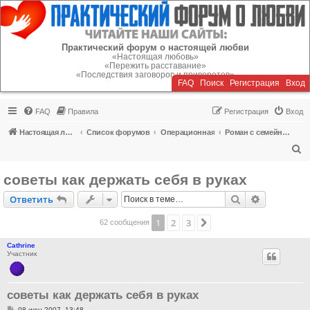
Регистрация
Практический форум о настоящей любви
«Настоящая любовь»
«Пережить расставание»
«Последствия заговоров и приворотов»
FAQ
Поиск
Р
е
г
и
с
т
р
а
ц
и
я
Вход
FAQ
Правила
Р
е
г
и
с
т
р
а
ц
и
я
Вход
Настоящая любовь
Список форумов
Операционная
Роман с семейным человеком
П
о
советы как держать себя в руках
и
Ответить
Поиск
Расширен
О
т
в
е
т
и
т
ь
с
к
1
2
3
След.
62 сообщения
Cathrine
Участник
советы как держать себя в руках
С
08 июн 2007, 13:48