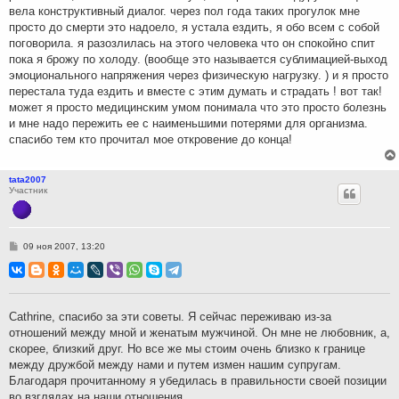
вела конструктивный диалог. через пол года таких прогулок мне
просто до смерти это надоело, я устала ездить, я обо всем с собой
поговорила. я разозлилась на этого человека что он спокойно спит
пока я брожу по холоду. (вообще это называется сублимацией-выход
эмоционального напряжения через физическую нагрузку. ) и я просто
перестала туда ездить и вместе с этим думать и страдать ! вот так!
может я просто медицинским умом понимала что это просто болезнь
и мне надо пережить ее с наименьшими потерями для организма.
спасибо тем кто прочитал мое откровение до конца!
tata2007
Участник
С
09 ноя 2007, 13:20
о
о
б
щ
е
н
Cathrine, спасибо за эти советы. Я сейчас переживаю из-за
и
отношений между мной и женатым мужчиной. Он мне не любовник, а,
е
скорее, близкий друг. Но все же мы стоим очень близко к границе
между дружбой между нами и путем измен нашим супругам.
Благодаря прочитанному я убедилась в правильности своей позиции
во взглядах на наши отношения...