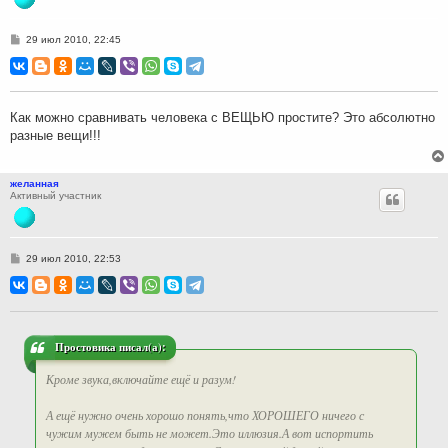
С
29 июл 2010, 22:45
о
о
б
щ
е
н
Как можно сравнивать человека с ВЕЩЬЮ простите? Это абсолютно
и
разные вещи!!!
е
желанная
Активный участник
С
29 июл 2010, 22:53
о
о
б
щ
е
н
и
Простовика писал(а):
е
Кроме звука,включайте ещё и разум!
А ещё нужно очень хорошо понять,что ХОРОШЕГО ничего с
чужим мужем быть не может.Это иллюзия.А вот испортить