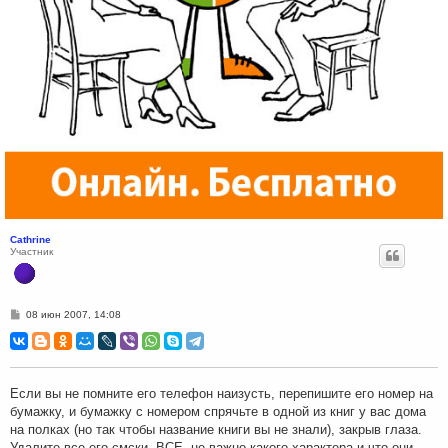
Cathrine
Участник
С
08 июн 2007, 14:08
о
о
б
щ
е
н
Если вы не помните его телефон наизусть, перепишите его номер на
и
бумажку, и бумажку с номером спрячьте в одной из книг у вас дома
е
на полках (но так чтобы название книги вы не знали), закрыв глаза.
Удалите все его смски, ВСЕ, не важно какого характера и что они