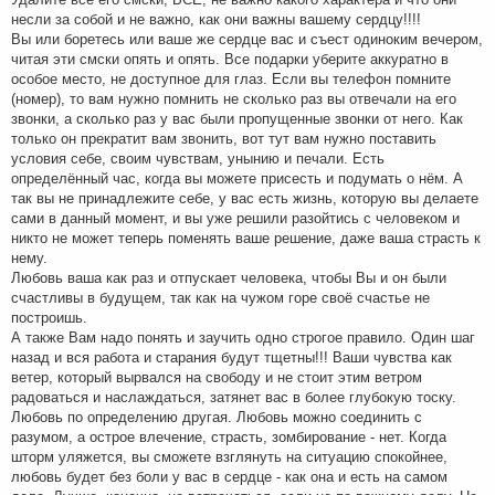
несли за собой и не важно, как они важны вашему сердцу!!!!
Вы или боретесь или ваше же сердце вас и съест одиноким вечером,
читая эти смски опять и опять. Все подарки уберите аккуратно в
особое место, не доступное для глаз. Если вы телефон помните
(номер), то вам нужно помнить не сколько раз вы отвечали на его
звонки, а сколько раз у вас были пропущенные звонки от него. Как
только он прекратит вам звонить, вот тут вам нужно поставить
условия себе, своим чувствам, унынию и печали. Есть
определённый час, когда вы можете присесть и подумать о нём. А
так вы не принадлежите себе, у вас есть жизнь, которую вы делаете
сами в данный момент, и вы уже решили разойтись с человеком и
никто не может теперь поменять ваше решение, даже ваша страсть к
нему.
Любовь ваша как раз и отпускает человека, чтобы Вы и он были
счастливы в будущем, так как на чужом горе своё счастье не
построишь.
А также Вам надо понять и заучить одно строгое правило. Один шаг
назад и вся работа и старания будут тщетны!!! Ваши чувства как
ветер, который вырвался на свободу и не стоит этим ветром
радоваться и наслаждаться, затянет вас в более глубокую тоску.
Любовь по определению другая. Любовь можно соединить с
разумом, а острое влечение, страсть, зомбирование - нет. Когда
шторм уляжется, вы сможете взглянуть на ситуацию спокойнее,
любовь будет без боли у вас в сердце - как она и есть на самом