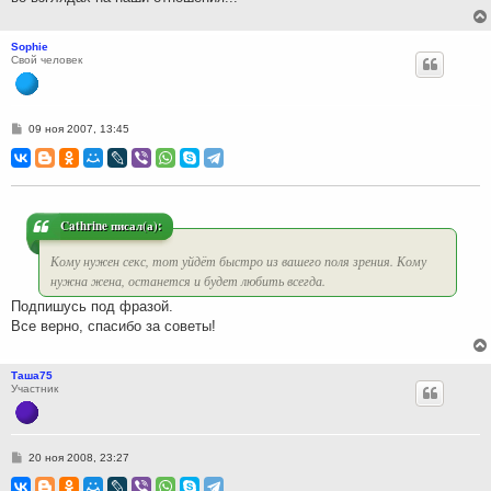
Sophie
Свой человек
С
09 ноя 2007, 13:45
о
о
б
щ
е
н
и
Cathrine писал(а):
е
Кому нужен секс, тот уйдёт быстро из вашего поля зрения. Кому
нужна жена, останется и будет любить всегда.
Подпишусь под фразой.
Все верно, спасибо за советы!
Таша75
Участник
С
20 ноя 2008, 23:27
о
о