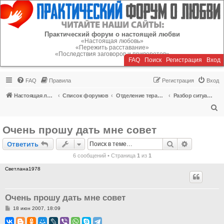
Регистрация
Практический форум о настоящей любви
«Настоящая любовь»
«Пережить расставание»
«Последствия заговоров и приворотов»
FAQ
Поиск
Р
е
г
и
с
т
р
а
ц
и
я
Вход
FAQ
Правила
Р
е
г
и
с
т
р
а
ц
и
я
Вход
Настоящая любовь
Список форумов
Отделение терапии
Разбор ситуаций любовных отношений
П
о
Очень прошу дать мне совет
и
Ответить
Поиск
Расширен
О
т
в
е
т
и
т
ь
с
6 сообщений • Страница
1
из
1
к
Светлана1978
Очень прошу дать мне совет
С
18 июн 2007, 18:09
о
о