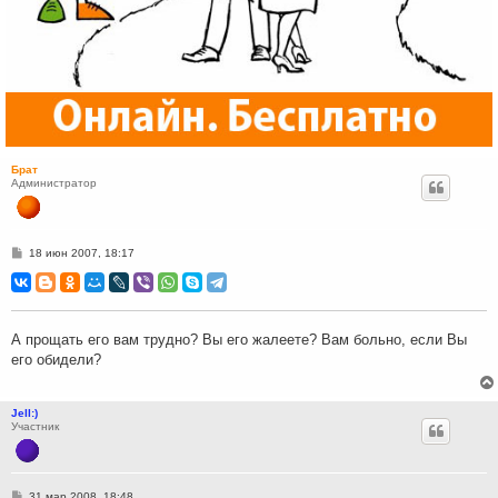
Брат
Администратор
С
18 июн 2007, 18:17
о
о
б
щ
е
н
А прощать его вам трудно? Вы его жалеете? Вам больно, если Вы
и
его обидели?
е
Jell:)
Участник
С
31 мар 2008, 18:48