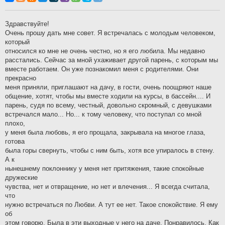
б
щ
е
н
Здравствуйте!
и
Очень прошу дать мне совет. Я встречалась с молодым человеком,
е
который
относился ко мне не очень честно, но я его любила. Мы недавно
расстались. Сейчас за мной ухаживает другой парень, с которым мы
вместе работаем. Он уже познакомил меня с родителями. Они
прекрасно
меня приняли, приглашают на дачу, в гости, очень поощряют наше
общение, хотят, чтобы мы вместе ходили на курсы, в бассейн.... И
парень, судя по всему, честный, довольно скромный, с девушками
встречался мало... Но... к тому человеку, что поступал со мной
плохо,
у меня была любовь, я его прощала, закрывала на многое глаза,
готова
была горы свернуть, чтобы с ним быть, хотя все упиралось в стену.
А к
нынешнему поклоннику у меня нет притяжения, такие спокойные
дружеские
чувства, нет и отвращение, но нет и влечения... Я всегда считала,
что
нужно встречаться по Любви. А тут ее нет. Такое спокойствие. Я ему
об
этом говорю. Была в эти выходные у него на даче. Понравилось. Как