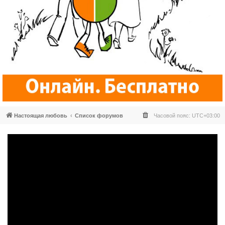
Настоящая любовь
Список форумов
Часовой пояс:
UTC+03:00