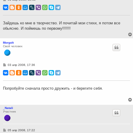
о
о
б
щ
е
н
Зайдешь ко мне в творчество. И почитай мои стихи, я потом все
и
обьясню. И поймешь по первому!!!!!!!
е
Morgolt
Свой человек
С
03 апр 2008, 17:36
о
о
б
щ
е
н
Попробуйте сначала просто дружить - и берегите себя.
и
е
_Natali
Участник
С
05 апр 2008, 17:22