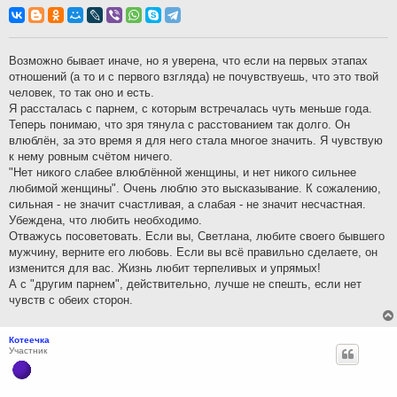
о
о
б
щ
е
н
Возможно бывает иначе, но я уверена, что если на первых этапах
и
отношений (а то и с первого взгляда) не почувствуешь, что это твой
е
человек, то так оно и есть.
Я рассталась с парнем, с которым встречалась чуть меньше года.
Теперь понимаю, что зря тянула с расстованием так долго. Он
влюблён, за это время я для него стала многое значить. Я чувствую
к нему ровным счётом ничего.
"Нет никого слабее влюблённой женщины, и нет никого сильнее
любимой женщины". Очень люблю это высказывание. К сожалению,
сильная - не значит счастливая, а слабая - не значит несчастная.
Убеждена, что любить необходимо.
Отважусь посоветовать. Если вы, Светлана, любите своего бывшего
мужчину, верните его любовь. Если вы всё правильно сделаете, он
изменится для вас. Жизнь любит терпеливых и упрямых!
А с "другим парнем", действительно, лучше не спешть, если нет
чувств с обеих сторон.
Котеечка
Участник