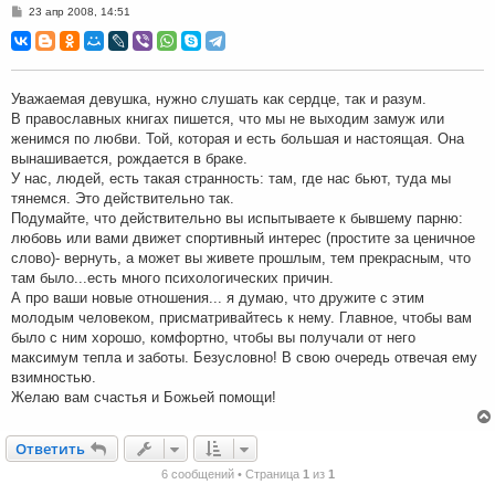
С
23 апр 2008, 14:51
о
о
б
щ
е
н
Уважаемая девушка, нужно слушать как сердце, так и разум.
и
В православных книгах пишется, что мы не выходим замуж или
е
женимся по любви. Той, которая и есть большая и настоящая. Она
вынашивается, рождается в браке.
У нас, людей, есть такая странность: там, где нас бьют, туда мы
тянемся. Это действительно так.
Подумайте, что действительно вы испытываете к бывшему парню:
любовь или вами движет спортивный интерес (простите за ценичное
слово)- вернуть, а может вы живете прошлым, тем прекрасным, что
там было...есть много психологических причин.
А про ваши новые отношения... я думаю, что дружите с этим
молодым человеком, присматривайтесь к нему. Главное, чтобы вам
было с ним хорошо, комфортно, чтобы вы получали от него
максимум тепла и заботы. Безусловно! В свою очередь отвечая ему
взимностью.
Желаю вам счастья и Божьей помощи!
Ответить
О
т
в
е
т
и
т
ь
6 сообщений • Страница
1
из
1