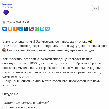
Мариша
Участник
С
23 июн 2007, 19:31
о
о
б
щ
е
н
Замечательная книга! Занимательное чтиво, да и только
и
Прочла от "корки до корки", еще пару лет назад, удовольствия масса
е
Вот и сейчас была приятно удивлена, выдержками оттуда.
Как известно, пословица "устами младенца глаголет истина"
оправдана на все 100%, доказано: дети мыслят образами (принцип
образного мышления, мы теряем этот способ мышления и видения
мира, по мере взросления) оттого и оказываются правы так часто,
сами того не зная.
А еще, они напрочь лишены того порочного, преобретенного нами -
взрослея...
Оттуда же...
- Мама а во сколько я родился?
- В 3 часа ночи, сынок