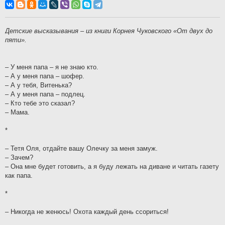
о
б
щ
е
н
Детские высказывания – из книги Корнея Чуковского «От двух до
и
пяти».
е
– У меня папа – я не знаю кто.
– А у меня папа – шофер.
– А у тебя, Витенька?
– А у меня папа – подлец.
– Кто тебе это сказал?
– Мама.
*
– Тетя Оля, отдайте вашу Олечку за меня замуж.
– Зачем?
– Она мне будет готовить, а я буду лежать на диване и читать газету
как папа.
*
– Никогда не женюсь! Охота каждый день ссориться!