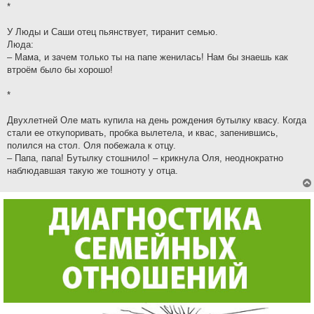
*
У Люды и Саши отец пьянствует, тиранит семью.
Люда:
– Мама, и зачем только ты на папе женилась! Нам бы знаешь как
втроём было бы хорошо!
*
Двухлетней Оле мать купила на день рождения бутылку квасу. Когда
стали ее откупоривать, пробка вылетела, и квас, запенившись,
полился на стол. Оля побежала к отцу.
– Папа, папа! Бутылку стошнило! – крикнула Оля, неоднократно
наблюдавшая такую же тошноту у отца.