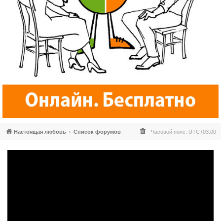
Настоящая любовь
Список форумов
Часовой пояс:
UTC+03:00