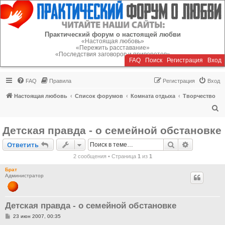
Регистрация
Практический форум о настоящей любви
«Настоящая любовь»
«Пережить расставание»
«Последствия заговоров и приворотов»
FAQ
Поиск
Р
е
г
и
с
т
р
а
ц
и
я
Вход
FAQ
Правила
Р
е
г
и
с
т
р
а
ц
и
я
Вход
Настоящая любовь
Список форумов
Комната отдыха
Творчество
П
о
Детская правда - о семейной обстановке
и
Ответить
Поиск
Расширен
О
т
в
е
т
и
т
ь
с
2 сообщения • Страница
1
из
1
к
Брат
Администратор
Детская правда - о семейной обстановке
С
23 июн 2007, 00:35
о