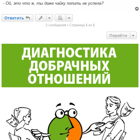
- Ой, это что ж, ты даже чайку попить не успела?
Ответить
О
т
в
е
т
и
т
ь
2 сообщения • Страница
1
из
1
Перейти