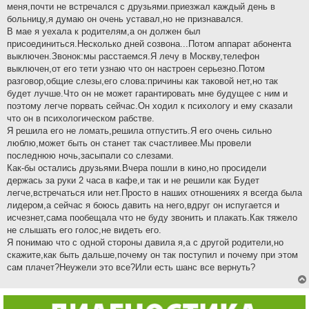
меня,почти не встречался с друзьями.приезжал каждый день в
больницу,я думаю он очень уставал,но не признавался.
В мае я уехала к родителям,а он должен был
присоединиться.Несколько дней созвона...Потом аппарат абонента
выключен.Звонок:мы расстаемся.Я лечу в Москву,телефон
выключен,от его тети узнаю что он настроен серьезно.Потом
разговор,общие слезы,его слова:причины как таковой нет,но так
будет лучше.Что он не может гарантировать мне будущее с ним и
поэтому легче порвать сейчас.Он ходил к психологу и ему сказали
что он в психологическом рабстве.
Я решила его не ломать,решила отпустить.Я его очень сильно
люблю,может быть он станет так счастливее.Мы провели
последнюю ночь,засыпали со слезами.
Как-бы остались друзьями.Вчера пошли в кино,но просидели
держась за руки 2 часа в кафе,и так и не решили как Будет
легче,встречаться или нет.Просто в наших отношениях я всегда была
лидером,а сейчас я боюсь давить на него,вдруг он испугается и
исчезнет,сама пообещала что не буду звонить и плакать.Как тяжело
не слышать его голос,не видеть его.
Я понимаю что с одной стороны давила я,а с другой родители,но
скажите,как быть дальше,почему он так поступил и почему при этом
сам плачет?Неужели это все?Или есть шанс все вернуть?