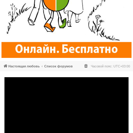
Настоящая любовь
Список форумов
Часовой пояс:
UTC+03:00