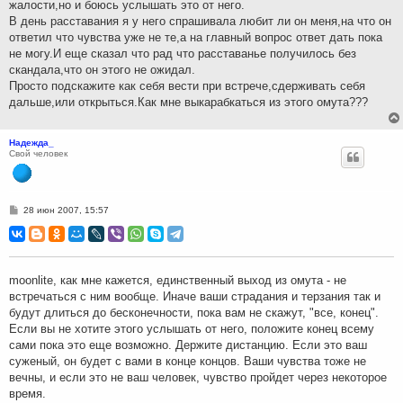
жалости,но и боюсь услышать это от него.
В день расставания я у него спрашивала любит ли он меня,на что он
ответил что чувства уже не те,а на главный вопрос ответ дать пока
не могу.И еще сказал что рад что расставанье получилось без
скандала,что он этого не ожидал.
Просто подскажите как себя вести при встрече,сдерживать себя
дальше,или открыться.Как мне выкарабкаться из этого омута???
Надежда_
Свой человек
С
28 июн 2007, 15:57
о
о
б
щ
е
н
moonlite, как мне кажется, единственный выход из омута - не
и
встречаться с ним вообще. Иначе ваши страдания и терзания так и
е
будут длиться до бесконечности, пока вам не скажут, "все, конец".
Если вы не хотите этого услышать от него, положите конец всему
сами пока это еще возможно. Держите дистанцию. Если это ваш
суженый, он будет с вами в конце концов. Ваши чувства тоже не
вечны, и если это не ваш человек, чувство пройдет через некоторое
время.