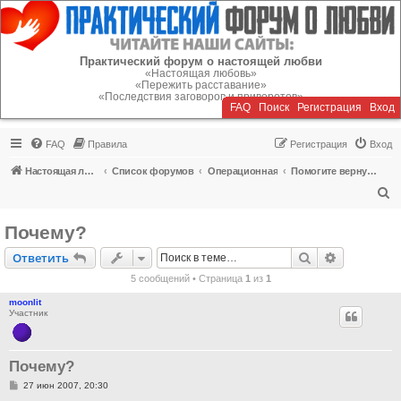
Регистрация
Практический форум о настоящей любви
«Настоящая любовь»
«Пережить расставание»
«Последствия заговоров и приворотов»
FAQ
Поиск
Р
е
г
и
с
т
р
а
ц
и
я
Вход
FAQ
Правила
Р
е
г
и
с
т
р
а
ц
и
я
Вход
Настоящая любовь
Список форумов
Операционная
Помогите вернуть или пережить расставание!
П
о
Почему?
и
Ответить
Поиск
Расширен
О
т
в
е
т
и
т
ь
с
5 сообщений • Страница
1
из
1
к
moonlit
Участник
Почему?
С
27 июн 2007, 20:30
о