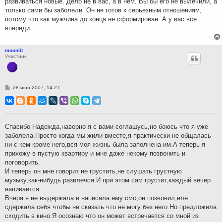
развиваться новые. Дело не в вас, а в нем. Вы бы его не вылечили, а
только сами бы заболели. Он не готов к серьезным отношениям,
потому что как мужчина до конца не сформирован. А у вас все
впереди.
moonlit
Участник
С
28 июн 2007, 14:27
о
о
б
щ
е
н
Спасибо Надежда,наверно я с вами соглашусь,но боюсь что я уже
и
заболела.Просто когда мы жили вместе,я практически не общалась
е
ни с кем кроме него,вся моя жизнь была заполнена им.А теперь я
прихожу в пустую квартиру и мне даже некому позвонить и
поговорить.
И теперь он мне говорит не грустить,не слушать грустную
музыку,как-нибудь развлечся.И при этом сам грустит,каждый вечер
напивается.
Вчера я не выдержала и написала ему смс,он позвонил,еле
сдержала себя чтобы не сказать что не могу без него.Но предложила
сходить в кино.Я осознаю что он может встречается со мной из