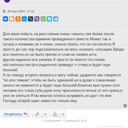
С
28 июн 2007, 17:11
о
о
б
щ
е
н
Для меня побыть на расстоянии очень тяжело,тем более после
и
такого количества времени проведенного вместе.Может так и
е
лучше,я понимаю,но я очень сильно боюсь что он согласится.Я
просто до сих пор подсознательно не могу осознать ситуацию.Вроде
все понятно,но не было причин и слов:не люблю,есть
другая,надоела или уезжаю.А просто он боится что позже
обстоятельства (его родители) приведут к этому,и будет еще
больней.
А по поводу второго вопроса,я могу сейчас ударится как говорится
"во все тяжкие",чтобы не быть одинокой,но в душе к сожалению
ничего не изменится а будет еще больней.Конечно мне нужен этот
человек,его глаза,губы,руки,хочу просыпаться ночью от его храпа,и
уже не злиться.Я бы многое хотела исправить,но даст ли мне
Господь второй шанс известно только ему.
Ответить
О
т
в
е
т
и
т
ь
5 сообщений • Страница
1
из
1