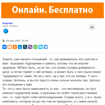
Надежда_
Свой человек
С
28 июн 2007, 11:36
о
о
б
щ
е
н
Знаете, уже начало отношений - то, как развивалось его чувство к
и
вам - вызывает подозрение и тревогу, потому что не вполне
е
здоровое. МОжет быть, он из тех, кто всеми силами добивается
цели, а потом теряет к ней интерес, а может быть у него была некая
"одержимость" вами. Но ни у него, ни у вас это не любовь. У него -
скорее, болезнь, а вы его просто очень сильно жалели, вас трогало
его отношение к вам.
То, что у него была зависимость от вас - это несомненно, он был
немного подавляем вами, а мужчины не любят такой расстановки
сил, т.к. чувствуют себя неполноценными. Скорее всего, у м.ч. были
комплексы, которые он до сих пор не преодолел, а с вами начали