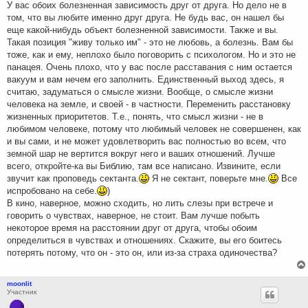
У вас обоих болезненная зависимость друг от друга. Но дело не в
том, что вы любите именно друг друга. Не будь вас, он нашел бы
еще какой-нибудь объект болезненной зависимости. Также и вы.
Такая позиция "живу только им" - это не любовь, а болезнь. Вам бы
тоже, как и ему, неплохо было поговорить с психологом. Но и это не
панацея. Очень плохо, что у вас после расставания с ним остается
вакуум и вам нечем его заполнить. Единственный выход здесь, я
считаю, задуматься о смысле жизни. Вообще, о смысле жизни
человека на земле, и своей - в частности. Переменить расстановку
жизненных приоритетов. Т.е., понять, что смысл жизни - не в
любимом человеке, потому что любимый человек не совершенен, как
и вы сами, и не может удовлетворить вас полностью во всем, что
земной шар не вертится вокруг него и ваших отношений. Лучше
всего, откройте-ка вы Библию, там все написано. Извините, если
звучит как проповедь сектанта.
Я не сектант, поверьте мне.
Все
испробовано на себе.
)
В кино, наверное, можно сходить, но лить слезы при встрече и
говорить о чувствах, наверное, не стоит. Вам лучше побыть
некоторое время на расстоянии друг от друга, чтобы обоим
определиться в чувствах и отношениях. Скажите, вы его боитесь
потерять потому, что он - это он, или из-за страха одиночества?
moonlit
Участник