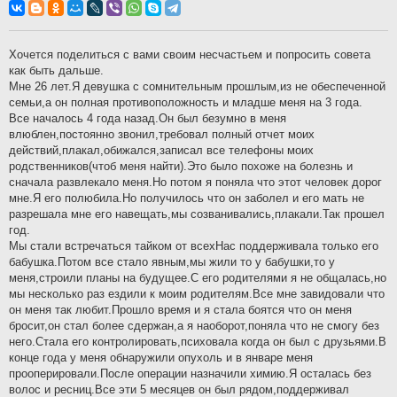
о
б
щ
е
н
Хочется поделиться с вами своим несчастьем и попросить совета
и
как быть дальше.
е
Мне 26 лет.Я девушка с сомнительным прошлым,из не обеспеченной
семьи,а он полная противоположность и младше меня на 3 года.
Все началось 4 года назад.Он был безумно в меня
влюблен,постоянно звонил,требовал полный отчет моих
действий,плакал,обижался,записал все телефоны моих
родственников(чтоб меня найти).Это было похоже на болезнь и
сначала развлекало меня.Но потом я поняла что этот человек дорог
мне.Я его полюбила.Но получилось что он заболел и его мать не
разрешала мне его навещать,мы созванивались,плакали.Так прошел
год.
Мы стали встречаться тайком от всехНас поддерживала только его
бабушка.Потом все стало явным,мы жили то у бабушки,то у
меня,строили планы на будущее.С его родителями я не общалась,но
мы несколько раз ездили к моим родителям.Все мне завидовали что
он меня так любит.Прошло время и я стала боятся что он меня
бросит,он стал более сдержан,а я наоборот,поняла что не смогу без
него.Стала его контролировать,психовала когда он был с друзьями.В
конце года у меня обнаружили опухоль и в январе меня
прооперировали.После операции назначили химию.Я осталась без
волос и ресниц.Все эти 5 месяцев он был рядом,поддерживал