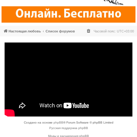
Настоящая любовь
Список форумов
Часовой пояс:
UTC+03:00
Создано на основе
phpBB
® Forum Software © phpBB Limited
Русская поддержка phpBB
Моды и расширения phpBB