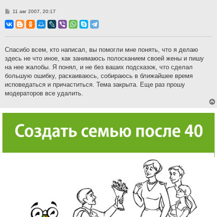
С
11 авг 2007, 20:17
о
о
б
щ
е
н
Спасибо всем, кто написал, вы помогли мне понять, что я делаю
и
здесь не что иное, как занимаюсь полосканием своей жены и пишу
е
на нее жалобы. Я понял, и не без ваших подсказок, что сделал
большую ошибку, раскаиваюсь, собираюсь в ближайшее время
исповедаться и причаститься. Тема закрыта. Еще раз прошу
модераторов все удалить.