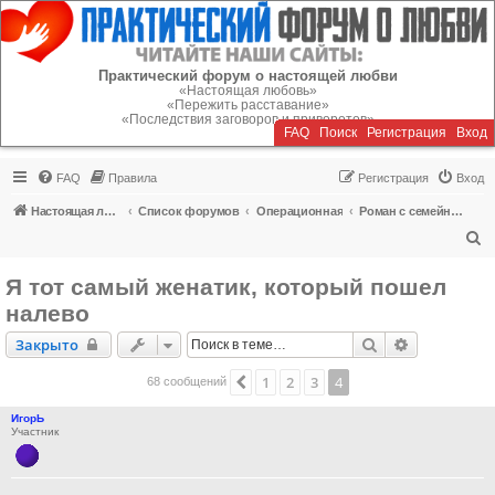
Регистрация
Практический форум о настоящей любви
«Настоящая любовь»
«Пережить расставание»
«Последствия заговоров и приворотов»
FAQ
Поиск
Р
е
г
и
с
т
р
а
ц
и
я
Вход
FAQ
Правила
Р
е
г
и
с
т
р
а
ц
и
я
Вход
Настоящая любовь
Список форумов
Операционная
Роман с семейным человеком
П
о
Я тот самый женатик, который пошел
и
налево
с
Закрыто
Поиск
Расширенн
Закрыто
к
1
2
3
4
Пред.
68 сообщений
ИгорЬ
Участник