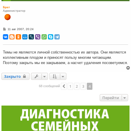
Брат
Администратор
С
11 авг 2007, 20:24
о
о
б
щ
е
н
Темы не являются личной собственностью их автора. Они являются
и
коллективным плодом и приносят пользу многим читающим.
е
Поэтому закрыть мы ее закрываем, а насчет удаления посоветуемся.
Закрыто
Закрыто
1
2
3
4
Пред.
68 сообщений
Перейти