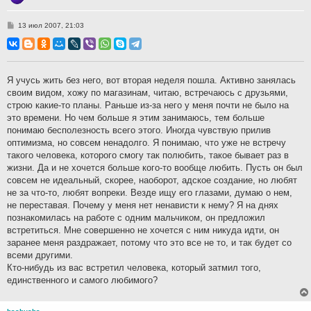
С
13 июл 2007, 21:03
о
о
б
щ
е
н
Я учусь жить без него, вот вторая неделя пошла. Активно занялась
и
своим видом, хожу по магазинам, читаю, встречаюсь с друзьями,
е
строю какие-то планы. Раньше из-за него у меня почти не было на
это времени. Но чем больше я этим занимаюсь, тем больше
понимаю бесполезность всего этого. Иногда чувствую прилив
оптимизма, но совсем ненадолго. Я понимаю, что уже не встречу
такого человека, которого смогу так полюбить, такое бывает раз в
жизни. Да и не хочется больше кого-то вообще любить. Пусть он был
совсем не идеальный, скорее, наоборот, адское создание, но любят
не за что-то, любят вопреки. Везде ищу его глазами, думаю о нем,
не переставая. Почему у меня нет ненависти к нему? Я на днях
познакомилась на работе с одним мальчиком, он предложил
встретиться. Мне совершенно не хочется с ним никуда идти, он
заранее меня раздражает, потому что это все не то, и так будет со
всеми другими.
Кто-нибудь из вас встретил человека, который затмил того,
единственного и самого любимого?