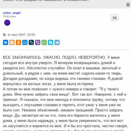
cyber_angel
Участник
С
11 июл 2007, 23:55
о
о
б
щ
е
н
ВСЕ ЗАКОНЧИЛОСЬ. УЖАСНО, ПОДЛО, НЕВЕРОЯТНО. У меня
и
сегодня все внутри умерло. Я вечером возвращалась домой и
е
увидела его. Абсолютно случайно. Он ехал в машине, веселый и
довольный, а рядом с ним, на моем месте! сидела какая-то тварь.
Догадки догадками, но когда видишь это своими глазами. Я домой
вернулась на ватных ногах, у меня была истерика.
А потом он мне позвонил с чужого номера и говорит: "Я у твоего
дома. Мне нужно забрать свои вещи". Вот так вот. Наверное, с ней и
приехал. Я сказала, что мне некогда и положила трубку, потому что
выходить с опухшими глазами и терпеть этот ужас у меня уже не
было сил. Никаких объяснений, никаких прощаний. Просто забрать
вещи. Да, несмотря ни на что, пока его барахло валялось у меня
дома, у меня была надежда, у меня была уверенность, что вот-вот
он нагуляется и вернется ко мне. И я бы его простила, честно говоря,