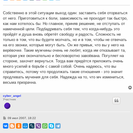
б
щ
е
н
Собственно в этой ситуации выход один: заставить себя оторваться
и
от него. Приготовиться к боли, зависимость не проходит так быстро,
е
как нам хотелось бы. Но главное, приняв решение, не отступать от
намеченной цели. Подбадривать себя тем, что когда-нибудь это
пройдёт и душа вновь обретёт свободу и радость. Сложность не
только в том, что вы будете молчать, но и в том, чтобы не отвечать
на его звонки, которые могут быть. Он же привык, что вы у него на
верёвочке. Такие мужчины очень не любят, когда им отказывает та,
которая уже окончательно и бесповоротно завоёвана. Погуляет на
стороне, захочет вернуться. Тогда вам придётся приложить очень
много усилий в борьбе с самой собой. Очень надеюсь, что вы
справитесь, потому что продолжать такие отношения - это значит
продлевать мучения для себя. Надежда на то, что мч измениться,
весьма призрачна.
cyber_angel
Участник
С
09 июл 2007, 18:22
о
о
б
щ