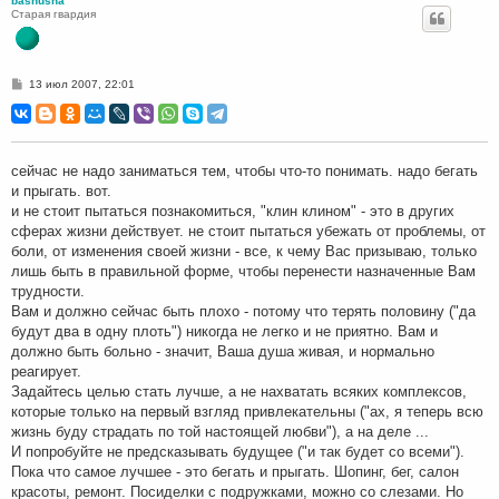
bashusha
Старая гвардия
С
13 июл 2007, 22:01
о
о
б
щ
е
н
сейчас не надо заниматься тем, чтобы что-то понимать. надо бегать
и
и прыгать. вот.
е
и не стоит пытаться познакомиться, "клин клином" - это в других
сферах жизни действует. не стоит пытаться убежать от проблемы, от
боли, от изменения своей жизни - все, к чему Вас призываю, только
лишь быть в правильной форме, чтобы перенести назначенные Вам
трудности.
Вам и должно сейчас быть плохо - потому что терять половину ("да
будут два в одну плоть") никогда не легко и не приятно. Вам и
должно быть больно - значит, Ваша душа живая, и нормально
реагирует.
Задайтесь целью стать лучше, а не нахватать всяких комплексов,
которые только на первый взгляд привлекательны ("ах, я теперь всю
жизнь буду страдать по той настоящей любви"), а на деле ...
И попробуйте не предсказывать будущее ("и так будет со всеми").
Пока что самое лучшее - это бегать и прыгать. Шопинг, бег, салон
красоты, ремонт. Посиделки с подружками, можно со слезами. Но