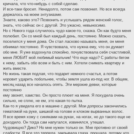
кричала, что что-нибудь с собой сделаю.
И все-таки бросил. Ненадолго, потом сам позвонил. Но все всегда
держалось на моем энтузиазме.
Знаете, каково это? Позвонить и услышать рядом женский голос,
знать, что сейчас он с другой. Это ужасно, невыносимо.
Но с Нового года случилось чудо какое-то, сказка. Он как будто меня
полюбил. Он со мной был каждый день, постоянно. Можно сказать,
поселился у меня дома. Он стал ласково называть меня, он меня
обнимал постоянно. Я чувствовала, что нужна ему, что он думает
обо мне. Я уже вздохнула спокойно, почувствовала себя счастливой,
меня ЛЮБИТ мой любимый мальчик! Что еще надо? С работы бегом
к нему, забыть обо всем и быть с ним. Хотели снимать квартиру и
жить вместе.
Но жизнь такая подлая, что подарит немного счастья, а потом
норовит ударить побольнее, чтобы земля ушла из-под ног. В общем,
месяц назад все началось опять. Эти мерзкие девки, которые
постоянно
ему звонят, хамство. Он просто плюет на меня. Я похудела очень
сильно, не сплю, не ем, это какая-то пытка.
Как-то я увидела его в машине с другой. Мои допросы закончились
гематомой на руке, шишкой на голове и клоком вырванных волос.
Я все время хожу с синяками на руках, на ногах, но до такого еще не
доходило. Он тогда сам напугался, извинялся, утешал.
Чудовищно? Дико? Но мне нужен только он. Мне противно от своей
слабости. Я все это терпела, закрывала глаза, прощала, потому что