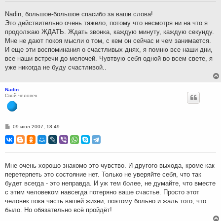
е
н
Nadin, большое-большое спасибо за ваши слова!
и
Это действительно очень тяжело, потому что несмотря ни на что я
е
продолжаю ЖДАТЬ. Ждать звонка, каждую минуту, каждую секунду.
Мне не дают покоя мысли о том, с кем он сейчас и чем занимается.
И еще эти воспоминания о счастливых днях, я помню все наши дни,
все наши встречи до мелочей. Чувтвую себя одной во всем свете, я
уже никогда не буду счастливой..
Nadin
Свой человек
С
09 июл 2007, 18:49
о
о
б
щ
е
н
Мне очень хорошо знакомо это чувство. И другого выхода, кроме как
и
перетерпеть это состояние нет. Только не уверяйте себя, что так
е
будет всегда - это неправда. И уж тем более, не думайте, что вместе
с этим человеком навсегда потеряно ваше счастье. Просто этот
человек пока часть вашей жизни, поэтому больно и жаль того, что
было. Но обязательно всё пройдёт!