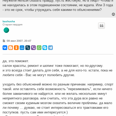
Неужели нельзя сказать правду, пусть жестокую, но в лицо? Чтобы я
не находилась в этом подвешенном состоянии, не ждала. Или 3 года
- это не срок, чтобы утруждать себя какими-то объяснениями?
bashusha
Старая гвардия
С
09 июл 2007, 20:47
о
о
б
щ
е
н
да, это поможет.
и
салон красоты, ремонт и шопинг тоже помогают, но по-другому.
е
и это всегда стоит делать для себя, а не для кого-то. кстати, пока не
любите себя - Вас не могут полюбить другие.
уходить без объяснений можно по разным причинам. например, спорт
такой. или оставлять себе возможность "перезимовать", если ничего
более заманчивого не найдется. или не желать нескольких минут
неприятного разговора. или считать, что эта дура все равно не
сможет своим куриным мозгом охватить величие проблемы. да мало
ли почему ... думаю, не стоит интересоваться его трактовками его
поступков. пусть сам ими интересуется )