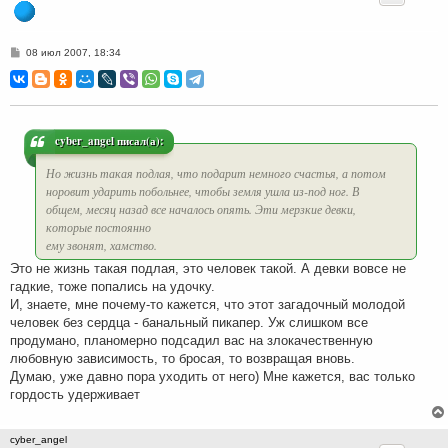
С
08 июл 2007, 18:34
о
о
б
щ
е
н
и
cyber_angel писал(а):
е
Но жизнь такая подлая, что подарит немного счастья, а потом
норовит ударить побольнее, чтобы земля ушла из-под ног. В
общем, месяц назад все началось опять. Эти мерзкие девки,
которые постоянно
ему звонят, хамство.
Это не жизнь такая подлая, это человек такой. А девки вовсе не
гадкие, тоже попались на удочку.
И, знаете, мне почему-то кажется, что этот загадочный молодой
человек без сердца - банальный пикапер. Уж слишком все
продумано, планомерно подсадил вас на злокачественную
любовную зависимость, то бросая, то возвращая вновь.
Думаю, уже давно пора уходить от него) Мне кажется, вас только
гордость удерживает
cyber_angel