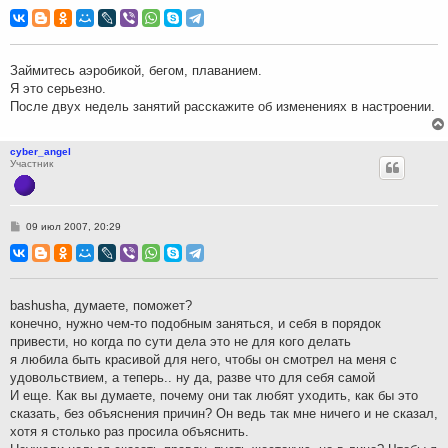
о
о
б
щ
е
н
Займитесь аэробикой, бегом, плаванием.
и
Я это серьезно.
е
После двух недель занятий расскажите об изменениях в настроении.
cyber_angel
Участник
С
09 июл 2007, 20:29
о
о
б
щ
е
н
bashusha, думаете, поможет?
и
конечно, нужно чем-то подобным заняться, и себя в порядок
е
привести, но когда по сути дела это не для кого делать
я любила быть красивой для него, чтобы он смотрел на меня с
удовольствием, а теперь.. ну да, разве что для себя самой
И еще. Как вы думаете, почему они так любят уходить, как бы это
сказать, без объяснения причин? Он ведь так мне ничего и не сказал,
хотя я столько раз просила объяснить.