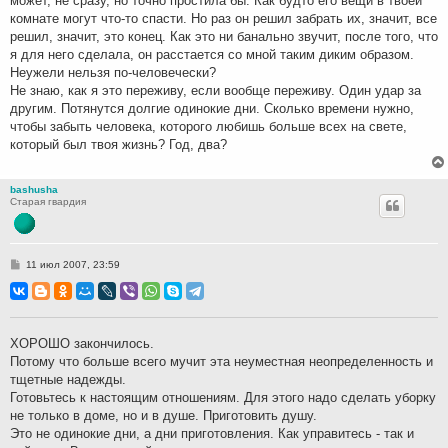
может, не сразу, но точно простила бы. Как будто его вещи в твоей
комнате могут что-то спасти. Но раз он решил забрать их, значит, все
решил, значит, это конец. Как это ни банально звучит, после того, что
я для него сделала, он расстается со мной таким диким образом.
Неужели нельзя по-человечески?
Не знаю, как я это переживу, если вообще переживу. Один удар за
другим. Потянутся долгие одинокие дни. Сколько времени нужно,
чтобы забыть человека, которого любишь больше всех на свете,
который был твоя жизнь? Год, два?
bashusha
Старая гвардия
С
11 июл 2007, 23:59
о
о
б
щ
е
н
ХОРОШО закончилось.
и
Потому что больше всего мучит эта неуместная неопределенность и
е
тщетные надежды.
Готовьтесь к настоящим отношениям. Для этого надо сделать уборку
не только в доме, но и в душе. Приготовить душу.
Это не одинокие дни, а дни приготовления. Как управитесь - так и