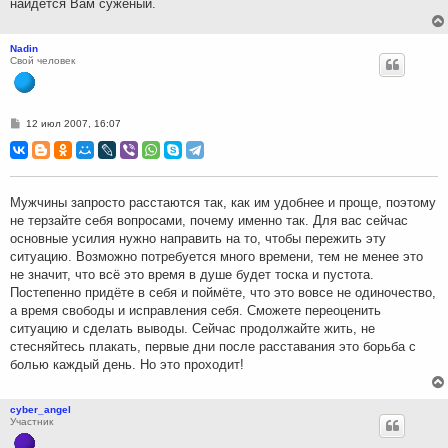
найдется Вам суженый.
Nadin
Свой человек
С
12 июл 2007, 16:07
о
о
б
щ
е
н
Мужчины запросто расстаются так, как им удобнее и проще, поэтому
и
не терзайте себя вопросами, почему именно так. Для вас сейчас
е
основные усилия нужно направить на то, чтобы пережить эту
ситуацию. Возможно потребуется много времени, тем не менее это
не значит, что всё это время в душе будет тоска и пустота.
Постепенно придёте в себя и поймёте, что это вовсе не одиночество,
а время свободы и исправления себя. Сможете переоценить
ситуацию и сделать выводы. Сейчас продолжайте жить, не
стесняйтесь плакать, первые дни после расставания это борьба с
болью каждый день. Но это проходит!
cyber_angel
Участник