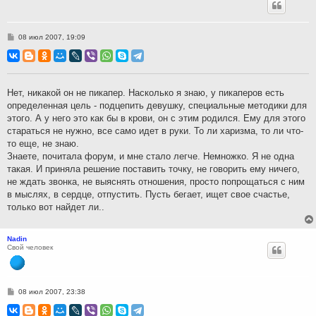
С
08 июл 2007, 19:09
о
о
б
щ
е
н
Нет, никакой он не пикапер. Насколько я знаю, у пикаперов есть
и
определенная цель - подцепить девушку, специальные методики для
е
этого. А у него это как бы в крови, он с этим родился. Ему для этого
стараться не нужно, все само идет в руки. То ли харизма, то ли что-
то еще, не знаю.
Знаете, почитала форум, и мне стало легче. Немножко. Я не одна
такая. И приняла решение поставить точку, не говорить ему ничего,
не ждать звонка, не выяснять отношения, просто попрощаться с ним
в мыслях, в сердце, отпустить. Пусть бегает, ищет свое счастье,
только вот найдет ли..
Nadin
Свой человек
С
08 июл 2007, 23:38
о
о