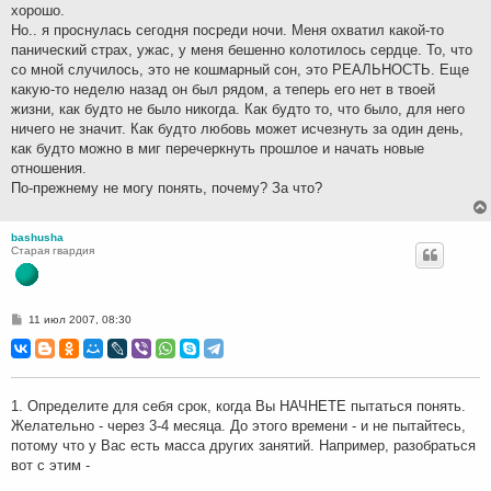
хорошо.
Но.. я проснулась сегодня посреди ночи. Меня охватил какой-то
панический страх, ужас, у меня бешенно колотилось сердце. То, что
со мной случилось, это не кошмарный сон, это РЕАЛЬНОСТЬ. Еще
какую-то неделю назад он был рядом, а теперь его нет в твоей
жизни, как будто не было никогда. Как будто то, что было, для него
ничего не значит. Как будто любовь может исчезнуть за один день,
как будто можно в миг перечеркнуть прошлое и начать новые
отношения.
По-прежнему не могу понять, почему? За что?
bashusha
Старая гвардия
С
11 июл 2007, 08:30
о
о
б
щ
е
н
1. Определите для себя срок, когда Вы НАЧНЕТЕ пытаться понять.
и
Желательно - через 3-4 месяца. До этого времени - и не пытайтесь,
е
потому что у Вас есть масса других занятий. Например, разобраться
вот с этим -