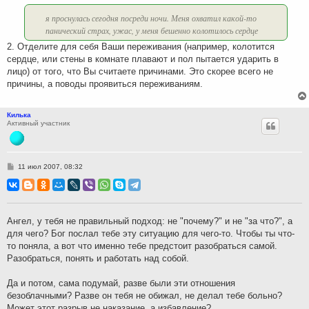
я проснулась сегодня посреди ночи. Меня охватил какой-то
панический страх, ужас, у меня бешенно колотилось сердце
2. Отделите для себя Ваши переживания (например, колотится
сердце, или стены в комнате плавают и пол пытается ударить в
лицо) от того, что Вы считаете причинами. Это скорее всего не
причины, а поводы проявиться переживаниям.
Килька
Активный участник
С
11 июл 2007, 08:32
о
о
б
щ
е
н
Ангел, у тебя не правильный подход: не "почему?" и не "за что?", а
и
для чего? Бог послал тебе эту ситуацию для чего-то. Чтобы ты что-
е
то поняла, а вот что именно тебе предстоит разобраться самой.
Разобраться, понять и работать над собой.
Да и потом, сама подумай, разве были эти отношения
безоблачными? Разве он тебя не обижал, не делал тебе больно?
Может этот разрыв не наказание, а избавление?