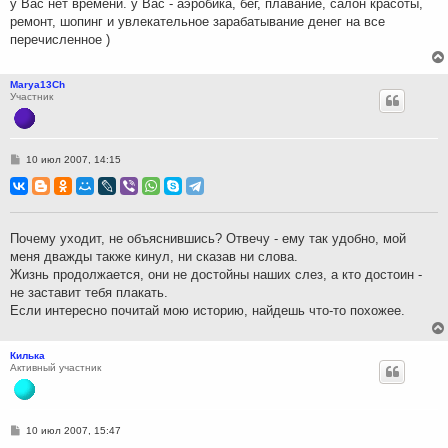
у Вас нет времени. у Вас - аэробика, бег, плавание, салон красоты,
ремонт, шопинг и увлекательное зарабатывание денег на все
перечисленное )
Marya13Ch
Участник
С
10 июл 2007, 14:15
о
о
б
щ
е
н
Почему уходит, не объяснившись? Отвечу - ему так удобно, мой
и
меня дважды также кинул, ни сказав ни слова.
е
Жизнь продолжается, они не достойны наших слез, а кто достоин -
не заставит тебя плакать.
Если интересно почитай мою историю, найдешь что-то похожее.
Килька
Активный участник
С
10 июл 2007, 15:47
о