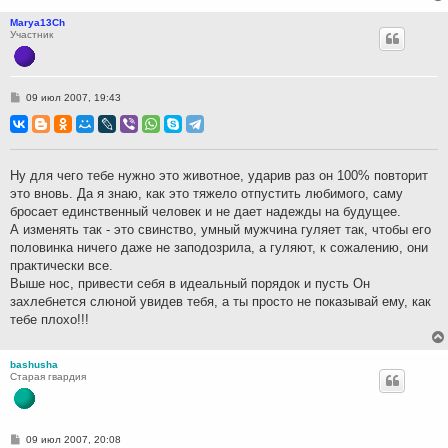
Marya13Ch
Участник
С
09 июл 2007, 19:43
о
о
б
щ
е
н
Ну для чего тебе нужно это животное, ударив раз он 100% повторит
и
это вновь. Да я знаю, как это тяжело отпустить любимого, саму
е
бросает единственный человек и не дает надежды на будущее.
А изменять так - это свинство, умный мужчина гуляет так, чтобы его
половинка ничего даже не заподозрила, а гуляют, к сожалению, они
практически все.
Выше нос, привести себя в идеальный порядок и пусть Он
захлебнется слюной увидев тебя, а ты просто не показывай ему, как
тебе плохо!!!
bashusha
Старая гвардия
С
09 июл 2007, 20:08