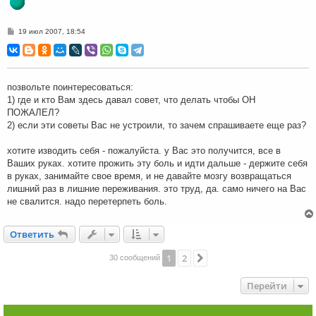
С
19 июл 2007, 18:54
о
о
б
щ
е
н
позвольте поинтересоваться:
и
1) где и кто Вам здесь давал совет, что делать чтобы ОН
е
ПОЖАЛЕЛ?
2) если эти советы Вас не устроили, то зачем спрашиваете еще раз?
хотите изводить себя - пожалуйста. у Вас это получится, все в
Ваших руках. хотите прожить эту боль и идти дальше - держите себя
в руках, занимайте свое время, и не давайте мозгу возвращаться
лишний раз в лишние переживания. это труд, да. само ничего на Вас
не свалится. надо перетерпеть боль.
Ответить
О
т
в
е
т
и
т
ь
1
2
След.
30 сообщений
Перейти