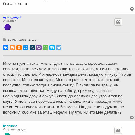
без алкоголя.
cyber_angel
Участник
С
19 июл 2007, 17:50
о
о
б
щ
е
н
Мне не нужна такая жизнь. Дя, я пыталась, следовала вашим
и
советам, пыталась чем-то заполнить свою жизнь, чтобы он пожалел
е
о том, что сделал. И я надеюсь каждый день, каждую минуту, что он
вернется. Мне только хуже. Мне все равно, что он так со мной
послупил, только тогда я снова оживу. Я сходила ко врачу, он
выписал мне таблетки. Я иду на работу, прихожу, выпиваю
необходимую дозу и ложусь спать до следующего утра и так по
кругу. У меня все перемешалось в голове, жизнь проходит мимо
меня. Но он счастлив с кем-то без меня! Он даже не подумал, не
вспомнил обо мне за эти 2 недели. Ну что, ну что мне делать??
bashusha
Старая гвардия