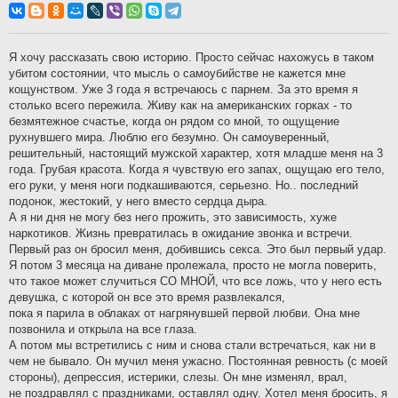
о
б
щ
е
н
Я хочу рассказать свою историю. Просто сейчас нахожусь в таком
и
убитом состоянии, что мысль о самоубийстве не кажется мне
е
кощунством. Уже 3 года я встречаюсь с парнем. За это время я
столько всего пережила. Живу как на американских горках - то
безмятежное счастье, когда он рядом со мной, то ощущение
рухнувшего мира. Люблю его безумно. Он самоуверенный,
решительный, настоящий мужской характер, хотя младше меня на 3
года. Грубая красота. Когда я чувствую его запах, ощущаю его тело,
его руки, у меня ноги подкашиваются, серьезно. Но.. последний
подонок, жестокий, у него вместо сердца дыра.
А я ни дня не могу без него прожить, это зависимость, хуже
наркотиков. Жизнь превратилась в ожидание звонка и встречи.
Первый раз он бросил меня, добившись секса. Это был первый удар.
Я потом 3 месяца на диване пролежала, просто не могла поверить,
что такое может случиться СО МНОЙ, что все ложь, что у него есть
девушка, с которой он все это время развлекался,
пока я парила в облаках от нагрянувшей первой любви. Она мне
позвонила и открыла на все глаза.
А потом мы встретились с ним и снова стали встречаться, как ни в
чем не бывало. Он мучил меня ужасно. Постоянная ревность (с моей
стороны), депрессия, истерики, слезы. Он мне изменял, врал,
не поздравлял с праздниками, оставлял одну. Хотел меня бросить, я