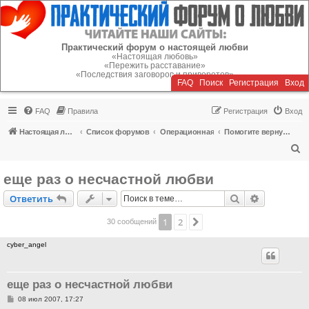
Регистрация
Практический форум о настоящей любви
«Настоящая любовь»
«Пережить расставание»
«Последствия заговоров и приворотов»
FAQ
Поиск
Р
е
г
и
с
т
р
а
ц
и
я
Вход
FAQ
Правила
Р
е
г
и
с
т
р
а
ц
и
я
Вход
Настоящая любовь
Список форумов
Операционная
Помогите вернуть или пережить расставание!
П
о
еще раз о несчастной любви
и
Ответить
Поиск
Расширен
О
т
в
е
т
и
т
ь
с
к
1
2
След.
30 сообщений
cyber_angel
еще раз о несчастной любви
С
08 июл 2007, 17:27
о