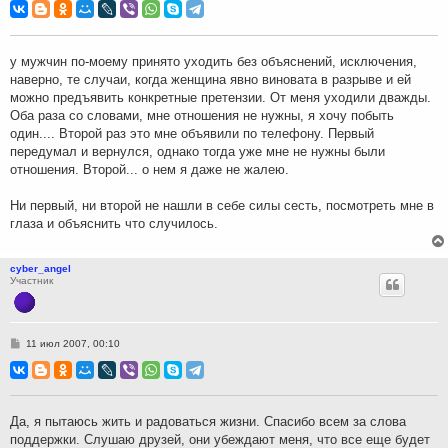
о
б
щ
е
н
у мужчин по-моему принято уходить без объяснений, исключения,
и
наверно, те случаи, когда женщина явно виновата в разрыве и ей
е
можно предъявить конкретные претензии. От меня уходили дважды.
Оба раза со словами, мне отношения не нужны, я хочу побыть
один.... Второй раз это мне объявили по телефону. Первый
передумал и вернулся, однако тогда уже мне не нужны были
отношения. Второй... о нем я даже не жалею.
Ни первый, ни второй не нашли в себе силы сесть, посмотреть мне в
глаза и объяснить что случилось.
cyber_angel
Участник
С
11 июл 2007, 00:10
о
о
б
щ
е
н
Да, я пытаюсь жить и радоваться жизни. Спасибо всем за слова
и
поддержки. Слушаю друзей, они убеждают меня, что все еще будет
е