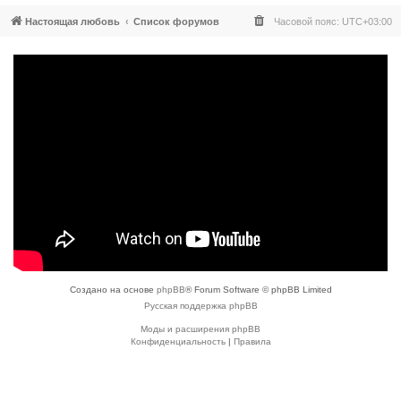
Настоящая любовь
Список форумов
Часовой пояс:
UTC+03:00
Создано на основе
phpBB
® Forum Software © phpBB Limited
Русская поддержка phpBB
Моды и расширения phpBB
Конфиденциальность
|
Правила