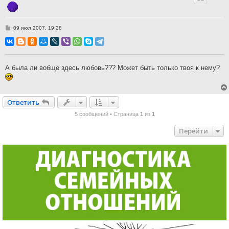
С
09 июл 2007, 19:28
о
о
б
щ
е
н
А была ли вобще здесь любовь??? Может быть только твоя к нему?
и
е
Ответить
О
т
в
е
т
и
т
ь
5 сообщений • Страница
1
из
1
Перейти