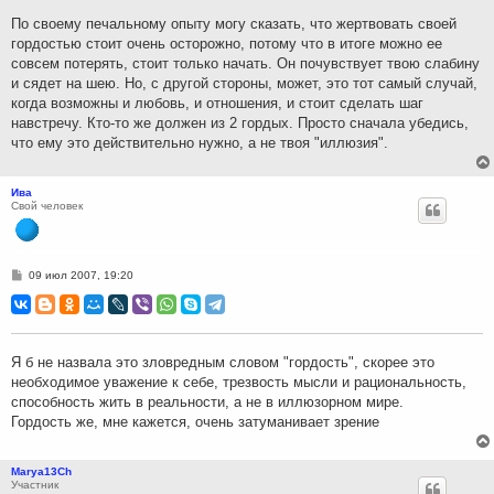
е
н
По своему печальному опыту могу сказать, что жертвовать своей
и
гордостью стоит очень осторожно, потому что в итоге можно ее
е
совсем потерять, стоит только начать. Он почувствует твою слабину
и сядет на шею. Но, с другой стороны, может, это тот самый случай,
когда возможны и любовь, и отношения, и стоит сделать шаг
навстречу. Кто-то же должен из 2 гордых. Просто сначала убедись,
что ему это действительно нужно, а не твоя "иллюзия".
Ива
Свой человек
С
09 июл 2007, 19:20
о
о
б
щ
е
н
Я б не назвала это зловредным словом "гордость", скорее это
и
необходимое уважение к себе, трезвость мысли и рациональность,
е
способность жить в реальности, а не в иллюзорном мире.
Гордость же, мне кажется, очень затуманивает зрение
Marya13Ch
Участник