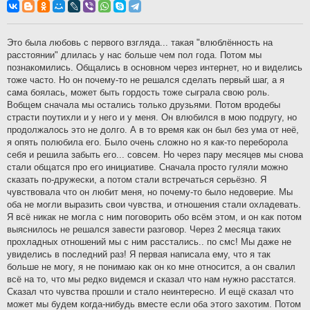
о
б
щ
е
н
Это была любовь с первого взгляда... такая "влюблённость на
и
расстоянии" длилась у нас больше чем пол года. Потом мы
е
познакомились. Общались в основном через интернет, но и виделись
тоже часто. Но он почему-то не решался сделать первый шаг, а я
сама боялась, может быть гордость тоже сыграла свою роль.
Вобщем сначала мы остались только друзьями. Потом вродебы
страсти поутихли и у него и у меня. Он влюбился в мою подругу, но
продолжалось это не долго. А в то время как он был без ума от неё,
я опять полюбила его. Было очень сложно но я как-то переборола
себя и решила забыть его... совсем. Но через пару месяцев мы снова
стали общатся про его инициативе. Сначала просто гуляли можно
сказать по-дружески, а потом стали встречаться серьёзно. Я
чувствовала что он любит меня, но почему-то было недоверие. Мы
оба не могли выразить свои чувства, и отношения стали охладевать.
Я всё никак не могла с ним поговорить обо всём этом, и он как потом
выяснилось не решался завести разговор. Через 2 месяца таких
прохладных отношений мы с ним расстались.. по смс! Мы даже не
увиделись в последний раз! Я первая написала ему, что я так
больше не могу, я не понимаю как он ко мне относится, а он свалил
всё на то, что мы редко видемся и сказал что нам нужно расстатся.
Сказал что чувства прошли и стало неинтересно. И ещё сказал что
может мы будем когда-нибудь вместе если оба этого захотим. Потом