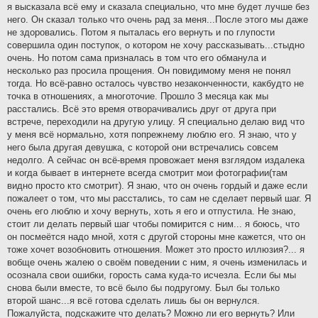
я высказала всё ему и сказала специально, что мне будет лучше без
него. Он сказал только что очень рад за меня...После этого мы даже
не здоровались. Потом я пыталась его вернуть и по глупости
совершила один поступок, о котором не хочу рассказывать...стыдно
очень. Но потом сама призналась в том что его обманула и
несколько раз просила прощения. Он повидимому меня не понял
тогда. Но всё-равно осталось чувство незаконченности, какбудто не
точка в отношениях, а многоточие. Прошло 3 месяца как мы
расстались. Всё это время отворачивались друг от друга при
встрече, переходили на другую улицу. Я специально делаю вид что
у меня всё нормально, хотя попрежнему люблю его. Я знаю, что у
него была другая девушка, с которой они встречались совсем
недолго. А сейчас он всё-время провожает меня взглядом издалека
и когда бывает в интернете всегда смотрит мои фотографии(там
видно просто кто смотрит). Я знаю, что он очень гордый и даже если
пожалеет о том, что мы расстались, то сам не сделает первый шаг. Я
очень его люблю и хочу вернуть, хоть я его и отпустила. Не знаю,
стоит ли делать первый шаг чтобы помирится с ним... я боюсь, что
он посмеётся надо мной, хотя с другой стороны мне кажется, что он
тоже хочет возобновить отношения. Может это просто иллюзия?... я
вобще очень жалею о своём поведении с ним, я очень изменилась и
осознала свои ошибки, горость сама куда-то исчезла. Если бы мы
снова были вместе, то всё было бы подругому. Был бы только
второй шанс...я всё готова сделать лишь бы он вернулся.
Пожалуйста, подскажите что делать? Можно ли его вернуть? Или