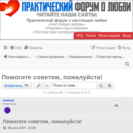
Регистрация
Практический форум о настоящей любви
«Настоящая любовь»
«Пережить расставание»
«Последствия заговоров и приворотов»
FAQ
Поиск
Р
е
г
и
с
т
р
а
ц
и
я
Вход
FAQ
Правила
Р
е
г
и
с
т
р
а
ц
и
я
Вход
Настоящая любовь
Список форумов
Операционная
Помогите вернуть или пережить расставание!
П
о
Помогите советом, пожалуйста!
и
Ответить
Поиск
Расширен
О
т
в
е
т
и
т
ь
с
5 сообщений • Страница
1
из
1
к
нежная
Участник
Помогите советом, пожалуйста!
С
09 июл 2007, 16:00
о