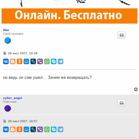
Ива
Свой человек
С
09 июл 2007, 16:38
о
о
б
щ
е
н
но ведь он сам ушел... Зачем же возвращать?
и
е
cyber_angel
Участник
С
09 июл 2007, 18:57
о
о
б
щ