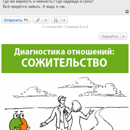
Где же верность и нежность? Где надежда и сила?
Всё придётся забыть. А ведь я так...
Ответить
О
т
в
е
т
и
т
ь
5 сообщений • Страница
1
из
1
Перейти