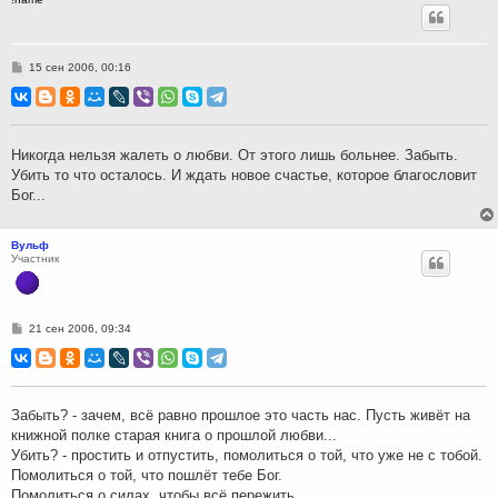
С
15 сен 2006, 00:16
о
о
б
щ
е
н
Никогда нельзя жалеть о любви. От этого лишь больнее. Забыть.
и
Убить то что осталось. И ждать новое счастье, которое благословит
е
Бог...
Вульф
Участник
С
21 сен 2006, 09:34
о
о
б
щ
е
н
Забыть? - зачем, всё равно прошлое это часть нас. Пусть живёт на
и
книжной полке старая книга о прошлой любви...
е
Убить? - простить и отпустить, помолиться о той, что уже не с тобой.
Помолиться о той, что пошлёт тебе Бог.
Помолиться о силах, чтобы всё пережить.