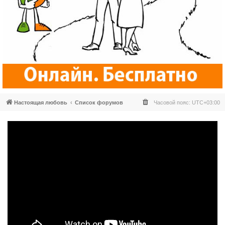
Настоящая любовь
Список форумов
Часовой пояс:
UTC+03:00