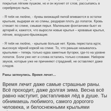
покрытые лёгким пушком, но и он жухнет от слов, рассыпаясь в
серебряную пыль.
- Я тебя не люблю, - буквы визжащей пилой впиваются в остатки
крыльев, выдирая их из спины, раздирая плоть до лопаток. Кровь
стекает по спине, смывая перья. Маленькие фонтанчики бьют из
артерий и, кажется, что выросли новые крылья – кровавые крылья,
лёгкие, воздушно-брызжащие.
- Я тебя не люблю, - крыльев больше нет. Кровь перестала идти,
высохнув чёрной коркой на спине. То, что раньше называлось
крыльями – теперь только едва заметные бугорки, где-то на уровне
лопаток. Боли уже нет и слова остались только словами. Набором
звуков, которые уже не причиняют страданий, не оставляют даже
следов.
Раны затянулись. Время лечит…
Время лечит даже самые страшные раны.
Всё проходит, даже долгая зима. Весна всё
равно наступит, растапливая лёд в душе. Ты
обнимаешь любимого, самого дорогого
человека, и белоснежными крыльями