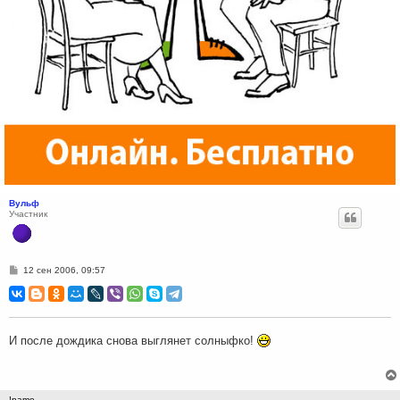
Вульф
Участник
С
12 сен 2006, 09:57
о
о
б
щ
е
н
И после дождика снова выглянет солныфко!
и
е
!name