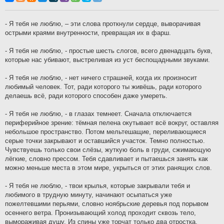
б
щ
е
н
- Я тебя не люблю, – эти слова проткнули сердце, выворачивая
и
острыми краями внутренности, превращая их в фарш.
е
- Я тебя не люблю, - простые шесть слогов, всего двенадцать букв,
которые нас убивают, выстреливая из уст беспощадными звуками.
- Я тебя не люблю, - нет ничего страшней, когда их произносит
любимый человек. Тот, ради которого ты живёшь, ради которого
делаешь всё, ради которого способен даже умереть.
- Я тебя не люблю, - в глазах темнеет. Сначала отключается
периферийное зрение: тёмная пелена окутывает всё вокруг, оставляя
небольшое пространство. Потом мельтешащие, переливающиеся
серые точки закрывают и оставшийся участок. Темно полностью.
Чувствуешь только свои слёзы, жуткую боль в груди, сжимающую
лёгкие, словно прессом. Тебя сдавливает и пытаешься занять как
можно меньше места в этом мире, укрыться от этих ранящих слов.
- Я тебя не люблю, - твои крылья, которые закрывали тебя и
любимого в трудную минуту, начинают осыпаться уже
пожелтевшими перьями, словно ноябрьские деревья под порывом
осеннего ветра. Пронизывающий холод проходит сквозь тело,
вымораживая душу. Из спины уже торчат только два отростка,