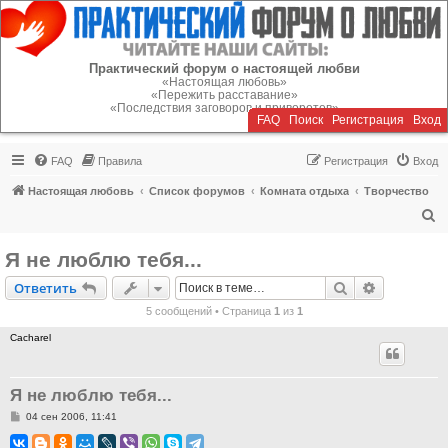
Регистрация
Практический форум о настоящей любви
«Настоящая любовь»
«Пережить расставание»
«Последствия заговоров и приворотов»
FAQ
Поиск
Р
е
г
и
с
т
р
а
ц
и
я
Вход
FAQ
Правила
Р
е
г
и
с
т
р
а
ц
и
я
Вход
Настоящая любовь
Список форумов
Комната отдыха
Творчество
П
о
Я не люблю тебя...
и
Ответить
Поиск
Расширен
О
т
в
е
т
и
т
ь
с
5 сообщений • Страница
1
из
1
к
Cacharel
Я не люблю тебя...
С
04 сен 2006, 11:41
о
о