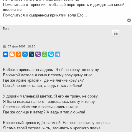
Помолиться о терпении, чтобы всё перетерпеть и дождаться своей
половинки.
Помолиться о смиренном принятии воли Его...
Dara
С
07 фев 2007, 18:15
о
о
б
щ
е
н
Бабочка присела на ладонь. Я её не трону, не спугну.
и
Бабочкой летела я сама к твоему зовущему огню.
е
Где же яркие краски? Где же лёгкие крылья?
Серый пепел остался, а ведь я так любила!
У дороги маленький цветок. Я его не трону, не сорву.
Я была похожа на него - радовалась свету и теплу.
Лепестки облетели и рассыпались пылью.
Где же солнце и ветер? А ведь я так любила!
Брошенный щенок идёт за мной. На него не крикну сгоряча.
Я сама твоей хотела быть, засыпать у крепкого плеча.