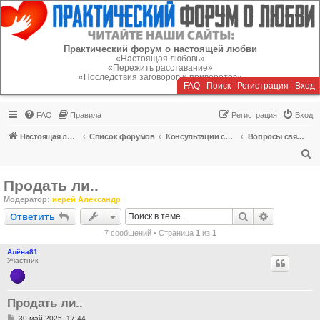
Регистрация
Практический форум о настоящей любви
«Настоящая любовь»
«Пережить расставание»
«Последствия заговоров и приворотов»
FAQ
Поиск
Р
е
г
и
с
т
р
а
ц
и
я
Вход
FAQ
Правила
Р
е
г
и
с
т
р
а
ц
и
я
Вход
Настоящая любовь
Список форумов
Консультации специалистов
Вопросы священнику о браке, разводе, расставании
П
о
Продать ли..
и
Модератор:
иерей Александр
с
Ответить
Поиск
Расширен
О
т
в
е
т
и
т
ь
к
7 сообщений • Страница
1
из
1
Алёна81
Участник
Продать ли..
С
30 май 2025, 17:44