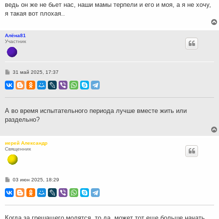
ведь он же не бьет нас, наши мамы терпели и его и моя, а я не хочу,
е
я такая вот плохая..
Алёна81
Участник
С
31 май 2025, 17:37
о
о
б
щ
е
н
А во время испытательного периода лучше вместе жить или
и
раздельно?
е
иерей Александр
Священник
С
03 июн 2025, 18:29
о
о
б
щ
е
н
Когда за грешащего молятся, то да, может тот еще больше начать