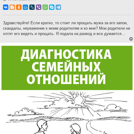
о
о
б
щ
е
н
Здравствуйте! Если кратко, то стоит ли прощать мужа за его запои,
и
скандалы, неуважение к моим родителям и ко мне? Мои родители не
е
хотят его видеть и прощать. Я подала на развод и все думается...