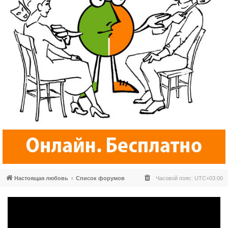
Настоящая любовь
Список форумов
Часовой пояс:
UTC+03:00