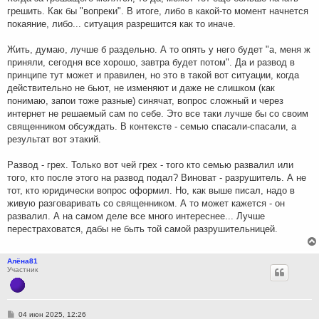
и
грешить. Как бы "вопреки". В итоге, либо в какой-то момент начнется
е
покаяние, либо... ситуация разрешится как то иначе.
Жить, думаю, лучше б раздельно. А то опять у него будет "а, меня ж
приняли, сегодня все хорошо, завтра будет потом". Да и развод в
принципе тут может и правилен, но это в такой вот ситуации, когда
действительно не бьют, не изменяют и даже не слишком (как
понимаю, запои тоже разные) синячат, вопрос сложный и через
интернет не решаемый сам по себе. Это все таки лучше бы со своим
священником обсуждать. В контексте - семью спасали-спасали, а
результат вот этакий.
Развод - грех. Только вот чей грех - того кто семью развалил или
того, кто после этого на развод подал? Виноват - разрушитель. А не
тот, кто юридически вопрос оформил. Но, как выше писал, надо в
живую разговаривать со священником. А то может кажется - он
развалил. А на самом деле все много интереснее... Лучше
перестраховатся, дабы не быть той самой разрушительницей.
Алёна81
Участник
С
04 июн 2025, 12:26