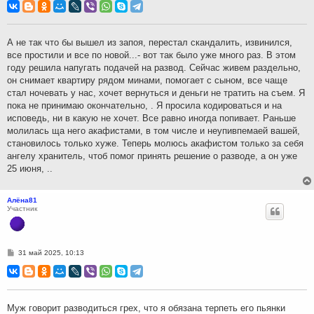
о
б
щ
е
н
А не так что бы вышел из запоя, перестал скандалить, извинился,
и
все простили и все по новой...- вот так было уже много раз. В этом
е
году решила напугать подачей на развод. Сейчас живем раздельно,
он снимает квартиру рядом минами, помогает с сыном, все чаще
стал ночевать у нас, хочет вернуться и деньги не тратить на съем. Я
пока не принимаю окончательно, . Я просила кодироваться и на
исповедь, ни в какую не хочет. Все равно иногда попивает. Раньше
молилась ща него акафистами, в том числе и неупивпемаей вашей,
становилось только хуже. Теперь молюсь акафистом только за себя
ангелу хранитель, чтоб помог принять решение о разводе, а он уже
25 июня, ..
Алёна81
Участник
С
31 май 2025, 10:13
о
о
б
щ
е
н
Муж говорит разводиться грех, что я обязана терпеть его пьянки
и