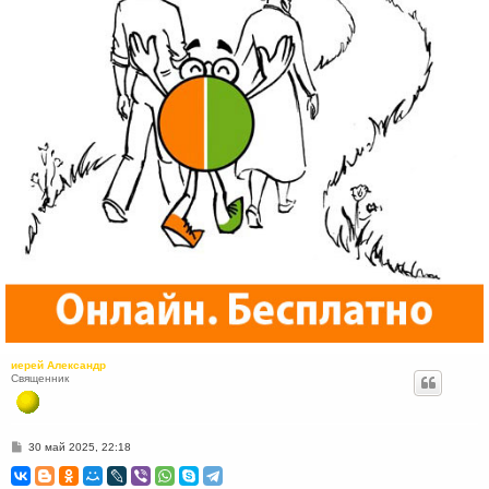
иерей Александр
Священник
С
30 май 2025, 22:18
о
о
б