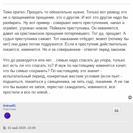
щ
е
н
Тоже кратко. Прощать то обязательно нужно. Только вот развод это
и
не о прощении/не прощении, это о другом. И вот это другое надо бы
е
разбирать. Ну вот пример - совершил некто преступление, напал и
ограбил, угрожал ножом. Поймали преступника. Он извиняется,
давит на христианское прощение потерпевшего. Тот да, прощает. А
судья преступника сажает. Тот наказание отбудет, может (почему бы
нет) они даже потом подружатся. Если и преступник действительно
покается, изменится. Но и за совершенное - ответит перед законом.
Что до разводится или нет... семью надо спасать до упора, только
вот есть ли что спасать то? И муж по настоящему изменятся хочет,
что бы семью сохранить? По настоящему это значит -
испытательный период, конкретные жесткие условия (если пьет -
подшиться, покаяться у священника, не пить год), покаяние. А не так
что бы вышел из запоя, перестал скандалить, извинился, все
простили и все по новой...
Алёна81
Участник
С
31 май 2025, 10:09
о